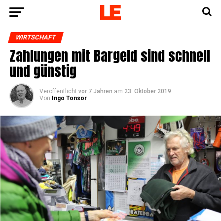
WIRTSCHAFT
Zah­lun­gen mit Bar­geld sind schnell
und günstig
Veröffentlicht
vor 7 Jahren
am
23. Oktober 2019
Von
Ingo Tonsor