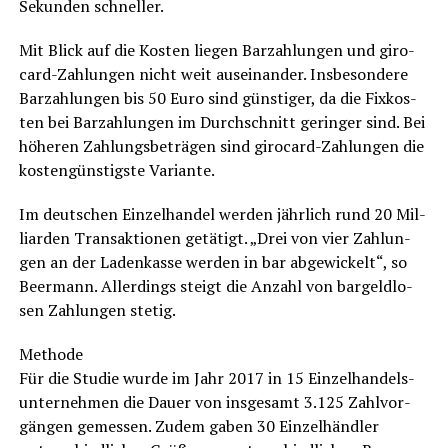
Sekun­den schneller.
Mit Blick auf die Kos­ten lie­gen Bar­zah­lun­gen und giro­
card-Zah­lun­gen nicht weit aus­ein­an­der. Ins­be­son­de­re
Bar­zah­lun­gen bis 50 Euro sind güns­ti­ger, da die Fix­kos­
ten bei Bar­zah­lun­gen im Durch­schnitt gerin­ger sind. Bei
höhe­ren Zah­lungs­be­trä­gen sind giro­card-Zah­lun­gen die
kos­ten­güns­tigs­te Variante.
Im deut­schen Ein­zel­han­del wer­den jähr­lich rund 20 Mil­
li­ar­den Trans­ak­tio­nen getä­tigt. „Drei von vier Zah­lun­
gen an der Laden­kas­se wer­den in bar abge­wi­ckelt“, so
Beer­mann. Aller­dings steigt die Anzahl von bar­geld­lo­
sen Zah­lun­gen stetig.
Metho­de
Für die Stu­die wur­de im Jahr 2017 in 15 Ein­zel­han­dels­
un­ter­neh­men die Dau­er von ins­ge­samt 3.125 Zahl­vor­
gän­gen gemes­sen. Zudem gaben 30 Ein­zel­händ­ler