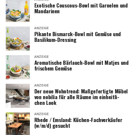
Exo­ti­sche Cous­cous-Bowl mit Gar­ne­len und
Mandarinen
ANZEIGE
Pikan­te Bis­marck-Bowl mit Gemü­se und
Basilikum-Dressing
ANZEIGE
Aro­ma­ti­sche Bär­lauch-Bowl mit Mat­jes und
fri­schem Gemüse
ANZEIGE
Der neue Wohn­trend: Maß­ge­fer­tig­te Möbel
von nobi­lia für alle Räu­me im ein­heit­li­
chen Look
ANZEIGE
Rhe­de / Ems­land: Küchen-Fach­ver­käu­fer
(w/m/d) gesucht