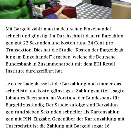
Mit Bar­geld zahlt man im deut­schen Ein­zel­han­del
schnell und güns­tig. Im Durch­schnitt dau­ern Bar­zah­lun­
gen gut 22 Sekun­den und kos­ten rund 24 Cent pro
Trans­ak­ti­on. Dies hat die Stu­die „Kos­ten der Bar­geld­zah­
lung im Ein­zel­han­del“ erge­ben, wel­che die Deut­sche
Bun­des­bank in Zusam­men­ar­beit mit dem EHI Retail
Insti­tu­te durch­ge­führt hat.
„An der Laden­kas­se ist die Bar­zah­lung noch immer das
schnells­te und kos­ten­güns­tigs­te Zah­lungs­mit­tel“, sag­te
Johan­nes Beer­mann, im Vor­stand der Bun­des­bank für
Bar­geld zustän­dig. Der Stu­die zufol­ge sind Bar­zah­lun­
gen rund sie­ben Sekun­den schnel­ler als Kar­ten­zah­lun­
gen mit PIN-Ein­ga­be. Gegen­über der Kar­ten­zah­lung mit
Unter­schrift ist die Zah­lung mit Bar­geld sogar 16