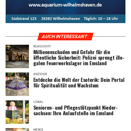
AUCH INTER­ES­SANT:
BLAULICHT
Mil­lio­nen­scha­den und Gefahr für die
öffent­li­che Sicher­heit: Poli­zei sprengt ille­
ga­len Feu­er­werks­la­ger im Emsland
ANZEIGE
Ent­de­cke die Welt der Eso­te­rik: Dein Por­tal
für Spi­ri­tua­li­tät und Wachstum
LOKAL
Senio­ren- und Pfle­ge­stütz­punkt Nie­der­
sach­sen: Ihre Anlauf­stel­le im Emsland
NEWS