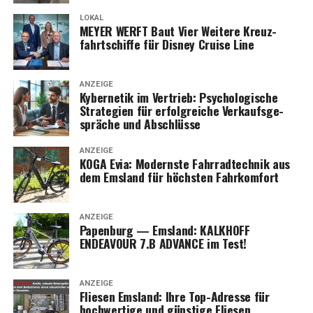
LOKAL
MEYER WERFT Baut Vier Wei­te­re Kreuz­
fahrt­schif­fe für Dis­ney Crui­se Line
ANZEIGE
Kyber­ne­tik im Ver­trieb: Psy­cho­lo­gi­sche
Stra­te­gien für erfolg­rei­che Ver­kaufs­ge­
sprä­che und Abschlüsse
ANZEIGE
KOGA Evia: Moderns­te Fahr­rad­tech­nik aus
dem Ems­land für höchs­ten Fahrkomfort
ANZEIGE
Papen­burg — Ems­land: KALKHOFF
ENDEAVOUR 7.B ADVANCE im Test!
ANZEIGE
Flie­sen Ems­land: Ihre Top-Adres­se für
hoch­wer­ti­ge und güns­ti­ge Fliesen