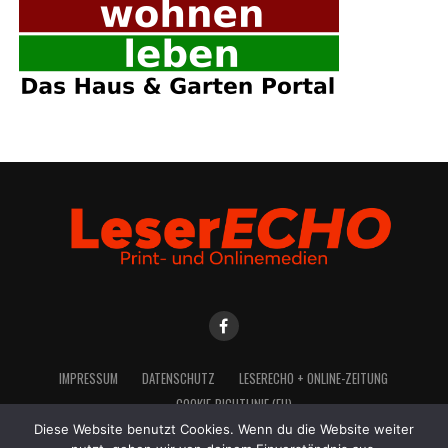
IMPRES­SUM
DATEN­SCHUTZ
LESE­R­ECHO + ONLINE-ZEITUNG
COO­KIE-RICH­T­­LI­­NIE (EU)
Diese Website benutzt Cookies. Wenn du die Website weiter