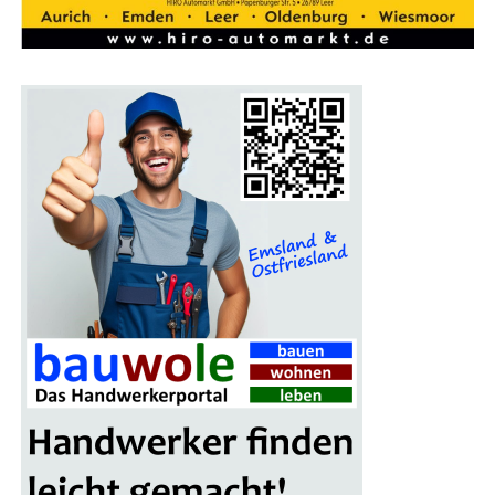
Aus­las­tungs­rück­gang in die­sen Jah­ren nicht sogar noch
grö­ßer als 40% sein wird. Für das Zukunfts­pro­gramm
des Unter­neh­mens sind vie­le unter­schied­li­che Maß­nah­
men und neue Auf­trä­ge abso­lut not­wen­dig“, so Tho­mas
Wei­gend, Geschäfts­füh­rer der MEYER WERFT.
Foto: Com­pu­ter­ani­ma­tio­nen der M/Y Njord
Anzeige