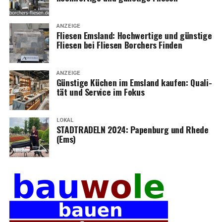
ANZEIGE
Flie­sen Ems­land: Hoch­wer­ti­ge und güns­ti­ge
Flie­sen bei Flie­sen Bor­chers Finden
ANZEIGE
Güns­ti­ge Küchen im Ems­land kau­fen: Qua­li­
tät und Ser­vice im Fokus
LOKAL
STADTRADELN 2024: Papen­burg und Rhe­de
(Ems)