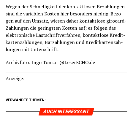
Wegen der Schnel­lig­keit der kon­takt­lo­sen Bezah­lun­gen
sind die varia­blen Kos­ten hier beson­ders nied­rig. Bezo­
gen auf den Umsatz, wie­sen daher kon­takt­lo­se giro­card-
Zah­lun­gen die gerings­ten Kos­ten auf; es fol­gen das
elek­tro­ni­sche Last­schrift­ver­fah­ren, kon­takt­lo­se Kre­dit­
kar­ten­zah­lun­gen, Bar­zah­lun­gen und Kre­dit­kar­ten­zah­
lun­gen mit Unterschrift.
Archiv­fo­to: Ingo Ton­sor @LeserECHO.de
Anzei­ge:
VERWANDTE THEMEN:
AUCH INTERESSANT