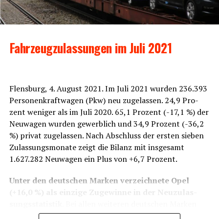
Fahr­zeug­zu­las­sun­gen im Juli 2021
Flens­burg, 4. August 2021. Im Juli 2021 wur­den 236.393
Per­so­nen­kraft­wa­gen (Pkw) neu zuge­las­sen. 24,9 Pro­
zent weni­ger als im Juli 2020. 65,1 Pro­zent (-17,1 %) der
Neu­wa­gen wur­den gewerb­lich und 34,9 Pro­zent (-36,2
%) pri­vat zuge­las­sen. Nach Abschluss der ers­ten sie­ben
Zulas­sungs­mo­na­te zeigt die Bilanz mit ins­ge­samt
1.627.282 Neu­wa­gen ein Plus von +6,7 Prozent.
Unter den deut­schen Mar­ken ver­zeich­ne­te Opel
(+16,0 %) als ein­zi­ge Zuge­win­ne in der Neu­zu­las­
sungs­sta­tis­tik
. Bei allen wei­te­ren deut­schen Mar­ken
zeig­ten sich Rück­gän­ge, die bei Ford (-47,8 %), Mer­ce­des