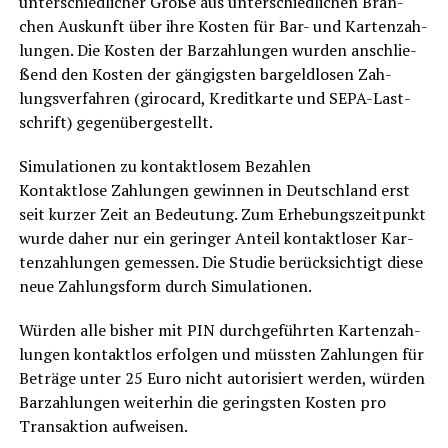
unter­schied­li­cher Grö­ße aus unter­schied­li­chen Bran­
chen Aus­kunft über ihre Kos­ten für Bar- und Kar­ten­zah­
lun­gen. Die Kos­ten der Bar­zah­lun­gen wur­den anschlie­
ßend den Kos­ten der gän­gigs­ten bar­geld­lo­sen Zah­
lungs­ver­fah­ren (giro­card, Kre­dit­kar­te und SEPA-Last­
schrift) gegenübergestellt.
Simu­la­tio­nen zu kon­takt­lo­sem Bezahlen
Kon­takt­lo­se Zah­lun­gen gewin­nen in Deutsch­land erst
seit kur­zer Zeit an Bedeu­tung. Zum Erhe­bungs­zeit­punkt
wur­de daher nur ein gerin­ger Anteil kon­takt­lo­ser Kar­
ten­zah­lun­gen gemes­sen. Die Stu­die berück­sich­tigt die­se
neue Zah­lungs­form durch Simulationen.
Wür­den alle bis­her mit PIN durch­ge­führ­ten Kar­ten­zah­
lun­gen kon­takt­los erfol­gen und müss­ten Zah­lun­gen für
Beträ­ge unter 25 Euro nicht auto­ri­siert wer­den, wür­den
Bar­zah­lun­gen wei­ter­hin die gerings­ten Kos­ten pro
Trans­ak­ti­on aufweisen.