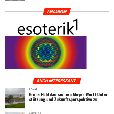
ANZEI­GEN
AUCH INTER­ES­SANT:
LOKAL
Grü­ne Poli­ti­ker sichern Mey­er-Werft Unter­
stüt­zung und Zukunfts­per­spek­ti­ve zu
ANZEIGE