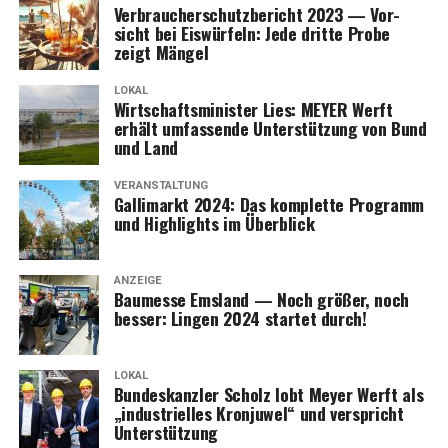
Ver­brau­cher­schutz­be­richt 2023 — Vor­
sicht bei Eis­wür­feln: Jede drit­te Pro­be
zeigt Mängel
LOKAL
Wirt­schafts­mi­nis­ter Lies: MEYER Werft
erhält umfas­sen­de Unter­stüt­zung von Bund
und Land
VERANSTALTUNG
Gal­li­markt 2024: Das kom­plet­te Pro­gramm
und High­lights im Überblick
ANZEIGE
Bau­mes­se Ems­land — Noch grö­ßer, noch
bes­ser: Lin­gen 2024 star­tet durch!
LOKAL
Bun­des­kanz­ler Scholz lobt Mey­er Werft als
„indus­tri­el­les Kron­ju­wel“ und ver­spricht
Unterstützung