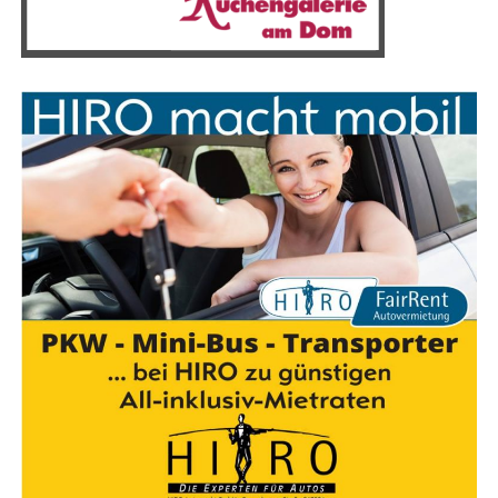
haben, mit der MEYER WERFT zusam­men­zu­ar­bei­ten,
einem Unter­neh­men, das sei­nen Schiff­bau seit 226 Jah­
ren auf Kurs hält — das sind sie­ben Gene­ra­tio­nen — und
das welt­weit füh­rend im Bau inno­va­ti­ver und kom­ple­xer
Pas­sa­gier­schif­fe ist und einen her­vor­ra­gen­den Ruf für
außer­ge­wöhn­li­che Qua­li­tät, Prä­zi­si­on und pünkt­li­che
Lie­fe­run­gen genießt.“
Die M/Y Njord wur­de bis­her sehr gut auf­ge­nom­men und
ver­zeich­net eine hohe Nach­fra­ge nach Reservierungen.
„Das ist ein wei­te­rer, sehr wich­ti­ger Schritt für die
Stand­ort­si­che­rung in Papen­burg. Mit dem neu­en Auf­
trag erwei­tern wir unser Port­fo­lio an Schiffs­ty­pen und
kön­nen ein­mal mehr bewei­sen, dass wir füh­rend beim
Bau beson­ders umwelt­freund­li­cher Schif­fe sind. Zudem
kön­nen wir mit dem Auf­trag auch die bis­her schwie­ri­
gen Per­spek­ti­ven vor allem für die Jah­re 2024/2025 ver­
bes­sern. Die­ser Auf­trag ist drin­gend nötig, damit der