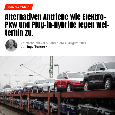
WIRTSCHAFT
Alter­na­ti­ven Antrie­be wie Elek­tro-
Pkw und Plug-in-Hybri­de legen wei­
ter­hin zu.
Veröffentlicht
vor 5 Jahren
am
4. August 2021
Von
Ingo Tonsor -