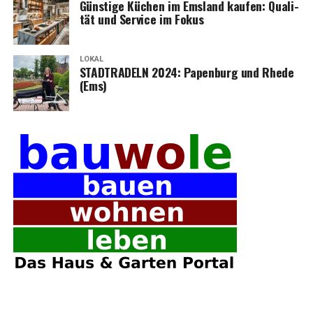
Güns­ti­ge Küchen im Ems­land kau­fen: Qua­li­
tät und Ser­vice im Fokus
LOKAL
STADTRADELN 2024: Papen­burg und Rhe­de
(Ems)