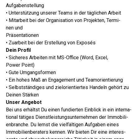
Auf­ga­ben­stel­lung
• Unter­stüt­zung unse­rer Teams in der täg­li­chen Arbeit
• Mit­ar­beit bei der Orga­ni­sa­ti­on von Pro­jek­ten, Ter­mi­
nen und
Prä­sen­ta­tio­nen
• Zuar­beit bei der Erstel­lung von Exposés
Dein Pro­fil
• Siche­res Arbei­ten mit MS-Office (Word, Excel,
Power Point)
• Gute Umgangsformen
• Ein hohes Maß an Enga­ge­ment und Teamorientierung
• Selbst­stän­di­ges und ziel­ori­en­tier­tes Han­deln gehört zu
Dei­nen Stärken
Unser Ange­bot
Bei uns erhältst Du einen fun­dier­ten Ein­blick in ein inter­na­
tio­nal täti­ges Dienst­leis­tungs­un­ter­neh­men der Immo­bi­li­
en­bran­che. Du lernst die viel­fäl­ti­gen Auf­ga­ben eines
Immo­bi­li­en­be­ra­ters ken­nen. Wir bie­ten Dir eine inter­es­