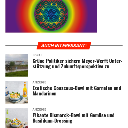
AUCH INTER­ES­SANT:
LOKAL
Grü­ne Poli­ti­ker sichern Mey­er-Werft Unter­
KOGA — Fach­händ­ler im Emsland
stüt­zung und Zukunfts­per­spek­ti­ve zu
ANZEIGE
Exo­ti­sche Cous­cous-Bowl mit Gar­ne­len und
Mandarinen
ANZEIGE
Pikan­te Bis­marck-Bowl mit Gemü­se und
Basilikum-Dressing