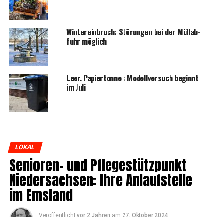
Win­ter­ein­bruch: Stö­run­gen bei der Müll­ab­
fuhr möglich
Leer. Papier­ton­ne : Modell­ver­such beginnt
im Juli
LOKAL
Senio­ren- und Pfle­ge­stütz­punkt
Nie­der­sach­sen: Ihre Anlauf­stel­le
im Emsland
Veröffentlicht
vor 2 Jahren
am
27. Oktober 2024