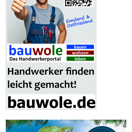
attrak­ti­ven Kon­di­tio­nen zu lea­sen. Mit über­durch­
schnitt­li­chem Ser­vice, umfas­sen­der Absi­che­rung und
einer star­ken Part­ner­schaft mit dem Fahr­rad­fach­han­del
setzt der Ser­vice Maßstäbe.
Dei­ne Vor­tei­le beim Bikeleasing-Service
Bis zu 40% spa­ren:
Durch Gehalts­um­wand­lung und
Steu­er­vor­tei­le kannst Du bei der Anschaf­fung Dei­
nes Dienst­rads im Ver­gleich zum Direkt­kauf
ordent­lich sparen.
Pri­va­te Nut­zung erlaubt:
Dein Dienst­rad darf
nicht nur den Arbeits­weg, son­dern auch Frei­zeit-
und Urlaubs­fahr­ten meistern.
Fahr­rad nach Wahl:
Ob E‑Bike, Las­ten­rad oder
City­flit­zer – Du ent­schei­dest, wel­ches Modell Dein
Dienst­rad wird.