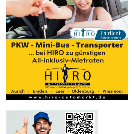
Wir sind Bikelea­sing-Part­ner­händ­ler:
Dein Weg zum Traum-Dienstrad
Güns­tig lea­sen. Bes­ser ankom­men.
Mit dem Bikelea­
sing-Ser­vice erhältst Du nicht nur ein umwelt­freund­li­
ches und gesund­heits­för­dern­des Fort­be­we­gungs­mit­tel,
son­dern auch einen finan­zi­el­len Vor­teil. Seit 2015
unter­stützt der Bikelea­sing-Ser­vice Arbeit­neh­mer,
Selbst­stän­di­ge und Frei­be­ruf­ler dabei, ihr Traum­rad zu