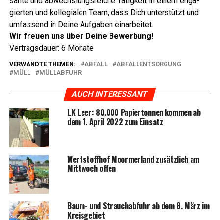
san­te und abwechs­lungs­rei­che Tätig­keit in einem enga­
gier­ten und kol­le­gia­len Team, dass Dich unter­stützt und
umfas­send in Dei­ne Auf­ga­ben einarbeitet.
Wir freu­en uns über Dei­ne Bewerbung!
Ver­trags­dau­er: 6 Monate
VERWANDTE THEMEN:
ABFALL
ABFALLENTSORGUNG
MÜLL
MÜLLABFUHR
AUCH INTERESSANT
LK Leer: 80.000 Papier­ton­nen kom­men ab
dem 1. April 2022 zum Einsatz
Wert­stoff­hof Moorm­er­land zusätz­lich am
Mitt­woch offen
Baum- und Strauch­ab­fuhr ab dem 8. März im
Kreisgebiet