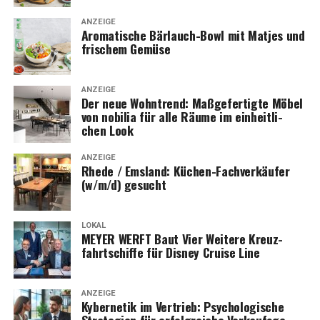
ANZEIGE
Aro­ma­ti­sche Bär­lauch-Bowl mit Mat­jes und
fri­schem Gemüse
ANZEIGE
Der neue Wohn­trend: Maß­ge­fer­tig­te Möbel
von nobi­lia für alle Räu­me im ein­heit­li­
chen Look
ANZEIGE
Rhe­de / Ems­land: Küchen-Fach­ver­käu­fer
(w/m/d) gesucht
LOKAL
MEYER WERFT Baut Vier Wei­te­re Kreuz­
fahrt­schif­fe für Dis­ney Crui­se Line
ANZEIGE
Kyber­ne­tik im Ver­trieb: Psy­cho­lo­gi­sche
Stra­te­gien für erfolg­rei­che Ver­kaufs­ge­