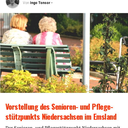
Von
Ingo Tonsor -
Vor­stel­lung des Senio­ren- und Pfle­ge­
stütz­punkts Nie­der­sach­sen im Emsland
Der Senio­ren- und Pfle­ge­stütz­punkt Nie­der­sach­sen mit