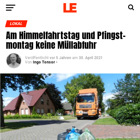
LOKAL
Am Him­mel­fahrts­tag und Pfingst­
mon­tag kei­ne Müllabfuhr
Veröffentlicht
vor 5 Jahren
am
30. April 2021
Von
Ingo Tonsor -