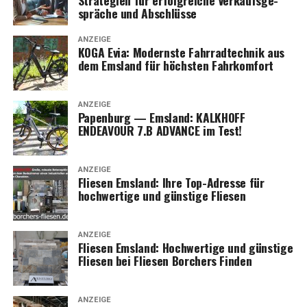
sprä­che und Abschlüsse
ANZEIGE
KOGA Evia: Moderns­te Fahr­rad­tech­nik aus
dem Ems­land für höchs­ten Fahrkomfort
ANZEIGE
Papen­burg — Ems­land: KALKHOFF
ENDEAVOUR 7.B ADVANCE im Test!
ANZEIGE
Flie­sen Ems­land: Ihre Top-Adres­se für
hoch­wer­ti­ge und güns­ti­ge Fliesen
ANZEIGE
Flie­sen Ems­land: Hoch­wer­ti­ge und güns­ti­ge
Flie­sen bei Flie­sen Bor­chers Finden
ANZEIGE