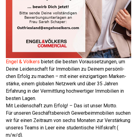
Engel & Völ­kers
bie­tet die bes­ten Vor­aus­set­zun­gen, um
Dei­ne Lei­den­schaft für Immo­bi­li­en zu Dei­nem per­sön­li­
chen Erfolg zu machen – mit einer ein­zig­ar­ti­gen Mar­ken­
stär­ke, einem glo­ba­len Netz­werk und über 35 Jah­ren
Erfah­rung in der Ver­mitt­lung hoch­wer­ti­ger Immo­bi­li­en in
bes­ten Lagen.
Mit Lei­den­schaft zum Erfolg! – Das ist unser Motto.
Für unse­ren Geschäfts­be­reich Gewer­be­im­mo­bi­li­en suchen
wir für einen Zeit­raum von sechs Mona­ten zur Ver­stär­kung
unse­res Teams in Leer eine stu­den­ti­sche Hilfs­kraft (
m/w/d).