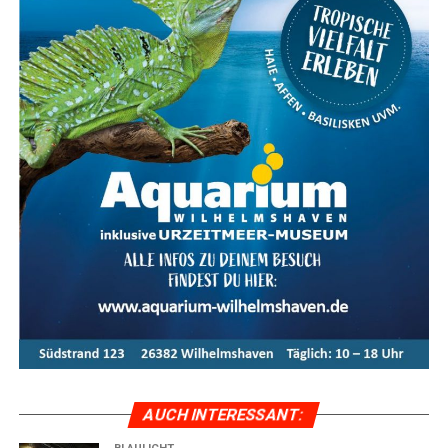
Ein­fach online:
Behal­te alle Pro­zes­se rund um
Dein Dienst­rad jeder­zeit bequem online im Blick
über das Bikeleasing-Portal.
Gute Absi­che­rung:
Dank umfas­sen­der Ver­si­che­
rungs­lö­sun­gen bist Du bei Dieb­stahl, Unfall oder
auch in Zei­ten wie Kün­di­gung und Eltern­zeit gut
abgesichert.
Dein Weg zum Bikeleasing-Dienstrad
Arbeit­ge­ber-Regis­trie­rung:
Dein Arbeit­ge­ber
regis­triert sich im Bikeleasing-Portal.
Arbeit­neh­mer-Regis­trie­rung:
Du mel­dest Dich
als Arbeit­neh­mer an.
Wunsch­rad aus­wäh­len:
Such Dir Dein Traum­rad
bei uns aus.
AUCH INTER­ES­SANT:
Lea­sing-Anfra­ge:
Wir stel­len die Lea­sing-Anfra­ge
für Dich.