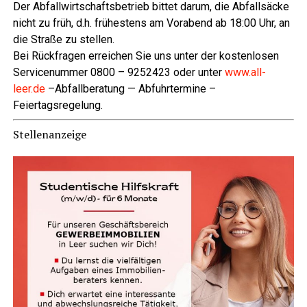
Der Abfall­wirt­schafts­be­trieb bit­tet dar­um, die Abfall­sä­cke
nicht zu früh, d.h. frü­hes­tens am Vor­abend ab 18:00 Uhr, an
die Stra­ße zu stellen.
Bei Rück­fra­gen errei­chen Sie uns unter der kos­ten­lo­sen
Ser­vice­num­mer 0800 – 9252423 oder unter
www.all-
leer.de
–Abfall­be­ra­tung — Abfuhr­ter­mi­ne –
Feiertagsregelung.
Stel­len­an­zei­ge