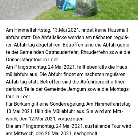
Am Him­mel­fahrts­tag, 13.Mai 2021, fin­det kei­ne Haus­müll­
ab­fuhr statt. Die Abfall­sä­cke wer­den am nächs­ten regu­lä­
ren Abfuhr­tag abge­fah­ren. Betrof­fen sind die Abfuhr­ge­bie­
te der Gemein­den Ost­rhau­der­fehn, Rhau­der­fehn sowie die
Don­ners­tags­tour in Leer.
Am Pfingst­mon­tag, 24.Mai 2021, fällt eben­falls die Haus­
müll­ab­fuhr aus. Die Abfuhr fin­det am nächs­ten regu­lä­ren
Abfuhr­tag statt. Betrof­fen sind die Abfuhr­be­rei­che Rhei­
der­land, Tei­le der Gemein­de Jem­gum sowie die Mon­tags­
tour in Leer.
Für Bor­kum gilt eine Son­der­re­ge­lung: Am Him­mel­fahrts­tag,
13.Mai 2021, fällt die Müll­ab­fuhr aus. Sie wird am Mitt­
woch, den 12.Mai 2021, vorgezogen.
Die am Pfingst­mon­tag, 24.Mai 2021, aus­fal­len­de Tour wird
am Mitt­woch, den 26.Mai 2021, nachgeholt.