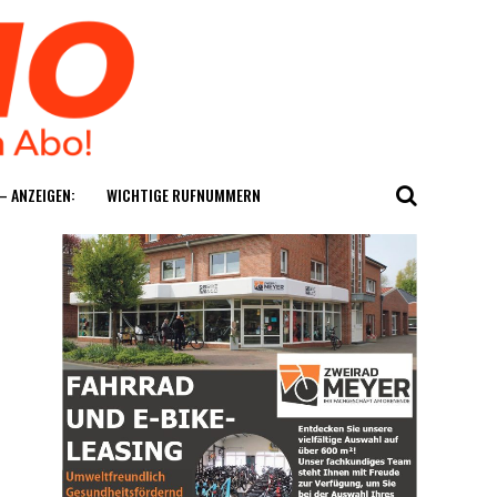
— ANZEIGEN:
WICH­TI­GE RUFNUMMERN