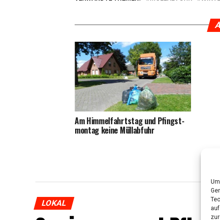
A
Am Him­mel­fahrts­tag und Pfingst­
mon­tag kei­ne Müllabfuhr
Um 
Ger
Tec
LOKAL
auf
zur