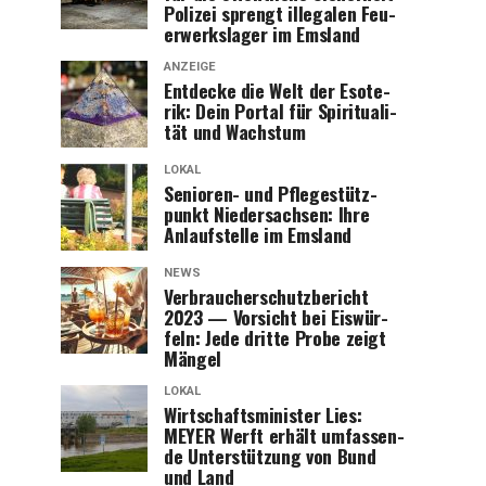
Poli­zei sprengt ille­ga­len Feu­
er­werks­la­ger im Emsland
ANZEIGE
Ent­de­cke die Welt der Eso­te­
rik: Dein Por­tal für Spi­ri­tua­li­
tät und Wachstum
LOKAL
Senio­ren- und Pfle­ge­stütz­
punkt Nie­der­sach­sen: Ihre
Anlauf­stel­le im Emsland
NEWS
Ver­brau­cher­schutz­be­richt
2023 — Vor­sicht bei Eis­wür­
feln: Jede drit­te Pro­be zeigt
Mängel
LOKAL
Wirt­schafts­mi­nis­ter Lies:
MEYER Werft erhält umfas­sen­
de Unter­stüt­zung von Bund
und Land