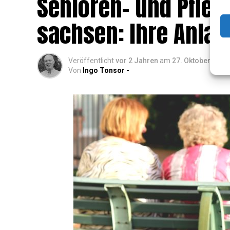
Senio­ren- und Pfle­g
sach­sen: Ihre Anlauf
Veröffentlicht
vor 2 Jahren
am
27. Oktober 2024
Von
Ingo Tonsor -