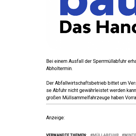
Bei einem Aus­fall der Sperr­müll­ab­fuhr erh
Abholtermin.
Der Abfall­wirt­schafts­be­trieb bit­tet um Ver
se Abfuhr nicht gewähr­leis­tet wer­den kann
gro­ßen Müll­sam­mel­fahr­zeu­ge haben Vorr
Anzei­ge:
VERWANDTE THEMEN:
MÜLLABFUHR
WINT