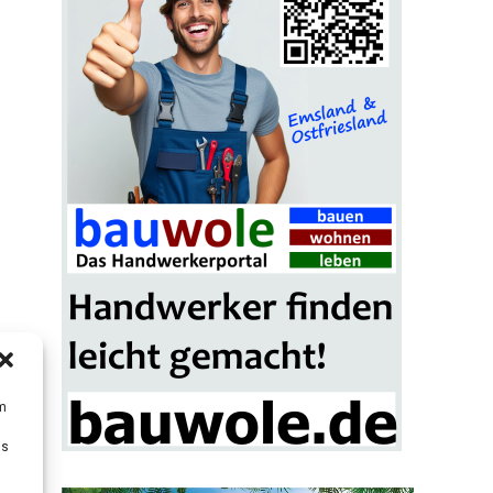
um
Ds