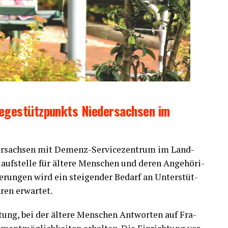
e­ge­stütz­punkts Nie­der­sach­sen im
der­sach­sen mit Demenz-Ser­vice­zen­trum im Land­
auf­stel­le für älte­re Men­schen und deren Ange­hö­ri­
de­run­gen wird ein stei­gen­der Bedarf an Unter­stüt­
ren erwartet.
­tung, bei der älte­re Men­schen Ant­wor­ten auf Fra­