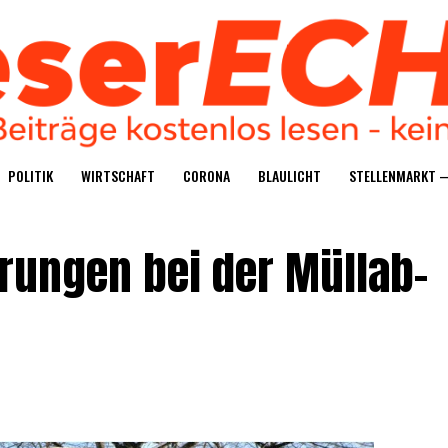
POLI­TIK
WIRT­SCHAFT
CORO­NA
BLAU­LICHT
STEL­LEN­MARKT 
ö­run­gen bei der Müll­ab­