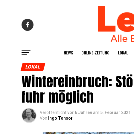
NEWS
ONLINE-ZEI­TUNG
LOKAL
LOKAL
Win­ter­ein­bruch: St
fuhr möglich
Veröffentlicht
vor 6 Jahren
am
5. Februar 2021
Von
Ingo Tonsor