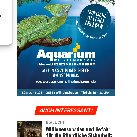
en
AUCH INTER­ES­SANT:
BLAULICHT
Mil­lio­nen­scha­den und Gefahr
für die öffent­li­che Sicher­heit: