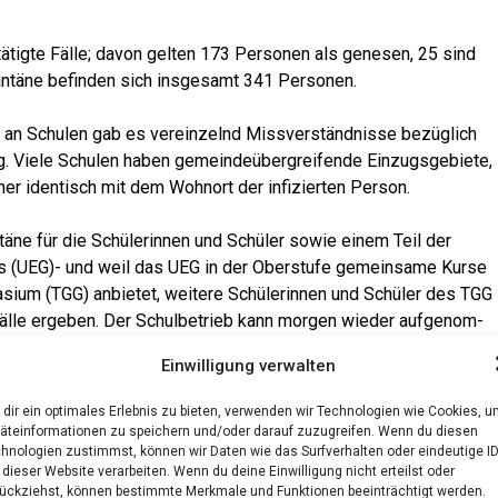
­tig­te Fäl­le; davon gel­ten 173 Per­so­nen als gene­sen, 25 sind
­ran­tä­ne befin­den sich ins­ge­samt 341 Personen.
an Schu­len gab es ver­ein­zelnd Miss­ver­ständ­nis­se bezüg­lich
ng. Vie­le Schu­len haben gemein­de­über­grei­fen­de Ein­zugs­ge­bie­te,
mer iden­tisch mit dem Wohn­ort der infi­zier­ten Person.
­tä­ne für die Schü­le­rin­nen und Schü­ler sowie einem Teil der
s (UEG)- und weil das UEG in der Ober­stu­fe gemein­sa­me Kur­se
i­um (TGG) anbie­tet, wei­te­re Schü­le­rin­nen und Schü­ler des TGG
äl­le erge­ben. Der Schul­be­trieb kann mor­gen wie­der auf­ge­nom­
Einwilligung verwalten
dir ein optimales Erlebnis zu bieten, verwenden wir Technologien wie Cookies, 
äteinformationen zu speichern und/oder darauf zuzugreifen. Wenn du diesen
hnologien zustimmst, können wir Daten wie das Surfverhalten oder eindeutige I
 dieser Website verarbeiten. Wenn du deine Einwilligung nicht erteilst oder
ückziehst, können bestimmte Merkmale und Funktionen beeinträchtigt werden.