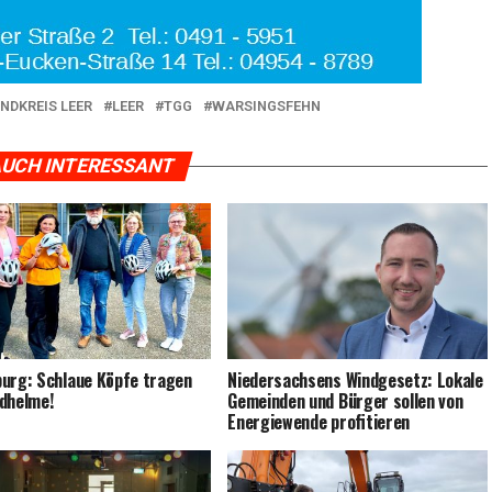
NDKREIS LEER
LEER
TGG
WARSINGSFEHN
UCH INTERESSANT
burg: Schlaue Köp­fe tra­gen
Nie­der­sach­sens Wind­ge­setz: Loka­le
dhelme!
Gemein­den und Bür­ger sol­len von
Ener­gie­wen­de profitieren