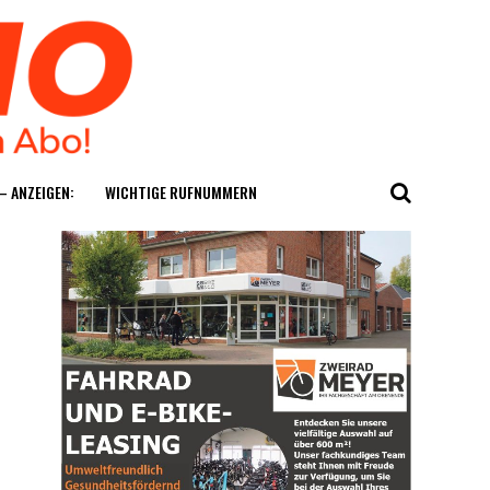
— ANZEIGEN:
WICH­TI­GE RUFNUMMERN