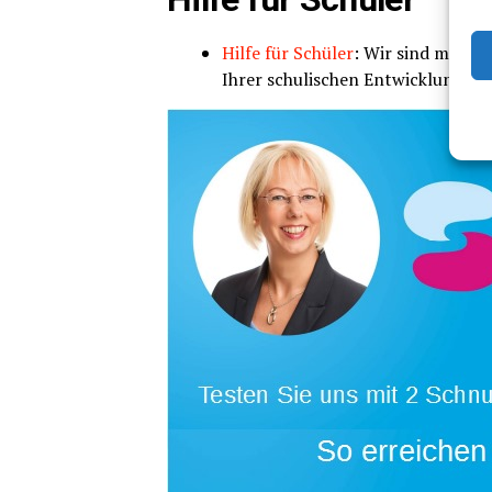
Hil­fe für Schü­ler
: Wir sind mit eine
Ihrer schu­li­schen Ent­wick­lung zu