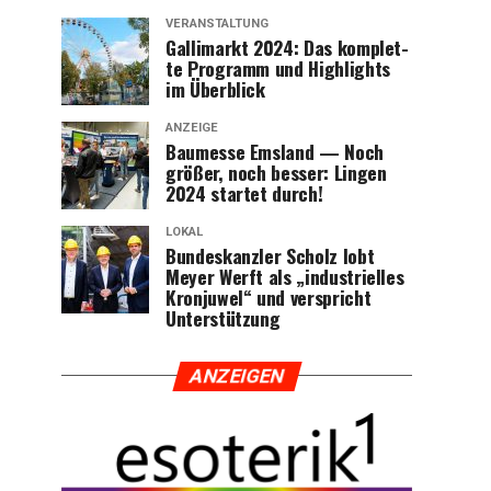
VERANSTALTUNG
Gal­li­markt 2024: Das kom­plet­
te Pro­gramm und High­lights
im Überblick
ANZEIGE
Bau­mes­se Ems­land — Noch
grö­ßer, noch bes­ser: Lin­gen
2024 star­tet durch!
LOKAL
Bun­des­kanz­ler Scholz lobt
Mey­er Werft als „indus­tri­el­les
Kron­ju­wel“ und ver­spricht
Unterstützung
ANZEI­GEN