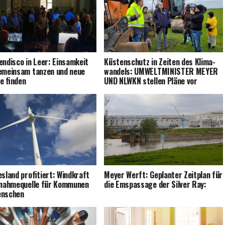
en­dis­co in Leer: Ein­sam­keit
Küs­ten­schutz in Zei­ten des Kli­ma­
emein­sam tan­zen und neue
wan­dels: UMWELTMINISTER MEYER
de finden
UND NLWKN stel­len Plä­ne vor
es­land pro­fi­tiert: Wind­kraft
Mey­er Werft: Geplan­ter Zeit­plan für
­nah­me­quel­le für Kom­mu­nen
die Ems­pas­sa­ge der Sil­ver Ray:
enschen