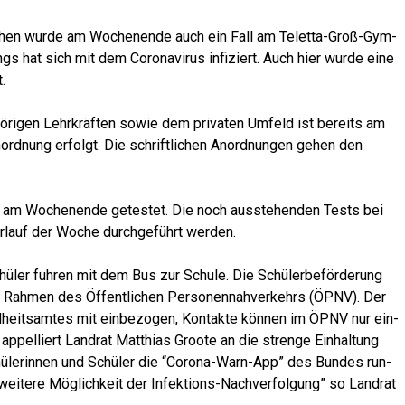
he­hen wur­de am Wochen­en­de auch ein Fall am Teletta-Groß-Gym­
gs hat sich mit dem Coro­na­vi­rus infi­ziert. Auch hier wur­de eine
.
hö­ri­gen Lehr­kräf­ten sowie dem pri­va­ten Umfeld ist bereits am
ord­nung erfolgt. Die schrift­li­chen Anord­nun­gen gehen den
ts am Wochen­en­de getes­tet. Die noch aus­ste­hen­den Tests bei
er­lauf der Woche durch­ge­führt werden.
Schü­ler fuh­ren mit dem Bus zur Schu­le. Die Schü­ler­be­för­de­rung
m Rah­men des Öffent­li­chen Per­so­nen­nah­ver­kehrs (ÖPNV). Der
eits­am­tes mit ein­be­zo­gen, Kon­tak­te kön­nen im ÖPNV nur ein­
appel­liert Land­rat Mat­thi­as Groo­te an die stren­ge Ein­hal­tung
ü­le­rin­nen und Schü­ler die “Coro­na-Warn-App” des Bun­des run­
e wei­te­re Mög­lich­keit der Infek­ti­ons-Nach­ver­fol­gung” so Land­rat