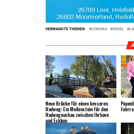
VERWANDTE THEMEN:
CORONA
HESEL
LA
A
Neue Brü­cke für einen bes­se­ren
Papen­
Rad­weg: Ein Mei­len­stein für den
Fahrra
Rad­weg­aus­bau zwi­schen Ihr­ho­ve
und Esklum