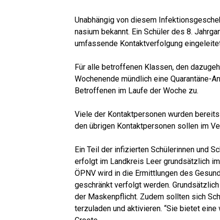
Unab­hän­gig von die­sem Infek­ti­ons­ge­sc
na­si­um bekannt. Ein Schü­ler des 8. Jahr­gan
umfas­sen­de Kon­takt­ver­fol­gung eingeleitet
Für alle betrof­fe­nen Klas­sen, den dazu­ge­
Wochen­en­de münd­lich eine Qua­ran­tä­ne-An
Betrof­fe­nen im Lau­fe der Woche zu.
Vie­le der Kon­takt­per­so­nen wur­den berei
den übri­gen Kon­takt­per­so­nen sol­len im V
Ein Teil der infi­zier­ten Schü­le­rin­nen und 
erfolgt im Land­kreis Leer grund­sätz­lich i
ÖPNV wird in die Ermitt­lun­gen des Gesund­h
ge­schränkt ver­folgt wer­den. Grund­sätz­lich 
der Mas­ken­pflicht. Zudem soll­ten sich Sch
ter­zu­la­den und akti­vie­ren. “Sie bie­tet ein