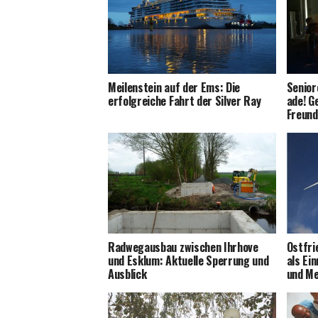
Mei­len­stein auf der Ems: Die
Senio­r
erfolg­rei­che Fahrt der Sil­ver Ray
ade! G
Freun­
Rad­weg­aus­bau zwi­schen Ihr­ho­ve
Ost­fri
und Esklum: Aktu­el­le Sper­rung und
als Ein
Ausblick
und M