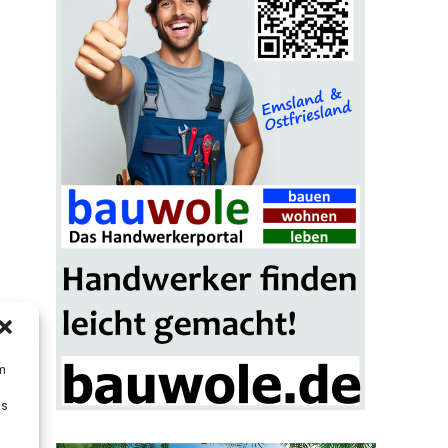
um
Ds