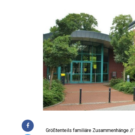
Größ­ten­teils fami­liä­re Zusam­men­hän­ge /