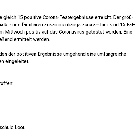
leich 15 posi­ti­ve Coro­na-Test­ergeb­nis­se erreicht. Der größ­
­halb eines fami­liä­ren Zusam­men­hangs zurück– hier sind 15 Fäl­
m Mitt­woch posi­tiv auf das Coro­na­vi­rus getes­tet wor­den. Eine
ie­ßend ermit­telt werden.
en der posi­ti­ven Ergeb­nis­se umge­hend eine umfang­rei­che
en eingeleitet.
roffen:
schu­le Leer.