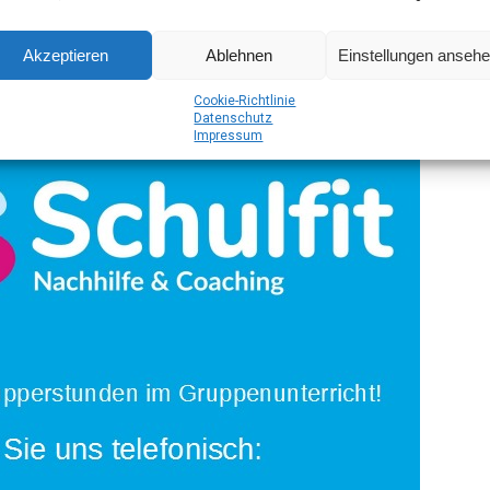
m gut aus­ge­bil­de­ten Team dar­auf spe­zia­li­siert, Schü­lern bei
Akzeptieren
Ablehnen
Einstellungen anseh
 helfen.
Coo­kie-Richt­li­nie
Daten­schutz
Impres­sum