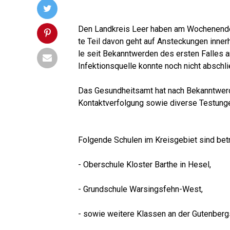
Den Land­kreis Leer haben am Wochen­en­de g
te Teil davon geht auf Anste­ckun­gen inner
le seit Bekannt­wer­den des ers­ten Fal­les a
Infek­ti­ons­quel­le konn­te noch nicht abschl
Das Gesund­heits­amt hat nach Bekannt­wer­d
Kon­takt­ver­fol­gung sowie diver­se Tes­tun­g
Fol­gen­de Schu­len im Kreis­ge­biet sind bet
- Ober­schu­le Klos­ter Bar­the in Hesel,
- Grund­schu­le Warsingsfehn-West,
- sowie wei­te­re Klas­sen an der Guten­berg­