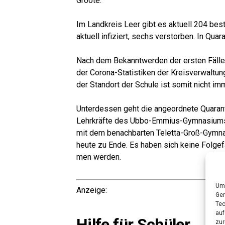
Groote.
Im Land­kreis Leer gibt es aktu­ell 204 bestä
aktu­ell infi­ziert, sechs ver­stor­ben. In Qua
Nach dem Bekannt­wer­den der ers­ten Fäl­le 
der Coro­na-Sta­tis­ti­ken der Kreis­ver­wal­tu
der Stand­ort der Schu­le ist somit nicht im
Unter­des­sen geht die ange­ord­ne­te Qua­ran
Lehr­kräf­te des Ubbo-Emmi­us-Gym­na­si­um
mit dem benach­bar­ten Teletta-Groß-Gym­na­s
heu­te zu Ende. Es haben sich kei­ne Fol­ge­f
men werden.
Um 
Anzei­ge:
Ger
Tec
auf
Hil­fe für Schüler
zur