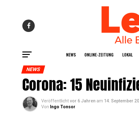
NEWS
ONLINE-ZEI­TUNG
LOKAL
NEWS
Coro­na: 15 Neu­in­fi­z
Veröffentlicht
vor 6 Jahren
am
14. September 2
Von
Ingo Tonsor