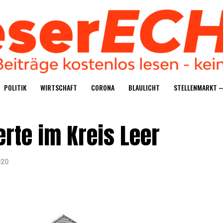
POLI­TIK
WIRT­SCHAFT
CORO­NA
BLAU­LICHT
STEL­LEN­MARKT 
ier­te im Kreis Leer
020