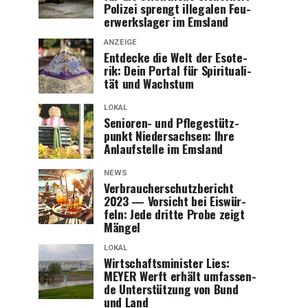
Poli­zei sprengt ille­ga­len Feu­
er­werks­la­ger im Emsland
ANZEIGE
Ent­de­cke die Welt der Eso­te­
rik: Dein Por­tal für Spi­ri­tua­li­
tät und Wachstum
LOKAL
Senio­ren- und Pfle­ge­stütz­
punkt Nie­der­sach­sen: Ihre
Anlauf­stel­le im Emsland
NEWS
Ver­brau­cher­schutz­be­richt
2023 — Vor­sicht bei Eis­wür­
feln: Jede drit­te Pro­be zeigt
Mängel
LOKAL
Wirt­schafts­mi­nis­ter Lies:
MEYER Werft erhält umfas­sen­
de Unter­stüt­zung von Bund
und Land