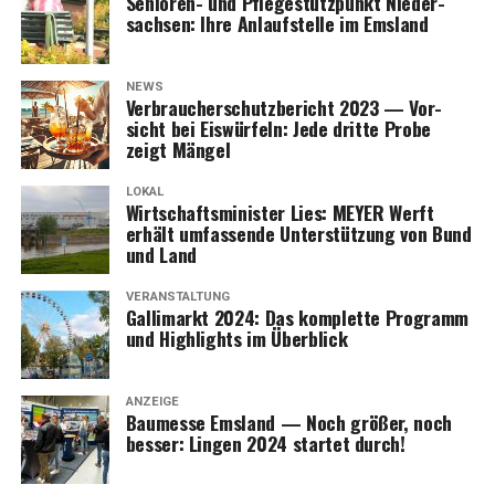
Senio­ren- und Pfle­ge­stütz­punkt Nie­der­
sach­sen: Ihre Anlauf­stel­le im Emsland
NEWS
Ver­brau­cher­schutz­be­richt 2023 — Vor­
sicht bei Eis­wür­feln: Jede drit­te Pro­be
zeigt Mängel
LOKAL
Wirt­schafts­mi­nis­ter Lies: MEYER Werft
erhält umfas­sen­de Unter­stüt­zung von Bund
und Land
VERANSTALTUNG
Gal­li­markt 2024: Das kom­plet­te Pro­gramm
und High­lights im Überblick
ANZEIGE
Bau­mes­se Ems­land — Noch grö­ßer, noch
bes­ser: Lin­gen 2024 star­tet durch!