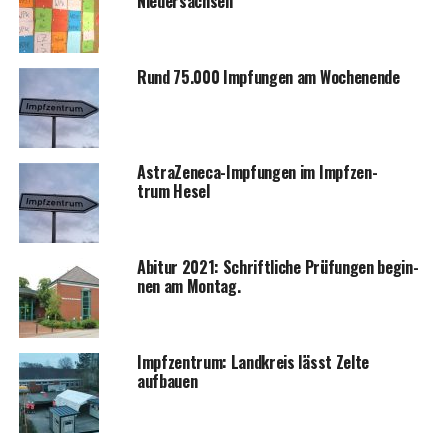
Niedersachsen
Rund 75.000 Imp­fun­gen am Wochenende
Astra­Ze­ne­ca-Imp­fun­gen im Impf­zen­
trum Hesel
Abitur 2021: Schrift­li­che Prü­fun­gen begin­
nen am Montag.
Impf­zen­trum: Land­kreis lässt Zel­te
aufbauen