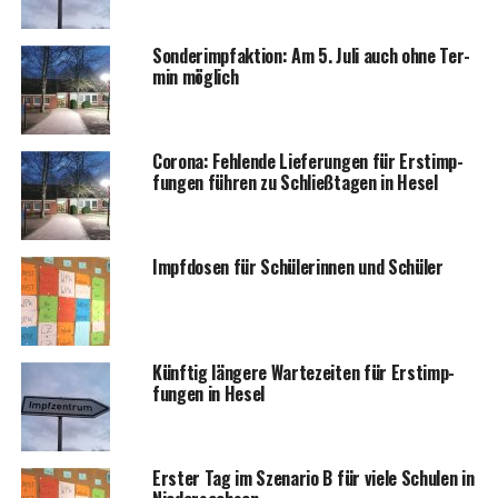
Son­der­impf­ak­ti­on: Am 5. Juli auch ohne Ter­
min möglich
Coro­na: Feh­len­de Lie­fe­run­gen für Erst­imp­
fun­gen füh­ren zu Schließ­ta­gen in Hesel
Impf­do­sen für Schü­le­rin­nen und Schüler
Künf­tig län­ge­re War­te­zei­ten für Erst­imp­
fun­gen in Hesel
Ers­ter Tag im Sze­na­rio B für vie­le Schu­len in