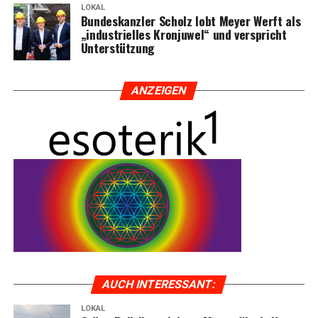
LOKAL
Bun­des­kanz­ler Scholz lobt Mey­er Werft als
„indus­tri­el­les Kron­ju­wel“ und ver­spricht
Unterstützung
ANZEI­GEN
AUCH INTER­ES­SANT:
LOKAL