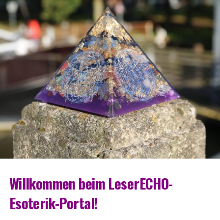
Will­kom­men beim LeserECHO-
Esoterik-Portal!