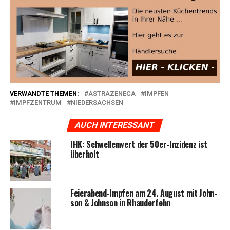
VERWANDTE THEMEN:
ASTRAZENECA
IMPFEN
IMPFZENTRUM
NIEDERSACHSEN
AUCH INTERESSANT
IHK: Schwel­len­wert der 50er-Inzi­denz ist
überholt
Fei­er­abend-Imp­fen am 24. August mit John­
son & John­son in Rhauderfehn