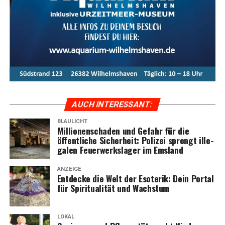
AUCH INTER­ES­SANT:
BLAULICHT
Mil­lio­nen­scha­den und Gefahr für die
öffent­li­che Sicher­heit: Poli­zei sprengt ille­
ga­len Feu­er­werks­la­ger im Emsland
ANZEIGE
Ent­de­cke die Welt der Eso­te­rik: Dein Por­tal
für Spi­ri­tua­li­tät und Wachstum
LOKAL