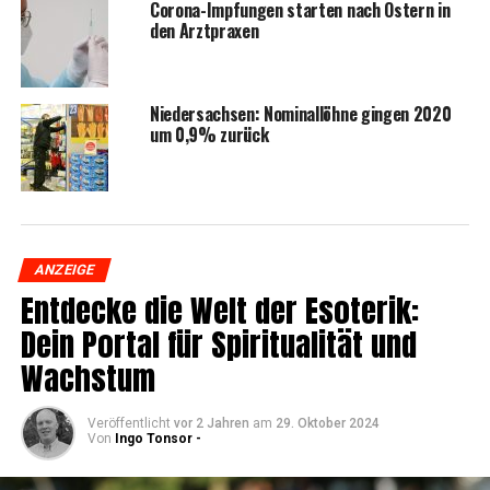
Coro­na-Imp­fun­gen star­ten nach Ostern in
den Arztpraxen
Nie­der­sach­sen: Nomi­nal­löh­ne gin­gen 2020
um 0,9% zurück
ANZEIGE
Ent­de­cke die Welt der Eso­te­rik:
Dein Por­tal für Spi­ri­tua­li­tät und
Wachstum
Veröffentlicht
vor 2 Jahren
am
29. Oktober 2024
Von
Ingo Tonsor -