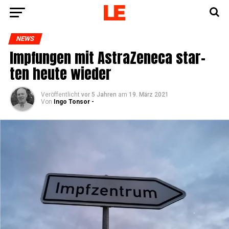
NEWS
Imp­fun­gen mit Astra­Ze­ne­ca star­
ten heu­te wieder
Veröffentlicht
vor 5 Jahren
am
19. März 2021
Von
Ingo Tonsor -