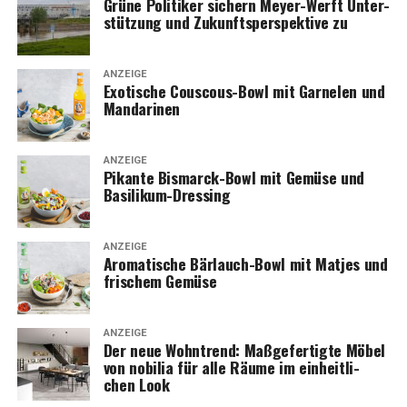
Grü­ne Poli­ti­ker sichern Mey­er-Werft Unter­
stüt­zung und Zukunfts­per­spek­ti­ve zu
ANZEIGE
Exo­ti­sche Cous­cous-Bowl mit Gar­ne­len und
Mandarinen
ANZEIGE
Pikan­te Bis­marck-Bowl mit Gemü­se und
Basilikum-Dressing
ANZEIGE
Aro­ma­ti­sche Bär­lauch-Bowl mit Mat­jes und
fri­schem Gemüse
ANZEIGE
Der neue Wohn­trend: Maß­ge­fer­tig­te Möbel
von nobi­lia für alle Räu­me im ein­heit­li­
chen Look