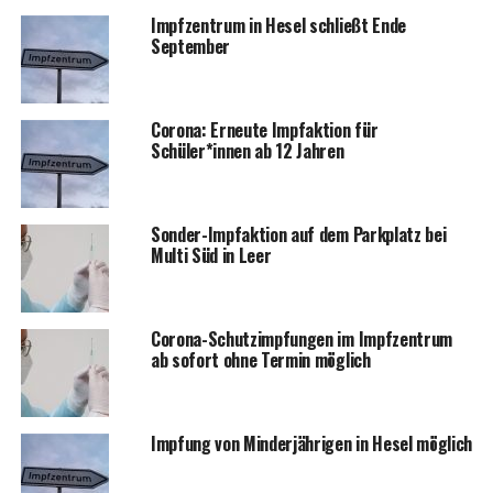
Impf­zen­trum in Hesel schließt Ende
September
Coro­na: Erneu­te Impf­ak­ti­on für
Schüler*innen ab 12 Jahren
Son­der-Impf­ak­ti­on auf dem Park­platz bei
Mul­ti Süd in Leer
Coro­na-Schutz­imp­fun­gen im Impf­zen­trum
ab sofort ohne Ter­min möglich
Imp­fung von Min­der­jäh­ri­gen in Hesel möglich