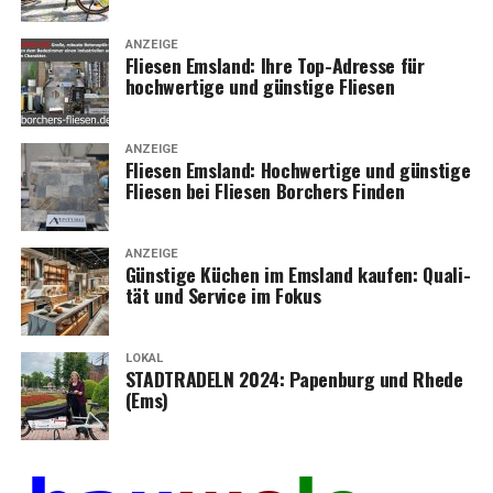
ANZEIGE
Flie­sen Ems­land: Ihre Top-Adres­se für
hoch­wer­ti­ge und güns­ti­ge Fliesen
ANZEIGE
Flie­sen Ems­land: Hoch­wer­ti­ge und güns­ti­ge
Flie­sen bei Flie­sen Bor­chers Finden
ANZEIGE
Güns­ti­ge Küchen im Ems­land kau­fen: Qua­li­
tät und Ser­vice im Fokus
LOKAL
STADTRADELN 2024: Papen­burg und Rhe­de
(Ems)