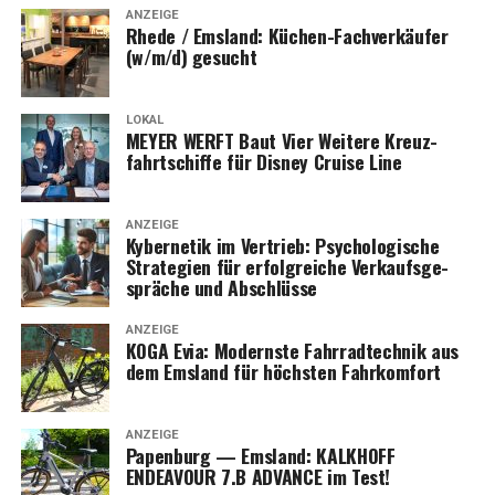
ANZEIGE
Rhe­de / Ems­land: Küchen-Fach­ver­käu­fer
(w/m/d) gesucht
LOKAL
MEYER WERFT Baut Vier Wei­te­re Kreuz­
fahrt­schif­fe für Dis­ney Crui­se Line
ANZEIGE
Kyber­ne­tik im Ver­trieb: Psy­cho­lo­gi­sche
Stra­te­gien für erfolg­rei­che Ver­kaufs­ge­
sprä­che und Abschlüsse
ANZEIGE
KOGA Evia: Moderns­te Fahr­rad­tech­nik aus
dem Ems­land für höchs­ten Fahrkomfort
ANZEIGE
Papen­burg — Ems­land: KALKHOFF
ENDEAVOUR 7.B ADVANCE im Test!