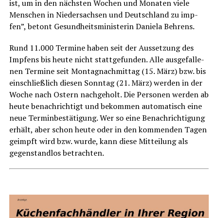
ist, um in den nächs­ten Wochen und Mona­ten vie­le
Men­schen in Nie­der­sach­sen und Deutsch­land zu imp­
fen”, betont Gesund­heits­mi­nis­te­rin Danie­la Behrens.
Rund 11.000 Ter­mi­ne haben seit der Aus­set­zung des
Imp­fens bis heu­te nicht statt­ge­fun­den. Alle aus­ge­fal­le­
nen Ter­mi­ne seit Mon­tag­nach­mit­tag (15. März) bzw. bis
ein­schließ­lich die­sen Sonn­tag (21. März) wer­den in der
Woche nach Ostern nach­ge­holt. Die Per­so­nen wer­den ab
heu­te benach­rich­tigt und bekom­men auto­ma­tisch eine
neue Ter­min­be­stä­ti­gung. Wer so eine Benach­rich­ti­gung
erhält, aber schon heu­te oder in den kom­men­den Tagen
geimpft wird bzw. wur­de, kann die­se Mit­tei­lung als
gegen­stand­los betrachten.