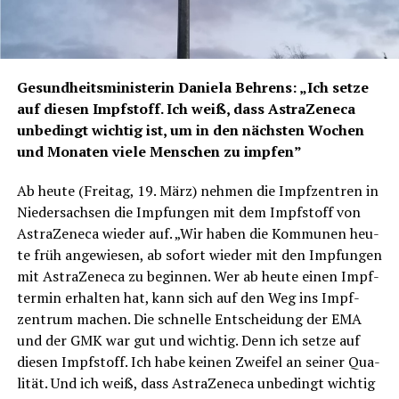
Gesund­heits­mi­nis­te­rin Danie­la Beh­rens: „Ich set­ze
auf die­sen Impf­stoff. Ich weiß, dass Astra­Ze­ne­ca
unbe­dingt wich­tig ist, um in den nächs­ten Wochen
und Mona­ten vie­le Men­schen zu impfen”
Ab heu­te (Frei­tag, 19. März) neh­men die Impf­zen­tren in
Nie­der­sach­sen die Imp­fun­gen mit dem Impf­stoff von
Astra­Ze­ne­ca wie­der auf. „Wir haben die Kom­mu­nen heu­
te früh ange­wie­sen, ab sofort wie­der mit den Imp­fun­gen
mit Astra­Ze­ne­ca zu begin­nen. Wer ab heu­te einen Impf­
ter­min erhal­ten hat, kann sich auf den Weg ins Impf­
zen­trum machen. Die schnel­le Ent­schei­dung der EMA
und der GMK war gut und wich­tig. Denn ich set­ze auf
die­sen Impf­stoff. Ich habe kei­nen Zwei­fel an sei­ner Qua­
li­tät. Und ich weiß, dass Astra­Ze­ne­ca unbe­dingt wich­tig