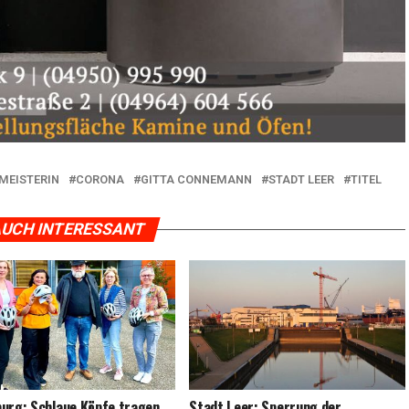
MEISTERIN
CORONA
GITTA CONNEMANN
STADT LEER
TITEL
UCH INTERESSANT
burg: Schlaue Köp­fe tra­gen
Stadt Leer: Sper­rung der