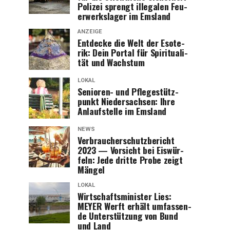
Poli­zei sprengt ille­ga­len Feu­
er­werks­la­ger im Emsland
ANZEIGE
Ent­de­cke die Welt der Eso­te­
rik: Dein Por­tal für Spi­ri­tua­li­
tät und Wachstum
LOKAL
Senio­ren- und Pfle­ge­stütz­
punkt Nie­der­sach­sen: Ihre
Anlauf­stel­le im Emsland
NEWS
Ver­brau­cher­schutz­be­richt
2023 — Vor­sicht bei Eis­wür­
feln: Jede drit­te Pro­be zeigt
Mängel
LOKAL
Wirt­schafts­mi­nis­ter Lies:
MEYER Werft erhält umfas­sen­
de Unter­stüt­zung von Bund
und Land