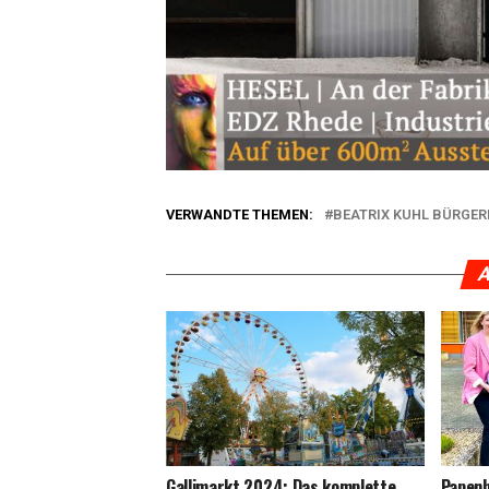
VERWANDTE THEMEN:
BEATRIX KUHL BÜRGER
A
Gal­li­markt 2024: Das kom­plet­te
Papen­