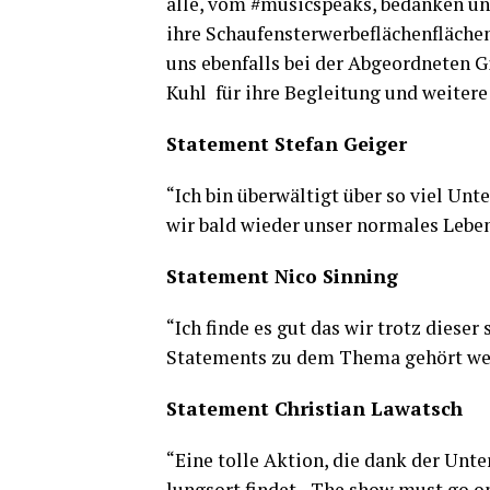
alle, vom #musicspeaks, bedan­ken uns 
ihre Schau­fens­ter­wer­be­flä­chen­flä­
uns eben­falls bei der Abge­ord­ne­ten G
Kuhl für ihre Beglei­tung und wei­te­r
State­ment Ste­fan Geiger
“Ich bin über­wäl­tigt über so viel Unte
wir bald wie­der unser nor­ma­les Le
State­ment Nico Sinning
“Ich fin­de es gut das wir trotz die­ser
State­ments zu dem The­ma gehört we
State­ment Chris­ti­an Lawatsch
“Eine tol­le Akti­on, die dank der Unter
lungs­ort fin­det. „The show must go o