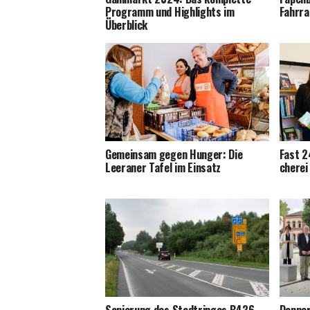
Pro­gramm und High­lights im
Fahrra
Überblick
Gemein­sam gegen Hun­ger: Die
Fast 2
Leera­ner Tafel im Einsatz
che­re