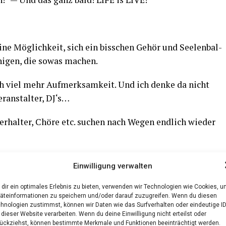
ine Mög­lich­keit, sich ein biss­chen Gehör und See­len­bal­
­ni­gen, die sowas machen.
lich viel mehr Auf­merk­sam­keit. Und ich den­ke da nicht
r­an­stal­ter, DJ‘s…
er­hal­ter, Chö­re etc. suchen nach Wegen end­lich wie­der
Einwilligung verwalten
dir ein optimales Erlebnis zu bieten, verwenden wir Technologien wie Cookies, 
äteinformationen zu speichern und/oder darauf zuzugreifen. Wenn du diesen
hnologien zustimmst, können wir Daten wie das Surfverhalten oder eindeutige I
 dieser Website verarbeiten. Wenn du deine Einwilligung nicht erteilst oder
ückziehst, können bestimmte Merkmale und Funktionen beeinträchtigt werden.