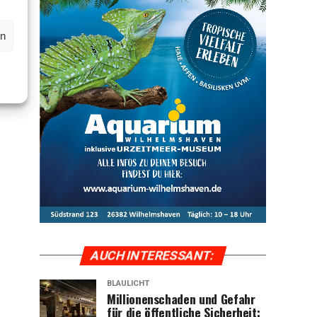
en
AUCH INTER­ES­SANT:
BLAULICHT
Mil­lio­nen­scha­den und Gefahr
für die öffent­li­che Sicher­heit: