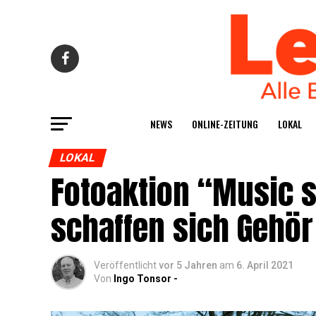
NEWS
ONLINE-ZEI­TUNG
LOKAL
LOKAL
Foto­ak­ti­on “Music
schaf­fen sich Gehör
Veröffentlicht
vor 5 Jahren
am
6. April 2021
Von
Ingo Tonsor -