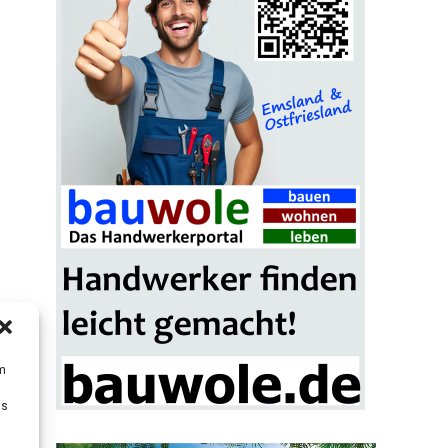
um
Ds