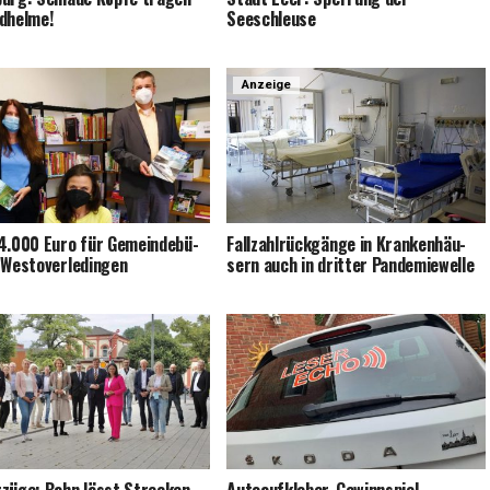
dhelme!
Seeschleuse
Anzeige
4.000 Euro für Gemein­de­bü­
Fall­zahl­rück­gän­ge in Kran­ken­häu­
i Westoverledingen
sern auch in drit­ter Pandemiewelle