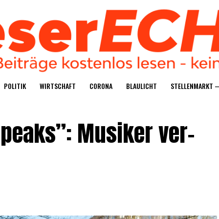
POLI­TIK
WIRT­SCHAFT
CORO­NA
BLAU­LICHT
STEL­LEN­MARKT 
 speaks”: Musi­ker ver­