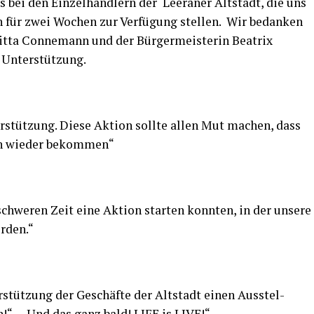
bei den Ein­zel­händ­lern der Leera­ner Alt­stadt, die uns
chen für zwei Wochen zur Ver­fü­gung stel­len. Wir bedan­ken
it­ta Con­ne­mann und der Bür­ger­meis­te­rin Bea­trix
e Unterstützung.
r­stüt­zung. Die­se Akti­on soll­te allen Mut machen, dass
ben wie­der bekommen“
 schwe­ren Zeit eine Akti­on star­ten konn­ten, in der unse­re
rden.“
­stüt­zung der Geschäf­te der Alt­stadt einen Aus­stel­
n!“ — Und das ganz bald! LIFE is LIVE!“