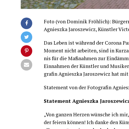
Foto (von Domi­nik Fröh­lich): Bür­ger­m
Agnieszka Jaro­sze­wicz, Künst­ler Vic­t
Das Leben ist wäh­rend der Coro­na Pan
Moment nicht arbei­ten, sind in Kurz­a
nis für die Maß­nah­men zur Ein­däm­mu
Ein­nah­men der Künst­ler und Musi­ker
gra­fin Agnieszka Jaro­sze­wicz hat mit
State­ment von der Foto­gra­fin Agniesz
State­ment Agnieszka Jaroszewic
„Von gan­zen Her­zen wün­sche ich mir
der fei­ern kön­nen! Ich dan­ke den Kün