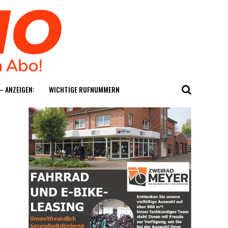
— ANZEIGEN:
WICH­TI­GE RUFNUMMERN