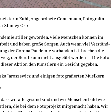
eis­te­rin Kuhl, Abge­ord­ne­te Con­ne­mann, Foto­gra­fin
or Stan­ley Osb
­de­mie stil­ler gewor­den. Vie­le Men­schen kön­nen im
r­beit und haben gro­ße Sor­gen. Auch wenn viel Ver­ständ­
ng der Coro­na Pan­de­mie vor­han­den ist, bre­chen die
 weg, der Beruf kann nicht aus­ge­übt wer­den — Die Foto­
 die­ser Akti­on den Künst­lern ein Gesicht gegeben.
ka Jaro­sze­wicz und eini­gen foto­gra­fier­ten Musikern
z
, dass wir alle gesund sind und wir Men­schen bald wie­
st­lern, die bei dem Foto­pro­jekt mit­ge­macht haben. Wir