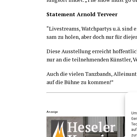
State­ment Arnold Terveer
“Live­streams, Watch­par­tys u.ä. sind e
sam zu holen, aber doch nur für die­je
Die­se Aus­stel­lung erreicht hof­fent­
nur an die teil­neh­men­den Künst­ler, Ve
Auch die vie­len Tanz­bands, Allein­un­t
auf die Büh­ne zu kommen!”
Anzeige
Um 
Ger
Tec
auf
zur