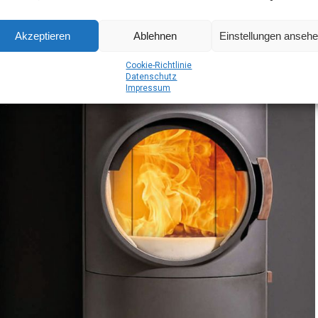
Akzeptieren
Ablehnen
Einstellungen anseh
Coo­kie-Richt­li­nie
Daten­schutz
Impres­sum