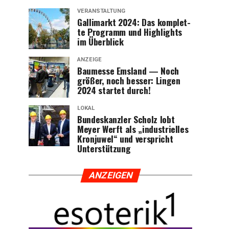
VERANSTALTUNG
Gal­li­markt 2024: Das kom­plet­
te Pro­gramm und High­lights
im Überblick
ANZEIGE
Bau­mes­se Ems­land — Noch
grö­ßer, noch bes­ser: Lin­gen
2024 star­tet durch!
LOKAL
Bun­des­kanz­ler Scholz lobt
Mey­er Werft als „indus­tri­el­les
Kron­ju­wel“ und ver­spricht
Unterstützung
ANZEI­GEN