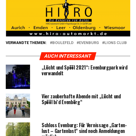
VERWANDTE THEMEN:
BOULEFELD
EVENBURG
LIONS CLUB
AUCH INTERESSANT
„Lücht und Spö­öl 2021“: Even­burg­park wird
verwandelt
Vier zau­ber­haf­te Aben­de mit „Lücht und
Spö­öl bi´d Evenbörg“
Schloss Even­burg: Für Ver­nis­sa­ge „Gar­ten­
lust – Gar­ten­last“ sind noch Anmel­dun­gen