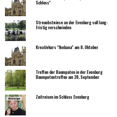
Schloss“
Streu­obst­wie­se an der Even­burg soll lang­
fris­tig verschwinden
Krea­tiv­kurs “Ike­ba­na” am 8. Oktober
Tref­fen der Baum­pa­ten in der Even­burg
Baum­pa­ten­tref­fen am 28. September
Zeit­rei­sen im Schloss Evenburg
Anzeige