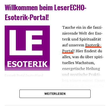
Will­kom­men beim LeserECHO-
Esoterik-Portal!
Tau­che ein in die fas­zi­
nie­ren­de Welt der Eso­
te­rik und Spi­ri­tua­li­tät
auf unse­rem
Eso­te­rik-
Por­tal
! Hier fin­dest du
alles, was du über spi­ri­
tu­el­les Wachs­tum,
ener­ge­ti­sche Hei­lung
und mys­ti­sche Prak­ti­
Eso­te­rik Por­tal Deutschland
ken wis­sen musst. Unser
Ziel ist es, dir wert­vol­le
Infor­ma­tio­nen und
WEITERLESEN
Inspi­ra­tio­nen zu bie­ten, die dir hel­fen, dei­ne inne­re
Balan­ce zu fin­den und dei­ne spi­ri­tu­el­le Rei­se zu
vertiefen.