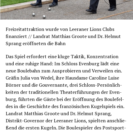
Frei­zeit­at­trak­ti­on wur­de von Leera­ner Lions Clubs
finan­ziert // Land­rat Mat­thi­as Groo­te und Dr. Hel­mut
Sprang eröff­ne­ten die Bahn
Das Spiel erfor­dert eine klu­ge Tak­tik, Kon­zen­tra­ti­on
und eine ruhi­ge Hand: Im Schloss Even­burg lädt eine
neue Bou­le­bahn zum Aus­pro­bie­ren und Ver­wei­len ein.
Grä­fin Julia von Wedel, ihre Haus­da­me Caro­li­ne Lui­se
Bör­ner und die Gou­ver­nan­te, drei Schloss-Per­sön­lich­
kei­ten der tra­di­tio­nel­len Thea­ter­füh­run­gen der Even­
burg, führ­ten die Gäs­te bei der Eröff­nung des Bou­le­fel­
des in die Geschich­te des fran­zö­si­schen Kugel­spiels ein.
Land­rat Mat­thi­as Groo­te und Dr. Hel­mut Sprang,
Distrikt-Gover­nor der Leera­ner Lions, spiel­ten anschlie­
ßend die ers­ten Kugeln. Die Boule­spie­ler des Post­sport­