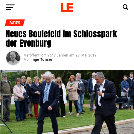
NEWS
Neu­es Bou­le­feld im Schloss­park
der Evenburg
Veröffentlicht
vor 7 Jahren
am
27. Mai 2019
Von
Ingo Tonsor