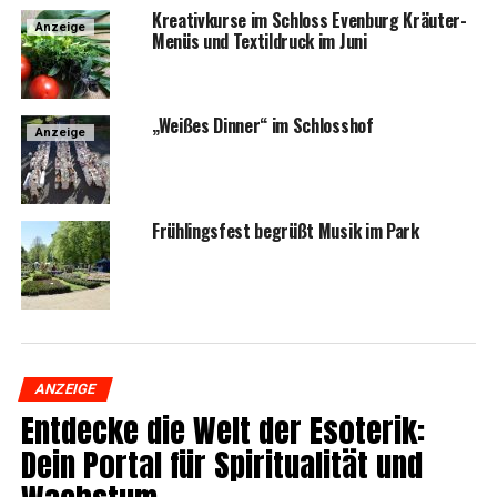
Krea­tiv­kur­se im Schloss Even­burg Kräu­ter-
Anzeige
Menüs und Tex­til­druck im Juni
„Wei­ßes Din­ner“ im Schlosshof
Anzeige
Früh­lings­fest begrüßt Musik im Park
ANZEIGE
Ent­de­cke die Welt der Eso­te­rik:
Dein Por­tal für Spi­ri­tua­li­tät und