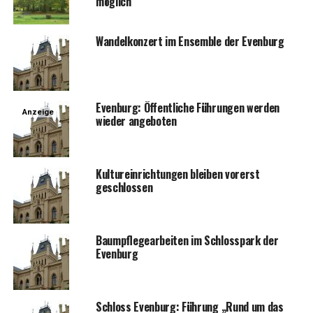
möglich
Wan­del­kon­zert im Ensem­ble der Evenburg
Even­burg: Öffent­li­che Füh­run­gen wer­den
Anzeige
wie­der angeboten
Kul­tur­ein­rich­tun­gen blei­ben vor­erst
geschlossen
Baum­pfle­ge­ar­bei­ten im Schloss­park der
Evenburg
Schloss Even­burg: Füh­rung „Rund um das