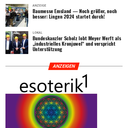
ANZEIGE
Bau­mes­se Ems­land — Noch grö­ßer, noch
bes­ser: Lin­gen 2024 star­tet durch!
LOKAL
Bun­des­kanz­ler Scholz lobt Mey­er Werft als
„indus­tri­el­les Kron­ju­wel“ und ver­spricht
Unterstützung
ANZEI­GEN