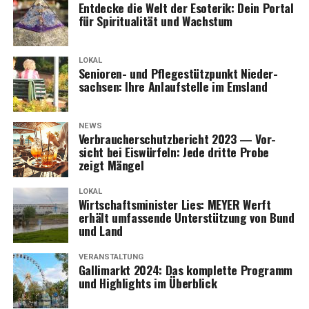
Ent­de­cke die Welt der Eso­te­rik: Dein Por­tal
für Spi­ri­tua­li­tät und Wachstum
LOKAL
Senio­ren- und Pfle­ge­stütz­punkt Nie­der­
sach­sen: Ihre Anlauf­stel­le im Emsland
NEWS
Ver­brau­cher­schutz­be­richt 2023 — Vor­
sicht bei Eis­wür­feln: Jede drit­te Pro­be
zeigt Mängel
LOKAL
Wirt­schafts­mi­nis­ter Lies: MEYER Werft
erhält umfas­sen­de Unter­stüt­zung von Bund
und Land
VERANSTALTUNG
Gal­li­markt 2024: Das kom­plet­te Pro­gramm
und High­lights im Überblick