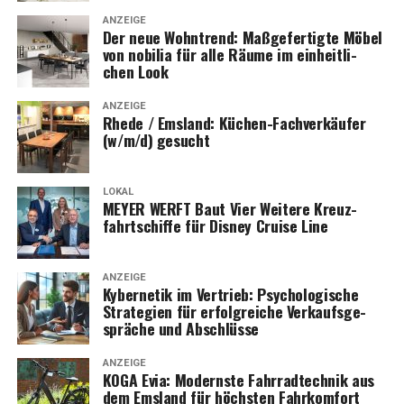
ANZEIGE
Der neue Wohn­trend: Maß­ge­fer­tig­te Möbel
von nobi­lia für alle Räu­me im ein­heit­li­
chen Look
ANZEIGE
Rhe­de / Ems­land: Küchen-Fach­ver­käu­fer
(w/m/d) gesucht
LOKAL
MEYER WERFT Baut Vier Wei­te­re Kreuz­
fahrt­schif­fe für Dis­ney Crui­se Line
ANZEIGE
Kyber­ne­tik im Ver­trieb: Psy­cho­lo­gi­sche
Stra­te­gien für erfolg­rei­che Ver­kaufs­ge­
sprä­che und Abschlüsse
ANZEIGE
KOGA Evia: Moderns­te Fahr­rad­tech­nik aus
dem Ems­land für höchs­ten Fahrkomfort