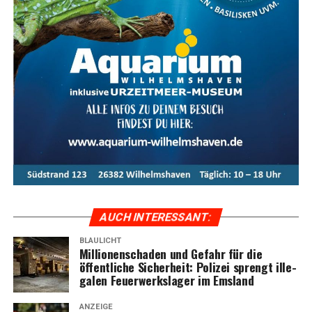
AUCH INTER­ES­SANT:
BLAULICHT
Mil­lio­nen­scha­den und Gefahr für die
öffent­li­che Sicher­heit: Poli­zei sprengt ille­
ga­len Feu­er­werks­la­ger im Emsland
ANZEIGE