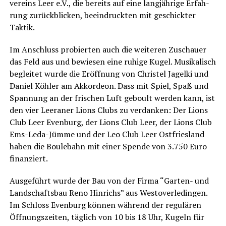
ver­eins Leer e.V., die bereits auf eine lang­jäh­ri­ge Erfah­
rung zurück­bli­cken, beein­druck­ten mit geschick­ter
Taktik.
Im Anschluss pro­bier­ten auch die wei­te­ren Zuschau­er
das Feld aus und bewie­sen eine ruhi­ge Kugel. Musi­ka­lisch
beglei­tet wur­de die Eröff­nung von Chris­tel Jagel­ki und
Dani­el Köh­ler am Akkor­de­on. Dass mit Spiel, Spaß und
Span­nung an der fri­schen Luft geboult wer­den kann, ist
den vier Leera­ner Lions Clubs zu ver­dan­ken: Der Lions
Club Leer Even­burg, der Lions Club Leer, der Lions Club
Ems-Leda-Jüm­me und der Leo Club Leer Ost­fries­land
haben die Bou­le­bahn mit einer Spen­de von 3.750 Euro
finanziert.
Aus­ge­führt wur­de der Bau von der Fir­ma “Gar­ten- und
Land­schafts­bau Reno Hin­richs” aus Wes­t­ov­er­le­din­gen.
Im Schloss Even­burg kön­nen wäh­rend der regu­lä­ren
Öff­nungs­zei­ten, täg­lich von 10 bis 18 Uhr, Kugeln für