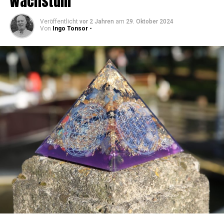
Wachstum
Veröffentlicht
vor 2 Jahren
am
29. Oktober 2024
Von
Ingo Tonsor -