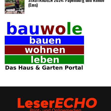
STADTRADELN 2024: Papen­burg und Rhe­de
(Ems)