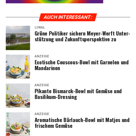
AUCH INTER­ES­SANT:
LOKAL
Grü­ne Poli­ti­ker sichern Mey­er-Werft Unter­
stüt­zung und Zukunfts­per­spek­ti­ve zu
ANZEIGE
Exo­ti­sche Cous­cous-Bowl mit Gar­ne­len und
Mandarinen
ANZEIGE
Pikan­te Bis­marck-Bowl mit Gemü­se und
Basilikum-Dressing
ANZEIGE
Aro­ma­ti­sche Bär­lauch-Bowl mit Mat­jes und
fri­schem Gemüse