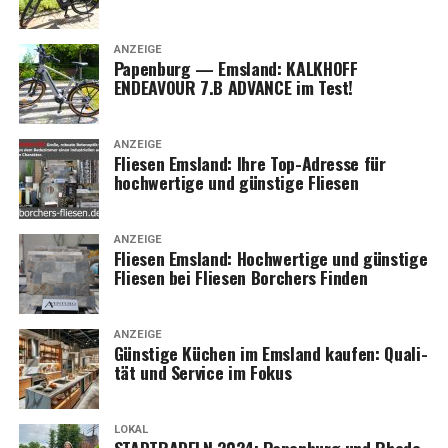
ANZEIGE
Papen­burg — Ems­land: KALKHOFF
ENDEAVOUR 7.B ADVANCE im Test!
ANZEIGE
Flie­sen Ems­land: Ihre Top-Adres­se für
hoch­wer­ti­ge und güns­ti­ge Fliesen
ANZEIGE
Flie­sen Ems­land: Hoch­wer­ti­ge und güns­ti­ge
Flie­sen bei Flie­sen Bor­chers Finden
ANZEIGE
Güns­ti­ge Küchen im Ems­land kau­fen: Qua­li­
tät und Ser­vice im Fokus
LOKAL