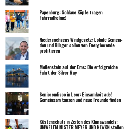
Papen­burg: Schlaue Köp­fe tra­gen
Fahrradhelme!
Nie­der­sach­sens Wind­ge­setz: Loka­le Gemein­
den und Bür­ger sol­len von Ener­gie­wen­de
profitieren
Mei­len­stein auf der Ems: Die erfolg­rei­che
Fahrt der Sil­ver Ray
Senio­ren­dis­co in Leer: Ein­sam­keit ade!
Gemein­sam tan­zen und neue Freun­de finden
Küs­ten­schutz in Zei­ten des Kli­ma­wan­dels:
UMWELTMINISTER MEYER UND NLWKN stel­len