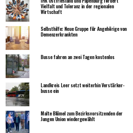
IHK Ost­fries­land und Papen­burg för­dert
Viel­falt und Tole­ranz in der regio­na­len
Wirtschaft
Selbst­hil­fe: Neue Grup­pe für Ange­hö­ri­ge von
Demenzerkrankten
Bus­se fah­ren an zwei Tagen kostenlos
Land­kreis Leer setzt wei­ter­hin Ver­stär­ker­
bus­se ein
Mal­te Blü­mel zum Bezirks­vor­sit­zen­den der
Jun­gen Uni­on wiedergewählt