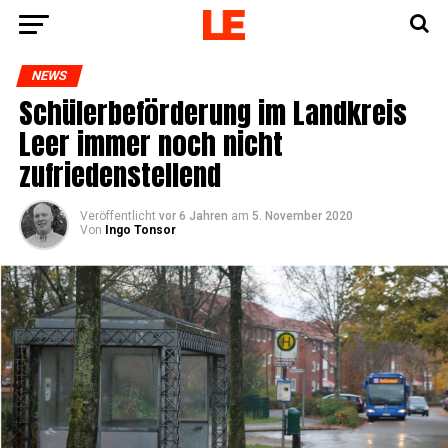
NEWS
Schü­ler­be­för­de­rung im Land­kreis
Leer immer noch nicht
zufriedenstellend
Veröffentlicht
vor 6 Jahren
am
5. November 2020
Von
Ingo Tonsor