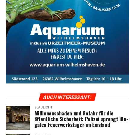
AUCH INTER­ES­SANT:
BLAULICHT
Mil­lio­nen­scha­den und Gefahr für die
öffent­li­che Sicher­heit: Poli­zei sprengt ille­
ga­len Feu­er­werks­la­ger im Emsland