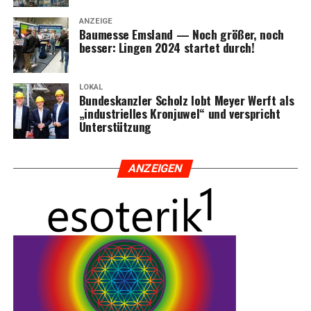
ANZEIGE
Bau­mes­se Ems­land — Noch grö­ßer, noch
bes­ser: Lin­gen 2024 star­tet durch!
LOKAL
Bun­des­kanz­ler Scholz lobt Mey­er Werft als
„indus­tri­el­les Kron­ju­wel“ und ver­spricht
Unterstützung
ANZEI­GEN