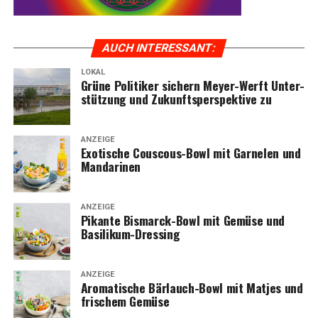
AUCH INTER­ES­SANT:
LOKAL
Grü­ne Poli­ti­ker sichern Mey­er-Werft Unter­
stüt­zung und Zukunfts­per­spek­ti­ve zu
ANZEIGE
Exo­ti­sche Cous­cous-Bowl mit Gar­ne­len und
Mandarinen
ANZEIGE
Pikan­te Bis­marck-Bowl mit Gemü­se und
Basilikum-Dressing
ANZEIGE
Aro­ma­ti­sche Bär­lauch-Bowl mit Mat­jes und
fri­schem Gemüse