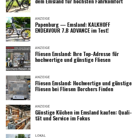
dem Ems­land für höchs­ten Fahrkomfort
ANZEIGE
Papen­burg — Ems­land: KALKHOFF
ENDEAVOUR 7.B ADVANCE im Test!
ANZEIGE
Flie­sen Ems­land: Ihre Top-Adres­se für
hoch­wer­ti­ge und güns­ti­ge Fliesen
ANZEIGE
Flie­sen Ems­land: Hoch­wer­ti­ge und güns­ti­ge
Flie­sen bei Flie­sen Bor­chers Finden
ANZEIGE
Güns­ti­ge Küchen im Ems­land kau­fen: Qua­li­
tät und Ser­vice im Fokus
LOKAL