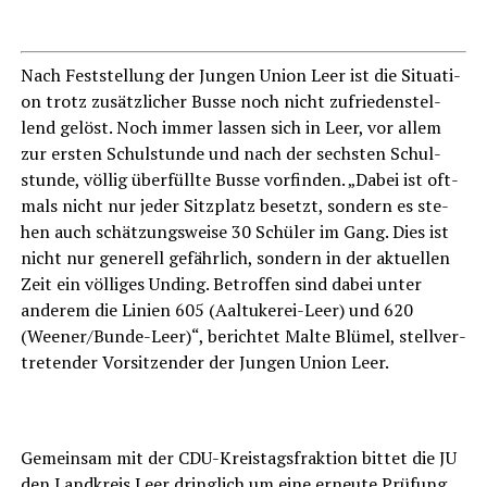
Nach Fest­stel­lung der Jun­gen Uni­on Leer ist die Situa­ti­
on trotz zusätz­li­cher Bus­se noch nicht zufrie­den­stel­
lend gelöst. Noch immer las­sen sich in Leer, vor allem
zur ers­ten Schul­stun­de und nach der sechs­ten Schul­
stun­de, völ­lig über­füll­te Bus­se vor­fin­den. „Dabei ist oft­
mals nicht nur jeder Sitz­platz besetzt, son­dern es ste­
hen auch schät­zungs­wei­se 30 Schü­ler im Gang. Dies ist
nicht nur gene­rell gefähr­lich, son­dern in der aktu­el­len
Zeit ein völ­li­ges Unding. Betrof­fen sind dabei unter
ande­rem die Lini­en 605 (Aal­tu­ke­rei-Leer) und 620
(Ween­er/­Bun­de-Leer)“, berich­tet Mal­te Blü­mel, stell­ver­
tre­ten­der Vor­sit­zen­der der Jun­gen Uni­on Leer.
Gemein­sam mit der CDU-Kreis­tags­frak­ti­on bit­tet die JU
den Land­kreis Leer dring­lich um eine erneu­te Prü­fung