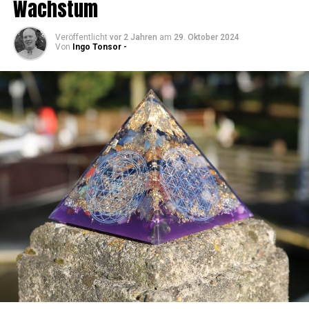
Wachstum
Veröffentlicht
vor 2 Jahren
am
29. Oktober 2024
Von
Ingo Tonsor -