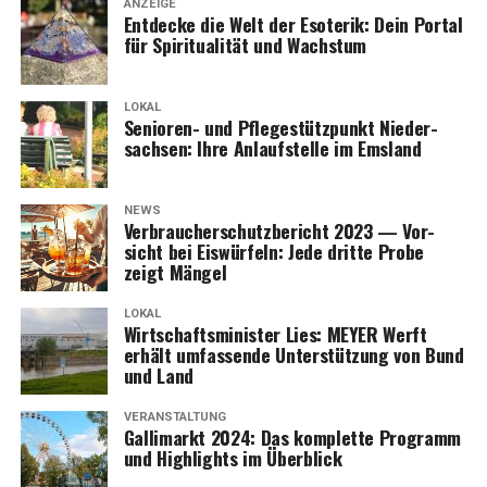
ANZEIGE
Ent­de­cke die Welt der Eso­te­rik: Dein Por­tal
für Spi­ri­tua­li­tät und Wachstum
LOKAL
Senio­ren- und Pfle­ge­stütz­punkt Nie­der­
sach­sen: Ihre Anlauf­stel­le im Emsland
NEWS
Ver­brau­cher­schutz­be­richt 2023 — Vor­
sicht bei Eis­wür­feln: Jede drit­te Pro­be
zeigt Mängel
LOKAL
Wirt­schafts­mi­nis­ter Lies: MEYER Werft
erhält umfas­sen­de Unter­stüt­zung von Bund
und Land
VERANSTALTUNG
Gal­li­markt 2024: Das kom­plet­te Pro­gramm
und High­lights im Überblick