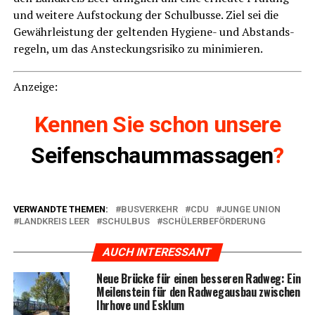
und wei­te­re Auf­sto­ckung der Schul­bus­se. Ziel sei die
Gewähr­leis­tung der gel­ten­den Hygie­ne- und Abstands­
re­geln, um das Anste­ckungs­ri­si­ko zu minimieren.
Anzei­ge:
Ken­nen Sie schon unse­re
Sei­fen­schaum­mas­sa­gen
?
VERWANDTE THEMEN:
BUSVERKEHR
CDU
JUNGE UNION
LANDKREIS LEER
SCHULBUS
SCHÜLERBEFÖRDERUNG
AUCH INTERESSANT
Neue Brü­cke für einen bes­se­ren Rad­weg: Ein
Mei­len­stein für den Rad­weg­aus­bau zwi­schen
Ihr­ho­ve und Esklum