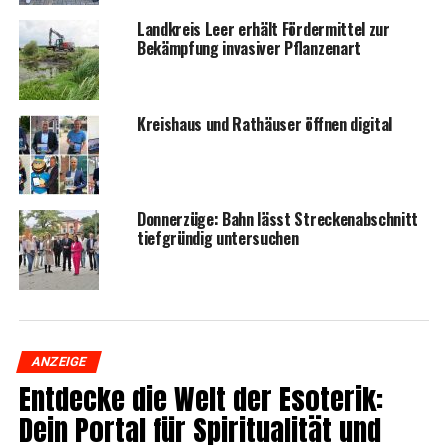
Land­kreis Leer erhält För­der­mit­tel zur
Bekämp­fung inva­si­ver Pflanzenart
Kreis­haus und Rat­häu­ser öff­nen digital
Don­ner­zü­ge: Bahn lässt Stre­cken­ab­schnitt
tief­grün­dig untersuchen
ANZEIGE
Ent­de­cke die Welt der Eso­te­rik:
Dein Por­tal für Spi­ri­tua­li­tät und