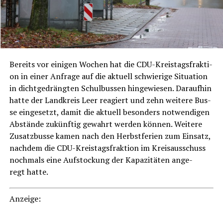
Bereits vor eini­gen Wochen hat die CDU-Kreis­tags­frak­ti­
on in einer Anfra­ge auf die aktu­ell schwie­ri­ge Situa­ti­on
in dicht­ge­dräng­ten Schul­bus­sen hin­ge­wie­sen. Dar­auf­hin
hat­te der Land­kreis Leer reagiert und zehn wei­te­re Bus­
se ein­ge­setzt, damit die aktu­ell beson­ders not­wen­di­gen
Abstän­de zukünf­tig gewahrt wer­den kön­nen. Wei­te­re
Zusatz­bus­se kamen nach den Herbst­fe­ri­en zum Ein­satz,
nach­dem die CDU-Kreis­tags­frak­ti­on im Kreis­aus­schuss
noch­mals eine Auf­sto­ckung der Kapa­zi­tä­ten ange­
regt hatte.
Anzei­ge: