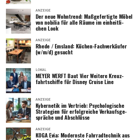
ANZEIGE
Der neue Wohn­trend: Maß­ge­fer­tig­te Möbel
von nobi­lia für alle Räu­me im ein­heit­li­
chen Look
ANZEIGE
Rhe­de / Ems­land: Küchen-Fach­ver­käu­fer
(w/m/d) gesucht
LOKAL
MEYER WERFT Baut Vier Wei­te­re Kreuz­
fahrt­schif­fe für Dis­ney Crui­se Line
ANZEIGE
Kyber­ne­tik im Ver­trieb: Psy­cho­lo­gi­sche
Stra­te­gien für erfolg­rei­che Ver­kaufs­ge­
sprä­che und Abschlüsse
ANZEIGE
KOGA Evia: Moderns­te Fahr­rad­tech­nik aus