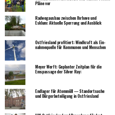
Plä­ne vor
Rad­weg­aus­bau zwi­schen Ihr­ho­ve und
Esklum: Aktu­el­le Sper­rung und Ausblick
Ost­fries­land pro­fi­tiert: Wind­kraft als Ein­
nah­me­quel­le für Kom­mu­nen und Menschen
Mey­er Werft: Geplan­ter Zeit­plan für die
Ems­pas­sa­ge der Sil­ver Ray:
End­la­ger für Atom­müll — Stand­ort­su­che
und Bür­ger­be­tei­li­gung in Ostfriesland