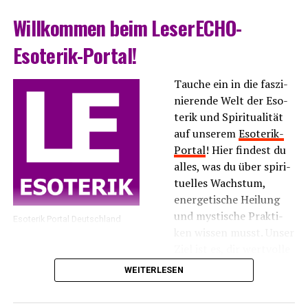
Will­kom­men beim LeserECHO-
Esoterik-Portal!
Tau­che ein in die fas­zi­
nie­ren­de Welt der Eso­
te­rik und Spi­ri­tua­li­tät
auf unse­rem
Eso­te­rik-
Por­tal
! Hier fin­dest du
alles, was du über spi­ri­
tu­el­les Wachs­tum,
ener­ge­ti­sche Hei­lung
und mys­ti­sche Prak­ti­
Eso­te­rik Por­tal Deutschland
ken wis­sen musst. Unser
Ziel ist es, dir wert­vol­le
Infor­ma­tio­nen und
WEITERLESEN
Inspi­ra­tio­nen zu bie­ten, die dir hel­fen, dei­ne inne­re
Balan­ce zu fin­den und dei­ne spi­ri­tu­el­le Rei­se zu