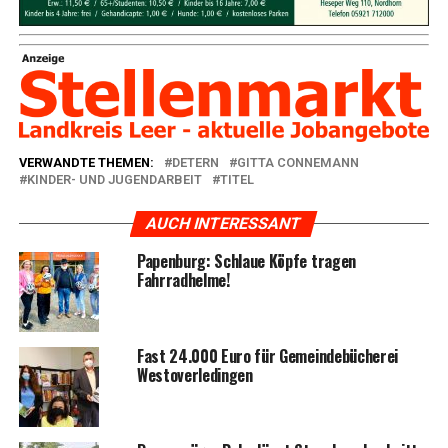
VERWANDTE THEMEN:
DETERN
GITTA CONNEMANN
KINDER- UND JUGENDARBEIT
TITEL
AUCH INTERESSANT
Papen­burg: Schlaue Köp­fe tra­gen
Fahrradhelme!
Fast 24.000 Euro für Gemein­de­bü­che­rei
Westoverledingen