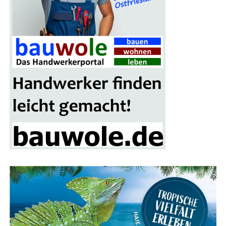
setzt der Ser­vice Maßstäbe.
Dei­ne Vor­tei­le beim Bikeleasing-Service
Bis zu 40% spa­ren:
Durch Gehalts­um­wand­lung und
Steu­er­vor­tei­le kannst Du bei der Anschaf­fung Dei­
nes Dienst­rads im Ver­gleich zum Direkt­kauf
ordent­lich sparen.
Pri­va­te Nut­zung erlaubt:
Dein Dienst­rad darf
nicht nur den Arbeits­weg, son­dern auch Frei­zeit-
und Urlaubs­fahr­ten meistern.
Fahr­rad nach Wahl:
Ob E‑Bike, Las­ten­rad oder
City­flit­zer – Du ent­schei­dest, wel­ches Modell Dein
Dienst­rad wird.
Ein­fach online:
Behal­te alle Pro­zes­se rund um
Dein Dienst­rad jeder­zeit bequem online im Blick
über das Bikeleasing-Portal.