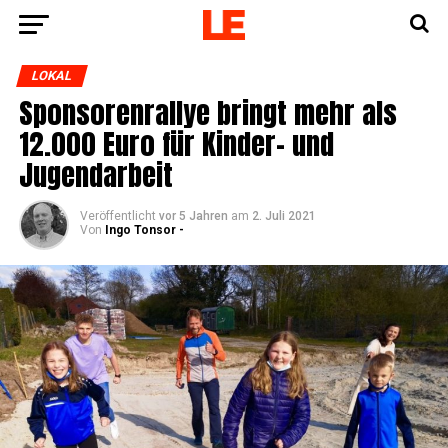
LOKAL
Spon­so­ren­ral­lye bringt mehr als
12.000 Euro für Kin­der- und
Jugendarbeit
Veröffentlicht
vor 5 Jahren
am
2. Juli 2021
Von
Ingo Tonsor -