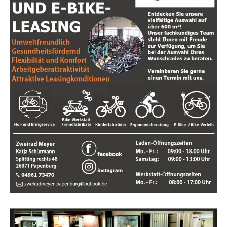
Minis­ter Lies beton­te, dass es sich hier­bei nicht um eine
Pha­se des Zuwar­tens hand­le, son­dern um eine Zeit des
akti­ven Han­delns durch den Staat. „Es ist nicht die Zeit,
in der der Staat nur zuschaut. Es ist die Zeit, in der der
Staat han­delt.“ Er sprach sei­nen Dank an alle aus, die
zum Erfolg die­ses Pro­zes­ses bei­getra­gen haben: „Mein
Dank geht an alle, die dar­an mit­ge­wirkt haben: an die
Mit­ar­bei­te­rin­nen und Mit­ar­bei­ter in den zustän­di­gen
Minis­te­ri­en, an die Kol­le­gin­nen und Kol­le­gen auf der
Werft, an die Geschäfts­füh­rung, an die Fami­lie Mey­er
und nicht zuletzt an alle demo­kra­ti­schen Par­tei­en, die
ohne Wenn und Aber zur MEYER Werft stehen.“
Den­noch ließ Lies auch kei­nen Zwei­fel dar­an, dass noch
Her­aus­for­de­run­gen bevor­ste­hen: „Es liegt auch noch
eini­ges vor uns. Die Sozi­al­part­ner haben sich auf einen
Plan für die Zukunft ver­stän­digt, der auch har­te Ein­
schnit­te mit sich brin­gen wird. Wir wer­den die­sen sicher