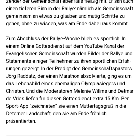
zen­der der Gemein­schaft eben­falls flei­ßig mit. Er sah auch
einen tie­fe­ren Sinn in der Ral­lye: näm­lich als Gemein­schaft
gemein­sam an etwas zu glau­ben und mutig Schrit­te zu
gehen, ohne zu wis­sen, was am Ende dabei raus kommt.
Zum Abschluss der Ral­lye-Woche blieb es sport­lich. In
einem Online Got­tes­dienst auf dem You­Tube Kanal der
Evan­ge­li­schen Gemein­schaft wur­den Bil­der der Ral­lye und
State­ments eini­ger Teil­neh­mer zu ihren sport­li­chen Erfah­
run­gen gezeigt. In der Pre­digt des Gemein­schafts­pas­tors
Jörg Rad­datz, der einen Mara­thon absol­vier­te, ging es um
das Lebens­bild eines ehe­ma­li­gen Olym­pia­sie­gers und
Chris­ten. Und die Mode­ra­to­ren Mela­nie Will­ms und Det­mar
de Vries lie­fen für die­sen Got­tes­dienst extra 15 Km. Per
Sport-App “zeich­ne­ten” sie einen Mut­ter­tags­gruß in die
Deter­ner Land­schaft, den sie am Ende fröh­lich
präsentierten.