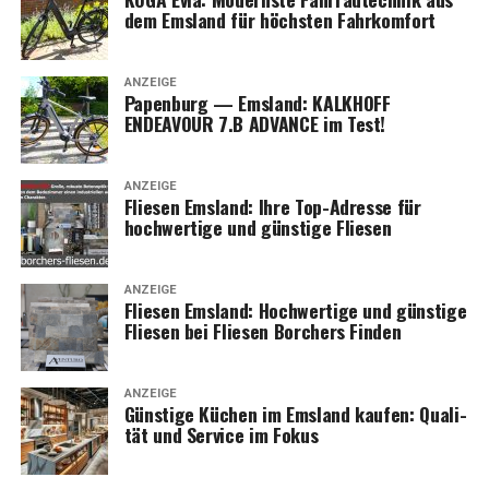
dem Ems­land für höchs­ten Fahrkomfort
ANZEIGE
Papen­burg — Ems­land: KALKHOFF
ENDEAVOUR 7.B ADVANCE im Test!
ANZEIGE
Flie­sen Ems­land: Ihre Top-Adres­se für
hoch­wer­ti­ge und güns­ti­ge Fliesen
ANZEIGE
Flie­sen Ems­land: Hoch­wer­ti­ge und güns­ti­ge
Flie­sen bei Flie­sen Bor­chers Finden
ANZEIGE
Güns­ti­ge Küchen im Ems­land kau­fen: Qua­li­
tät und Ser­vice im Fokus