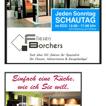
nicht leich­ten Weg nun gemein­sam gehen.“
Mit die­sen Wor­ten wur­de deut­lich, dass die Zukunft der
MEYER Werft und des Stand­orts Papen­burg sowohl
Chan­cen als auch Her­aus­for­de­run­gen bie­tet. Die neue
Part­ner­schaft zwi­schen Bund, Land und der Werft setzt
ein star­kes Signal für eine posi­ti­ve Ent­wick­lung und
lang­fris­ti­ge Stabilität.
Anzeige