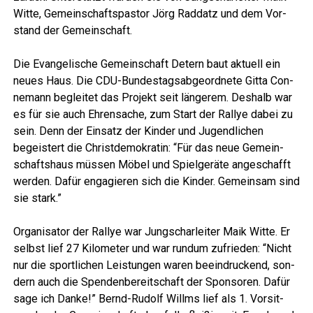
Wit­te, Gemein­schafts­pas­tor Jörg Rad­datz und dem Vor­
stand der Gemeinschaft.
Die Evan­ge­li­sche Gemein­schaft Detern baut aktu­ell ein
neu­es Haus. Die CDU-Bun­des­tags­ab­ge­ord­ne­te Git­ta Con­
ne­mann beglei­tet das Pro­jekt seit län­ge­rem. Des­halb war
es für sie auch Ehren­sa­che, zum Start der Ral­lye dabei zu
sein. Denn der Ein­satz der Kin­der und Jugend­li­chen
begeis­tert die Christ­de­mo­kra­tin: “Für das neue Gemein­
schafts­haus müs­sen Möbel und Spiel­ge­rä­te ange­schafft
wer­den. Dafür enga­gie­ren sich die Kin­der. Gemein­sam sind
sie stark.”
Orga­ni­sa­tor der Ral­lye war Jung­schar­lei­ter Maik Wit­te. Er
selbst lief 27 Kilo­me­ter und war rund­um zufrie­den: “Nicht
nur die sport­li­chen Leis­tun­gen waren beein­dru­ckend, son­
dern auch die Spen­den­be­reit­schaft der Spon­so­ren. Dafür
sage ich Dan­ke!” Bernd-Rudolf Will­ms lief als 1. Vor­sit­