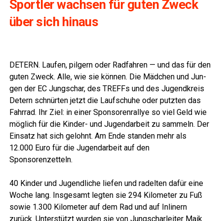
Sport­ler wach­sen für guten Zweck
über sich hinaus
DETERN. Lau­fen, pil­gern oder Rad­fah­ren — und das für den
guten Zweck. Alle, wie sie kön­nen. Die Mäd­chen und Jun­
gen der EC Jung­schar, des TREFFs und des Jugend­kreis
Detern schnür­ten jetzt die Lauf­schu­he oder putz­ten das
Fahr­rad. Ihr Ziel: in einer Spon­so­ren­ral­lye so viel Geld wie
mög­lich für die Kin­der- und Jugend­ar­beit zu sam­meln. Der
Ein­satz hat sich gelohnt. Am Ende stan­den mehr als
12.000 Euro für die Jugend­ar­beit auf den
Sponsorenzetteln.
40 Kin­der und Jugend­li­che lie­fen und radel­ten dafür eine
Woche lang. Ins­ge­samt leg­ten sie 294 Kilo­me­ter zu Fuß
sowie 1.300 Kilo­me­ter auf dem Rad und auf Inli­nern
zurück. Unter­stützt wur­den sie von Jung­schar­lei­ter Maik