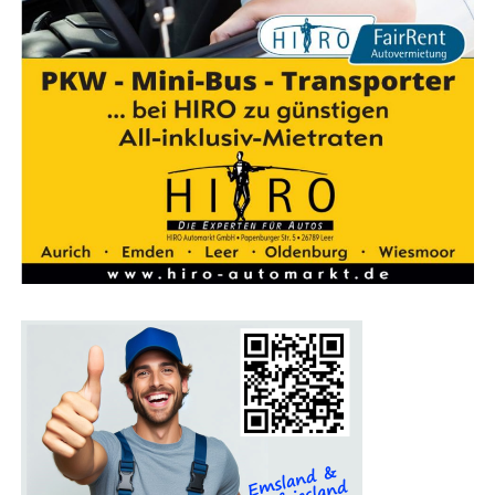
Wir sind Bikelea­sing-Part­ner­händ­ler:
Dein Weg zum Traum-Dienstrad
Güns­tig lea­sen. Bes­ser ankom­men.
Mit dem Bikelea­
sing-Ser­vice erhältst Du nicht nur ein umwelt­freund­li­
ches und gesund­heits­för­dern­des Fort­be­we­gungs­mit­tel,
son­dern auch einen finan­zi­el­len Vor­teil. Seit 2015
unter­stützt der Bikelea­sing-Ser­vice Arbeit­neh­mer,
Selbst­stän­di­ge und Frei­be­ruf­ler dabei, ihr Traum­rad zu
attrak­ti­ven Kon­di­tio­nen zu lea­sen. Mit über­durch­
schnitt­li­chem Ser­vice, umfas­sen­der Absi­che­rung und
einer star­ken Part­ner­schaft mit dem Fahr­rad­fach­han­del