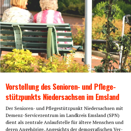
Vor­stel­lung des Senio­ren- und Pfle­ge­
stütz­punkts Nie­der­sach­sen im Emsland
Der Senio­ren- und Pfle­ge­stütz­punkt Nie­der­sach­sen mit
Demenz-Ser­vice­zen­trum im Land­kreis Ems­land (SPN)
dient als zen­tra­le Anlauf­stel­le für älte­re Men­schen und
deren Ange­hö­ri­ge. Ange­sichts der demo­gra­fi­schen Ver­