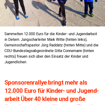
Sam­mel­ten 12.000 Euro für die Kin­der- und Jugend­ar­beit
in Detern. Jung­schar­lei­ter Maik Wit­te (hin­ten links),
Gemein­schafts­pas­tor Jörg Rad­datz (hin­ten Mit­te) und die
CDU-Bun­des­tags­ab­ge­ord­ne­te Git­ta Con­ne­mann (hin­ten
rechts) freu­en sich über den Ein­satz der Kin­der und
Jugendlichen.
Spon­so­ren­ral­lye bringt mehr als
12.000 Euro für Kin­der- und Jugend­
ar­beit Über 40 klei­ne und gro­ße