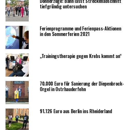
Don­ner­zü­ge: Bahn lässt Stre­cken­ab­schnitt
tief­grün­dig untersuchen
Feri­en­pro­gram­me und Feri­en­pass-Aktio­nen
in den Som­mer­fe­ri­en 2021
„Trai­nings­the­ra­pie gegen Krebs kommt an“
70.000 Euro für Sanie­rung der Diepen­b­rock-
Orgel in Ostrhauderfehn
91.126 Euro aus Ber­lin ins Rheiderland