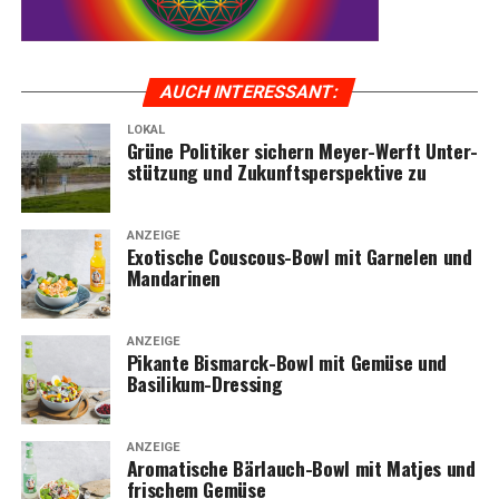
AUCH INTER­ES­SANT:
LOKAL
Grü­ne Poli­ti­ker sichern Mey­er-Werft Unter­
KOGA — Fach­händ­ler im Emsland
stüt­zung und Zukunfts­per­spek­ti­ve zu
ANZEIGE
Exo­ti­sche Cous­cous-Bowl mit Gar­ne­len und
Mandarinen
ANZEIGE
Pikan­te Bis­marck-Bowl mit Gemü­se und
Basilikum-Dressing
ANZEIGE
Aro­ma­ti­sche Bär­lauch-Bowl mit Mat­jes und
fri­schem Gemüse