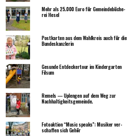
Mehr als 25.000 Euro für Gemein­de­bü­che­
rei Hesel
Post­kar­ten aus dem Wahl­kreis auch für die
Bundeskanzlerin
Gesun­de Ent­de­cker­tour im Kin­der­gar­ten
Filsum
Remels — Uple­n­gen auf dem Weg zur
Nachhaltigkeitsgemeinde.
Foto­ak­ti­on “Music speaks”: Musi­ker ver­
schaf­fen sich Gehör