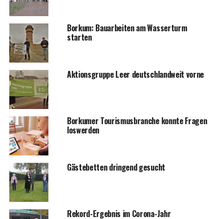
Bor­kum: Bau­ar­bei­ten am Was­ser­turm
starten
Akti­ons­grup­pe Leer deutsch­land­weit vorne
Bor­ku­mer Tou­ris­mus­bran­che konn­te Fra­gen
loswerden
Gäs­te­bet­ten drin­gend gesucht
Rekord-Ergeb­nis im Corona-Jahr