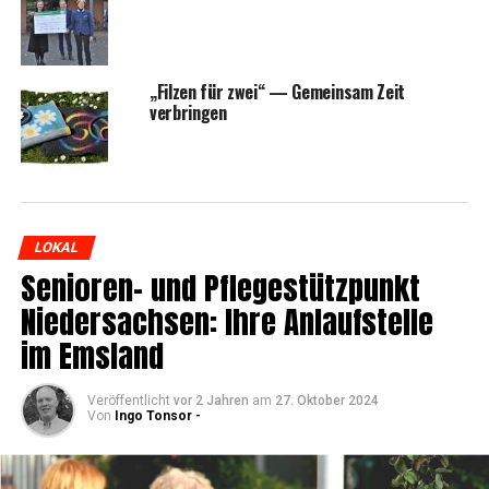
„Fil­zen für zwei“ — Gemein­sam Zeit
verbringen
LOKAL
Senio­ren- und Pfle­ge­stütz­punkt
Nie­der­sach­sen: Ihre Anlauf­stel­le
im Emsland
Veröffentlicht
vor 2 Jahren
am
27. Oktober 2024
Von
Ingo Tonsor -