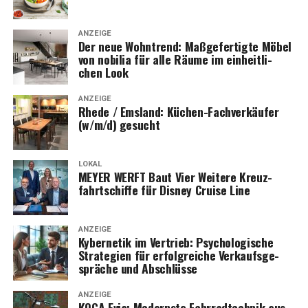
ANZEIGE
Der neue Wohn­trend: Maß­ge­fer­tig­te Möbel
von nobi­lia für alle Räu­me im ein­heit­li­
chen Look
ANZEIGE
Rhe­de / Ems­land: Küchen-Fach­ver­käu­fer
(w/m/d) gesucht
LOKAL
MEYER WERFT Baut Vier Wei­te­re Kreuz­
fahrt­schif­fe für Dis­ney Crui­se Line
ANZEIGE
Kyber­ne­tik im Ver­trieb: Psy­cho­lo­gi­sche
Stra­te­gien für erfolg­rei­che Ver­kaufs­ge­
sprä­che und Abschlüsse
ANZEIGE
KOGA Evia: Moderns­te Fahr­rad­tech­nik aus