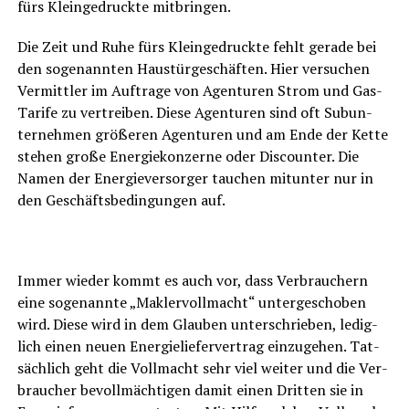
fürs Klein­gedruckte mitbringen.
Die Zeit und Ruhe fürs Klein­ge­druck­te fehlt gera­de bei
den soge­nann­ten Haus­tür­ge­schäf­ten. Hier ver­su­chen
Ver­mitt­ler im Auf­tra­ge von Agen­tu­ren Strom und Gas-
Tari­fe zu ver­trei­ben. Die­se Agen­tu­ren sind oft Sub­un­
ter­neh­men grö­ße­ren Agen­tu­ren und am Ende der Ket­te
ste­hen gro­ße Ener­gie­kon­zer­ne oder Dis­coun­ter. Die
Namen der Ener­gie­ver­sor­ger tau­chen mit­un­ter nur in
den Geschäfts­be­din­gun­gen auf.
Immer wie­der kommt es auch vor, dass Ver­brau­chern
eine soge­nann­te „Mak­ler­voll­macht“ unter­ge­scho­ben
wird. Die­se wird in dem Glau­ben unter­schrie­ben, ledig­
lich einen neu­en Ener­gie­lie­fer­ver­trag ein­zu­ge­hen. Tat­
säch­lich geht die Voll­macht sehr viel wei­ter und die Ver­
brau­cher bevoll­mäch­ti­gen damit einen Drit­ten sie in