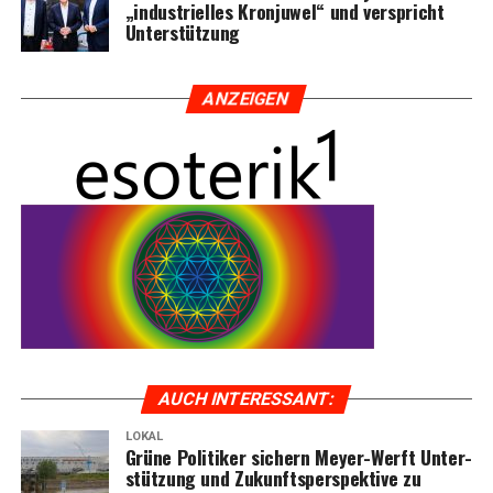
„indus­tri­el­les Kron­ju­wel“ und ver­spricht
Unterstützung
ANZEI­GEN
AUCH INTER­ES­SANT:
LOKAL
Grü­ne Poli­ti­ker sichern Mey­er-Werft Unter­
stüt­zung und Zukunfts­per­spek­ti­ve zu