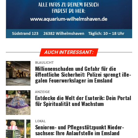
AUCH INTER­ES­SANT:
BLAULICHT
Mil­lio­nen­scha­den und Gefahr für die
öffent­li­che Sicher­heit: Poli­zei sprengt ille­
ga­len Feu­er­werks­la­ger im Emsland
ANZEIGE
Ent­de­cke die Welt der Eso­te­rik: Dein Por­tal
für Spi­ri­tua­li­tät und Wachstum
LOKAL
Senio­ren- und Pfle­ge­stütz­punkt Nie­der­
sach­sen: Ihre Anlauf­stel­le im Emsland