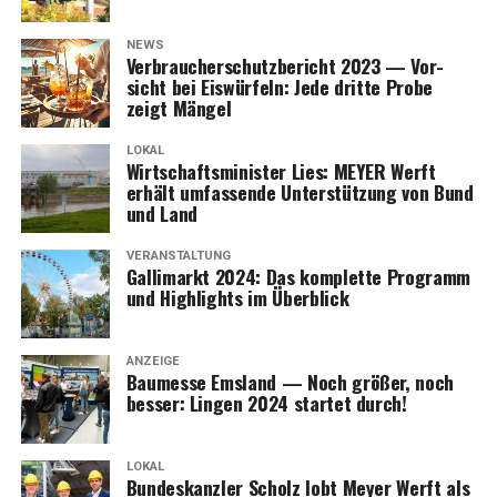
NEWS
Ver­brau­cher­schutz­be­richt 2023 — Vor­
sicht bei Eis­wür­feln: Jede drit­te Pro­be
zeigt Mängel
LOKAL
Wirt­schafts­mi­nis­ter Lies: MEYER Werft
erhält umfas­sen­de Unter­stüt­zung von Bund
und Land
VERANSTALTUNG
Gal­li­markt 2024: Das kom­plet­te Pro­gramm
und High­lights im Überblick
ANZEIGE
Bau­mes­se Ems­land — Noch grö­ßer, noch
bes­ser: Lin­gen 2024 star­tet durch!
LOKAL
Bun­des­kanz­ler Scholz lobt Mey­er Werft als