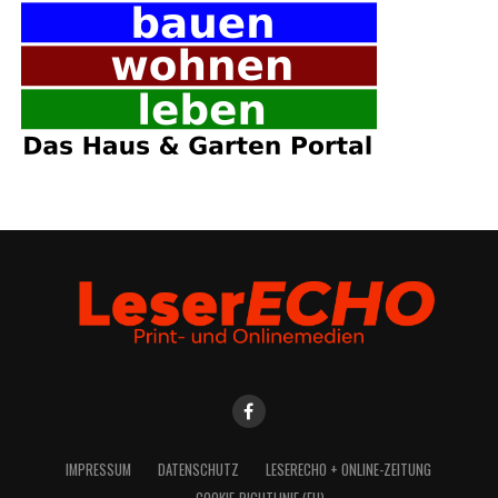
IMPRES­SUM
DATEN­SCHUTZ
LESE­R­ECHO + ONLINE-ZEITUNG