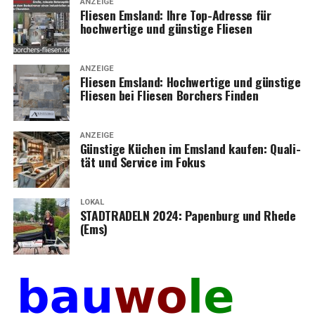
ANZEIGE
Flie­sen Ems­land: Ihre Top-Adres­se für
hoch­wer­ti­ge und güns­ti­ge Fliesen
ANZEIGE
Flie­sen Ems­land: Hoch­wer­ti­ge und güns­ti­ge
Flie­sen bei Flie­sen Bor­chers Finden
ANZEIGE
Güns­ti­ge Küchen im Ems­land kau­fen: Qua­li­
tät und Ser­vice im Fokus
LOKAL
STADTRADELN 2024: Papen­burg und Rhe­de
(Ems)