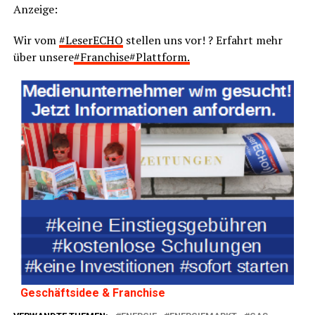
Anzei­ge:
Wir vom
#Lese­r­ECHO
stel­len uns vor! ? Erfahrt mehr
über unse­re
#Franchise#Plattform.
Geschäfts­idee & Franchise