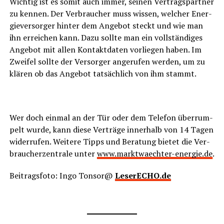
Wich­tig ist es somit auch immer, sei­nen Ver­trags­part­ner
zu ken­nen. Der Ver­brau­cher muss wis­sen, wel­cher Ener­
gie­ver­sor­ger hin­ter dem Ange­bot steckt und wie man
ihn errei­chen kann. Dazu soll­te man ein voll­stän­di­ges
Ange­bot mit allen Kon­takt­da­ten vor­lie­gen haben. Im
Zwei­fel soll­te der Ver­sor­ger ange­ru­fen wer­den, um zu
klä­ren ob das Ange­bot tat­säch­lich von ihm stammt.
Wer doch ein­mal an der Tür oder dem Tele­fon über­rum­
pelt wur­de, kann die­se Ver­trä­ge inner­halb von 14 Tagen
wider­ru­fen. Wei­te­re Tipps und Bera­tung bie­tet die Ver­
brau­cher­zen­tra­le unter
www.marktwaechter-energie.de
.
Bei­trags­fo­to: Ingo Tonsor@
LeserECHO.de