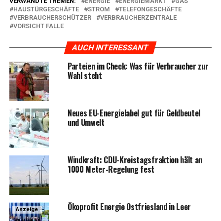
VERWANDTE THEMEN:
ENERGIE
ENERGIEMARKT
GAS
HAUSTÜRGESCHÄFTE
STROM
TELEFONGESCHÄFTE
VERBRAUCHERSCHÜTZER
VERBRAUCHERZENTRALE
VORSICHT FALLE
AUCH INTERESSANT
Par­tei­en im Check: Was für Ver­brau­cher zur
Wahl steht
Neu­es EU-Ener­gie­la­bel gut für Geld­beu­tel
und Umwelt
Wind­kraft: CDU-Kreis­tags­frak­ti­on hält an
1000 Meter-Rege­lung fest
Öko­pro­fit Ener­gie Ost­fries­land in Leer
Anzeige