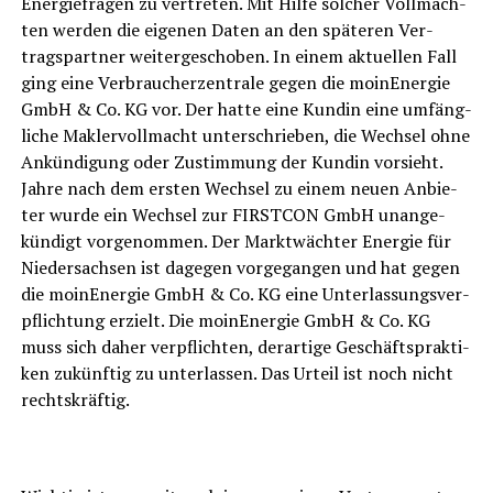
Ener­gie­fra­gen zu ver­tre­ten. Mit Hil­fe sol­cher Voll­mach­
ten wer­den die eige­nen Daten an den spä­te­ren Ver­
trags­part­ner wei­ter­ge­scho­ben. In einem aktu­el­len Fall
ging eine Ver­brau­cher­zen­tra­le gegen die moin­Ener­gie
GmbH & Co. KG vor. Der hat­te eine Kun­din eine umfäng­
li­che Mak­ler­voll­macht unter­schrie­ben, die Wech­sel ohne
Ankün­di­gung oder Zustim­mung der Kun­din vor­sieht.
Jah­re nach dem ers­ten Wech­sel zu einem neu­en Anbie­
ter wur­de ein Wech­sel zur FIRSTCON GmbH unan­ge­
kün­digt vor­ge­nom­men. Der Markt­wäch­ter Ener­gie für
Nie­der­sach­sen ist dage­gen vor­ge­gan­gen und hat gegen
die moin­Ener­gie GmbH & Co. KG eine Unter­las­sungs­ver­
pflich­tung erzielt. Die moin­Ener­gie GmbH & Co. KG
muss sich daher ver­pflich­ten, der­ar­ti­ge Geschäfts­prak­ti­
ken zukünf­tig zu unter­las­sen. Das Urteil ist noch nicht
rechtskräftig.