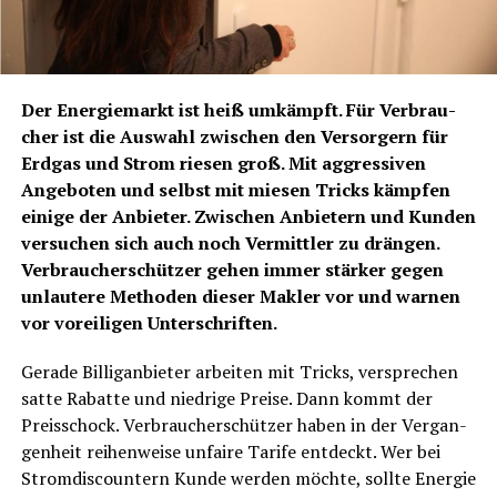
Der Ener­gie­markt ist heiß umkämpft. Für Ver­brau­
cher ist die Aus­wahl zwi­schen den Ver­sor­gern für
Erd­gas und Strom rie­sen groß. Mit aggres­si­ven
Ange­bo­ten und selbst mit mie­sen Tricks kämp­fen
eini­ge der Anbie­ter. Zwi­schen Anbie­tern und Kun­den
ver­su­chen sich auch noch Ver­mitt­ler zu drän­gen.
Ver­brau­cher­schüt­zer gehen immer stär­ker gegen
unlau­te­re Metho­den die­ser Mak­ler vor und war­nen
vor vor­ei­li­gen Unterschriften.
Gera­de Bil­lig­an­bie­ter arbei­ten mit Tricks, ver­spre­chen
sat­te Rabat­te und nied­ri­ge Prei­se. Dann kommt der
Preis­schock. Ver­brau­cher­schüt­zer haben in der Ver­gan­
gen­heit reihen­weise unfai­re Tari­fe ent­deckt. Wer bei
Strom­discountern Kun­de wer­den möch­te, soll­te Ener­gie