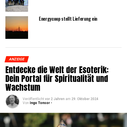
Ener­gy­coop stellt Lie­fe­rung ein
ANZEIGE
Ent­de­cke die Welt der Eso­te­rik:
Dein Por­tal für Spi­ri­tua­li­tät und
Wachstum
Veröffentlicht
vor 2 Jahren
am
29. Oktober 2024
Von
Ingo Tonsor -