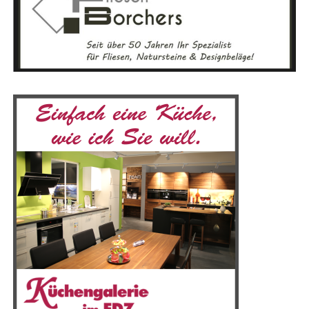
Arbeit und die Ergeb­nis­se der Über­wa­chung in Nie­der­
sach­sen. Sie zei­gen, wie viel­fäl­tig und anspruchs­voll der
Ver­brau­cher­schutz ist und beto­nen die Bedeu­tung der
lau­fen­den Kon­trol­len und wis­sen­schaft­li­chen Analysen.