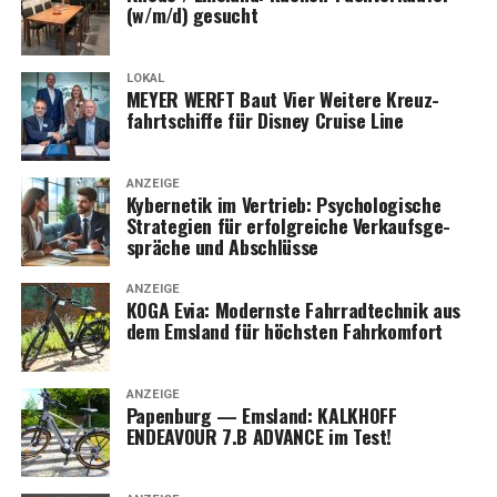
(w/m/d) gesucht
LOKAL
MEYER WERFT Baut Vier Wei­te­re Kreuz­
fahrt­schif­fe für Dis­ney Crui­se Line
ANZEIGE
Kyber­ne­tik im Ver­trieb: Psy­cho­lo­gi­sche
Stra­te­gien für erfolg­rei­che Ver­kaufs­ge­
sprä­che und Abschlüsse
ANZEIGE
KOGA Evia: Moderns­te Fahr­rad­tech­nik aus
dem Ems­land für höchs­ten Fahrkomfort
ANZEIGE
Papen­burg — Ems­land: KALKHOFF
ENDEAVOUR 7.B ADVANCE im Test!