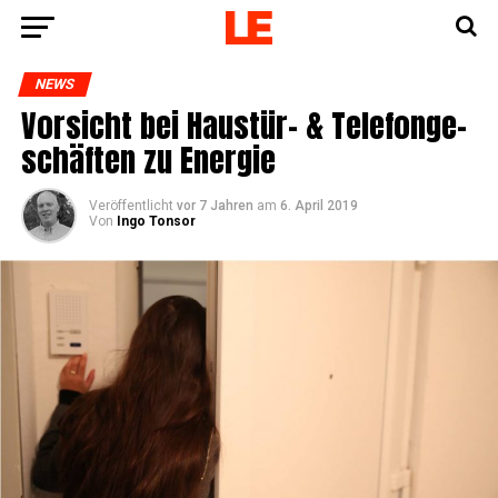
NEWS
Vor­sicht bei Haus­tür- & Tele­fon­ge­
schäf­ten zu Energie
Veröffentlicht
vor 7 Jahren
am
6. April 2019
Von
Ingo Tonsor