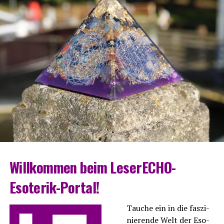
Will­kom­men beim LeserECHO-
Esoterik-Portal!
Tau­che ein in die fas­zi­
nie­ren­de Welt der Eso­