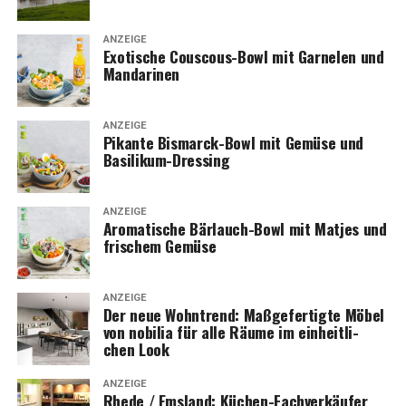
ANZEIGE
Exo­ti­sche Cous­cous-Bowl mit Gar­ne­len und
Mandarinen
ANZEIGE
Pikan­te Bis­marck-Bowl mit Gemü­se und
Basilikum-Dressing
ANZEIGE
Aro­ma­ti­sche Bär­lauch-Bowl mit Mat­jes und
fri­schem Gemüse
ANZEIGE
Der neue Wohn­trend: Maß­ge­fer­tig­te Möbel
von nobi­lia für alle Räu­me im ein­heit­li­
chen Look
ANZEIGE
Rhe­de / Ems­land: Küchen-Fach­ver­käu­fer