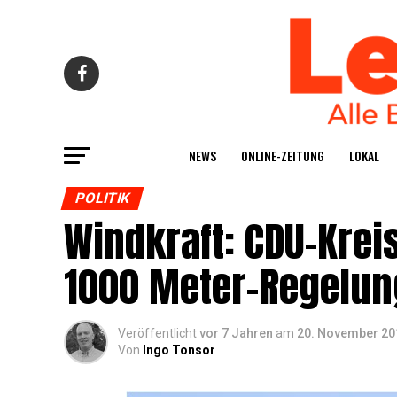
NEWS
ONLINE-ZEI­TUNG
LOKAL
POLITIK
Wind­kraft: CDU-Kreis­
1000 Meter-Rege­lun
Veröffentlicht
vor 7 Jahren
am
20. November 20
Von
Ingo Tonsor