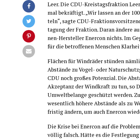
Leer. Die CDU-Kreis­tags­frak­ti­on Le
mal bekräf­tigt. „Wir las­sen an der 10
teln“, sag­te CDU-Frak­ti­ons­vor­sit­z
ta­gung der Frak­ti­on. Dar­an ände­re a
nen-Her­stel­ler Ener­con nichts. Im Ge
für die betrof­fe­nen Men­schen Klar­he
Flä­chen für Wind­rä­der stün­den näm­l
Abstän­de zu Vogel- oder Natur­schutz­g
CDU noch gro­ßes Poten­zi­al. Die Abst
Akzep­tanz der Wind­kraft zu tun, so D
Umwelt­be­lan­ge geschützt wer­den. Zur
wesent­lich höhe­re Abstän­de als zu Wo
fris­tig ändern, um auch Ener­con wie­d
Die Kri­se bei Ener­con auf die Pro­ble­
völ­lig falsch. Hät­te es die Fest­le­g