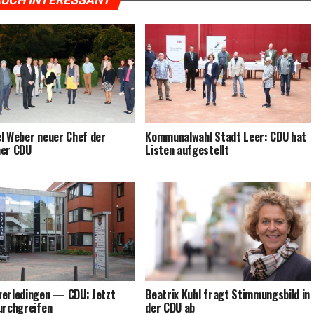
UCH INTERESSANT
el Weber neu­er Chef der
Kom­mu­nal­wahl Stadt Leer: CDU hat
ner CDU
Lis­ten aufgestellt
v­er­le­din­gen — CDU: Jetzt
Bea­trix Kuhl fragt Stim­mungs­bild in
urchgreifen
der CDU ab