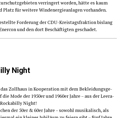
­schutz­ge­bie­ten ver­rin­gert wor­den, hät­te es kaum
Platz für wei­te­re Wind­ener­gie­an­la­gen vorhanden.
e­stell­te For­de­rung der CDU-Kreis­tags­frak­ti­on bis­lang
ner­con und den dort Beschäf­tig­ten geschadet.
l­ly Night
t das Zoll­haus in Koope­ra­ti­on mit dem Beklei­dungs­ge­
auf die Mode der 1950er und 1960er Jah­re – aus der Leera­
 Rocka­bil­ly Night!
chen der 50er & 60er Jah­re – sowohl musi­ka­lisch, als
s­mal ein klei­nes Jubi­lä­um zu fei­ern gibt – fünf Jah­re