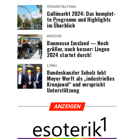
VERANSTALTUNG
Gal­li­markt 2024: Das kom­plet­
te Pro­gramm und High­lights
im Überblick
ANZEIGE
Bau­mes­se Ems­land — Noch
grö­ßer, noch bes­ser: Lin­gen
2024 star­tet durch!
LOKAL
Bun­des­kanz­ler Scholz lobt
Mey­er Werft als „indus­tri­el­les
Kron­ju­wel“ und ver­spricht
Unterstützung
ANZEI­GEN