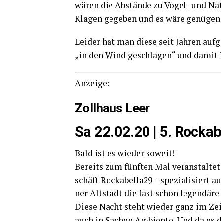
wären die Abstän­de zu Vogel- und Natur
Kla­gen gege­ben und es wäre genü­gend 
Lei­der hat man die­se seit Jah­ren auf­g
„in den Wind geschla­gen“ und damit E
Anzei­ge:
Zoll­haus Leer
Sa 22.02.20 | 5. Rocka­bi
Bald ist es wie­der soweit!
Bereits zum fünf­ten Mal ver­an­stal­te
schäft Rockabella29 – spe­zia­li­siert 
ner Alt­stadt die fast schon legen­dä­re
Die­se Nacht steht wie­der ganz im Zei­
auch in Sachen Ambi­en­te. Und da es die