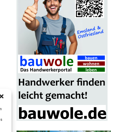
um
Ds