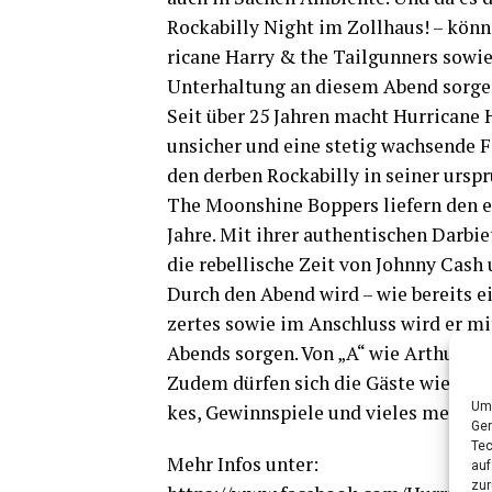
Rocka­bil­ly Night im Zoll­haus! – kön­
ri­ca­ne Har­ry & the Tail­gun­ners sowi
Unter­hal­tung an die­sem Abend sorge
Seit über 25 Jah­ren macht Hur­ri­ca­ne
unsi­cher und eine ste­tig wach­sen­de F
den der­ben Rocka­bil­ly in sei­ner urs
The Moons­hi­ne Bop­pers lie­fern den en
Jah­re. Mit ihrer authen­ti­schen Dar­b
die rebel­li­sche Zeit von John­ny Cash 
Durch den Abend wird – wie bereits ein
zer­tes sowie im Anschluss wird er mit 
Abends sor­gen. Von „A“ wie Arthur Big
Zudem dür­fen sich die Gäs­te wie­der au
Um 
kes, Gewinn­spie­le und vie­les mehr!
Ger
Tec
Mehr Infos unter:
auf
zur