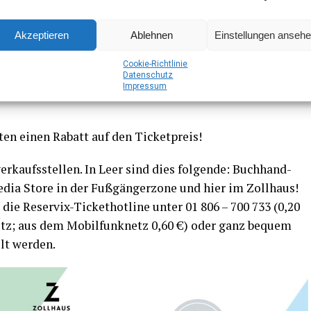
eHarryTheTailgunners
.de/
Akzeptieren
Ablehnen
Einstellungen anseh
Coo­kie-Richt­li­nie
Daten­schutz
Impres­sum
al­ten einen Rabatt auf den Ticketpreis!
er­kaufs­stel­len. In Leer sind dies fol­gen­de: Buch­hand­
Media Store in der Fuß­gän­ger­zo­ne und hier im Zoll­haus!
 die Reser­vix-Ticket­hot­line unter 01 806 – 700 733 (0,20
etz; aus dem Mobil­funk­netz 0,60 €) oder ganz bequem
llt werden.