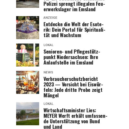
Poli­zei sprengt ille­ga­len Feu­
er­werks­la­ger im Emsland
ANZEIGE
Ent­de­cke die Welt der Eso­te­
rik: Dein Por­tal für Spi­ri­tua­li­
tät und Wachstum
LOKAL
Senio­ren- und Pfle­ge­stütz­
punkt Nie­der­sach­sen: Ihre
Anlauf­stel­le im Emsland
NEWS
Ver­brau­cher­schutz­be­richt
2023 — Vor­sicht bei Eis­wür­
feln: Jede drit­te Pro­be zeigt
Mängel
LOKAL
Wirt­schafts­mi­nis­ter Lies:
MEYER Werft erhält umfas­sen­
de Unter­stüt­zung von Bund
und Land