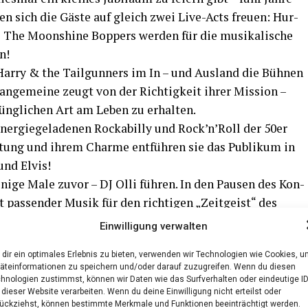
nen sich die Gäs­te auf gleich zwei Live-Acts freu­en: Hur­
e The Moons­hi­ne Bop­pers wer­den für die musi­ka­li­sche
n!
 Har­ry & the Tail­gun­ners im In – und Aus­land die Büh­nen
an­ge­mei­ne zeugt von der Rich­tig­keit ihrer Mis­si­on –
prüng­li­chen Art am Leben zu erhalten.
er­gie­ge­la­de­nen Rocka­bil­ly und Rock’n’Roll der 50er
ie­tung und ihrem Charme ent­füh­ren sie das Publi­kum in
und Elvis!
i­ge Male zuvor – DJ Olli füh­ren. In den Pau­sen des Kon­
pas­sen­der Musik für den rich­ti­gen „Zeit­geist“ des
 Boy Cru­dup bis „Z“ wie Zep Tur­ner ist alles möglich.
Einwilligung verwalten
f vie­le Extras freu­en, wie z.B. eine Foto­wand, Cup­ca­
dir ein optimales Erlebnis zu bieten, verwenden wir Technologien wie Cookies, 
äteinformationen zu speichern und/oder darauf zuzugreifen. Wenn du diesen
hnologien zustimmst, können wir Daten wie das Surfverhalten oder eindeutige I
 dieser Website verarbeiten. Wenn du deine Einwilligung nicht erteilst oder
ückziehst, können bestimmte Merkmale und Funktionen beeinträchtigt werden.