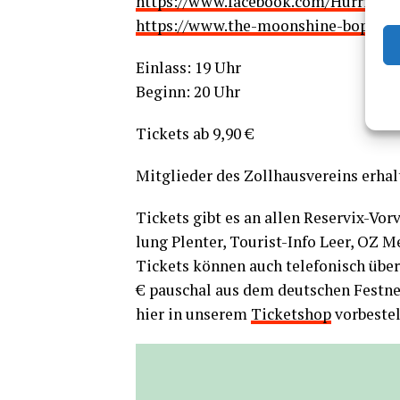
https://www.facebook.com/Hurrican
https://www.the-moonshine-boppers
Ein­lass: 19 Uhr
Beginn: 20 Uhr
Tickets ab 9,90 €
Mit­glie­der des Zoll­haus­ver­eins erh
Tickets gibt es an allen Reser­vix-Vor­v
lung Ple­n­ter, Tou­rist-Info Leer, OZ 
Tickets kön­nen auch tele­fo­nisch über
€ pau­schal aus dem deut­schen Fest­n
hier in unse­rem
Ticket­shop
vor­be­ste