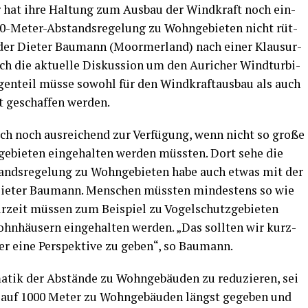
er hat ihre Hal­tung zum Aus­bau der Wind­kraft noch ein­
00-Meter-Abstands­re­ge­lung zu Wohn­ge­bie­ten nicht rüt­
en­der Die­ter Bau­mann (Moorm­er­land) nach einer Klau­sur­
uch die aktu­el­le Dis­kus­si­on um den Auricher Wind­tur­bi­
gen­teil müs­se sowohl für den Wind­kraft­aus­bau als auch
it geschaf­fen werden.
ich noch aus­rei­chend zur Ver­fü­gung, wenn nicht so gro­ße
e­bie­ten ein­ge­hal­ten wer­den müss­ten. Dort sehe die
ands­re­ge­lung zu Wohn­ge­bie­ten habe auch etwas mit der
ie­ter Bau­mann. Men­schen müss­ten min­des­tens so wie
­zeit müs­sen zum Bei­spiel zu Vogel­schutz­ge­bie­ten
hn­häu­sern ein­ge­hal­ten wer­den. „Das soll­ten wir kurz­
er eine Per­spek­ti­ve zu geben“, so Baumann.
ma­tik der Abstän­de zu Wohn­ge­bäu­den zu redu­zie­ren, sei
ung auf 1000 Meter zu Wohn­ge­bäu­den längst gege­ben und