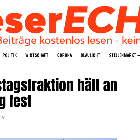
POLI­TIK
WIRT­SCHAFT
CORO­NA
BLAU­LICHT
STEL­LEN­MARKT 
tags­frak­ti­on hält an
g fest
19