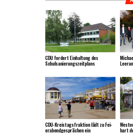
A
CDU for­dert Ein­hal­tung des
Micha­
Schulsanierungszeitplans
Leera­
CDU-Kreis­tags­frak­ti­on lädt zu Fei­
Wes­t­o
er­abend­ge­sprä­chen ein
hart d