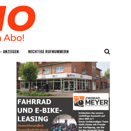
— ANZEIGEN:
WICH­TI­GE RUFNUMMERN