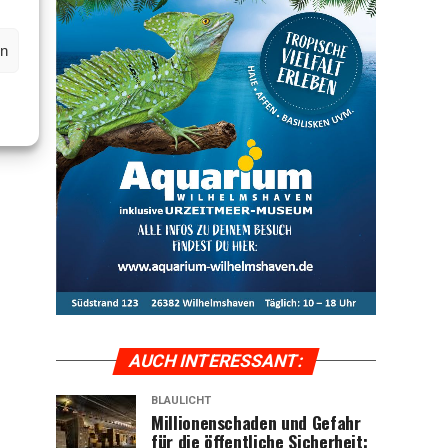
en
AUCH INTER­ES­SANT:
BLAULICHT
Mil­lio­nen­scha­den und Gefahr
für die öffent­li­che Sicher­heit: