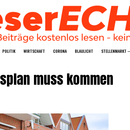
POLI­TIK
WIRT­SCHAFT
CORO­NA
BLAU­LICHT
STEL­LEN­MARKT 
ngs­plan muss kommen