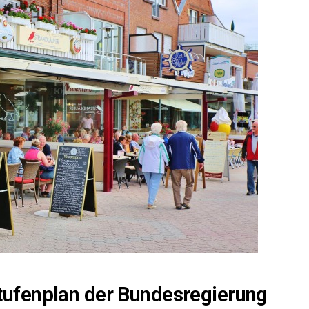
­fen­plan der Bun­des­re­gie­rung