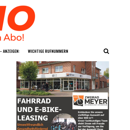
— ANZEIGEN:
WICH­TI­GE RUFNUMMERN