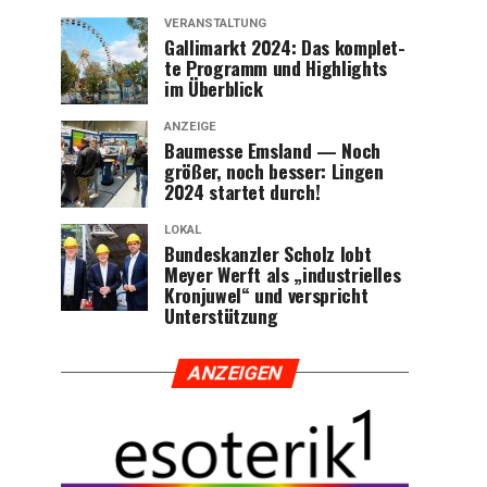
VERANSTALTUNG
Gal­li­markt 2024: Das kom­plet­
te Pro­gramm und High­lights
im Überblick
ANZEIGE
Bau­mes­se Ems­land — Noch
grö­ßer, noch bes­ser: Lin­gen
2024 star­tet durch!
LOKAL
Bun­des­kanz­ler Scholz lobt
Mey­er Werft als „indus­tri­el­les
Kron­ju­wel“ und ver­spricht
Unterstützung
ANZEI­GEN