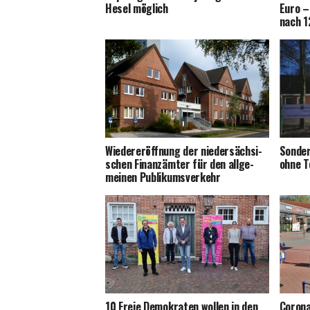
Hesel möglich
Euro –
nach 1
Wie­der­eröff­nung der nie­der­säch­si­
Son­der
schen Finanz­äm­ter für den all­ge­
ohne T
mei­nen Publikumsverkehr
10 Freie Demo­kra­ten wol­len in den
Coro­n