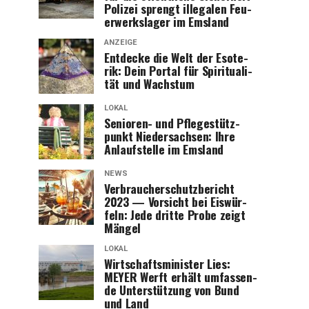
Poli­zei sprengt ille­ga­len Feu­
er­werks­la­ger im Emsland
ANZEIGE
Ent­de­cke die Welt der Eso­te­
rik: Dein Por­tal für Spi­ri­tua­li­
tät und Wachstum
LOKAL
Senio­ren- und Pfle­ge­stütz­
punkt Nie­der­sach­sen: Ihre
Anlauf­stel­le im Emsland
NEWS
Ver­brau­cher­schutz­be­richt
2023 — Vor­sicht bei Eis­wür­
feln: Jede drit­te Pro­be zeigt
Mängel
LOKAL
Wirt­schafts­mi­nis­ter Lies:
MEYER Werft erhält umfas­sen­
de Unter­stüt­zung von Bund
und Land