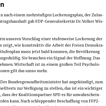
en
in nach einem mehr­stu­fi­gen Locke­rungs­plan, der Zulas­
rags­haus­halt gab FDP-Gene­ral­se­kre­tär Dr. Vol­ker Wis­
rin unse­ren Vor­schlag einer stu­fen­wei­se Locke­rung der
Das zeigt, wie kon­struk­tiv die Arbeit der Frei­en Demo­kra­
 Stu­fen­plan muss jetzt bald kom­men, die Bevöl­ke­rung
unge­dul­dig. Sie brau­chen ein Signal der Hoff­nung. Das
­neh­men. Wirt­schaft ist zu einem gro­ßen Teil Psy­cho­lo­
­tio­nen gilt das umso mehr.
 Der Bun­des­ge­sund­heits­mi­nis­ter hat ange­kün­digt, zum
nell­tests zur Ver­fü­gung zu stel­len, das ist ein wich­ti­ger
, dass der Koali­ti­ons­part­ner SPD es für unwahr­schein­
wer­den kann. Nach schlep­pen­der Beschaf­fung von FFP2-