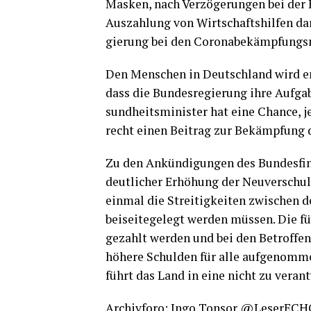
Mas­ken, nach Ver­zö­ge­run­gen bei der 
Aus­zah­lung von Wirt­schafts­hil­fen dar
gie­rung bei den Coro­nabe­kämp­fun
Den Men­schen in Deutsch­land wird en
dass die Bun­des­re­gie­rung ihre Auf­ga
sund­heits­mi­nis­ter hat eine Chan­ce, 
recht einen Bei­trag zur Bekämp­fung d
Zu den Ankün­di­gun­gen des Bun­des­fi­n
deut­li­cher Erhö­hung der Neu­ver­schul
ein­mal die Strei­tig­kei­ten zwi­schen 
bei­sei­te­ge­legt wer­den müs­sen. Die f
gezahlt wer­den und bei den Betrof­fe
höhe­re Schul­den für alle auf­ge­nom­
führt das Land in eine nicht zu ver­ant
Archiv­fo­ro: Ingo Ton­sor @LeserE