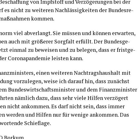
Beschaf­fung von Impf­stoff und Ver­zö­ge­run­gen bei der
f es nicht zu wei­te­ren Nach­läs­sig­kei­ten der Bun­des­re­
gs­maß­nah­men kommen.
orm viel abver­langt. Sie müs­sen und kön­nen erwar­ten,
­ben auch mit grö­ße­rer Sorg­falt erfüllt. Der Bun­des­ge­
jetzt ein­mal zu bewei­sen und zu bele­gen, dass er frist­ge­
er Coro­na­pan­de­mie leis­ten kann.
anz­mi­nis­ters, einen wei­te­ren Nach­trags­haus­halt mit
­dung vor­zu­le­gen, wei­se ich dar­auf hin, dass zunächst
dem Bun­des­wirt­schafts­mi­nis­ter und dem Finanz­mi­nis­ter
ühr­ten näm­lich dazu, dass sehr vie­le Hil­fen ver­zö­gert
­nen nicht ankom­men. Es darf nicht sein, dass immer
men wer­den und Hil­fen nur für weni­ge ankom­men. Das
­wor­ten­de Schieflage.
CHO Borkum