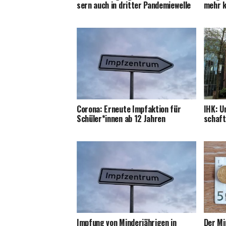
sern auch in drit­ter Pandemiewelle
mehr k
Coro­na: Erneu­te Impf­ak­ti­on für
IHK: U
Schüler*innen ab 12 Jahren
schaft
Imp­fung von Min­der­jäh­ri­gen in
Der Mi