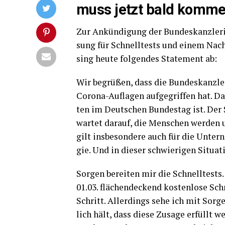
muss jetzt bald komm
Zur Ankün­di­gung der Bun­des­kanz­le­r
sung für Schnell­tests und einem Nach­t
sing heu­te fol­gen­des State­ment ab:
Wir begrü­ßen, dass die Bun­des­kanz­le­
Coro­na-Auf­la­gen auf­ge­grif­fen hat. 
ten im Deut­schen Bun­des­tag ist. Der
war­tet dar­auf, die Men­schen wer­den 
gilt ins­be­son­de­re auch für die Unter
gie. Und in die­ser schwie­ri­gen Situa
Sor­gen berei­ten mir die Schnell­tests.
01.03. flä­chen­de­ckend kos­ten­lo­se Sch
Schritt. Aller­dings sehe ich mit Sor­ge
lich hält, dass die­se Zusa­ge erfüllt 