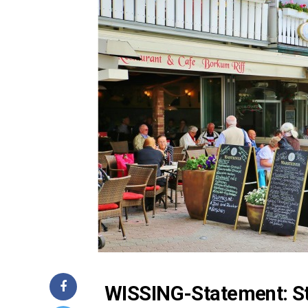
WIS­SING-State­ment: Stu