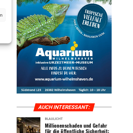
en
AUCH INTER­ES­SANT:
BLAULICHT
Mil­lio­nen­scha­den und Gefahr
für die öffent­li­che Sicher­heit: