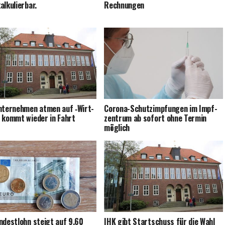
alkulierbar.
Rechnungen
nter­neh­men atmen auf ‑Wirt­
Coro­na-Schutz­imp­fun­gen im Impf­
 kommt wie­der in Fahrt
zen­trum ab sofort ohne Ter­min
möglich
n­dest­lohn steigt auf 9,60
IHK gibt Start­schuss für die Wahl