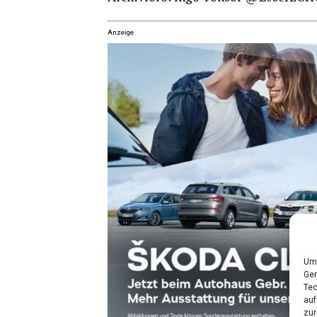
Anzeige
Um 
Ger
Tec
auf
zur