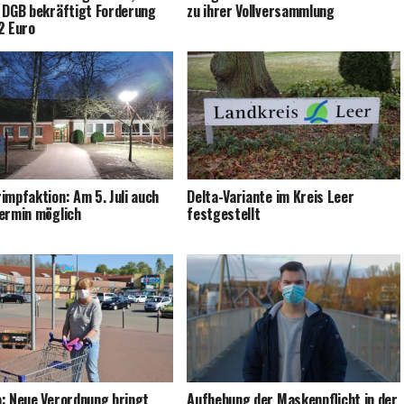
 DGB bekräf­tigt For­de­rung
zu ihrer Vollversammlung
2 Euro
­impf­ak­ti­on: Am 5. Juli auch
Del­ta-Vari­an­te im Kreis Leer
er­min möglich
festgestellt
a: Neue Ver­ord­nung bringt
Auf­he­bung der Mas­ken­pflicht in der