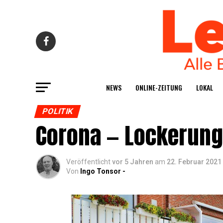
NEWS
ONLINE-ZEI­TUNG
LOKAL
POLITIK
Coro­na — Locke­ru
Veröffentlicht
vor 5 Jahren
am
22. Februar 2021
Von
Ingo Tonsor -