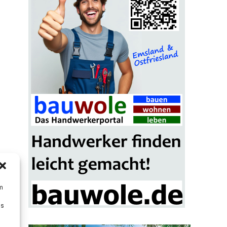
um
Ds