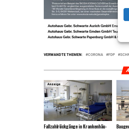
VERWANDTE THEMEN:
CORONA
FDP
SCH
A
Anzeige
Fall­zahl­rück­gän­ge in Kran­ken­häu­
Bau­ge­