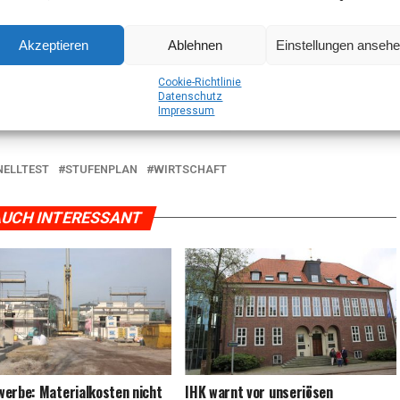
Akzeptieren
Ablehnen
Einstellungen anseh
Coo­kie-Richt­li­nie
Daten­schutz
Impres­sum
NELLTEST
STUFENPLAN
WIRTSCHAFT
UCH INTERESSANT
wer­be: Mate­ri­al­kos­ten nicht
IHK warnt vor unse­riö­sen