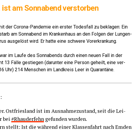
t ist am Sonn­abend verstorben
 der Coro­na-Pan­de­mie ein ers­ter Todes­fall zu bekla­gen: Ein
r­starb am Sonn­abend im Kran­ken­haus an den Fol­gen der Lun­gen­
­rus aus­ge­löst wird. Er hat­te eine schwe­re Vorerkrankung.
r war im Lau­fe des Sonn­abends durch einen neu­en Fall in der
mt 13 Fäl­le gestie­gen (dar­un­ter eine Per­son geheilt, eine ver­
d 16 Uhr) 214 Men­schen im Land­kreis Leer in Quarantäne.
:
 Ost­fries­land ist im Aus­nah­me­zu­stand, seit die Lei­
r bei
#
Rhau­der­fehn
gefun­den wurden.
ern stellt: Ist die wäh­rend einer Klas­sen­fahrt nach Emden