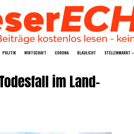
POLI­TIK
WIRT­SCHAFT
CORO­NA
BLAU­LICHT
STEL­LEN­MARKT 
r Todes­fall im Land­