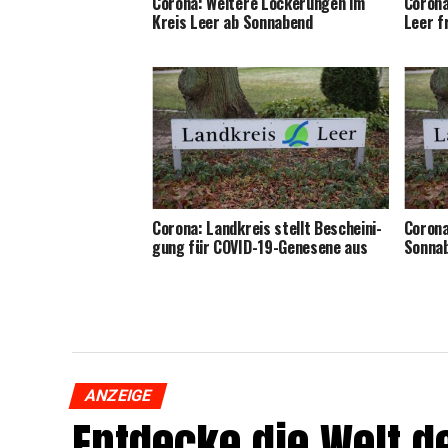
Coro­na: Wei­te­re Locke­run­gen im
Coro­na
Kreis Leer ab Sonnabend
Leer f
Coro­na: Land­kreis stellt Beschei­ni­
Coro­n
gung für COVID-19-Gene­se­ne aus
Sonn­a
ANZEIGE
Ent­de­cke die Welt de