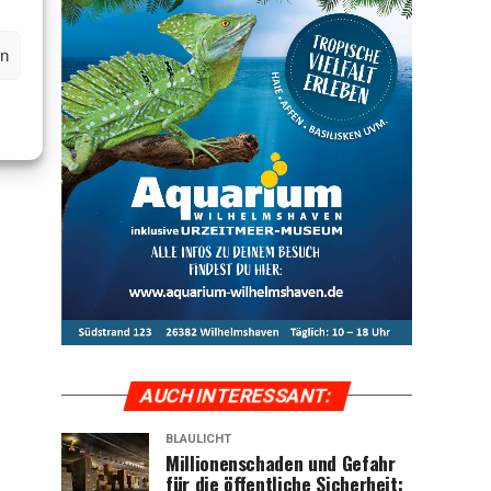
en
AUCH INTER­ES­SANT:
BLAULICHT
Mil­lio­nen­scha­den und Gefahr
für die öffent­li­che Sicher­heit: