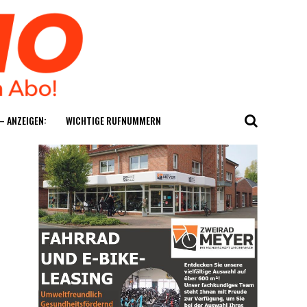
— ANZEIGEN:
WICH­TI­GE RUFNUMMERN