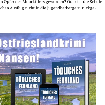
ein Opfer des Moor­kil­lers gewor­den? Oder ist die Schü­le­
­chen Aus­flug nicht in die Jugend­her­ber­ge zurück­ge­