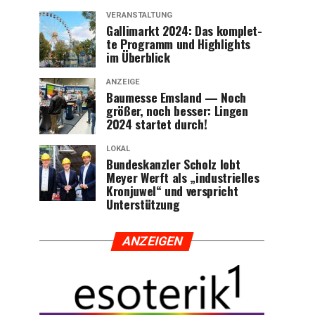
VERANSTALTUNG
Gal­li­markt 2024: Das kom­plet­
te Pro­gramm und High­lights
im Überblick
ANZEIGE
Bau­mes­se Ems­land — Noch
grö­ßer, noch bes­ser: Lin­gen
2024 star­tet durch!
LOKAL
Bun­des­kanz­ler Scholz lobt
Mey­er Werft als „indus­tri­el­les
Kron­ju­wel“ und ver­spricht
Unterstützung
ANZEI­GEN