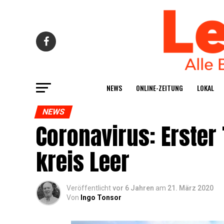
NEWS
ONLINE-ZEI­TUNG
LOKAL
NEWS
Coro­na­vi­rus: Ers­te
kreis Leer
Veröffentlicht
vor 6 Jahren
am
21. März 2020
Von
Ingo Tonsor