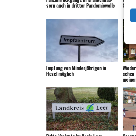
sern auch in drit­ter Pandemiewelle
Schüle
Imp­fung von Min­der­jäh­ri­gen in
Wie­der
Hesel möglich
schen F
mei­ne