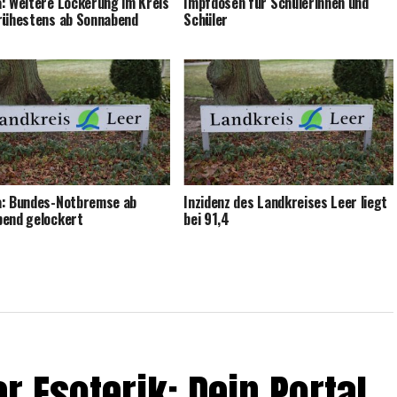
: Wei­te­re Locke­rung im Kreis
Impf­do­sen für Schü­le­rin­nen und
rü­hes­tens ab Sonnabend
Schüler
a: Bun­des-Not­brem­se ab
Inzi­denz des Land­krei­ses Leer liegt
bend gelockert
bei 91,4
r Eso­te­rik: Dein Por­tal