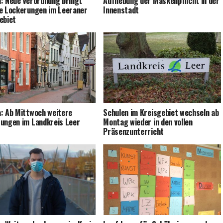
a: Neue Ver­ord­nung bringt
Auf­he­bung der Mas­ken­pflicht in der
re Locke­run­gen im Leera­ner
Innenstadt
ebiet
: Ab Mitt­woch wei­te­re
Schu­len im Kreis­ge­biet wech­seln ab
run­gen im Land­kreis Leer
Mon­tag wie­der in den vol­len
Präsenzunterricht