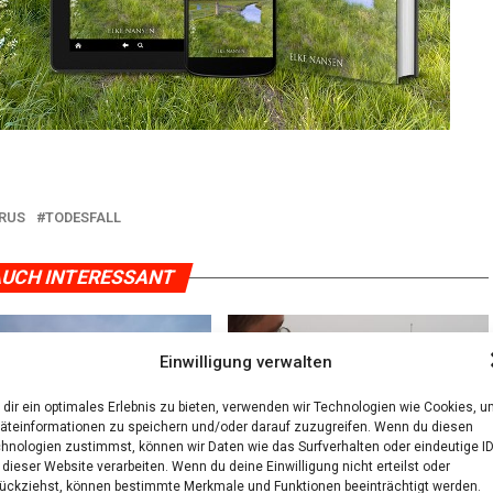
RUS
TODESFALL
UCH INTERESSANT
Einwilligung verwalten
dir ein optimales Erlebnis zu bieten, verwenden wir Technologien wie Cookies, 
äteinformationen zu speichern und/oder darauf zuzugreifen. Wenn du diesen
hnologien zustimmst, können wir Daten wie das Surfverhalten oder eindeutige I
 dieser Website verarbeiten. Wenn du deine Einwilligung nicht erteilst oder
ückziehst, können bestimmte Merkmale und Funktionen beeinträchtigt werden.
: Erneu­te Impf­ak­ti­on für
Coro­na-Schutz­imp­fun­gen im Impf­