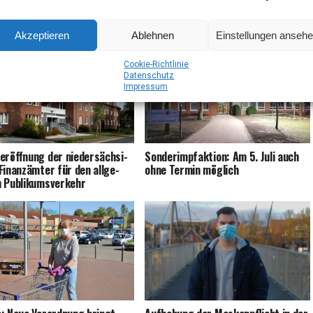
r*innen ab 12 Jahren
zen­trum ab sofort ohne Ter­min
möglich
Akzeptieren
Ablehnen
Einstellungen anseh
Coo­kie-Richt­li­nie
Daten­schutz
Impres­sum
­eröff­nung der nie­der­säch­si­
Son­der­impf­ak­ti­on: Am 5. Juli auch
inanz­äm­ter für den all­ge­
ohne Ter­min möglich
n Publikumsverkehr