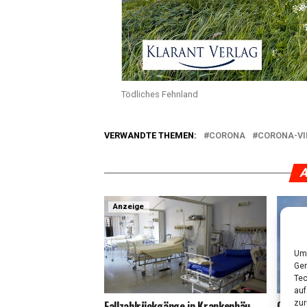
Töd­li­ches Fehnland
VERWANDTE THEMEN:
CORONA
CORONA-VI
A
Anzeige
Um 
Ger
Tec
auf
zur
Fall­zahl­rück­gän­ge in Kran­ken­häu­
Coro­na