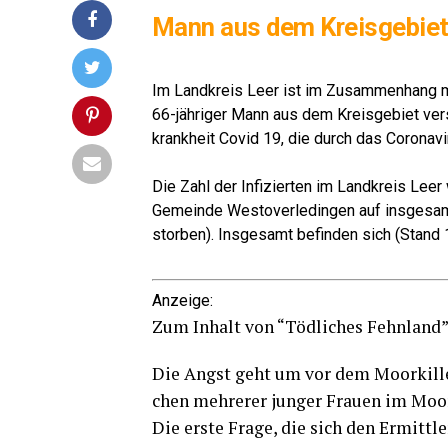
Mann aus dem Kreis­ge­bie
Lese­r­ECHO-Ver­lag
Im Land­kreis Leer ist im Zusam­men­hang mit
66-jäh­ri­ger Mann aus dem Kreis­ge­biet ve
krank­heit Covid 19, die durch das Coro­na­vi
Lese­r­ECHO-Ver­lag
Die Zahl der Infi­zier­ten im Land­kreis Lee
Gemein­de Wes­t­ov­er­le­din­gen auf ins­ge­sa
stor­ben). Ins­ge­samt befin­den sich (Stan
Lese­r­ECHO-Ver­lag
Anzei­ge:
Zum Inhalt von “Töd­li­ches Fehnland”
Die Angst geht um vor dem Moor­kil­ler.
chen meh­re­rer jun­ger Frau­en im Moo
Die ers­te Fra­ge, die sich den Ermitt­l