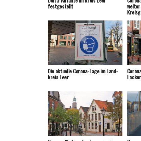
Del­ta-Vari­an­te im Kreis Leer
Coro­n
festgestellt
wei­te­
Kreisg
Die aktu­el­le Coro­na-Lage im Land­
Coro­na
kreis Leer
Locke­