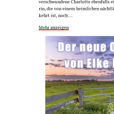
ver­schwun­de­ne Char­lot­te eben­falls 
rin, die von einem heim­li­chen nächt­li
kehrt ist, noch
…
Mehr anzei­gen