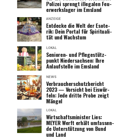
Poli­zei sprengt ille­ga­len Feu­
er­werks­la­ger im Emsland
ANZEIGE
Ent­de­cke die Welt der Eso­te­
rik: Dein Por­tal für Spi­ri­tua­li­
tät und Wachstum
LOKAL
Senio­ren- und Pfle­ge­stütz­
punkt Nie­der­sach­sen: Ihre
Anlauf­stel­le im Emsland
NEWS
Ver­brau­cher­schutz­be­richt
2023 — Vor­sicht bei Eis­wür­
feln: Jede drit­te Pro­be zeigt
Mängel
LOKAL
Wirt­schafts­mi­nis­ter Lies:
MEYER Werft erhält umfas­sen­
de Unter­stüt­zung von Bund
und Land