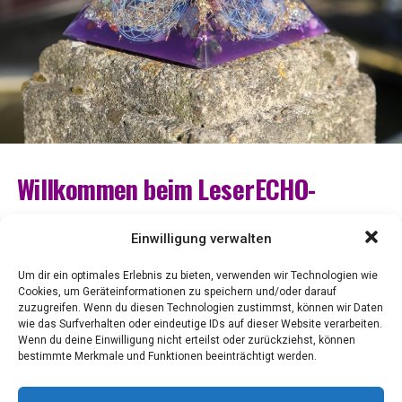
Will­kom­men beim LeserECHO-
Esoterik-Portal!
Einwilligung verwalten
Tau­che ein in die fas­zi­
Um dir ein optimales Erlebnis zu bieten, verwenden wir Technologien wie
nie­ren­de Welt der Eso­
Cookies, um Geräteinformationen zu speichern und/oder darauf
te­rik und Spi­ri­tua­li­tät
zuzugreifen. Wenn du diesen Technologien zustimmst, können wir Daten
auf unse­rem
Eso­te­rik-
wie das Surfverhalten oder eindeutige IDs auf dieser Website verarbeiten.
Wenn du deine Einwilligung nicht erteilst oder zurückziehst, können
Por­tal
! Hier fin­dest du
bestimmte Merkmale und Funktionen beeinträchtigt werden.
alles, was du über spi­ri­
tu­el­les Wachs­tum,