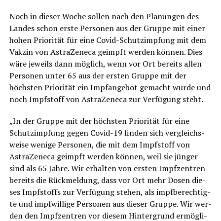
Noch in die­ser Woche sol­len nach den Pla­nun­gen des
Lan­des schon ers­te Per­so­nen aus der Grup­pe mit einer
hohen Prio­ri­tät für eine Covid-Schutz­imp­fung mit dem
Vak­zin von Astra­Ze­ne­ca geimpft wer­den kön­nen. Dies
wäre jeweils dann mög­lich, wenn vor Ort bereits allen
Per­so­nen unter 65 aus der ers­ten Grup­pe mit der
höchs­ten Prio­ri­tät ein Impf­an­ge­bot gemacht wur­de und
noch Impf­stoff von Astra­Ze­ne­ca zur Ver­fü­gung steht.
„In der Grup­pe mit der höchs­ten Prio­ri­tät für eine
Schutz­imp­fung gegen Covid-19 fin­den sich ver­gleichs­
wei­se weni­ge Per­so­nen, die mit dem Impf­stoff von
Astra­Ze­ne­ca geimpft wer­den kön­nen, weil sie jün­ger
sind als 65 Jah­re. Wir erhal­ten von ers­ten Impf­zen­tren
bereits die Rück­mel­dung, dass vor Ort mehr Dosen die­
ses Impf­stoffs zur Ver­fü­gung ste­hen, als impf­be­rech­tig­
te und impf­wil­li­ge Per­so­nen aus die­ser Grup­pe. Wir wer­
den den Impf­zen­tren vor die­sem Hin­ter­grund ermög­li­