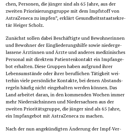
chen, Per­so­nen, die jün­ger sind als 65 Jah­re, aus der
zwei­ten Prio­ri­sie­rungs­grup­pe mit dem Impf­stoff von
Astra­Ze­ne­ca zu imp­fen”, erklärt Gesund­heits­staat­s­e­kre­
tär Hei­ger Scholz.
Zunächst sol­len dabei Beschäf­tig­te und Bewoh­ne­rin­nen
und Bewoh­ner der Ein­glie­de­rungs­hil­fe sowie nie­der­ge­
las­se­ne Ärz­tin­nen und Ärz­te und ande­res medi­zi­ni­sches
Per­so­nal mit direk­tem Pati­en­ten­kon­takt ein Impf­an­ge­
bot erhal­ten. Die­se Grup­pen haben auf­grund ihrer
Lebens­um­stän­de oder ihrer beruf­li­chen Tätig­keit wei­
ter­hin vie­le per­sön­li­che Kon­tak­te, bei denen Abstands­
re­geln häu­fig nicht ein­ge­hal­ten wer­den kön­nen. Das
Land arbei­tet dar­an, in den kom­men­den Wochen immer
mehr Nie­der­säch­sin­nen und Nie­der­sach­sen aus der
zwei­ten Prio­ri­täts­grup­pe, die jün­ger sind als 65 Jah­re,
ein Impf­an­ge­bot mit Astra­Ze­ne­ca zu machen.
Nach der nun ange­kün­dig­ten Ände­rung der Impf-Ver­