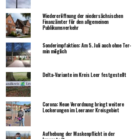
Wie­der­eröff­nung der nie­der­säch­si­schen
Finanz­äm­ter für den all­ge­mei­nen
Publikumsverkehr
Son­der­impf­ak­ti­on: Am 5. Juli auch ohne Ter­
min möglich
Del­ta-Vari­an­te im Kreis Leer festgestellt
Coro­na: Neue Ver­ord­nung bringt wei­te­re
Locke­run­gen im Leera­ner Kreisgebiet
Auf­he­bung der Mas­ken­pflicht in der