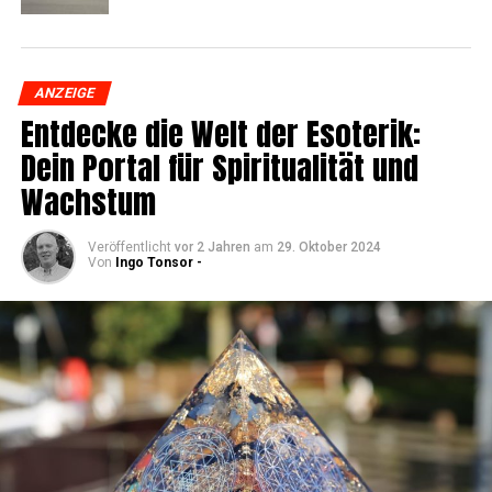
ANZEIGE
Ent­de­cke die Welt der Eso­te­rik:
Dein Por­tal für Spi­ri­tua­li­tät und
Wachstum
Veröffentlicht
vor 2 Jahren
am
29. Oktober 2024
Von
Ingo Tonsor -