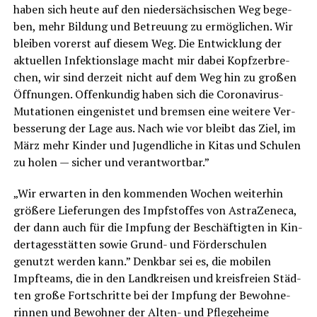
haben sich heu­te auf den nie­der­säch­si­schen Weg bege­
ben, mehr Bil­dung und Betreu­ung zu ermög­li­chen. Wir
blei­ben vor­erst auf die­sem Weg. Die Ent­wick­lung der
aktu­el­len Infek­ti­ons­la­ge macht mir dabei Kopf­zer­bre­
chen, wir sind der­zeit nicht auf dem Weg hin zu gro­ßen
Öff­nun­gen. Offen­kun­dig haben sich die Coro­na­vi­rus-
Muta­tio­nen ein­ge­nis­tet und brem­sen eine wei­te­re Ver­
bes­se­rung der Lage aus. Nach wie vor bleibt das Ziel, im
März mehr Kin­der und Jugend­li­che in Kitas und Schu­len
zu holen — sicher und verantwortbar.”
„Wir erwar­ten in den kom­men­den Wochen wei­ter­hin
grö­ße­re Lie­fe­run­gen des Impf­stof­fes von Astra­Ze­ne­ca,
der dann auch für die Imp­fung der Beschäf­tig­ten in Kin­
der­ta­ges­stät­ten sowie Grund- und För­der­schu­len
genutzt wer­den kann.” Denk­bar sei es, die mobi­len
Impf­teams, die in den Land­krei­sen und kreis­frei­en Städ­
ten gro­ße Fort­schrit­te bei der Imp­fung der Bewoh­ne­
rin­nen und Bewoh­ner der Alten- und Pfle­ge­hei­me