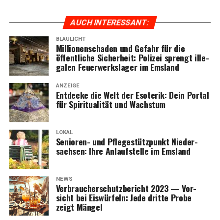
AUCH INTER­ES­SANT:
BLAULICHT
Mil­lio­nen­scha­den und Gefahr für die
öffent­li­che Sicher­heit: Poli­zei sprengt ille­
ga­len Feu­er­werks­la­ger im Emsland
ANZEIGE
Ent­de­cke die Welt der Eso­te­rik: Dein Por­tal
für Spi­ri­tua­li­tät und Wachstum
LOKAL
Senio­ren- und Pfle­ge­stütz­punkt Nie­der­
sach­sen: Ihre Anlauf­stel­le im Emsland
NEWS
Ver­brau­cher­schutz­be­richt 2023 — Vor­
sicht bei Eis­wür­feln: Jede drit­te Pro­be
zeigt Mängel