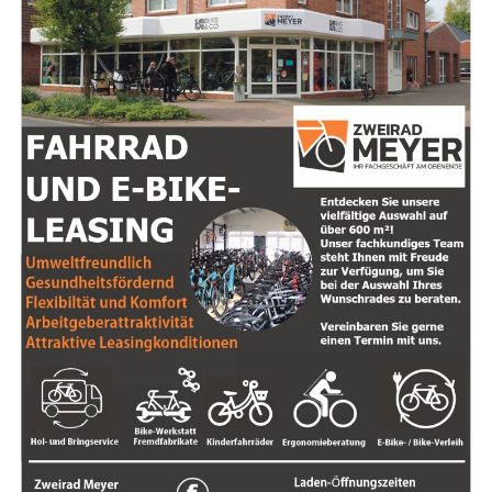
Im aktu­el­len Ver­brau­cher­schutz­be­richt 2023 erfah­ren
schie­de­ne spi­ri­tu­el­le Leh­ren, von Scha­ma­nis­mus
wir, dass 47 Pro­ben von Eis­wür­feln und Crus­hed Ice aus
bis zur Kab­ba­la. Ent­de­cke, wie unter­schied­li­che
Gas­tro­no­mie­be­trie­ben unter­sucht wur­den. Das Ergeb­
Kul­tu­ren Spi­ri­tua­li­tät inter­pre­tie­ren und wel­che
nis: In 16 die­ser Pro­ben wur­den auf­fäl­lig hohe Gehal­te
Prak­ti­ken dir neue Per­spek­ti­ven bie­ten können.
an Mikro­or­ga­nis­men fest­ge­stellt, und 6 Pro­ben wie­sen
zusätz­lich sen­so­ri­sche Auf­fäl­lig­kei­ten auf, dar­un­ter
Selbst­ent­wick­lung
: Lass dich von Tipps zur För­
gefähr­li­che coli­for­me Kei­me und Ente­ro­kok­ken. Die­se
de­rung von per­sön­li­chem Wachs­tum und Selbst­
hohen Wer­te deu­ten auf poten­zi­el­le Schwach­stel­len in
be­wusst­sein inspi­rie­ren. Ler­ne, wie du nega­ti­ve
der Rei­ni­gung und Hygie­ne­pra­xis der Eis­wür­fel­ma­schi­
Glau­bens­sät­ze trans­for­mie­ren und dei­ne Zie­le
nen hin.
mit mehr Klar­heit und Zuver­sicht ver­fol­gen
kannst.
Der Rat des LAVES
Natur­heil­kun­de
: Erkun­de die Ver­bin­dun­gen zwi­
„Erhöh­te Gehal­te an Mikro­or­ga­nis­men in Eis­wür­feln
schen Spi­ri­tua­li­tät und Gesund­heit, ein­schließ­
kön­nen auf unzu­rei­chen­de Rei­ni­gung der Maschi­nen
lich Heil­kräu­tern und alter­na­ti­ven Heil­me­tho­den.
und man­geln­de Hygie­ne hin­wei­sen“, erläu­tert Prof. Dr.
Fin­de her­aus, wie natür­li­che Heil­mit­tel dein
Eber­hard Haun­horst, Prä­si­dent des LAVES. Die Ergeb­nis­
Wohl­be­fin­den unter­stüt­zen können.
se machen deut­lich, dass Ver­brau­cher nicht nur auf die
Qua­li­tät der Lebens­mit­tel, son­dern auch auf die Hygie­ne