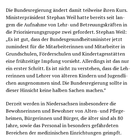
Die Bun­des­re­gie­rung ändert damit teil­wei­se ihren Kurs.
Minis­ter­prä­si­dent Ste­phan Weil hat­te bereits seit lan­
gem die Auf­nah­me von Lehr- und Betreu­ungs­kräf­ten in
die Prio­ri­sie­rungs­grup­pe zwei gefor­dert. Ste­phan Weil:
„Es ist gut, dass der Bun­des­ge­sund­heits­mi­nis­ter jetzt
zumin­dest für die Mit­ar­bei­te­rin­nen und Mit­ar­bei­ter in
Grund­schu­len, För­der­schu­len und Kin­der­ta­ges­stät­ten
eine früh­zei­ti­ge Imp­fung vor­sieht. Aller­dings ist das nur
ein ers­ter Schritt. Es ist nicht zu ver­ste­hen, dass die Leh­
re­rin­nen und Leh­rer von älte­ren Kin­dern und Jugend­li­
chen aus­ge­nom­men sind. Die Bun­des­re­gie­rung soll­te in
die­ser Hin­sicht kei­ne hal­ben Sachen machen.”
Der­zeit wer­den in Nie­der­sach­sen ins­be­son­de­re die
Bewoh­ne­rin­nen und Bewoh­ner von Alten- und Pfle­ge­
hei­men, Bür­ge­rin­nen und Bür­ger, die älter sind als 80
Jah­re, sowie das Per­so­nal in beson­ders gefähr­de­ten
Berei­chen der medi­zi­ni­schen Ein­rich­tun­gen geimpft.