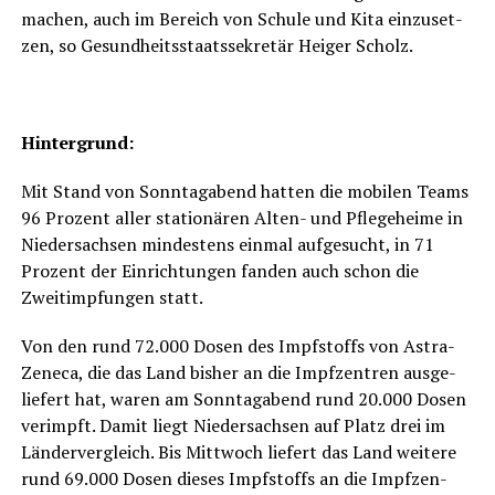
machen, auch im Bereich von Schu­le und Kita ein­zu­set­
zen, so Gesund­heits­staats­se­kre­tär Hei­ger Scholz.
Hin­ter­grund:
Mit Stand von Sonn­tag­abend hat­ten die mobi­len Teams
96 Pro­zent aller sta­tio­nä­ren Alten- und Pfle­ge­hei­me in
Nie­der­sach­sen min­des­tens ein­mal auf­ge­sucht, in 71
Pro­zent der Ein­rich­tun­gen fan­den auch schon die
Zweit­imp­fun­gen statt.
Von den rund 72.000 Dosen des Impf­stoffs von Astra­
Ze­ne­ca, die das Land bis­her an die Impf­zen­tren aus­ge­
lie­fert hat, waren am Sonn­tag­abend rund 20.000 Dosen
ver­impft. Damit liegt Nie­der­sach­sen auf Platz drei im
Län­der­ver­gleich. Bis Mitt­woch lie­fert das Land wei­te­re
rund 69.000 Dosen die­ses Impf­stoffs an die Impf­zen­