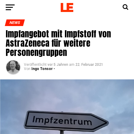
NEWS
Impf­an­ge­bot mit Impf­stoff von
Astra­Ze­ne­ca für wei­te­re
Personengruppen
Veröffentlicht
vor 5 Jahren
am
22. Februar 2021
Von
Ingo Tonsor -