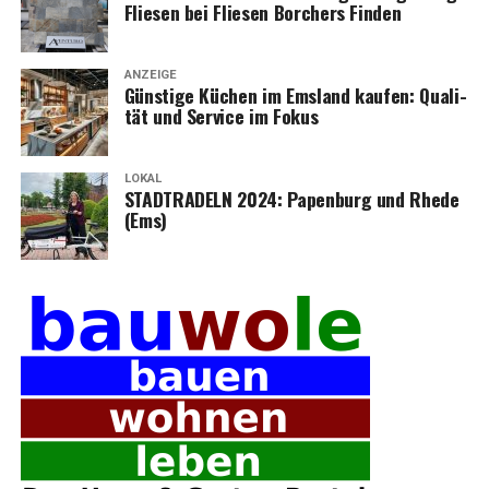
Flie­sen bei Flie­sen Bor­chers Finden
ANZEIGE
Güns­ti­ge Küchen im Ems­land kau­fen: Qua­li­
tät und Ser­vice im Fokus
LOKAL
STADTRADELN 2024: Papen­burg und Rhe­de
(Ems)