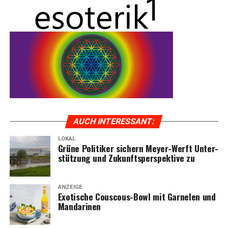
AUCH INTER­ES­SANT:
LOKAL
Grü­ne Poli­ti­ker sichern Mey­er-Werft Unter­
stüt­zung und Zukunfts­per­spek­ti­ve zu
ANZEIGE
Exo­ti­sche Cous­cous-Bowl mit Gar­ne­len und
Mandarinen