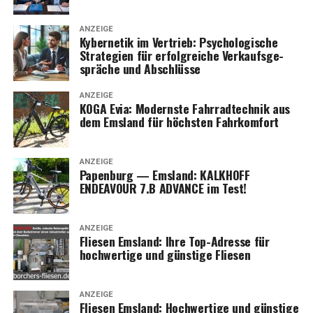
ANZEIGE
Kyber­ne­tik im Ver­trieb: Psy­cho­lo­gi­sche
Stra­te­gien für erfolg­rei­che Ver­kaufs­ge­
sprä­che und Abschlüsse
ANZEIGE
KOGA Evia: Moderns­te Fahr­rad­tech­nik aus
dem Ems­land für höchs­ten Fahrkomfort
ANZEIGE
Papen­burg — Ems­land: KALKHOFF
ENDEAVOUR 7.B ADVANCE im Test!
ANZEIGE
Flie­sen Ems­land: Ihre Top-Adres­se für
hoch­wer­ti­ge und güns­ti­ge Fliesen
ANZEIGE
Flie­sen Ems­land: Hoch­wer­ti­ge und güns­ti­ge