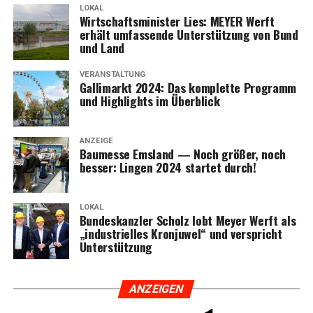
LOKAL
Wirt­schafts­mi­nis­ter Lies: MEYER Werft
erhält umfas­sen­de Unter­stüt­zung von Bund
und Land
VERANSTALTUNG
Gal­li­markt 2024: Das kom­plet­te Pro­gramm
und High­lights im Überblick
ANZEIGE
Bau­mes­se Ems­land — Noch grö­ßer, noch
bes­ser: Lin­gen 2024 star­tet durch!
LOKAL
Bun­des­kanz­ler Scholz lobt Mey­er Werft als
„indus­tri­el­les Kron­ju­wel“ und ver­spricht
Unterstützung
ANZEI­GEN