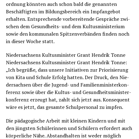
ord­nung könn­ten auch schon bald die genann­ten
Beschäf­tig­ten im Bil­dungs­be­reich ein Impf­an­ge­bot
erhal­ten. Ent­spre­chen­de vor­be­rei­ten­de Gesprä­che zwi­
schen dem Gesund­heits- und dem Kul­tus­mi­nis­te­ri­um
sowie den kom­mu­na­len Spit­zen­ver­bän­den fin­den noch
in die­ser Woche statt.
Nie­der­sach­sens Kul­tus­mi­nis­ter Grant Hen­drik Ton­ne
Nie­der­sach­sens Kul­tus­mi­nis­ter Grant Hen­drik Ton­ne:
„Ich begrü­ße, dass unse­re Initia­ti­ven zur Prio­ri­sie­rung
von Kita und Schu­le Erfolg hat­ten. Der Druck, den Nie­
der­sach­sen über die Jugend- und Fami­li­en­mi­nis­ter­kon­
fe­renz sowie über die Kul­tus- und Gesund­heits­mi­nis­ter­
kon­fe­renz erzeugt hat, zahlt sich jetzt aus. Kon­se­quent
wäre es jetzt, das gesam­te Schul­per­so­nal zu impfen.
Die päd­ago­gi­sche Arbeit mit klei­nen Kin­dern und mit
den jüngs­ten Schü­le­rin­nen und Schü­lern erfor­dert auch
kör­per­li­che Nähe. Abstand­hal­ten ist weder mög­lich