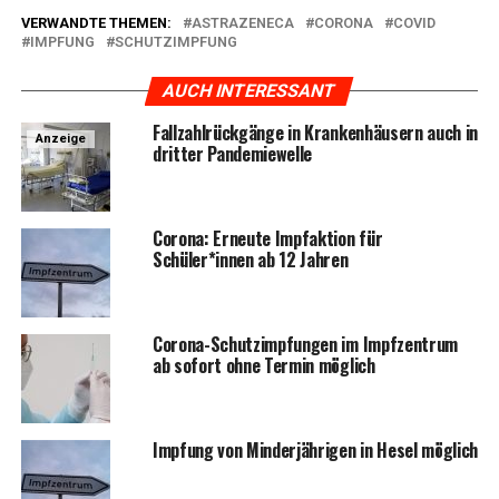
VERWANDTE THEMEN:
ASTRAZENECA
CORONA
COVID
IMPFUNG
SCHUTZIMPFUNG
AUCH INTERESSANT
Fall­zahl­rück­gän­ge in Kran­ken­häu­sern auch in
Anzeige
drit­ter Pandemiewelle
Coro­na: Erneu­te Impf­ak­ti­on für
Schüler*innen ab 12 Jahren
Coro­na-Schutz­imp­fun­gen im Impf­zen­trum
ab sofort ohne Ter­min möglich
Imp­fung von Min­der­jäh­ri­gen in Hesel möglich