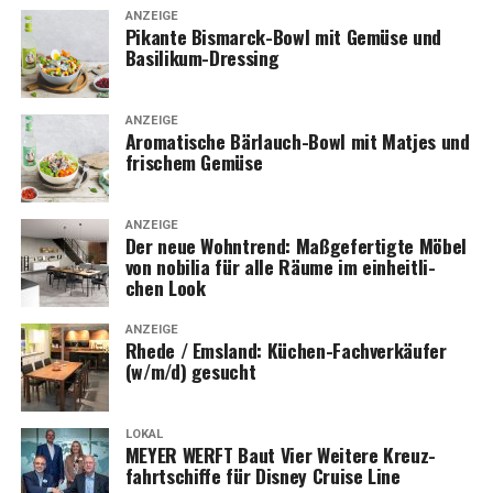
ANZEIGE
Pikan­te Bis­marck-Bowl mit Gemü­se und
Basilikum-Dressing
ANZEIGE
Aro­ma­ti­sche Bär­lauch-Bowl mit Mat­jes und
fri­schem Gemüse
ANZEIGE
Der neue Wohn­trend: Maß­ge­fer­tig­te Möbel
von nobi­lia für alle Räu­me im ein­heit­li­
chen Look
ANZEIGE
Rhe­de / Ems­land: Küchen-Fach­ver­käu­fer
(w/m/d) gesucht
LOKAL
MEYER WERFT Baut Vier Wei­te­re Kreuz­
fahrt­schif­fe für Dis­ney Crui­se Line