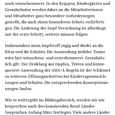
noch wün­schens­wert. In den Krip­pen, Kin­der­gär­ten und
Grund­schu­len wer­den daher an die Mit­ar­bei­te­rin­nen
und Mit­ar­bei­ter ganz beson­de­re Anfor­de­run­gen
gestellt, die auch einen beson­de­ren Schutz recht­fer­ti­
gen. Die Ände­rung der Impf-Ver­ord­nung ist aller­dings
nur der ers­te Schritt, wei­te­re müs­sen folgen.
Ins­be­son­de­re muss Impf­stoff zügig und direkt an die
Kitas und die Schu­len. Die Aus­sendung mobi­ler Teams
wäre hier wün­schens- und erstre­bens­wert. Grund­sätz­
lich gilt: Der Drei­klang aus Imp­fen, Tes­ten und kon­se­
quen­ter Anwen­dung der AHA+L‑Regeln ist der Schlüs­sel
zu wei­te­ren Öff­nungs­schrit­ten bei Kin­der­ta­ges­ein­rich­
tun­gen und Schu­len. Die ent­spre­chen­den Kon­zep­tio­nie­
run­gen laufen.
Wie es wei­ter­geht im Bil­dungs­be­reich, wer­den wir wie
bespro­chen nach den kom­men­den Bund-Län­der-
Gesprä­chen Anfang März fest­le­gen. Vie­le ande­re Län­der