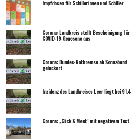
Impf­do­sen für Schü­le­rin­nen und Schüler
Coro­na: Land­kreis stellt Beschei­ni­gung für
COVID-19-Gene­se­ne aus
Coro­na: Bun­des-Not­brem­se ab Sonn­abend
gelockert
Inzi­denz des Land­krei­ses Leer liegt bei 91,4
Coro­na: „Click & Meet“ mit nega­ti­vem Test