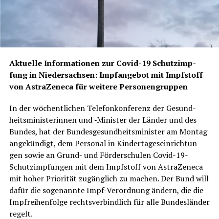
Aktu­el­le Infor­ma­tio­nen zur Covid-19 Schutz­imp­
fung in Nie­der­sach­sen: Impf­an­ge­bot mit Impf­stoff
von Astra­Ze­ne­ca für wei­te­re Personengruppen
In der wöchent­li­chen Tele­fon­kon­fe­renz der Gesund­
heits­mi­nis­te­rin­nen und ‑Minis­ter der Län­der und des
Bun­des, hat der Bun­des­ge­sund­heits­mi­nis­ter am Mon­tag
ange­kün­digt, dem Per­so­nal in Kin­der­ta­ges­ein­rich­tun­
gen sowie an Grund- und För­der­schu­len Covid-19-
Schutz­imp­fun­gen mit dem Impf­stoff von Astra­Ze­ne­ca
mit hoher Prio­ri­tät zugäng­lich zu machen. Der Bund will
dafür die soge­nann­te Impf-Ver­ord­nung ändern, die die
Impf­rei­hen­fol­ge rechts­ver­bind­lich für alle Bun­des­län­der
regelt.