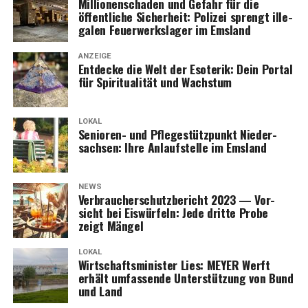
Mil­lio­nen­scha­den und Gefahr für die
öffent­li­che Sicher­heit: Poli­zei sprengt ille­
Wochen­en­de vol­ler Inno­va­tio­nen, Infor­ma­tio­nen und
ga­len Feu­er­werks­la­ger im Emsland
Inspi­ra­tio­nen für alle, die sich für das Bau­en, Reno­vie­ren
und Ener­gie­spa­ren interessieren.
ANZEIGE
Ent­de­cke die Welt der Eso­te­rik: Dein Por­tal
für Spi­ri­tua­li­tät und Wachstum
LOKAL
Senio­ren- und Pfle­ge­stütz­punkt Nie­der­
Anzeige
sach­sen: Ihre Anlauf­stel­le im Emsland
NEWS
Ver­brau­cher­schutz­be­richt 2023 — Vor­
sicht bei Eis­wür­feln: Jede drit­te Pro­be
zeigt Mängel
LOKAL
Wirt­schafts­mi­nis­ter Lies: MEYER Werft
erhält umfas­sen­de Unter­stüt­zung von Bund
und Land