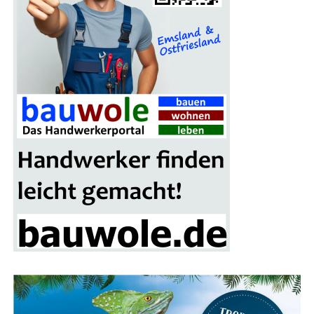
Auch Fami­li­en kom­men auf der Bau­mes­se Lin­gen auf
ihre Kos­ten. Für Kin­der gibt es an vie­len Stän­den spe­zi­
el­le Attrak­tio­nen, die den Mes­se­be­such unter­halt­sam
gestal­ten. Das Mes­se­re­stau­rant lädt zu einer Pau­se ein,
bei der sich die Besu­cher für den wei­te­ren Rund­gang
stär­ken können.
Ein wei­te­res High­light der Mes­se ist das gro­ße Gewinn­
spiel, bei dem ein schi­cker Mitsu­bi­shi Colt als Haupt­ge­
winn winkt. Alle Besu­cher erhal­ten mit ihrer Ein­tritts­
kar­te einen Teil­nah­me-Cou­pon, der in die Los­box auf
dem Mes­se­ge­län­de ein­ge­wor­fen wer­den kann. Die Ver­lo­
sung des Haupt­prei­ses erfolgt am Ende der Bau­mes­se-
Sai­son im nächs­ten Frühjahr.
Fokus auf Pho­to­vol­ta­ik und Solaranlagen
Ein beson­de­rer Schwer­punkt der Bau­mes­se Lin­gen liegt
auf alter­na­ti­ven Ener­gie­quel­len, ins­be­son­de­re Pho­to­
vol­ta­ik und Solar­an­la­gen. Über ein Dut­zend Aus­stel­ler