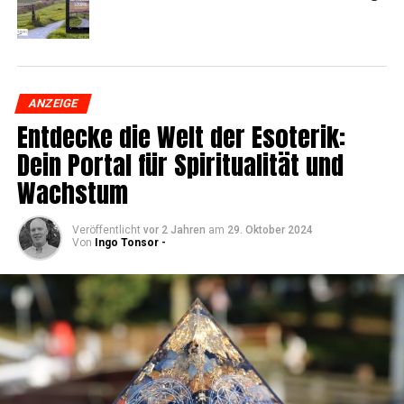
ANZEIGE
Ent­de­cke die Welt der Eso­te­rik:
Dein Por­tal für Spi­ri­tua­li­tät und
Wachstum
Veröffentlicht
vor 2 Jahren
am
29. Oktober 2024
Von
Ingo Tonsor -