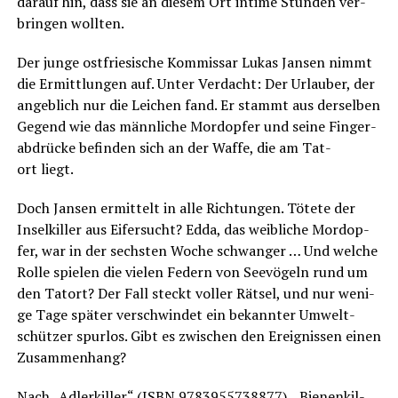
dar­auf hin, dass sie an die­sem Ort inti­me Stun­den ver­
brin­gen wollten.
Der jun­ge ost­frie­si­sche Kom­mis­sar Lukas Jan­sen nimmt
die Ermitt­lun­gen auf. Unter Ver­dacht: Der Urlau­ber, der
angeb­lich nur die Lei­chen fand. Er stammt aus der­sel­ben
Gegend wie das männ­li­che Mord­op­fer und sei­ne Fin­ger­
ab­drü­cke befin­den sich an der Waf­fe, die am Tat­
ort liegt.
Doch Jan­sen ermit­telt in alle Rich­tun­gen. Töte­te der
Insel­kil­ler aus Eifer­sucht? Edda, das weib­li­che Mord­op­
fer, war in der sechs­ten Woche schwan­ger … Und wel­che
Rol­le spie­len die vie­len Federn von See­vö­geln rund um
den Tat­ort? Der Fall steckt vol­ler Rät­sel, und nur weni­
ge Tage spä­ter ver­schwin­det ein bekann­ter Umwelt­
schüt­zer spur­los. Gibt es zwi­schen den Ereig­nis­sen einen
Zusammenhang?
Nach „Adler­kil­ler“ (ISBN 9783955738877), „Bie­nen­kil­