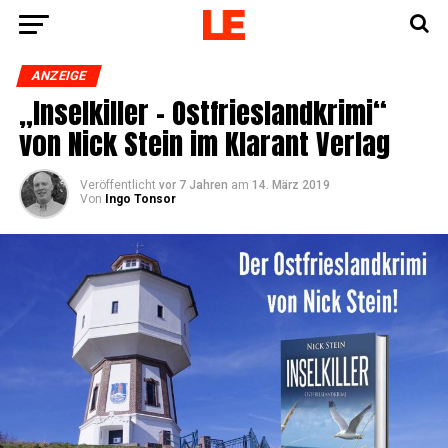
ANZEIGE
„Insel­kil­ler – Ost­fries­land­kri­mi“
von Nick Stein im Klar­ant Verlag
Veröffentlicht
vor 7 Jahren
am
14. März 2019
Von
Ingo Tonsor