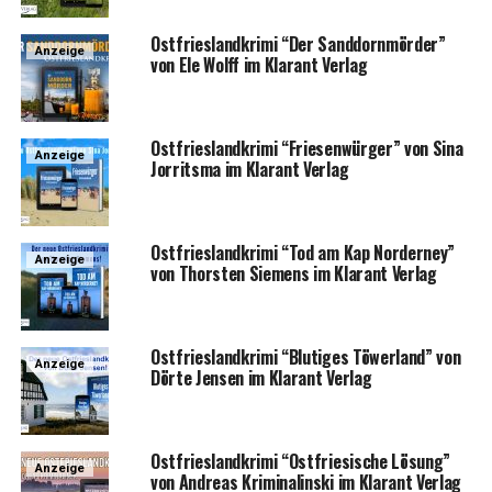
Ost­fries­land­kri­mi “Der Sand­dorn­mör­der”
Anzeige
von Ele Wolff im Klar­ant Verlag
Ost­fries­land­kri­mi “Frie­sen­wür­ger” von Sina
Anzeige
Jor­rit­s­ma im Klar­ant Verlag
Ost­fries­land­kri­mi “Tod am Kap Nor­der­ney”
Anzeige
von Thors­ten Sie­mens im Klar­ant Verlag
Ost­fries­land­kri­mi “Blu­ti­ges Töwer­land” von
Anzeige
Dör­te Jen­sen im Klar­ant Verlag
Ost­fries­land­kri­mi “Ost­frie­si­sche Lösung”
Anzeige
von Andre­as Kri­mi­nal­in­ski im Klar­ant Verlag