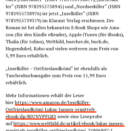
ler“ (ISBN 9783955738945) und „Nord­see­kil­ler“ (ISBN
9783955738976) ist jetzt „Insel­kil­ler“ (ISBN
9783955739379) im Klar­ant Ver­lag erschie­nen. Der
Roman ist bei allen bekann­ten E‑Book Shops wie Ama­
zon (für den Kind­le eRea­der), Apple iTu­nes (für iBooks),
Tha­lia (für toli­no), Welt­bild, buecher.de, buch.de,
Hugen­du­bel, Kobo und vie­len wei­te­ren zum Preis von
3,99 Euro erhältlich.
„Insel­kil­ler – Ost­fries­land­kri­mi“ ist eben­falls als
Taschen­buch­aus­ga­be zum Preis von 11,99 Euro
erhältlich.
Mehr Infor­ma­tio­nen erhält der Leser
hier
https://www.amazon.de/Inselkiller-
Ostfrieslandkrimi-Lukas-Jansen-ermittelt-
ebook/dp/B07NVPFG83
sowie eine Lese­pro­be
auf
https://www.weltbild.de/artikel/ebook/lukas-jansen-
ermittelt-inselkiller-ostfrieslandkrimi_25906807‑1
.