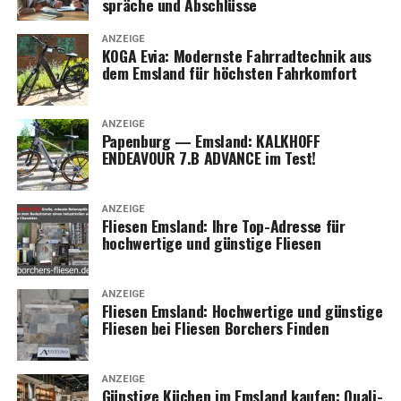
sprä­che und Abschlüsse
cken Sie die Exper­ten, die Ihre Vor­stel­lun­gen und
Anfor­de­run­gen genau umsetzen.
ANZEIGE
KOGA Evia: Moderns­te Fahr­rad­tech­nik aus
Für alle Bau- und Reno­vie­rungs­pro­jek­te – von der Pla­
dem Ems­land für höchs­ten Fahrkomfort
nung bis zur Aus­füh­rung – BauWoLe.de ist Ihr zuver­läs­
si­ger Partner.
ANZEIGE
Papen­burg — Ems­land: KALKHOFF
ENDEAVOUR 7.B ADVANCE im Test!
ANZEIGE
Flie­sen Ems­land: Ihre Top-Adres­se für
hoch­wer­ti­ge und güns­ti­ge Fliesen
ANZEIGE
Flie­sen Ems­land: Hoch­wer­ti­ge und güns­ti­ge
Flie­sen bei Flie­sen Bor­chers Finden
ANZEIGE
Güns­ti­ge Küchen im Ems­land kau­fen: Qua­li­