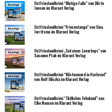
Ost­fries­land­kri­mi “Blu­ti­ge Fal­le” von Dör­te
Anzeige
Jen­sen im Klar­ant Verlag
Ost­fries­land­kri­mi “Frie­sen­tan­go” von Sina
Anzeige
Jor­rit­s­ma im Klar­ant Verlag
Ost­fries­land­kri­mi „Tod eines Lover­boys” von
Anzeige
Susan­ne Ptak im Klar­ant Verlag
Ost­fries­land­kri­mi “Küs­ten­mord in Harle­si­el”
Anzeige
von Rolf Ulicz­ka im Klar­ant Verlag
Ost­fries­land­kri­mi “Töd­li­ches Fehn­land” von
Elke Nan­sen im Klar­ant Verlag