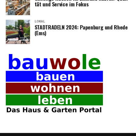
tät und Ser­vice im Fokus
LOKAL
STADTRADELN 2024: Papen­burg und Rhe­de
(Ems)