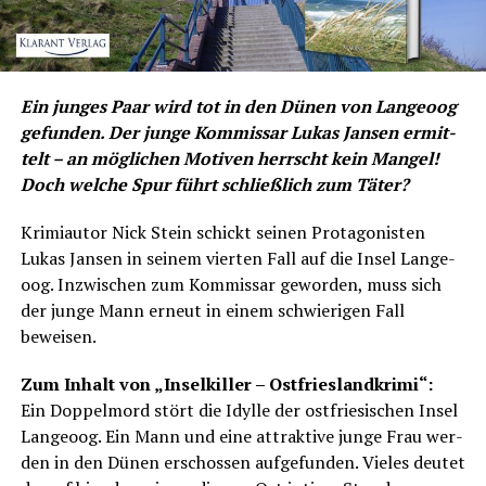
Ein jun­ges Paar wird tot in den Dünen von Lan­ge­oog
gefun­den. Der jun­ge Kom­mis­sar Lukas Jan­sen ermit­
telt – an mög­li­chen Moti­ven herrscht kein Man­gel!
Doch wel­che Spur führt schließ­lich zum Täter?
Kri­mi­au­tor Nick Stein schickt sei­nen Prot­ago­nis­ten
Lukas Jan­sen in sei­nem vier­ten Fall auf die Insel Lan­ge­
oog. Inzwi­schen zum Kom­mis­sar gewor­den, muss sich
der jun­ge Mann erneut in einem schwie­ri­gen Fall
beweisen.
Zum Inhalt von „Insel­kil­ler – Ost­fries­land­kri­mi“:
Ein Dop­pel­mord stört die Idyl­le der ost­frie­si­schen Insel
Lan­ge­oog. Ein Mann und eine attrak­ti­ve jun­ge Frau wer­
den in den Dünen erschos­sen auf­ge­fun­den. Vie­les deu­tet