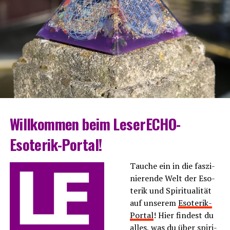
Will­kom­men beim LeserECHO-
Esoterik-Portal!
Tau­che ein in die fas­zi­
nie­ren­de Welt der Eso­
te­rik und Spi­ri­tua­li­tät
auf unse­rem
Eso­te­rik-
Por­tal
! Hier fin­dest du
alles, was du über spi­ri­