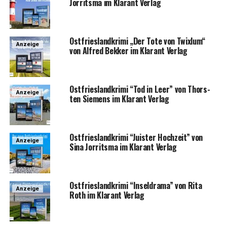
Jor­rit­s­ma im Klar­ant Verlag
Ost­fries­land­kri­mi „Der Tote von Twixlum“
Anzeige
von Alfred Bek­ker im Klar­ant Verlag
Ost­fries­land­kri­mi “Tod in Leer” von Thors­
Anzeige
ten Sie­mens im Klar­ant Verlag
Ost­fries­land­kri­mi “Juis­ter Hoch­zeit” von
Anzeige
Sina Jor­rit­s­ma im Klar­ant Verlag
Ost­fries­land­kri­mi “Insel­dra­ma” von Rita
Anzeige
Roth im Klar­ant Verlag