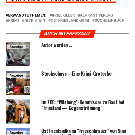
VERWANDTE THEMEN:
INSELKILLER
KLARANT VERLAG
KRIMI
NICK STEIN
OSTFRIESLANDKRIMI
SUCHDEINBUCH
AUCH INTERESSANT
Autor wer­den …
Anzeige
Steck­schuss – Eine Krimi-Groteske
Anzeige
Im ZDF: “Wilsberg”-Kommissar zu Gast bei
“Fries­land — Gegenströmung”
Ost­fries­land­kri­mi “Frie­sen­brau­er” von Sina
Anzeige