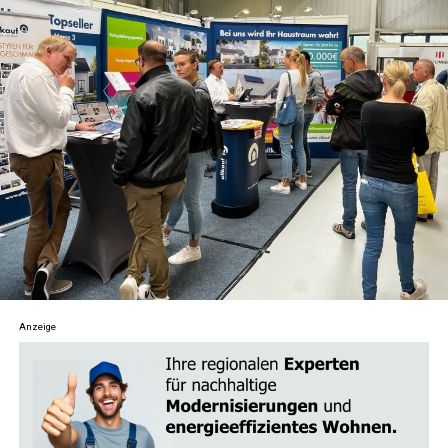
zu harmonisieren.
Medi­ta­ti­on und Acht­sam­keit
: Erhal­te umfas­
sen­de Anlei­tun­gen, Tech­ni­ken und Tipps zur
För­de­rung von inne­rer Ruhe und Klar­heit. Von
geführ­ten Medi­ta­tio­nen bis hin zu Acht­sam­keits­
übun­gen – fin­de her­aus, wie du stress­frei­er leben
und dei­nen Fokus schär­fen kannst.
Astro­lo­gie
: Erkun­de die tie­fe­re Bedeu­tung der
Ster­ne und Pla­ne­ten und wie sie dein Leben
beein­flus­sen. Ler­ne, dein Geburts­ho­ro­skop zu
ver­ste­hen und wie astro­lo­gi­sche Aspek­te dir hel­
Anzeige
fen kön­nen, Her­aus­for­de­run­gen zu meis­tern und
Chan­cen zu erkennen.
Tarot und Wahr­sa­ge­rei
: Tau­che ein in die Kunst
des Kar­ten­le­gens und ent­de­cke ande­re divin­a­to­