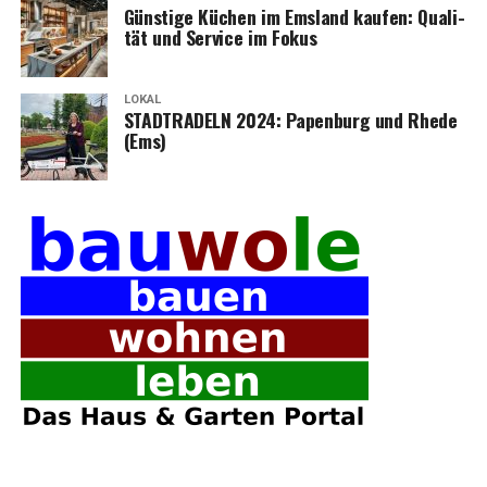
Güns­ti­ge Küchen im Ems­land kau­fen: Qua­li­
tät und Ser­vice im Fokus
LOKAL
STADTRADELN 2024: Papen­burg und Rhe­de
(Ems)