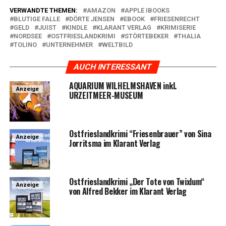
VERWANDTE THEMEN:
AMAZON
APPLE IBOOKS
BLUTIGE FALLE
DÖRTE JENSEN
EBOOK
FRIESENRECHT
GELD
JUIST
KINDLE
KLARANT VERLAG
KRIMISERIE
NORDSEE
OSTFRIESLANDKRIMI
STÖRTEBEKER
THALIA
TOLINO
UNTERNEHMER
WELTBILD
AUCH INTERESSANT
AQUARIUM WILHELMSHAVEN inkl.
Anzeige
URZEITMEER-MUSEUM
Ost­fries­land­kri­mi “Frie­sen­brau­er” von Sina
Anzeige
Jor­rit­s­ma im Klar­ant Verlag
Ost­fries­land­kri­mi „Der Tote von Twixlum“
Anzeige
von Alfred Bek­ker im Klar­ant Verlag