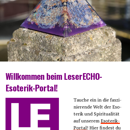
Will­kom­men beim LeserECHO-
Esoterik-Portal!
Tau­che ein in die fas­zi­
nie­ren­de Welt der Eso­
te­rik und Spi­ri­tua­li­tät
auf unse­rem
Eso­te­rik-
Por­tal
! Hier fin­dest du