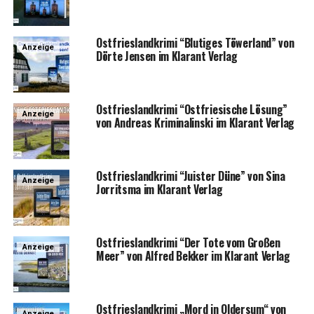
Ost­fries­land­kri­mi “Blu­ti­ges Töwer­land” von
Anzeige
Dör­te Jen­sen im Klar­ant Verlag
Ost­fries­land­kri­mi “Ost­frie­si­sche Lösung”
Anzeige
von Andre­as Kri­mi­nal­in­ski im Klar­ant Verlag
Ost­fries­land­kri­mi “Juis­ter Düne” von Sina
Anzeige
Jor­rit­s­ma im Klar­ant Verlag
Ost­fries­land­kri­mi “Der Tote vom Gro­ßen
Anzeige
Meer” von Alfred Bek­ker im Klar­ant Verlag
Ost­fries­land­kri­mi „Mord in Older­sum“ von
Anzeige