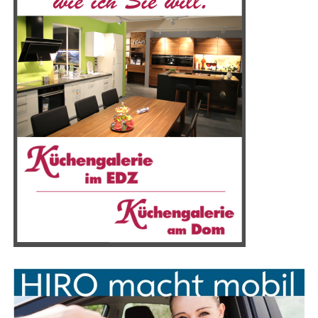
sen, pro­fi­tie­ren von den kos­ten­frei­en Park­mög­lich­kei­
ten direkt an der Emslandhalle.
Anzeige