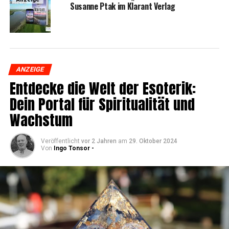
Susan­ne Ptak im Klar­ant Verlag
ANZEIGE
Ent­de­cke die Welt der Eso­te­rik:
Dein Por­tal für Spi­ri­tua­li­tät und
Wachstum
Veröffentlicht
vor 2 Jahren
am
29. Oktober 2024
Von
Ingo Tonsor -