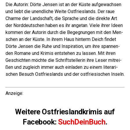
Die Autorin: Dör­te Jen­sen ist an der Küs­te auf­ge­wach­sen
und liebt die unend­li­che Wei­te Ost­fries­lands. Der raue
Charme der Land­schaft, die Spra­che und die direk­te Art
der Nord­deut­schen haben es ihr ange­tan. Vie­le ihrer Ideen
kom­men der Autorin durch die Begeg­nun­gen mit den Men­
schen an der Küs­te. In ihrem Haus hin­term Deich fin­det
Dör­te Jen­sen die Ruhe und Inspi­ra­ti­on, um ihre span­nen­
den Roma­ne und Kri­mis ent­ste­hen zu las­sen. Mit ihren
Geschich­ten möch­te die Schrift­stel­le­rin ihre Leser mit­rei­
ßen und zugleich immer auch ein­la­den zu einem lite­ra­ri­
schen Besuch Ost­fries­lands und der ost­frie­si­schen Inseln.
LeserECHO.de
Anzei­ge:
LeserECHO.de
Wei­te­re Ost­fries­land­kri­mis auf
Face­book:
SuchD­ein­Buch
.