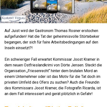
Auf Juist wird der Gas­tro­nom Tho­mas Ros­ner ersto­chen
auf­ge­fun­den! Hat die Tat der geheim­nis­vol­le Stör­te­be­ker
began­gen, der sich für fai­re Arbeits­be­din­gun­gen auf den
Inseln einsetzt?!
LeserECHO.de
Ein schwie­ri­ger Fall erwar­tet Kom­mis­sar Joost Kra­mer in
dem neu­en Ost­fries­land­kri­mi von Dör­te Jen­sen. Steckt die
Orga­ni­sa­ti­on „Frie­sen­recht“ hin­ter dem bru­ta­len Mord an
einem Unter­neh­mer oder ist das Motiv für die Tat doch im
pri­va­ten Umfeld des Ofers zu suchen? Auch die Freun­din
des Kom­mis­sars Joost Kra­mer, die Foto­gra­fin Ricar­da, ist
an dem Fall inter­es­siert und gerät plötz­lich in Gefahr!
LeserECHO.de