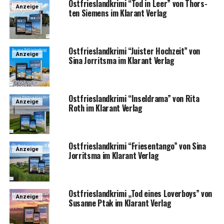
Ost­fries­land­kri­mi “Tod in Leer” von Thors­
Anzeige
ten Sie­mens im Klar­ant Verlag
Ost­fries­land­kri­mi “Juis­ter Hoch­zeit” von
Anzeige
Sina Jor­rit­s­ma im Klar­ant Verlag
Ost­fries­land­kri­mi “Insel­dra­ma” von Rita
Anzeige
Roth im Klar­ant Verlag
Ost­fries­land­kri­mi “Frie­sen­tan­go” von Sina
Anzeige
Jor­rit­s­ma im Klar­ant Verlag
Ost­fries­land­kri­mi „Tod eines Lover­boys” von
Anzeige
Susan­ne Ptak im Klar­ant Verlag