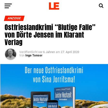
ANZEIGE
Ost­fries­land­kri­mi “Blu­ti­ge Fal­le”
von Dör­te Jen­sen im Klar­ant
Verlag
Veröffentlicht
vor 6 Jahren
am
27. April 2020
Von
Ingo Tonsor