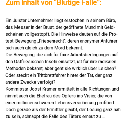
Zum Inhalt von “Blu­ti­ge Falle”:
LeserECHO.de
Ein Juis­ter Unter­neh­mer liegt ersto­chen in sei­nem Büro,
das Mes­ser in der Brust, der geöff­ne­te Mund mit Geld­
schei­nen voll­ge­stopft. Die Hin­wei­se deu­ten auf die Pro­
test-Bewe­gung „Frie­sen­recht“, deren anony­mer Anfüh­rer
sich auch gleich zu dem Mord bekennt.
Die Bewe­gung, die sich für fai­re Arbeits­be­din­gun­gen auf
den Ost­frie­si­schen Inseln ein­setzt, ist für ihre radi­ka­len
Metho­den bekannt, aber geht sie wirk­lich über Lei­chen?
Oder steckt ein Tritt­brett­fah­rer hin­ter der Tat, der ganz
ande­re Zwe­cke verfolgt?
Kom­mis­sar Joost Kra­mer ermit­telt in alle Rich­tun­gen und
nimmt auch die Ehe­frau des Opfers ins Visier, die von
einer mil­lio­nen­schwe­ren Lebens­ver­si­che­rung pro­fi­tiert.
Doch gera­de als der Ermitt­ler glaubt, der Lösung ganz nah
zu sein, schnappt die Fal­le des Täters erneut zu …
LeserECHO.de