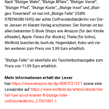
Nach “Blu­ti­ger Wahn”, “Blu­ti­ge Affä­re”, “Blu­ti­ger Ver­rat”,
“Blu­ti­ger Pfad“, “Blu­ti­ge Küs­te”, „Blu­ti­ge Insel“ und „Blu­ti­
ges Töwer­land“ ist nun mit „Blu­ti­ge Fal­le“ (ISBN
9783965861695) der ach­te Ost­fries­land­land­kri­mi von Dör­
te Jen­sen im Klar­ant Ver­lag erschie­nen. Der Roman ist bei
allen bekann­ten E‑Book Shops wie Ama­zon (für den Kind­le
eRea­der), Apple iTu­nes (für iBooks), Tha­lia (für toli­no),
Welt­bild, buecher.de, buch.de, Hugen­du­bel, Kobo und vie­
len wei­te­ren zum Preis von 3,99 Euro erhältlich.
LeserECHO.de
“Blu­ti­ge Fal­le” ist eben­falls als Taschen­buch­aus­ga­be zum
Preis von 11,99 Euro erhältlich.
LeserECHO.de
Mehr Infor­ma­tio­nen erhält der Leser
hier
https://www.amazon.de/dp/B087C31327
sowie eine
Lese­pro­be auf
https://www.weltbild.de/artikel/ebook/ein-
fall-fuer-joost-kramer-8-blutige-falle-
ostfrieslandkrimi_27507491‑1
.
LeserECHO.de