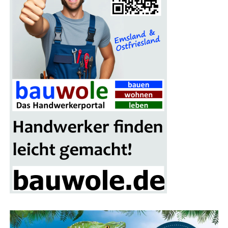
Auch Fami­li­en kom­men auf der Bau­mes­se Lin­gen auf
ihre Kos­ten. Für Kin­der gibt es an vie­len Stän­den spe­zi­
el­le Attrak­tio­nen, die den Mes­se­be­such unter­halt­sam
gestal­ten. Das Mes­se­re­stau­rant lädt zu einer Pau­se ein,
bei der sich die Besu­cher für den wei­te­ren Rund­gang
stär­ken können.
Ein wei­te­res High­light der Mes­se ist das gro­ße Gewinn­
spiel, bei dem ein schi­cker Mitsu­bi­shi Colt als Haupt­ge­
winn winkt. Alle Besu­cher erhal­ten mit ihrer Ein­tritts­
kar­te einen Teil­nah­me-Cou­pon, der in die Los­box auf
dem Mes­se­ge­län­de ein­ge­wor­fen wer­den kann. Die Ver­lo­
sung des Haupt­prei­ses erfolgt am Ende der Bau­mes­se-
Sai­son im nächs­ten Frühjahr.
Fokus auf Pho­to­vol­ta­ik und Solaranlagen
Ein beson­de­rer Schwer­punkt der Bau­mes­se Lin­gen liegt
auf alter­na­ti­ven Ener­gie­quel­len, ins­be­son­de­re Pho­to­