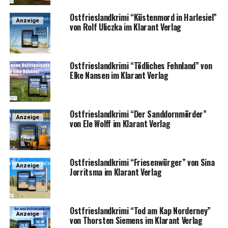
Ost­fries­land­kri­mi “Küs­ten­mord in Harle­si­el”
Anzeige
von Rolf Ulicz­ka im Klar­ant Verlag
Ost­fries­land­kri­mi “Töd­li­ches Fehn­land” von
Elke Nan­sen im Klar­ant Verlag
Ost­fries­land­kri­mi “Der Sand­dorn­mör­der”
Anzeige
von Ele Wolff im Klar­ant Verlag
Ost­fries­land­kri­mi “Frie­sen­wür­ger” von Sina
Anzeige
Jor­rit­s­ma im Klar­ant Verlag
Ost­fries­land­kri­mi “Tod am Kap Nor­der­ney”
Anzeige
von Thors­ten Sie­mens im Klar­ant Verlag