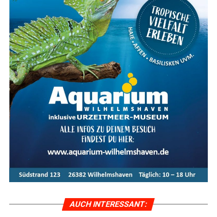
vol­ta­ik und Solar­an­la­gen. Über ein Dut­zend Aus­stel­ler
prä­sen­tie­ren ihre inno­va­ti­ven Lösun­gen für die Strom­
erzeu­gung und Heiz­sys­te­me mit Son­nen­en­er­gie. Ergän­
zend dazu gibt es Anbie­ter von Wär­me­pum­pen, Dämm­
ma­te­ria­li­en und Bera­tungs­diens­te für ener­ge­ti­sche
Sanierungen.
Das The­ma spie­gelt sich auch im kos­ten­frei­en Vor­trags­
pro­gramm wider, das an allen drei Mes­se­ta­gen statt­fin­
det. Exper­ten infor­mie­ren in ver­schie­de­nen Vor­trä­gen
über aktu­el­le The­men wie „Pho­to­vol­ta­ik­an­la­gen – Wel­
ches Sys­tem passt zu mei­nem Haus“, „Pho­to­vol­ta­ik –
Indi­vi­du­el­le Ener­gie­kon­zep­te mit Spei­cher und Lade­sta­
ti­on“ sowie „Ener­ge­tisch sanie­ren – aber wie? Der indi­vi­
du­el­le Sanie­rungs­fahr­plan als Ein­stieg in die ener­ge­ti­
sche Sanie­rung“. Auch Vor­trä­ge zu Alt­bau­sa­nie­rung,
Ein­bruch­schutz und Bau­ver­si­che­run­gen ste­hen auf dem
AUCH INTER­ES­SANT:
Programm.