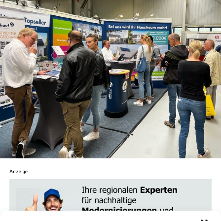
inte­grie­ren kannst, um Kör­per, Geist und See­le
zu harmonisieren.
Medi­ta­ti­on und Acht­sam­keit
: Erhal­te umfas­
sen­de Anlei­tun­gen, Tech­ni­ken und Tipps zur
För­de­rung von inne­rer Ruhe und Klar­heit. Von
geführ­ten Medi­ta­tio­nen bis hin zu Acht­sam­keits­
übun­gen – fin­de her­aus, wie du stress­frei­er leben
und dei­nen Fokus schär­fen kannst.
Astro­lo­gie
: Erkun­de die tie­fe­re Bedeu­tung der
Ster­ne und Pla­ne­ten und wie sie dein Leben
beein­flus­sen. Ler­ne, dein Geburts­ho­ro­skop zu
ver­ste­hen und wie astro­lo­gi­sche Aspek­te dir hel­
Anzeige
fen kön­nen, Her­aus­for­de­run­gen zu meis­tern und
Chan­cen zu erkennen.
Tarot und Wahr­sa­ge­rei
: Tau­che ein in die Kunst