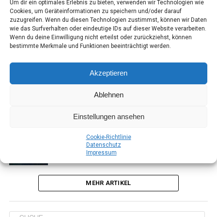
Um dir ein optimales Erlebnis zu bieten, verwenden wir Technologien wie
Rolf Ulicz­ka im Klar­ant Verlag
Cookies, um Geräteinformationen zu speichern und/oder darauf
zuzugreifen. Wenn du diesen Technologien zustimmst, können wir Daten
wie das Surfverhalten oder eindeutige IDs auf dieser Website verarbeiten.
Wenn du deine Einwilligung nicht erteilst oder zurückziehst, können
BUCHVORSTELLUNG
vor 6 Jahren
Ost­fries­land­kri­mi “Töd­li­ches Fehn­land” von Elke
bestimmte Merkmale und Funktionen beeinträchtigt werden.
Nan­sen im Klar­ant Verlag
Akzeptieren
ANZEIGE
vor 6 Jahren
Ost­fries­land­kri­mi “Frie­sen­wür­ger” von Sina Jor­
Ablehnen
rit­s­ma im Klar­ant Verlag
Einstellungen ansehen
ANZEIGE
vor 6 Jahren
Ost­fries­land­kri­mi “Tod am Kap Nor­der­ney” von
Coo­kie-Richt­li­nie
Thors­ten Sie­mens im Klar­ant Verlag
Daten­schutz
Impres­sum
MEHR ARTIKEL