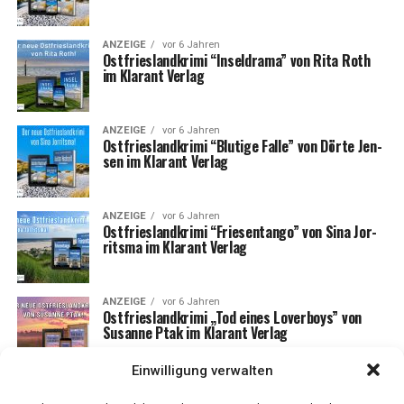
ANZEIGE
vor 6 Jahren
Ost­fries­land­kri­mi “Insel­dra­ma” von Rita Roth
im Klar­ant Verlag
ANZEIGE
vor 6 Jahren
Ost­fries­land­kri­mi “Blu­ti­ge Fal­le” von Dör­te Jen­
sen im Klar­ant Verlag
ANZEIGE
vor 6 Jahren
Ost­fries­land­kri­mi “Frie­sen­tan­go” von Sina Jor­
rit­s­ma im Klar­ant Verlag
ANZEIGE
vor 6 Jahren
Ost­fries­land­kri­mi „Tod eines Lover­boys” von
Susan­ne Ptak im Klar­ant Verlag
Einwilligung verwalten
ANZEIGE
vor 6 Jahren
Ost­fries­land­kri­mi “Küs­ten­mord in Harle­si­el” von