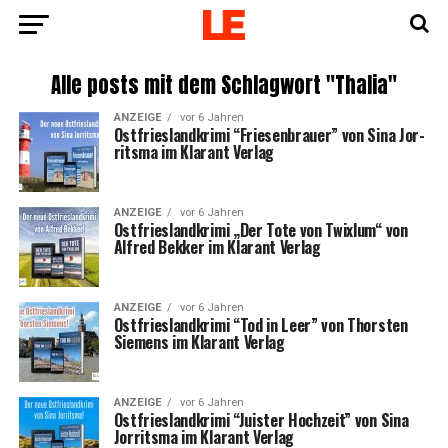
Alle posts mit dem Schlagwort "Thalia"
ANZEIGE
vor 6 Jahren
Ost­fries­land­kri­mi “Frie­sen­brau­er” von Sina Jor­
rit­s­ma im Klar­ant Verlag
ANZEIGE
vor 6 Jahren
Ost­fries­land­kri­mi „Der Tote von Twixlum“ von
Alfred Bek­ker im Klar­ant Verlag
ANZEIGE
vor 6 Jahren
Ost­fries­land­kri­mi “Tod in Leer” von Thors­ten
Sie­mens im Klar­ant Verlag
ANZEIGE
vor 6 Jahren
Ost­fries­land­kri­mi “Juis­ter Hoch­zeit” von Sina
Jor­rit­s­ma im Klar­ant Verlag