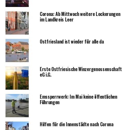
Coro­na: Ab Mitt­woch wei­te­re Locke­run­gen
im Land­kreis Leer
Ost­fries­land ist wie­der für alle da
Ers­te Ost­frie­si­sche Win­zer­ge­nos­sen­schaft
eG i.G.
Ems­sperr­werk: Im Mai kei­ne öffent­li­chen
Führungen
Hil­fen für die Innen­städ­te nach Corona