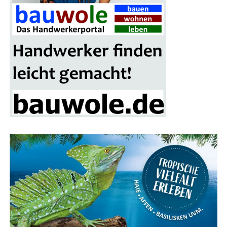
Ein wei­te­res High­light der Mes­se ist das gro­ße Gewinn­
spiel, bei dem ein schi­cker Mitsu­bi­shi Colt als Haupt­ge­
winn winkt. Alle Besu­cher erhal­ten mit ihrer Ein­tritts­
kar­te einen Teil­nah­me-Cou­pon, der in die Los­box auf
dem Mes­se­ge­län­de ein­ge­wor­fen wer­den kann. Die Ver­lo­
sung des Haupt­prei­ses erfolgt am Ende der Bau­mes­se-
Sai­son im nächs­ten Frühjahr.
Fokus auf Pho­to­vol­ta­ik und Solaranlagen
Ein beson­de­rer Schwer­punkt der Bau­mes­se Lin­gen liegt
auf alter­na­ti­ven Ener­gie­quel­len, ins­be­son­de­re Pho­to­
vol­ta­ik und Solar­an­la­gen. Über ein Dut­zend Aus­stel­ler
prä­sen­tie­ren ihre inno­va­ti­ven Lösun­gen für die Strom­
erzeu­gung und Heiz­sys­te­me mit Son­nen­en­er­gie. Ergän­
zend dazu gibt es Anbie­ter von Wär­me­pum­pen, Dämm­
ma­te­ria­li­en und Bera­tungs­diens­te für ener­ge­ti­sche
Sanierungen.