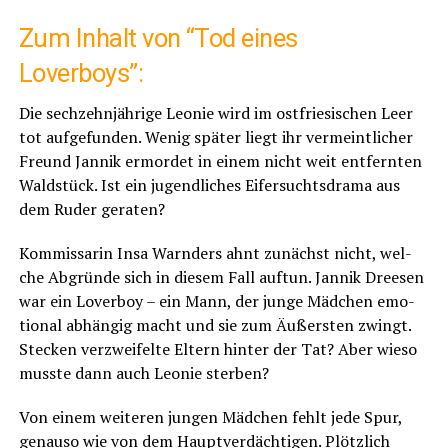
Zum Inhalt von “Tod eines
Loverboys”:
Die sech­zehn­jäh­ri­ge Leo­nie wird im ost­frie­si­schen Leer
tot auf­ge­fun­den. Wenig spä­ter liegt ihr ver­meint­li­cher
Freund Jan­nik ermor­det in einem nicht weit ent­fern­ten
Wald­stück. Ist ein jugend­li­ches Eifer­suchts­dra­ma aus
dem Ruder geraten?
Kom­mis­sa­rin Insa Warn­ders ahnt zunächst nicht, wel­
che Abgrün­de sich in die­sem Fall auf­tun. Jan­nik Dree­sen
war ein Lover­boy – ein Mann, der jun­ge Mäd­chen emo­
tio­nal abhän­gig macht und sie zum Äußers­ten zwingt.
Ste­cken ver­zwei­fel­te Eltern hin­ter der Tat? Aber wie­so
muss­te dann auch Leo­nie sterben?
Von einem wei­te­ren jun­gen Mäd­chen fehlt jede Spur,
genau­so wie von dem Haupt­ver­däch­ti­gen. Plötz­lich