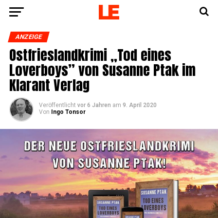
ANZEIGE
Ost­fries­land­kri­mi „Tod eines
Lover­boys” von Susan­ne Ptak im
Klar­ant Verlag
Veröffentlicht
vor 6 Jahren
am
9. April 2020
Von
Ingo Tonsor