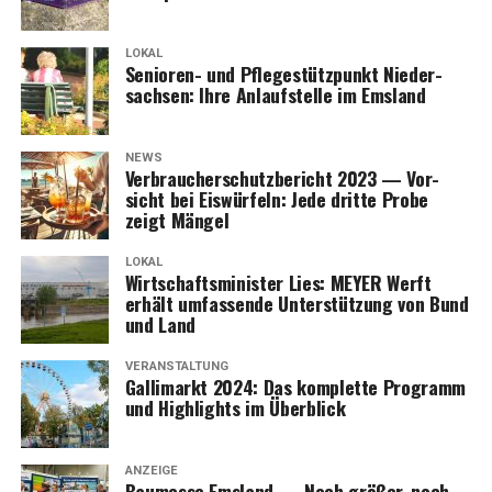
LOKAL
Senio­ren- und Pfle­ge­stütz­punkt Nie­der­
Anzeige
sach­sen: Ihre Anlauf­stel­le im Emsland
NEWS
Ver­brau­cher­schutz­be­richt 2023 — Vor­
sicht bei Eis­wür­feln: Jede drit­te Pro­be
zeigt Mängel
LOKAL
Wirt­schafts­mi­nis­ter Lies: MEYER Werft
erhält umfas­sen­de Unter­stüt­zung von Bund
und Land
VERANSTALTUNG
Gal­li­markt 2024: Das kom­plet­te Pro­gramm
und High­lights im Überblick
ANZEIGE
Bau­mes­se Ems­land — Noch grö­ßer, noch