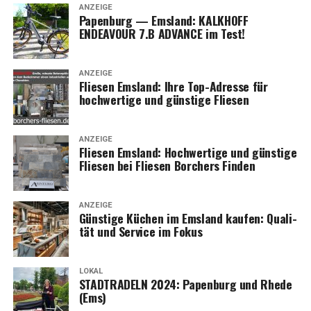
ANZEIGE
Papen­burg — Ems­land: KALKHOFF
ENDEAVOUR 7.B ADVANCE im Test!
ANZEIGE
Flie­sen Ems­land: Ihre Top-Adres­se für
hoch­wer­ti­ge und güns­ti­ge Fliesen
ANZEIGE
Flie­sen Ems­land: Hoch­wer­ti­ge und güns­ti­ge
Flie­sen bei Flie­sen Bor­chers Finden
ANZEIGE
Güns­ti­ge Küchen im Ems­land kau­fen: Qua­li­
tät und Ser­vice im Fokus
LOKAL
STADTRADELN 2024: Papen­burg und Rhe­de
(Ems)