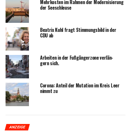
Mehr­kos­ten im Rah­men der Moder­ni­sie­rung
der Seeschleuse
Bea­trix Kuhl fragt Stim­mungs­bild in der
CDU ab
Arbei­ten in der Fuß­gän­ger­zo­ne ver­län­
gern sich.
Coro­na: Anteil der Muta­ti­on im Kreis Leer
nimmt zu
ANZEIGE