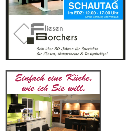
ten Gewer­ken ver­spricht den Mes­se­be­su­chern eine Viel­
run­gen zu tei­len und von ande­ren zu lernen.
zahl an Lösun­gen und Dienst­leis­tun­gen, die sie vor Ort
ent­de­cken kön­nen. Von Bau­un­ter­neh­men über Hand­
Begib dich auf eine Ent­de­ckungs­rei­se, die dir nicht nur
werks­be­trie­be bis hin zu Spe­zia­lis­ten für ener­ge­ti­sche
neu­es Wis­sen ver­mit­telt, son­dern auch dein spi­ri­tu­el­les
Sanie­run­gen – die Bau­mes­se bie­tet für jeden Bau­in­ter­es­
Bewusst­sein erwei­tert. Besu­che unser Lese­r­ECHO-Eso­
sier­ten und Heim­wer­ker das pas­sen­de Ange­bot. Der
te­rik-Por­tal und fin­de dei­ne Quel­le der Inspi­ra­ti­on!
direk­te Aus­tausch mit Fach­leu­ten und das Ein­ho­len ers­
Gemein­sam kön­nen wir die Magie der Eso­te­rik erle­ben
ter Ange­bo­te machen die Mes­se beson­ders attrak­tiv, vor
und eine tie­fe­re Ver­bin­dung zu uns selbst und der Welt
allem in einer so gro­ßen Regi­on wie dem Emsland.
um uns her­um aufbauen.
Mit einer Aus­stel­lungs­flä­che von 5.000 Qua­drat­me­tern
bie­tet die Mes­se­hal­le aus­rei­chend Platz für die viel­fäl­ti­
gen Prä­sen­ta­tio­nen. Besu­cher, die mit dem Auto anrei­
sen, pro­fi­tie­ren von den kos­ten­frei­en Park­mög­lich­kei­
ten direkt an der Emslandhalle.