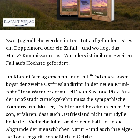
Zwei Jugend­li­che wer­den in Leer tot auf­ge­fun­den. Ist es
ein Dop­pel­mord oder ein Zufall – und wo liegt das
Motiv? Kom­mis­sa­rin Insa Warn­ders ist in ihrem zwei­ten
Fall aufs Höchs­te gefordert!
Im Klar­ant Ver­lag erscheint nun mit “Tod eines Lover­
boys” der zwei­te Ost­fries­land­kri­mi in der neu­en Kri­mi­
rei­he “Insa Warn­ders ermit­telt” von Susan­ne Ptak. Aus
der Groß­stadt zurück­ge­kehrt muss die sym­pa­thi­sche
Kom­mis­sa­rin, Mut­ter, Toch­ter und Enke­lin in einer Per­
son, erfah­ren, dass auch Ost­fries­land nicht nur Idyl­le
bedeu­tet. Viel­mehr führt sie der neue Fall tief in die
Abgrün­de der mensch­li­chen Natur – und auch ihre eige­
ne Toch­ter gerät schließ­lich in Gefahr!