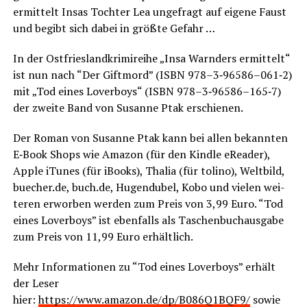
ermit­telt Insas Toch­ter Lea unge­fragt auf eige­ne Faust
und begibt sich dabei in größ­te Gefahr …
In der Ost­fries­land­kri­mi­rei­he „Insa Warn­ders ermit­telt“
ist nun nach “Der Gift­mord” (ISBN 978–3‑96586–061‑2)
mit „Tod eines Lover­boys“ (ISBN 978–3‑96586–165‑7)
der zwei­te Band von Susan­ne Ptak erschienen.
Der Roman von Susan­ne Ptak kann bei allen bekann­ten
E‑Book Shops wie Ama­zon (für den Kind­le eRea­der),
Apple iTu­nes (für iBooks), Tha­lia (für toli­no), Welt­bild,
buecher.de, buch.de, Hugen­du­bel, Kobo und vie­len wei­
te­ren erwor­ben wer­den zum Preis von 3,99 Euro. “Tod
eines Lover­boys” ist eben­falls als Taschen­buch­aus­ga­be
zum Preis von 11,99 Euro erhältlich.
Mehr Infor­ma­tio­nen zu “Tod eines Lover­boys” erhält
der Leser
hier:
https://www.amazon.de/dp/B086Q1BQF9/
sowie