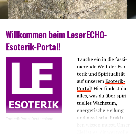
Will­kom­men beim LeserECHO-
Esoterik-Portal!
Tau­che ein in die fas­zi­
nie­ren­de Welt der Eso­
te­rik und Spi­ri­tua­li­tät
auf unse­rem
Eso­te­rik-
Por­tal
! Hier fin­dest du
alles, was du über spi­ri­
tu­el­les Wachs­tum,
ener­ge­ti­sche Hei­lung
und mys­ti­sche Prak­ti­
Eso­te­rik Por­tal Deutschland
ken wis­sen musst. Unser
Ziel ist es, dir wert­vol­le