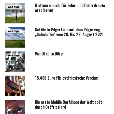
Rad­tou­ren­buch für Fehn- und Dol­lard­rou­te
Anzeige
erschienen
Geführ­te Pil­ger­tour auf dem Pil­ger­weg
Anzeige
„Scho­la Dei“ vom 20. Bis 22. August 2021
Van Dörp to Dörp
Anzeige
15.486 Euro für ost­frie­si­sche Vereine
Die ers­te Mobi­le Dorf­dis­co der Welt rollt
durch Ostfriesland