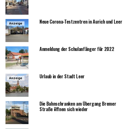
Neue Coro­na-Test­zen­tren in Aurich und Leer
Anzeige
Anmel­dung der Schul­an­fän­ger für 2022
Urlaub in der Stadt Leer
Anzeige
Die Bahn­schran­ken am Über­gang Bre­mer
Stra­ße öff­nen sich wieder