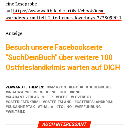
eine Lese­pro­be
auf
https://www.weltbild.de/artikel/ebook/insa-
warnders-ermittelt-2-tod-eines-loverboys_27380990‑1
.
Anzei­ge:
Besuch unse­re Face­book­sei­te
“
SuchD­ein­Buch
” über wei­te­re 100
Ost­fries­land­kri­mis war­ten auf DICH
VERWANDTE THEMEN:
AMAZON
EBOOK
HUGENDUBEL
INSA WARNDERS
JUGENDLICHE
KINDLE
KLARANT VERLAG
LEER
LIEBE
LOVERBOY
OSTFRIESENKRIMI
OSTFRIESLAND
OSTFRIESLANDKRIMI
SUSANNE PTAK
THALIA
TOLINO
VERFÜHRUNG
WELTBILD
AUCH INTERESSANT