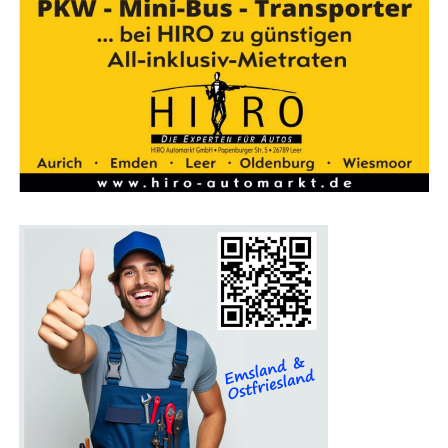
Ein Pro­gramm für die gan­ze Familie
Auch Fami­li­en kom­men auf der Bau­mes­se Lin­gen auf
ihre Kos­ten. Für Kin­der gibt es an vie­len Stän­den spe­zi­
el­le Attrak­tio­nen, die den Mes­se­be­such unter­halt­sam
gestal­ten. Das Mes­se­re­stau­rant lädt zu einer Pau­se ein,
bei der sich die Besu­cher für den wei­te­ren Rund­gang
stär­ken können.