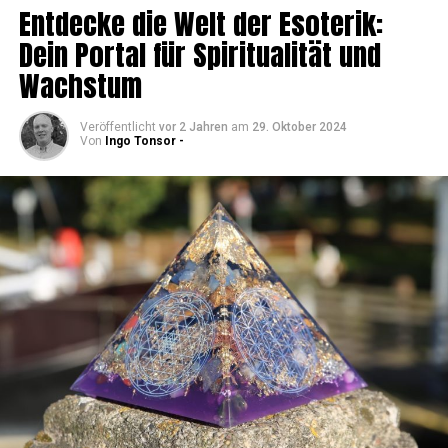
Ent­de­cke die Welt der Eso­te­rik:
Dein Por­tal für Spi­ri­tua­li­tät und
Wachstum
Veröffentlicht
vor 2 Jahren
am
29. Oktober 2024
Von
Ingo Tonsor -