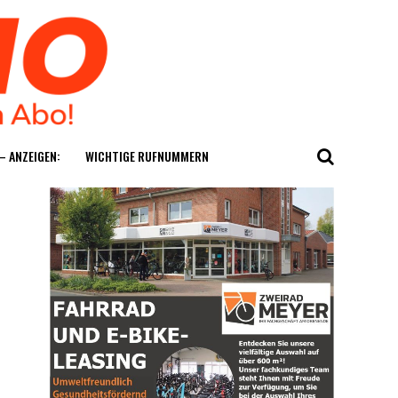
— ANZEIGEN:
WICH­TI­GE RUFNUMMERN