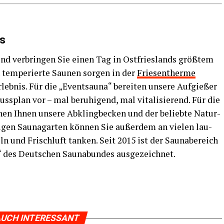
es
und ver­brin­gen Sie einen Tag in Ost­fries­lands größ­tem
h tem­pe­rier­te Sau­nen sor­gen in der
Frie­sen­ther­me
r­leb­nis. Für die „Eventsauna“ berei­ten unse­re Auf­gie­ßer
uss­plan vor – mal beru­hi­gend, mal vita­li­sie­rend. Für die
hen Ihnen unse­re Abkling­be­cken und der belieb­te Natur­
gi­gen Sau­na­gar­ten kön­nen Sie außer­dem an vie­len lau­
ln und Frisch­luft tan­ken. Seit 2015 ist der Sau­na­be­reich
m“ des Deut­schen Sau­na­bun­des ausgezeichnet.
UCH INTERESSANT