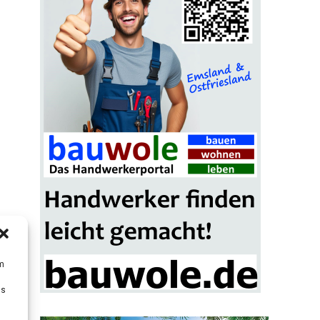
um
Ds