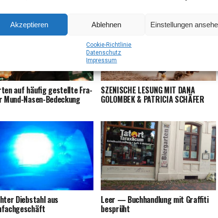
Anzeige
Akzeptieren
Ablehnen
Einstellungen anseh
Coo­kie-Richt­li­nie
Daten­schutz
Impres­sum
­ten auf häu­fig gestell­te Fra­
SZENISCHE LESUNG MIT DANA
ur Mund-Nasen-Bedeckung
GOLOMBEK & PATRICIA SCHÄFER
h­ter Dieb­stahl aus
Leer — Buch­hand­lung mit Graf­fi­ti
nfachgeschäft
besprüht