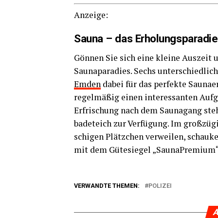
Anzei­ge:
Sau­na – das Erholungsparadi
Gön­nen Sie sich eine klei­ne Aus­zeit 
Sau­na­pa­ra­dies. Sechs unter­schied­lic
Emden
dabei für das per­fek­te Sau­na­e
regel­mä­ßig einen inter­es­san­ten Auf­g
Erfri­schung nach dem Sau­na­gang ste­
ba­de­teich zur Ver­fü­gung. Im groß­zü­
schi­gen Plätz­chen ver­wei­len, schau­ke
mit dem Güte­sie­gel „Sau­n­a­Pre­mi­u
VERWANDTE THEMEN:
POLIZEI
A