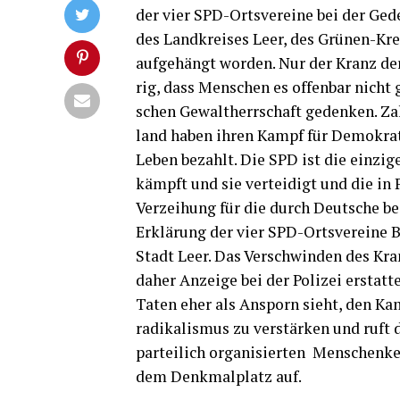
der vier SPD-Orts­ver­ei­ne bei der Ge
des Land­krei­ses Leer, des Grü­nen-Kr
auf­ge­hängt wor­den. Nur der Kranz der
rig, dass Men­schen es offen­bar nicht ge
schen Gewalt­herr­schaft geden­ken. Zahl
land haben ihren Kampf für Demo­kra­
Leben bezahlt. Die SPD ist die ein­zi­ge
kämpft und sie ver­tei­digt und die in
Ver­zei­hung für die durch Deut­sche be
Erklä­rung der vier SPD-Orts­ver­ei­ne 
Stadt Leer. Das Ver­schwin­den des Kran
daher Anzei­ge bei der Poli­zei erstat­t
Taten eher als Ansporn sieht, den Kamp
ra­di­ka­lis­mus zu ver­stär­ken und ruf
par­tei­lich orga­ni­sier­ten Men­schen
dem Denk­mal­platz auf.