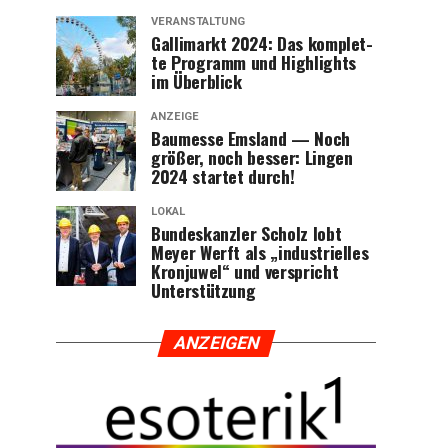
VERANSTALTUNG
Gal­li­markt 2024: Das kom­plet­
te Pro­gramm und High­lights
im Überblick
ANZEIGE
Bau­mes­se Ems­land — Noch
grö­ßer, noch bes­ser: Lin­gen
2024 star­tet durch!
LOKAL
Bun­des­kanz­ler Scholz lobt
Mey­er Werft als „indus­tri­el­les
Kron­ju­wel“ und ver­spricht
Unterstützung
ANZEI­GEN