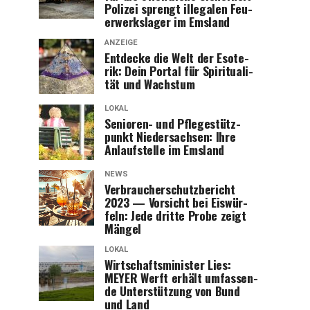
Poli­zei sprengt ille­ga­len Feu­
er­werks­la­ger im Emsland
ANZEIGE
Ent­de­cke die Welt der Eso­te­
rik: Dein Por­tal für Spi­ri­tua­li­
tät und Wachstum
LOKAL
Senio­ren- und Pfle­ge­stütz­
punkt Nie­der­sach­sen: Ihre
Anlauf­stel­le im Emsland
NEWS
Ver­brau­cher­schutz­be­richt
2023 — Vor­sicht bei Eis­wür­
feln: Jede drit­te Pro­be zeigt
Mängel
LOKAL
Wirt­schafts­mi­nis­ter Lies:
MEYER Werft erhält umfas­sen­
de Unter­stüt­zung von Bund
und Land