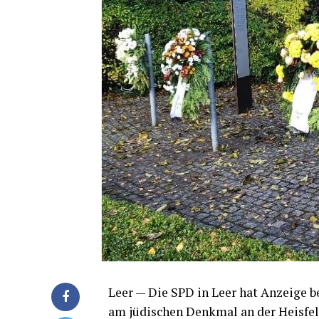
Leer — Die SPD in Leer hat Anzei­ge be
am jüdi­schen Denk­mal an der Heis­fe