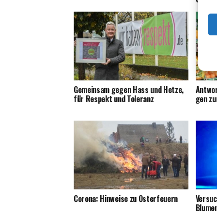
Gemein­sam gegen Hass und Het­ze,
Ant­wor
für Respekt und Toleranz
gen z
Coro­na: Hin­wei­se zu Osterfeuern
Ver­suc
Blume