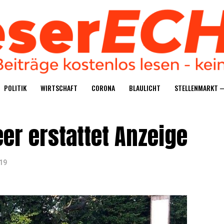
POLI­TIK
WIRT­SCHAFT
CORO­NA
BLAU­LICHT
STEL­LEN­MARKT 
er erstat­tet Anzeige
19