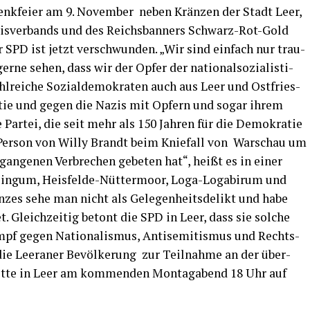
denk­fei­er am 9. Novem­ber neben Krän­zen der Stadt Leer,
eis­ver­bands und des Reichs­ban­ners Schwarz-Rot-Gold
 SPD ist jetzt ver­schwun­den. „Wir sind ein­fach nur trau­
r­ne sehen, dass wir der Opfer der natio­nal­so­zia­lis­ti­
­rei­che Sozi­al­de­mo­kra­ten auch aus Leer und Ost­fries­
tie und gegen die Nazis mit Opfern und sogar ihrem
 Par­tei, die seit mehr als 150 Jah­ren für die Demo­kra­tie
 Per­son von Wil­ly Brandt beim Knie­fall von War­schau um
gan­ge­nen Ver­bre­chen gebe­ten hat“, heißt es in einer
Bin­gum, Heis­fel­de-Nüt­ter­moor, Loga-Log­abir­um und
­zes sehe man nicht als Gele­gen­heits­de­likt und habe
et. Gleich­zei­tig betont die SPD in Leer, dass sie sol­che
f gegen Natio­na­lis­mus, Anti­se­mi­tis­mus und Rechts­
t die Leera­ner Bevöl­ke­rung zur Teil­nah­me an der über­
­ket­te in Leer am kom­men­den Mon­tag­abend 18 Uhr auf