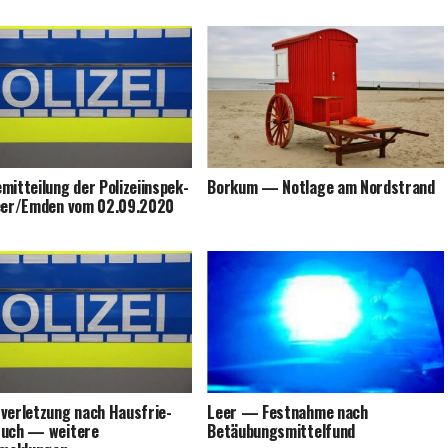
­mit­tei­lung der Poli­zei­in­spek­
Bor­kum — Not­la­ge am Nordstrand
Leer/Emden vom 02.09.2020
­ver­let­zung nach Haus­frie­
Leer — Fest­nah­me nach
ruch — wei­te­re
Betäubungsmittelfund