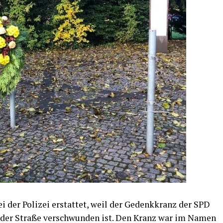
i der Poli­zei erstat­tet, weil der Gedenk­kranz der SPD
l­der Stra­ße ver­schwun­den ist. Den Kranz war im Namen