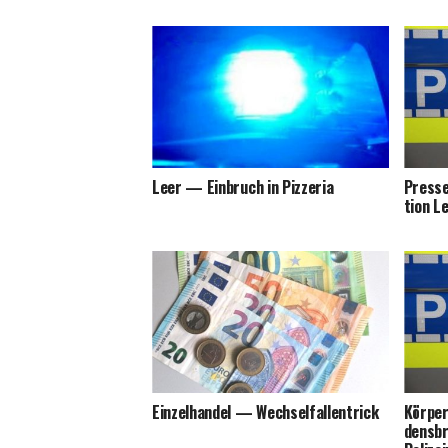
Leer — Ein­bruch in Pizzeria
Pres­se
ti­on 
Ein­zel­han­del — Wechselfallentrick
Kör­per
dens­b