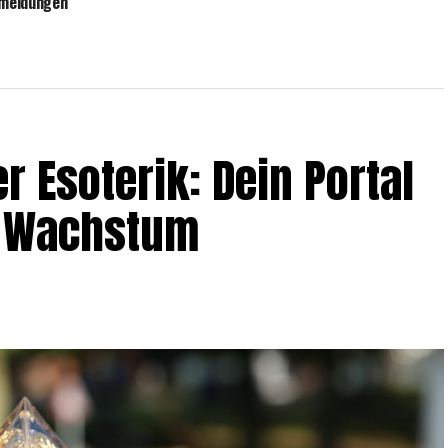
imeldungen
r Eso­te­rik: Dein Por­tal
und Wachstum