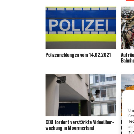
Poli­zei­mel­dun­gen vom 14.02.2021
Auf­räu
Bahnh
Um 
Ger
CDU for­dert ver­stärk­te Video­über­
Im ZDF
Tec
wa­chung in Moormerland
Gast b
auf
Gegen
zur