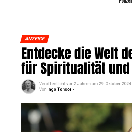
Polize
ANZEIGE
Ent­de­cke die Welt de
für Spi­ri­tua­li­tät 
Veröffentlicht
vor 2 Jahren
am
29. Oktober 2024
Von
Ingo Tonsor -