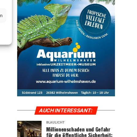
en
AUCH INTER­ES­SANT:
BLAULICHT
Mil­lio­nen­scha­den und Gefahr
für die öffent­li­che Sicher­heit: