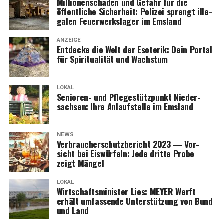
Mil­lio­nen­scha­den und Gefahr für die
öffent­li­che Sicher­heit: Poli­zei sprengt ille­
ga­len Feu­er­werks­la­ger im Emsland
ANZEIGE
Ent­de­cke die Welt der Eso­te­rik: Dein Por­tal
für Spi­ri­tua­li­tät und Wachstum
LOKAL
Senio­ren- und Pfle­ge­stütz­punkt Nie­der­
sach­sen: Ihre Anlauf­stel­le im Emsland
NEWS
Ver­brau­cher­schutz­be­richt 2023 — Vor­
sicht bei Eis­wür­feln: Jede drit­te Pro­be
zeigt Mängel
LOKAL
Wirt­schafts­mi­nis­ter Lies: MEYER Werft
erhält umfas­sen­de Unter­stüt­zung von Bund
und Land