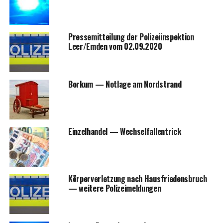
Pres­se­mit­tei­lung der Poli­zei­in­spek­ti­on
Leer/Emden vom 02.09.2020
Bor­kum — Not­la­ge am Nordstrand
Ein­zel­han­del — Wechselfallentrick
Kör­per­ver­let­zung nach Haus­frie­dens­bruch
— wei­te­re Polizeimeldungen