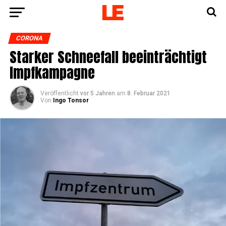
CORONA
Star­ker Schnee­fall beein­träch­tigt
Impfkampagne
Veröffentlicht
vor 5 Jahren
am
8. Februar 2021
Von
Ingo Tonsor