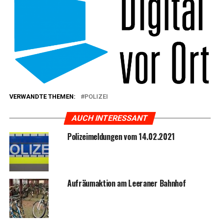
VERWANDTE THEMEN:
POLIZEI
AUCH INTERESSANT
Poli­zei­mel­dun­gen vom 14.02.2021
Auf­räum­ak­ti­on am Leera­ner Bahnhof