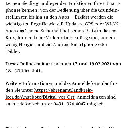
Ler­nen Sie die grund­le­gen­den Funk­tio­nen Ihres Smart­
phones ken­nen: Von der Bedie­nung über die Grund­ein­
stel­lun­gen bis hin zu den Apps — Erklärt wer­den die
wich­tigs­ten Begrif­fe wie z. B. Updates, GPS oder WLAN.
Auch das The­ma Sicher­heit hat sei­nen Platz in die­sem
Kurs, für den kei­ne Vor­kennt­nis­se nötig sind, nur ein
wenig Neu­gier und ein Android Smart­phone oder
Tablet.
Die­ses Online­se­mi­nar fin­det am
17. und 19.02.2021 von
18 – 21 Uhr
statt.
Wei­te­re Infor­ma­tio­nen und das Anmel­de­for­mu­lar fin­
den Sie unter
https://ehrenamt.landkreis-
leer.de/Angebote/Digital-vor-Ort
. Anmel­dun­gen sind
auch tele­fo­nisch unter 0491- 926 4047 möglich.