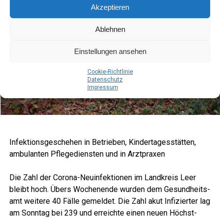
Akzeptieren
Ablehnen
Einstellungen ansehen
Coo­kie-Richt­li­nie
Daten­schutz
Impres­sum
Infek­ti­ons­ge­sche­hen in Betrie­ben, Kin­der­ta­ges­stät­ten,
ambu­lan­ten Pfle­ge­diens­ten und in Arztpraxen
Die Zahl der Coro­na-Neu­in­fek­tio­nen im Land­kreis Leer
bleibt hoch. Übers Wochen­en­de wur­den dem Gesund­heits­
amt wei­te­re 40 Fäl­le gemel­det. Die Zahl akut Infi­zier­ter lag
am Sonn­tag bei 239 und erreich­te einen neu­en Höchst­