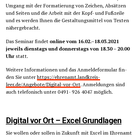
Umgang mit der For­ma­tie­rung von Zei­chen, Absät­zen
und Sei­ten und die Arbeit mit der Kopf- und Fuß­zei­le
und es wer­den Ihnen die Gestal­tungs­mit­tel von Tex­ten
nähergebracht.
Das Semi­nar fin­det
online vom 16.02.–18.03.2021
jeweils diens­tags und don­ners­tags von 18.30 – 20.00
Uhr
statt.
Wei­te­re Infor­ma­tio­nen und das Anmel­de­for­mu­lar fin­
den Sie unter
https://ehrenamt.landkreis-
leer.de/Angebote/Digital-vor-Ort
. Anmel­dun­gen sind
auch tele­fo­nisch unter 0491- 926 4047 möglich.
Digi­tal vor Ort – Excel Grundlagen
Sie wol­len oder sol­len in Zukunft mit Excel im Ehren­amt