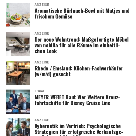
ANZEIGE
Aro­ma­ti­sche Bär­lauch-Bowl mit Mat­jes und
fri­schem Gemüse
ANZEIGE
Der neue Wohn­trend: Maß­ge­fer­tig­te Möbel
von nobi­lia für alle Räu­me im ein­heit­li­
chen Look
ANZEIGE
Rhe­de / Ems­land: Küchen-Fach­ver­käu­fer
(w/m/d) gesucht
LOKAL
MEYER WERFT Baut Vier Wei­te­re Kreuz­
fahrt­schif­fe für Dis­ney Crui­se Line
ANZEIGE
Kyber­ne­tik im Ver­trieb: Psy­cho­lo­gi­sche
Stra­te­gien für erfolg­rei­che Ver­kaufs­ge­