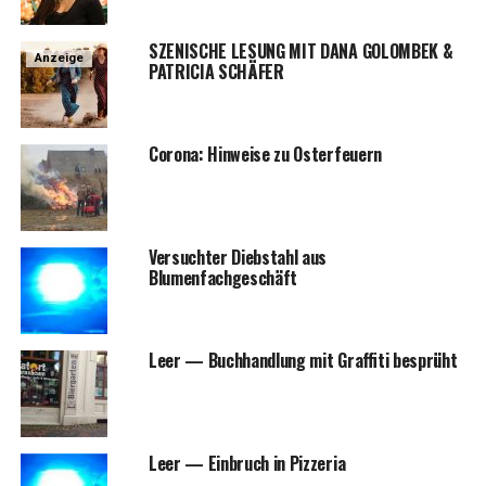
SZENISCHE LESUNG MIT DANA GOLOMBEK &
Anzeige
PATRICIA SCHÄFER
Coro­na: Hin­wei­se zu Osterfeuern
Ver­such­ter Dieb­stahl aus
Blumenfachgeschäft
Leer — Buch­hand­lung mit Graf­fi­ti besprüht
Leer — Ein­bruch in Pizzeria