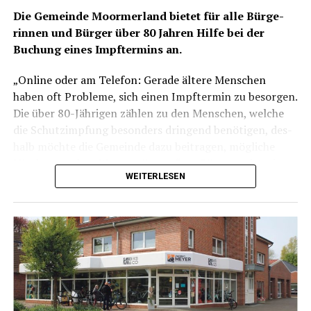
Die Gemein­de Moorm­er­land bie­tet für alle Bür­ge­
rin­nen und Bür­ger über 80 Jah­ren Hil­fe bei der
Buchung eines Impf­ter­mins an.
„Online oder am Tele­fon: Gera­de älte­re Men­schen
haben oft Pro­ble­me, sich einen Impf­ter­min zu besor­gen.
Die über 80-Jäh­ri­gen zäh­len zu den Men­schen, wel­che
die Schutz­imp­fung beson­ders drin­gend benö­ti­gen, des­
halb möch­te die Gemein­de dazu bei­tra­gen, mög­li­che
Hür­den aus dem Weg zu räu­men“, so Bür­ger­meis­te­rin
WEITERLESEN
Bet­ti­na Stöhr.
Anzei­ge: