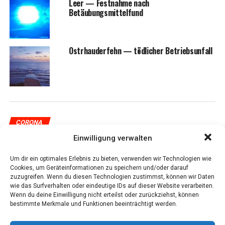
Leer — Fest­nah­me nach
Betäubungsmittelfund
Ost­rhau­der­fehn — töd­li­cher Betriebsunfall
CORONA
Coro­na: Inzi­denz­wert für den Land­
Einwilligung verwalten
kreis Leer wei­ter­hin hoch
Um dir ein optimales Erlebnis zu bieten, verwenden wir Technologien wie
Cookies, um Geräteinformationen zu speichern und/oder darauf
zuzugreifen. Wenn du diesen Technologien zustimmst, können wir Daten
Veröffentlicht
vor 5 Jahren
am
21. Februar 2021
Von
Ingo Tonsor -
wie das Surfverhalten oder eindeutige IDs auf dieser Website verarbeiten.
Wenn du deine Einwilligung nicht erteilst oder zurückziehst, können
bestimmte Merkmale und Funktionen beeinträchtigt werden.