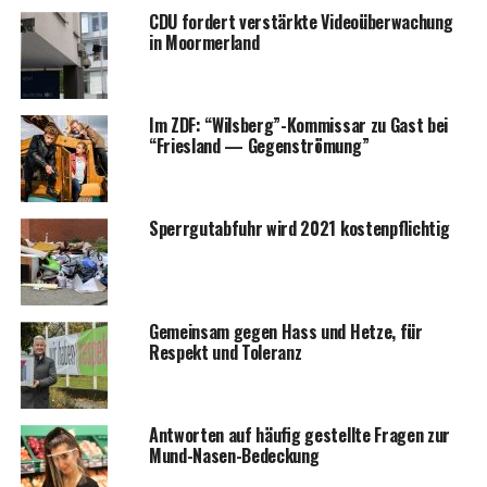
CDU for­dert ver­stärk­te Video­über­wa­chung
in Moormerland
Im ZDF: “Wilsberg”-Kommissar zu Gast bei
“Fries­land — Gegenströmung”
Sperr­gut­ab­fuhr wird 2021 kostenpflichtig
Gemein­sam gegen Hass und Het­ze, für
Respekt und Toleranz
Ant­wor­ten auf häu­fig gestell­te Fra­gen zur
Mund-Nasen-Bedeckung