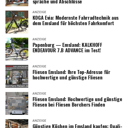
sprä­che und Abschlüsse
ANZEIGE
KOGA Evia: Moderns­te Fahr­rad­tech­nik aus
dem Ems­land für höchs­ten Fahrkomfort
ANZEIGE
Papen­burg — Ems­land: KALKHOFF
ENDEAVOUR 7.B ADVANCE im Test!
ANZEIGE
Flie­sen Ems­land: Ihre Top-Adres­se für
hoch­wer­ti­ge und güns­ti­ge Fliesen
ANZEIGE
Flie­sen Ems­land: Hoch­wer­ti­ge und güns­ti­ge
Flie­sen bei Flie­sen Bor­chers Finden
ANZEIGE
Güns­ti­ge Küchen im Ems­land kau­fen: Qua­li­