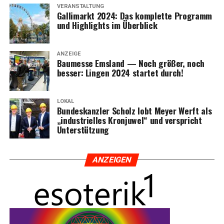
VERANSTALTUNG
Gal­li­markt 2024: Das kom­plet­te Pro­gramm
und High­lights im Überblick
ANZEIGE
Bau­mes­se Ems­land — Noch grö­ßer, noch
bes­ser: Lin­gen 2024 star­tet durch!
LOKAL
Bun­des­kanz­ler Scholz lobt Mey­er Werft als
„indus­tri­el­les Kron­ju­wel“ und ver­spricht
Unterstützung
ANZEI­GEN