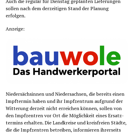
Auch die regu­lär für Diens­tag geplan­ten Lie­fe­run­gen
sol­len nach dem der­zei­ti­gen Stand der Pla­nung
erfolgen.
Anzei­ge:
Nie­der­säch­sin­nen und Nie­der­sach­sen, die bereits einen
Impf­ter­min haben und ihr Impf­zen­trum auf­grund der
Wit­te­rung der­zeit nicht errei­chen kön­nen, sol­len von
den Impf­zen­tren vor Ort die Mög­lich­keit eines Ersatz­
ter­mins erhal­ten. Die Land­krei­se und kreis­frei­en Städ­te,
die die Impf­zen­tren betrei­ben, infor­mie­ren ihrer­seits