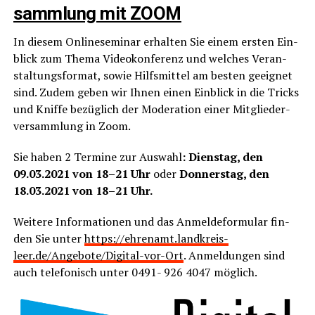
samm­lung mit ZOOM
In die­sem Online­se­mi­nar erhal­ten Sie einem ers­ten Ein­
blick zum The­ma Video­kon­fe­renz und wel­ches Ver­an­
stal­tungs­for­mat, sowie Hilfs­mit­tel am bes­ten geeig­net
sind. Zudem geben wir Ihnen einen Ein­blick in die Tricks
und Knif­fe bezüg­lich der Mode­ra­ti­on einer Mit­glie­der­
ver­samm­lung in Zoom.
Sie haben 2 Ter­mi­ne zur Aus­wahl
: Diens­tag, den
09.03.2021 von 18–21 Uhr
oder
Don­ners­tag, den
18.03.2021 von 18–21 Uhr.
Wei­te­re Infor­ma­tio­nen und das Anmel­de­for­mu­lar fin­
den Sie unter
https://ehrenamt.landkreis-
leer.de/Angebote/Digital-vor-Ort
. Anmel­dun­gen sind
auch tele­fo­nisch unter 0491- 926 4047 möglich.