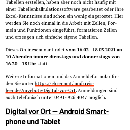
Tabel­len erstel­len, haben aber noch nicht häu­fig mit
einer Tabel­len­kal­ku­la­ti­ons­soft­ware gear­bei­tet oder Ihre
Excel-Kennt­nis­se sind schon ein wenig ein­ge­ros­tet. Hier
wer­den Sie noch ein­mal in die Arbeit mit Zel­len, For­
meln und Funk­tio­nen ein­ge­führt, for­ma­tie­ren Zel­len
und erzeu­gen sich ein­fa­che eige­ne Tabellen.
Die­ses Online­se­mi­nar fin­det
vom 16.02.–18.03.2021 an
10 Aben­den immer diens­tags und don­ners­tags von
16.30 – 18 Uhr
statt.
Wei­te­re Infor­ma­tio­nen und das Anmel­de­for­mu­lar fin­
den Sie unter
https://ehrenamt.landkreis-
leer.de/Angebote/Digital-vor-Ort
. Anmel­dun­gen sind
auch tele­fo­nisch unter 0491- 926 4047 möglich.
Digi­tal vor Ort — Android Smart­
phone und Tablet