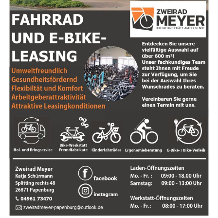
Damit alle Senio­rin­nen und Senio­ren von die­sem Ange­
bot Kennt­nis haben, wird den betref­fen­den Per­so­nen in
den nächs­ten Tagen ein Brief zuge­sandt. Es han­delt sich
dabei aus­schließ­lich um ein Ange­bot zur Unter­stüt­zung
einer Buchung eines Impf­ter­mins. Ein Fahr­dienst kann
nicht gestellt werden.
Ab Mon­tag, den 15. Febru­ar, sind die Mit­ar­bei­te­rin­nen
und Mit­ar­bei­ter unter den Tele­fon­num­mern
04954/801‑2721, 04954/801‑2722 oder
04954/801‑2723
mon­tags bis don­ners­tags in der Zeit
von 9:00 Uhr bis 12:30 Uhr und 13:30 Uhr bis 16:30
Uhr sowie frei­tags in der Zeit von 9:00 bis 13:00
Uhr
zu erreichen.
Anzei­ge: