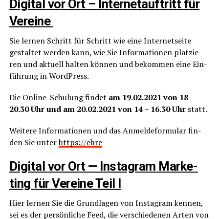
Digi­tal vor Ort – Inter­net­auf­tritt für
Vereine
Sie ler­nen Schritt für Schritt wie eine Inter­net­sei­te
gestal­tet wer­den kann, wie Sie Infor­ma­tio­nen plat­zie­
ren und aktu­ell hal­ten kön­nen und bekom­men eine Ein­
füh­rung in WordPress.
Die Online-Schu­lung fin­det
am 19.02.2021 von 18 –
20.30 Uhr und am 20.02.2021 von 14 – 16.30 Uhr
statt.
Wei­te­re Infor­ma­tio­nen und das Anmel­de­for­mu­lar fin­
den Sie unter
https://ehre
Digi­tal vor Ort — Insta­gram Mar­ke­
ting für Ver­ei­ne Teil I
Hier ler­nen Sie die Grund­la­gen von Insta­gram ken­nen,
sei es der per­sön­li­che Feed, die ver­schie­de­nen Arten von