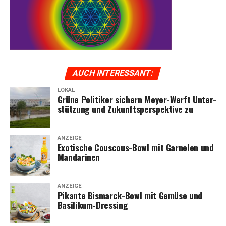
AUCH INTER­ES­SANT:
LOKAL
Grü­ne Poli­ti­ker sichern Mey­er-Werft Unter­
stüt­zung und Zukunfts­per­spek­ti­ve zu
ANZEIGE
Exo­ti­sche Cous­cous-Bowl mit Gar­ne­len und
Mandarinen
ANZEIGE
Pikan­te Bis­marck-Bowl mit Gemü­se und
Basilikum-Dressing