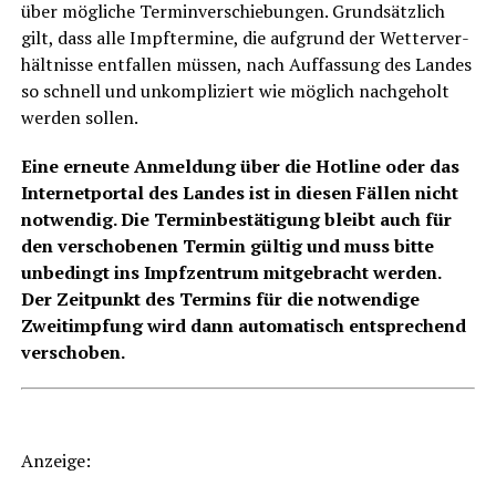
über mög­li­che Ter­min­ver­schie­bun­gen. Grund­sätz­lich
gilt, dass alle Impf­ter­mi­ne, die auf­grund der Wet­ter­ver­
hält­nis­se ent­fal­len müs­sen, nach Auf­fas­sung des Lan­des
so schnell und unkom­pli­ziert wie mög­lich nach­ge­holt
wer­den sollen.
Eine erneu­te Anmel­dung über die Hot­line oder das
Inter­net­por­tal des Lan­des ist in die­sen Fäl­len nicht
not­wen­dig. Die Ter­min­be­stä­ti­gung bleibt auch für
den ver­scho­be­nen Ter­min gül­tig und muss bit­te
unbe­dingt ins Impf­zen­trum mit­ge­bracht wer­den.
Der Zeit­punkt des Ter­mins für die not­wen­di­ge
Zweit­imp­fung wird dann auto­ma­tisch ent­spre­chend
verschoben.
Anzei­ge: