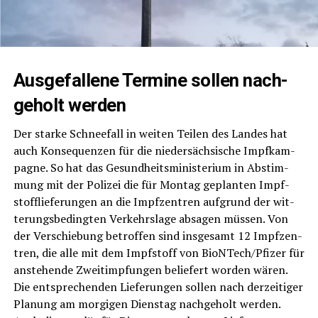
Aus­ge­fal­le­ne Ter­mi­ne sol­len nach­
ge­holt werden
Der star­ke Schnee­fall in wei­ten Tei­len des Lan­des hat
auch Kon­se­quen­zen für die nie­der­säch­si­sche Impf­kam­
pa­gne. So hat das Gesund­heits­mi­nis­te­ri­um in Abstim­
mung mit der Poli­zei die für Mon­tag geplan­ten Impf­
stoff­lie­fe­run­gen an die Impf­zen­tren auf­grund der wit­
te­rungs­be­ding­ten Ver­kehrs­la­ge absa­gen müs­sen. Von
der Ver­schie­bung betrof­fen sind ins­ge­samt 12 Impf­zen­
tren, die alle mit dem Impf­stoff von BioNTech/Pfizer für
anste­hen­de Zweit­imp­fun­gen belie­fert wor­den wären.
Die ent­spre­chen­den Lie­fe­run­gen sol­len nach der­zei­ti­ger
Pla­nung am mor­gi­gen Diens­tag nach­ge­holt wer­den.