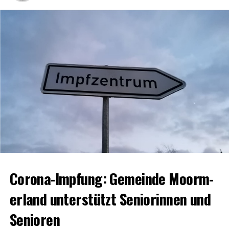
ver­teilt sind mitt­ler­wei­le 26 Her­de bekannt.
Die hohe Zahl an Infek­tio­nen führt zu einer ent­spre­chend
hohen Zahl von Qua­ran­tä­ne-Anord­nun­gen. In Qua­ran­tä­ne
befin­den sich nun­mehr 998 Personen.
[anzei­ge:]
Coro­na-Imp­fung: Gemein­de Moorm­
er­land unter­stützt Senio­rin­nen und
Senioren