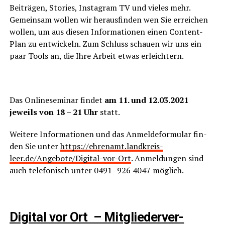
Bei­trä­gen, Sto­ries, Insta­gram TV und vie­les mehr.
Gemein­sam wol­len wir her­aus­fin­den wen Sie errei­chen
wol­len, um aus die­sen Infor­ma­tio­nen einen Con­tent-
Plan zu ent­wi­ckeln. Zum Schluss schau­en wir uns ein
paar Tools an, die Ihre Arbeit etwas erleichtern.
Das Online­se­mi­nar fin­det
am 11. und 12.03.2021
jeweils von 18 – 21 Uhr
statt.
Wei­te­re Infor­ma­tio­nen und das Anmel­de­for­mu­lar fin­
den Sie unter
https://ehrenamt.landkreis-
leer.de/Angebote/Digital-vor-Ort
. Anmel­dun­gen sind
auch tele­fo­nisch unter 0491- 926 4047 möglich.
Digi­tal vor Ort – Mit­glie­der­ver­