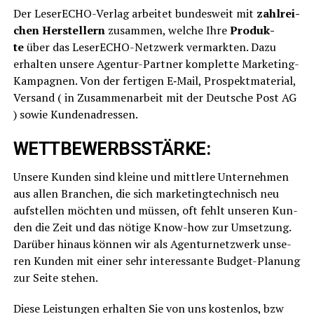
Der Lese­r­ECHO-Ver­lag arbei­tet bun­des­weit mit
zahl­rei­
chen Her­stel­lern
zusam­men, wel­che Ihre
Pro­duk­
te
über das Lese­r­ECHO-Netz­werk ver­mark­ten. Dazu
erhal­ten unse­re Agen­tur-Part­ner kom­plet­te Mar­ke­ting-
Kam­pa­gnen. Von der fer­ti­gen E‑Mail, Pro­spekt­ma­te­ri­al,
Ver­sand ( in Zusam­men­ar­beit mit der Deut­sche Post AG
) sowie Kundenadressen.
WETTBEWERBSSTÄRKE:
Unse­re Kun­den sind klei­ne und mitt­le­re Unter­neh­men
aus allen Bran­chen, die sich mar­ke­ting­tech­nisch neu
auf­stel­len möch­ten und müs­sen, oft fehlt unse­ren Kun­
den die Zeit und das nöti­ge Know-how zur Umset­zung.
Dar­über hin­aus kön­nen wir als Agen­tur­netz­werk unse­
ren Kun­den mit einer sehr inter­es­san­te Bud­get-Pla­nung
zur Sei­te stehen.
Die­se Leis­tun­gen erhal­ten Sie von uns kos­ten­los, bzw