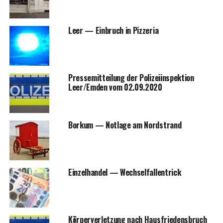
Leer — Ein­bruch in Pizzeria
Pres­se­mit­tei­lung der Poli­zei­in­spek­ti­on
Leer/Emden vom 02.09.2020
Bor­kum — Not­la­ge am Nordstrand
Ein­zel­han­del — Wechselfallentrick
Kör­per­ver­let­zung nach Haus­frie­dens­bruch