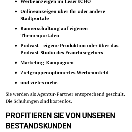
Wer­be­an­zei­gen im LeserECHO
Online­an­zei­gen über Ihr oder ande­re
Stadtportale
Ban­ner­schal­tung auf eige­nen
Themenportalen
Pod­cast – eige­ne Pro­duk­ti­on oder über das
Pod­cast-Stu­dio des Franchisegebers
Mar­ke­ting-Kam­pa­gnen
Ziel­grup­pen­op­ti­mier­tes Werbeumfeld
und vie­les mehr.
Sie wer­den als Agen­tur-Part­ner ent­spre­chend geschult.
Die Schu­lun­gen sind kostenlos.
PROFITIEREN SIE VON UNSEREN
BESTANDSKUNDEN