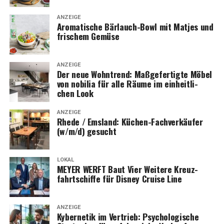
ANZEIGE
Aro­ma­ti­sche Bär­lauch-Bowl mit Mat­jes und
fri­schem Gemüse
ANZEIGE
Der neue Wohn­trend: Maß­ge­fer­tig­te Möbel
von nobi­lia für alle Räu­me im ein­heit­li­
chen Look
ANZEIGE
Rhe­de / Ems­land: Küchen-Fach­ver­käu­fer
(w/m/d) gesucht
LOKAL
MEYER WERFT Baut Vier Wei­te­re Kreuz­
fahrt­schif­fe für Dis­ney Crui­se Line
ANZEIGE
Kyber­ne­tik im Ver­trieb: Psy­cho­lo­gi­sche