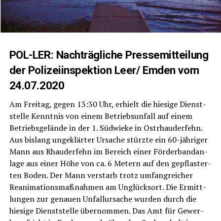
POL-LER: Nach­träg­li­che Pres­se­mit­tei­lung
der Poli­zei­in­spek­ti­on Leer/ Emden vom
24.07.2020
Am Frei­tag, gegen 13:30 Uhr, erhielt die hie­si­ge Dienst­
stel­le Kennt­nis von einem Betriebs­un­fall auf einem
Betriebs­ge­län­de in der 1. Süd­wie­ke in Ost­rhau­der­fehn.
Aus bis­lang unge­klär­ter Ursa­che stürz­te ein 60-jäh­ri­ger
Mann aus Rhau­der­fehn im Bereich einer För­der­band­an­
la­ge aus einer Höhe von ca. 6 Metern auf den gepflas­ter­
ten Boden. Der Mann ver­starb trotz umfang­rei­cher
Reani­ma­ti­ons­maß­nah­men am Unglücks­ort. Die Ermitt­
lun­gen zur genau­en Unfall­ur­sa­che wur­den durch die
hie­si­ge Dienst­stel­le über­nom­men. Das Amt für Gewer­