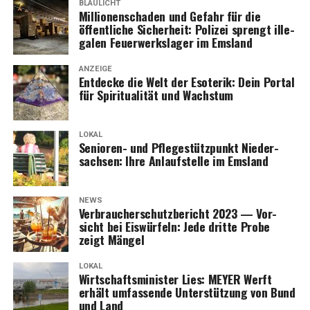
BLAULICHT
Mil­lio­nen­scha­den und Gefahr für die
öffent­li­che Sicher­heit: Poli­zei sprengt ille­
ga­len Feu­er­werks­la­ger im Emsland
ANZEIGE
Ent­de­cke die Welt der Eso­te­rik: Dein Por­tal
für Spi­ri­tua­li­tät und Wachstum
LOKAL
Senio­ren- und Pfle­ge­stütz­punkt Nie­der­
sach­sen: Ihre Anlauf­stel­le im Emsland
NEWS
Ver­brau­cher­schutz­be­richt 2023 — Vor­
sicht bei Eis­wür­feln: Jede drit­te Pro­be
zeigt Mängel
LOKAL
Wirt­schafts­mi­nis­ter Lies: MEYER Werft
erhält umfas­sen­de Unter­stüt­zung von Bund
und Land