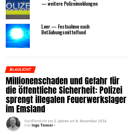
— wei­te­re Polizeimeldungen
Leer — Fest­nah­me nach
Betäubungsmittelfund
BLAULICHT
Mil­lio­nen­scha­den und Gefahr für
die öffent­li­che Sicher­heit: Poli­zei
sprengt ille­ga­len Feu­er­werks­la­ger
im Emsland
Veröffentlicht
vor 2 Jahren
am
8. November 2024
Von
Ingo Tonsor -