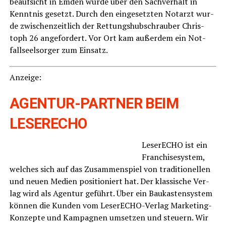
be­auf­sicht in Emden wur­de über den Sach­ver­halt in
Kennt­nis gesetzt. Durch den ein­ge­setz­ten Not­arzt wur­
de zwi­schen­zeit­lich der Ret­tungs­hub­schrau­ber Chris­
toph 26 ange­for­dert. Vor Ort kam außer­dem ein Not­
fall­seel­sor­ger zum Einsatz.
Anzei­ge:
AGENTUR-PARTNER BEIM
LESERECHO
Lese­r­ECHO ist ein
Fran­chise­sys­tem,
wel­ches sich auf das Zusam­men­spiel von tra­di­tio­nel­len
und neu­en Medi­en posi­tio­niert hat. Der klas­si­sche Ver­
lag wird als Agen­tur geführt. Über ein Bau­kas­ten­sys­tem
kön­nen die Kun­den vom Lese­r­ECHO-Ver­lag Mar­ke­ting-
Kon­zep­te und Kam­pa­gnen umset­zen und steu­ern. Wir