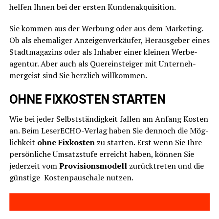
hel­fen Ihnen bei der ers­ten Kundenakquisition.
Sie kom­men aus der Wer­bung oder aus dem Mar­ke­ting.
Ob als ehe­ma­li­ger Anzei­gen­ver­käu­fer, Her­aus­ge­ber eines
Stadt­ma­ga­zins oder als Inha­ber einer klei­nen Wer­be­
agen­tur. Aber auch als Quer­ein­stei­ger mit Unter­neh­
mer­geist sind Sie herz­lich willkommen.
OHNE FIXKOSTEN STARTEN
Wie bei jeder Selbst­stän­dig­keit fal­len am Anfang Kos­ten
an. Beim Lese­r­ECHO-Ver­lag haben Sie den­noch die Mög­
lich­keit
ohne Fix­kos­ten
zu star­ten. Erst wenn Sie Ihre
per­sön­li­che Umsatz­stu­fe erreicht haben, kön­nen Sie
jeder­zeit vom
Pro­vi­si­ons­mo­dell
zurück­tre­ten und die
güns­ti­ge Kos­ten­pau­scha­le nutzen.