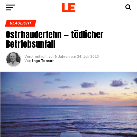
BLAULICHT
Ost­rhau­der­fehn — töd­li­cher
Betriebsunfall
Veröffentlicht
vor 6 Jahren
am
24. Juli 2020
Von
Ingo Tonsor