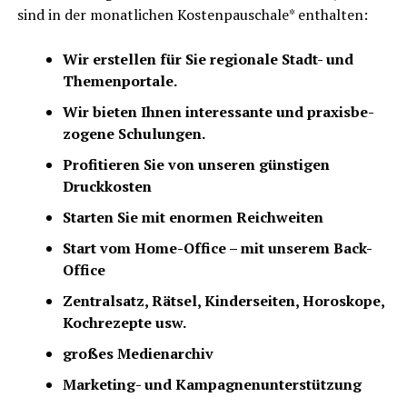
sind in der monat­li­chen Kos­ten­pau­scha­le* enthalten:
Wir erstel­len für Sie regio­na­le Stadt- und
Themenportale.
Wir bie­ten Ihnen inter­es­san­te und pra­xis­be­
zo­ge­ne Schulungen.
Pro­fi­tie­ren Sie von unse­ren güns­ti­gen
Druckkosten
Star­ten Sie mit enor­men Reichweiten
Start vom Home-Office – mit unse­rem Back-
Office
Zen­tral­satz, Rät­sel, Kin­der­sei­ten, Horo­sko­pe,
Koch­re­zep­te usw.
gro­ßes Medienarchiv
Mar­ke­ting- und Kampagnenunterstützung