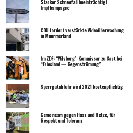
Star­ker Schnee­fall beein­träch­tigt
Impfkampagne
CDU for­dert ver­stärk­te Video­über­wa­chung
in Moormerland
Im ZDF: “Wilsberg”-Kommissar zu Gast bei
“Fries­land — Gegenströmung”
Sperr­gut­ab­fuhr wird 2021 kostenpflichtig
Gemein­sam gegen Hass und Het­ze, für
Respekt und Toleranz