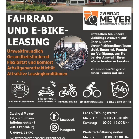
Die­se län­der­über­grei­fen­de Akti­on unter­streicht ein­mal
mehr die Bedeu­tung der
inten­si­ven Zusam­men­ar­beit
zwi­schen den nie­der­län­di­schen und deut­schen Behör­
den. Die schnel­le Reak­ti­on der Ein­satz­kräf­te hat nicht
nur eine poten­zi­ell gefähr­li­che Situa­ti­on abge­wen­det,
son­dern einen wich­ti­gen Bei­trag zur Sicher­heit auf bei­
den Sei­ten der Gren­ze geleistet.
Die Poli­zei­in­spek­ti­on Emsland/Grafschaft Bent­heim
bedankt sich bei allen betei­lig­ten Behör­den und setzt
die Ermitt­lun­gen zur
Her­kunft der Feu­er­werks­kör­per
sowie zur
Ver­ant­wort­lich­keit der Täter
fort.