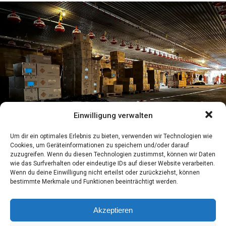
Einwilligung verwalten
Um dir ein optimales Erlebnis zu bieten, verwenden wir Technologien wie
Cookies, um Geräteinformationen zu speichern und/oder darauf
zuzugreifen. Wenn du diesen Technologien zustimmst, können wir Daten
Gigan­ti­scher Feu­er­werks-Schmug­gel auf­ge­deckt: Poli­zei
wie das Surfverhalten oder eindeutige IDs auf dieser Website verarbeiten.
sprengt ille­ga­les Depot im Emsland
Wenn du deine Einwilligung nicht erteilst oder zurückziehst, können
bestimmte Merkmale und Funktionen beeinträchtigt werden.
Emsland/Hüven
– Ein dra­ma­ti­scher Schlag gegen den
ille­ga­len Han­del mit gefähr­li­chem Pro­fi­feu­er­werk: Dank
Akzeptieren
einer län­der­über­grei­fen­den Zusam­men­ar­beit zwi­schen