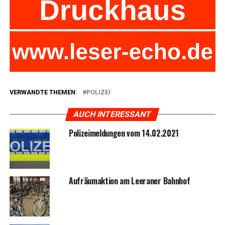
VERWANDTE THEMEN:
POLIZEI
AUCH INTERESSANT
Poli­zei­mel­dun­gen vom 14.02.2021
Auf­räum­ak­ti­on am Leera­ner Bahnhof