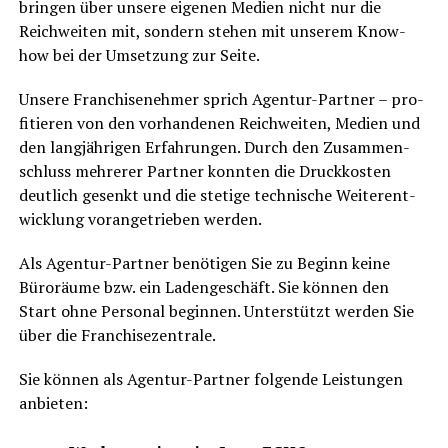
brin­gen über unse­re eige­nen Medi­en nicht nur die
Reich­wei­ten mit, son­dern ste­hen mit unse­rem Know-
how bei der Umset­zung zur Seite.
Unse­re Fran­chise­neh­mer sprich Agen­tur-Part­ner – pro­
fi­tie­ren von den vor­han­de­nen Reich­wei­ten, Medi­en und
den lang­jäh­ri­gen Erfah­run­gen. Durch den Zusam­men­
schluss meh­re­rer Part­ner konn­ten die Druck­kos­ten
deut­lich gesenkt und die ste­ti­ge tech­ni­sche Wei­ter­ent­
wick­lung vor­an­ge­trie­ben werden.
Als Agen­tur-Part­ner benö­ti­gen Sie zu Beginn kei­ne
Büro­räu­me bzw. ein Laden­ge­schäft. Sie kön­nen den
Start ohne Per­so­nal begin­nen. Unter­stützt wer­den Sie
über die Franchisezentrale.
Sie kön­nen als Agen­tur-Part­ner fol­gen­de Leis­tun­gen
anbieten: