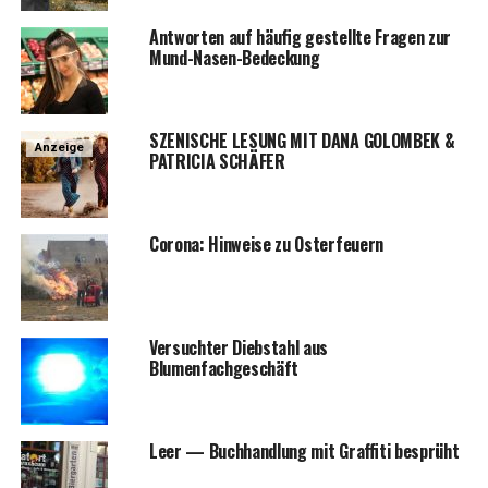
Ant­wor­ten auf häu­fig gestell­te Fra­gen zur
Mund-Nasen-Bedeckung
SZENISCHE LESUNG MIT DANA GOLOMBEK &
Anzeige
PATRICIA SCHÄFER
Coro­na: Hin­wei­se zu Osterfeuern
Ver­such­ter Dieb­stahl aus
Blumenfachgeschäft
Leer — Buch­hand­lung mit Graf­fi­ti besprüht