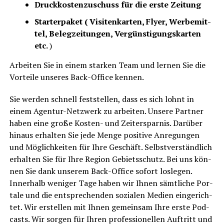
Druck­kos­ten­zu­schuss für die ers­te Zeitung
Star­ter­pa­ket ( Visi­ten­kar­ten, Fly­er, Wer­be­mit­
tel, Beleg­zei­tun­gen, Ver­güns­ti­gungs­kar­ten
etc.
)
Arbei­ten Sie in einem star­ken Team und ler­nen Sie die
Vor­tei­le unse­res Back-Office kennen.
Sie wer­den schnell fest­stel­len, dass es sich lohnt in
einem Agen­tur-Netz­werk zu arbei­ten. Unse­re Part­ner
haben eine gro­ße Kos­ten- und Zeit­er­spar­nis. Dar­über
hin­aus erhal­ten Sie jede Men­ge posi­ti­ve Anre­gun­gen
und Mög­lich­kei­ten für Ihre Geschäft. Selbst­ver­ständ­lich
erhal­ten Sie für Ihre Regi­on Gebiets­schutz. Bei uns kön­
nen Sie dank unse­rem Back-Office sofort los­le­gen.
Inner­halb weni­ger Tage haben wir Ihnen sämt­li­che Por­
ta­le und die ent­spre­chen­den sozia­len Medi­en ein­ge­rich­
tet. Wir erstel­len mit Ihnen gemein­sam Ihre ers­te Pod­
casts. Wir sor­gen für Ihren pro­fes­sio­nel­len Auf­tritt und