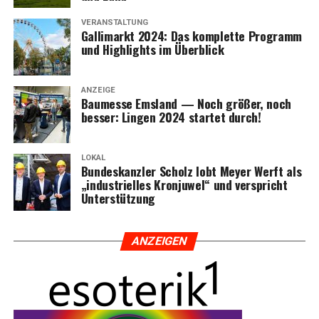
VERANSTALTUNG
Gal­li­markt 2024: Das kom­plet­te Pro­gramm
und High­lights im Überblick
ANZEIGE
Bau­mes­se Ems­land — Noch grö­ßer, noch
bes­ser: Lin­gen 2024 star­tet durch!
LOKAL
Bun­des­kanz­ler Scholz lobt Mey­er Werft als
„indus­tri­el­les Kron­ju­wel“ und ver­spricht
Unterstützung
ANZEI­GEN