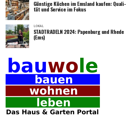
Güns­ti­ge Küchen im Ems­land kau­fen: Qua­li­
tät und Ser­vice im Fokus
LOKAL
STADTRADELN 2024: Papen­burg und Rhe­de
(Ems)