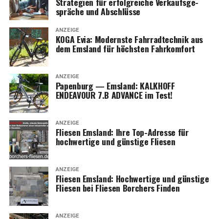
Stra­te­gien für erfolg­rei­che Ver­kaufs­ge­
sprä­che und Abschlüsse
ANZEIGE
KOGA Evia: Moderns­te Fahr­rad­tech­nik aus
dem Ems­land für höchs­ten Fahrkomfort
ANZEIGE
Papen­burg — Ems­land: KALKHOFF
ENDEAVOUR 7.B ADVANCE im Test!
ANZEIGE
Flie­sen Ems­land: Ihre Top-Adres­se für
hoch­wer­ti­ge und güns­ti­ge Fliesen
ANZEIGE
Flie­sen Ems­land: Hoch­wer­ti­ge und güns­ti­ge
Flie­sen bei Flie­sen Bor­chers Finden
ANZEIGE