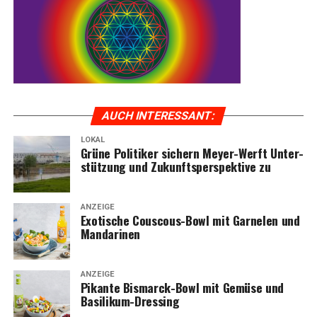
AUCH INTER­ES­SANT:
LOKAL
Grü­ne Poli­ti­ker sichern Mey­er-Werft Unter­
stüt­zung und Zukunfts­per­spek­ti­ve zu
ANZEIGE
Exo­ti­sche Cous­cous-Bowl mit Gar­ne­len und
Mandarinen
ANZEIGE
Pikan­te Bis­marck-Bowl mit Gemü­se und
Basilikum-Dressing