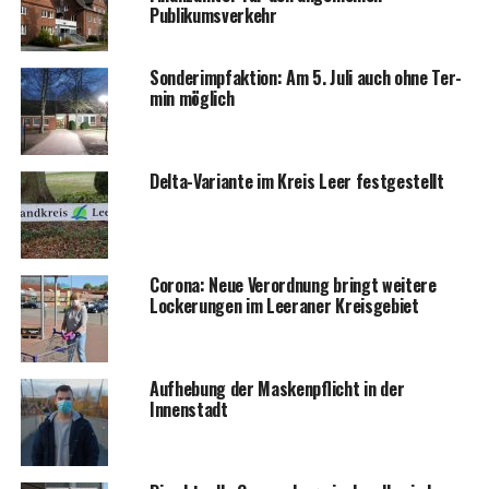
Publikumsverkehr
Son­der­impf­ak­ti­on: Am 5. Juli auch ohne Ter­
min möglich
Del­ta-Vari­an­te im Kreis Leer festgestellt
Coro­na: Neue Ver­ord­nung bringt wei­te­re
Locke­run­gen im Leera­ner Kreisgebiet
Auf­he­bung der Mas­ken­pflicht in der
Innenstadt