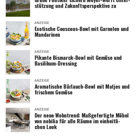
stüt­zung und Zukunfts­per­spek­ti­ve zu
ANZEIGE
Exo­ti­sche Cous­cous-Bowl mit Gar­ne­len und
Mandarinen
ANZEIGE
Pikan­te Bis­marck-Bowl mit Gemü­se und
Basilikum-Dressing
ANZEIGE
Aro­ma­ti­sche Bär­lauch-Bowl mit Mat­jes und
fri­schem Gemüse
ANZEIGE
Der neue Wohn­trend: Maß­ge­fer­tig­te Möbel
von nobi­lia für alle Räu­me im ein­heit­li­
chen Look