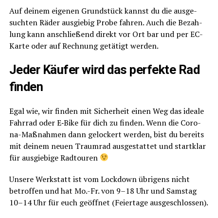
Auf dei­nem eige­nen Grund­stück kannst du die aus­ge­
such­ten Räder aus­gie­big Pro­be fah­ren. Auch die Bezah­
lung kann anschlie­ßend direkt vor Ort bar und per EC-
Kar­te oder auf Rech­nung getä­tigt werden.
Jeder Käu­fer wird das per­fek­te Rad
finden
Egal wie, wir fin­den mit Sicher­heit einen Weg das idea­le
Fahr­rad oder E‑Bike für dich zu fin­den. Wenn die Coro­
na-Maß­nah­men dann gelo­ckert wer­den, bist du bereits
mit dei­nem neu­en Traum­rad aus­ge­stat­tet und start­klar
für aus­gie­bi­ge Rad­tou­ren
Unse­re Werk­statt ist vom Lock­down übri­gens nicht
betrof­fen und hat Mo.-Fr. von 9–18 Uhr und Sams­tag
10–14 Uhr für euch geöff­net (Fei­er­ta­ge ausgeschlossen).