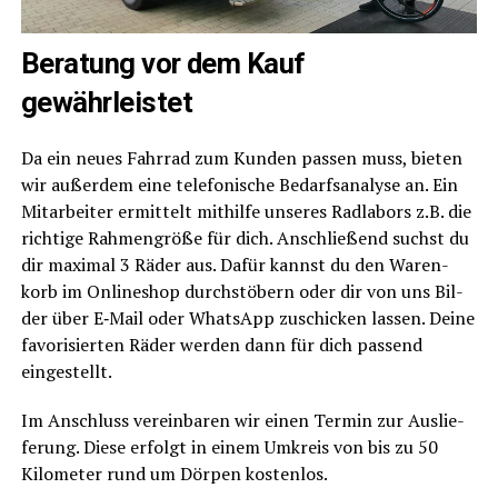
Bera­tung vor dem Kauf
gewährleistet
Da ein neu­es Fahr­rad zum Kun­den pas­sen muss, bie­ten
wir außer­dem eine tele­fo­ni­sche Bedarfs­ana­ly­se an. Ein
Mit­ar­bei­ter ermit­telt mit­hil­fe unse­res Rad­la­bors z.B. die
rich­ti­ge Rah­men­grö­ße für dich. Anschlie­ßend suchst du
dir maxi­mal 3 Räder aus. Dafür kannst du den Waren­
korb im Online­shop durch­stö­bern oder dir von uns Bil­
der über E‑Mail oder Whats­App zuschi­cken las­sen. Dei­ne
favo­ri­sier­ten Räder wer­den dann für dich pas­send
eingestellt.
Im Anschluss ver­ein­ba­ren wir einen Ter­min zur Aus­lie­
fe­rung. Die­se erfolgt in einem Umkreis von bis zu 50
Kilo­me­ter rund um Dör­pen kostenlos.