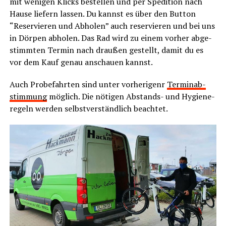
mit weni­gen Klicks bestel­len und per Spe­di­ti­on nach
Hau­se lie­fern las­sen. Du kannst es über den But­ton
“Reser­vie­ren und Abho­len” auch reser­vie­ren und bei uns
in Dör­pen abho­len. Das Rad wird zu einem vor­her abge­
stimm­ten Ter­min nach drau­ßen gestellt, damit du es
vor dem Kauf genau anschau­en kannst.
Auch Pro­be­fahr­ten sind unter vor­he­ri­genr
Ter­min­ab­
stim­mung
mög­lich. Die nöti­gen Abstands- und Hygie­ne­
re­geln wer­den selbst­ver­ständ­lich beachtet.