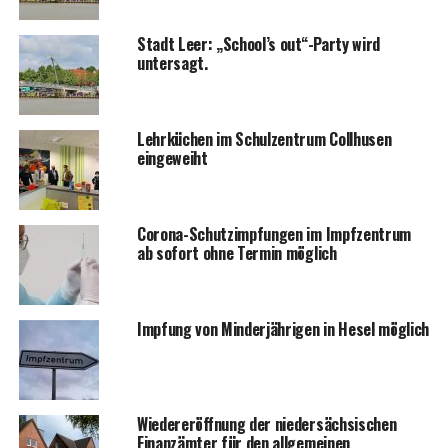
Stadt Leer: „School’s out“-Party wird
untersagt.
Lehr­kü­chen im Schul­zen­trum Coll­husen
eingeweiht
Coro­na-Schutz­imp­fun­gen im Impf­zen­trum
ab sofort ohne Ter­min möglich
Imp­fung von Min­der­jäh­ri­gen in Hesel möglich
Wie­der­eröff­nung der nie­der­säch­si­schen
Finanz­äm­ter für den all­ge­mei­nen