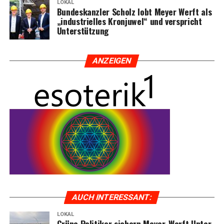
LOKAL
Bun­des­kanz­ler Scholz lobt Mey­er Werft als
„indus­tri­el­les Kron­ju­wel“ und ver­spricht
Unterstützung
ANZEI­GEN
AUCH INTER­ES­SANT:
LOKAL
Grü­ne Poli­ti­ker sichern Mey­er-Werft Unter­