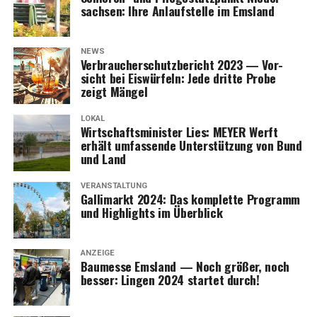
sach­sen: Ihre Anlauf­stel­le im Emsland
NEWS
Ver­brau­cher­schutz­be­richt 2023 — Vor­
sicht bei Eis­wür­feln: Jede drit­te Pro­be
zeigt Mängel
LOKAL
Wirt­schafts­mi­nis­ter Lies: MEYER Werft
erhält umfas­sen­de Unter­stüt­zung von Bund
und Land
VERANSTALTUNG
Gal­li­markt 2024: Das kom­plet­te Pro­gramm
und High­lights im Überblick
ANZEIGE
Bau­mes­se Ems­land — Noch grö­ßer, noch
bes­ser: Lin­gen 2024 star­tet durch!