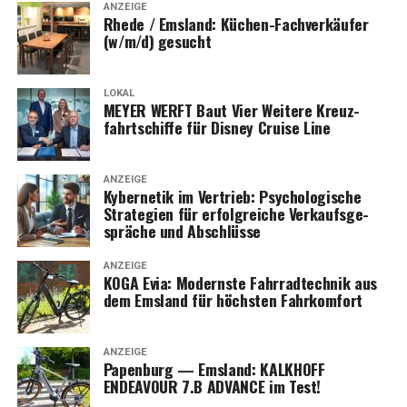
ANZEIGE
Rhe­de / Ems­land: Küchen-Fach­ver­käu­fer
(w/m/d) gesucht
LOKAL
MEYER WERFT Baut Vier Wei­te­re Kreuz­
fahrt­schif­fe für Dis­ney Crui­se Line
ANZEIGE
Kyber­ne­tik im Ver­trieb: Psy­cho­lo­gi­sche
Stra­te­gien für erfolg­rei­che Ver­kaufs­ge­
sprä­che und Abschlüsse
ANZEIGE
KOGA Evia: Moderns­te Fahr­rad­tech­nik aus
dem Ems­land für höchs­ten Fahrkomfort
ANZEIGE
Papen­burg — Ems­land: KALKHOFF
ENDEAVOUR 7.B ADVANCE im Test!