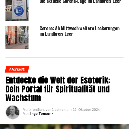
Die aktu­el­le Coro­na-Lage im Land­kreis Leer
Coro­na: Ab Mitt­woch wei­te­re Locke­run­gen
im Land­kreis Leer
ANZEIGE
Ent­de­cke die Welt der Eso­te­rik:
Dein Por­tal für Spi­ri­tua­li­tät und
Wachstum
Veröffentlicht
vor 2 Jahren
am
29. Oktober 2024
Von
Ingo Tonsor -