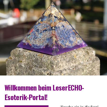
Will­kom­men beim LeserECHO-
Esoterik-Portal!