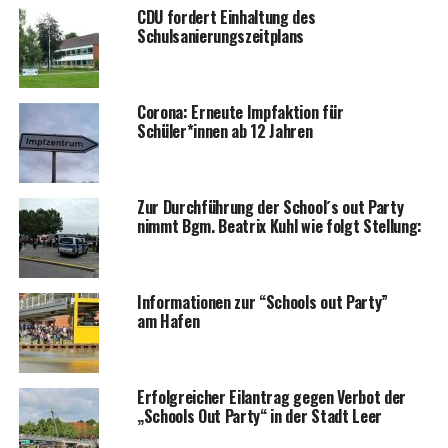
CDU for­dert Ein­hal­tung des
Schulsanierungszeitplans
Coro­na: Erneu­te Impf­ak­ti­on für
Schüler*innen ab 12 Jahren
Zur Durch­füh­rung der School´s out Par­ty
nimmt Bgm. Bea­trix Kuhl wie folgt Stellung:
Infor­ma­tio­nen zur “Schools out Par­ty”
am Hafen
Erfolg­rei­cher Eil­an­trag gegen Ver­bot der
„Schools Out Par­ty“ in der Stadt Leer