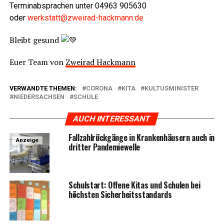
Ter­min­ab­spra­chen unter 04963 905630
oder
werkstatt@zweirad-hackmann.de
Bleibt gesund
Euer Team von
Zwei­rad Hack­mann
VERWANDTE THEMEN:
CORONA
KITA
KULTUSMINISTER
NIEDERSACHSEN
SCHULE
AUCH INTERESSANT
Fall­zahl­rück­gän­ge in Kran­ken­häu­sern auch in
Anzeige
drit­ter Pandemiewelle
Schul­start: Offe­ne Kitas und Schu­len bei
höchs­ten Sicherheitsstandards