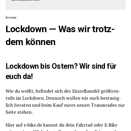
Anzeige
Lock­down — Was wir trotz­
dem können
Lock­down bis Ostern? Wir sind für
euch da!
Wie du weißt, befin­det sich der Ein­zel­han­del größ­ten­
teils im Lock­down. Den­noch wol­len wir euch best­mög­
lich bera­ten und beim Kauf eures neu­en Traum­ra­des zur
Sei­te stehen.
Hier auf e‑bike.de kannst du dein Fahr­rad oder E‑Bike