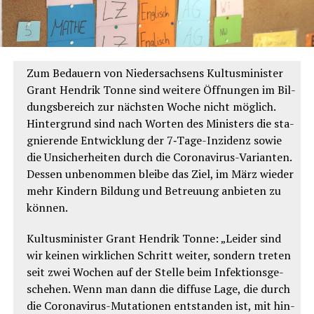
Zum Bedau­ern von Nie­der­sach­sens Kul­tus­mi­nis­ter
Grant Hen­drik Ton­ne sind wei­te­re Öff­nun­gen im Bil­
dungs­be­reich zur nächs­ten Woche nicht mög­lich.
Hin­ter­grund sind nach Wor­ten des Minis­ters die sta­
gnie­ren­de Ent­wick­lung der 7‑Ta­ge-Inzi­denz sowie
die Unsi­cher­hei­ten durch die Coro­na­vi­rus-Vari­an­ten.
Des­sen unbe­nom­men blei­be das Ziel, im März wie­der
mehr Kin­dern Bil­dung und Betreu­ung anbie­ten zu
können.
Kul­tus­mi­nis­ter Grant Hen­drik Ton­ne: „Lei­der sind
wir kei­nen wirk­li­chen Schritt wei­ter, son­dern tre­ten
seit zwei Wochen auf der Stel­le beim Infek­ti­ons­ge­
sche­hen. Wenn man dann die dif­fu­se Lage, die durch
die Coro­na­vi­rus-Muta­tio­nen ent­stan­den ist, mit hin­