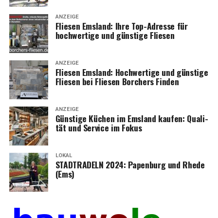
ANZEIGE
Flie­sen Ems­land: Ihre Top-Adres­se für
hoch­wer­ti­ge und güns­ti­ge Fliesen
ANZEIGE
Flie­sen Ems­land: Hoch­wer­ti­ge und güns­ti­ge
Flie­sen bei Flie­sen Bor­chers Finden
ANZEIGE
Güns­ti­ge Küchen im Ems­land kau­fen: Qua­li­
tät und Ser­vice im Fokus
LOKAL
STADTRADELN 2024: Papen­burg und Rhe­de
(Ems)