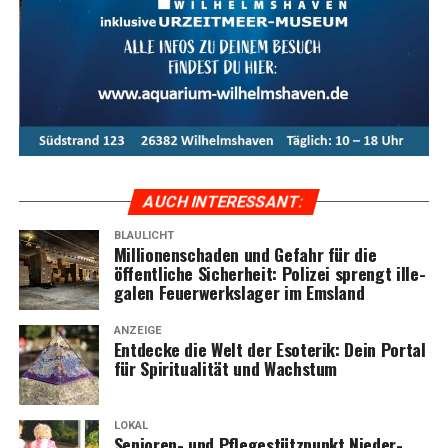
AUCH INTER­ES­SANT:
BLAULICHT
Mil­lio­nen­scha­den und Gefahr für die
öffent­li­che Sicher­heit: Poli­zei sprengt ille­
ga­len Feu­er­werks­la­ger im Emsland
ANZEIGE
Ent­de­cke die Welt der Eso­te­rik: Dein Por­tal
für Spi­ri­tua­li­tät und Wachstum
LOKAL
Senio­ren- und Pfle­ge­stütz­punkt Nie­der­