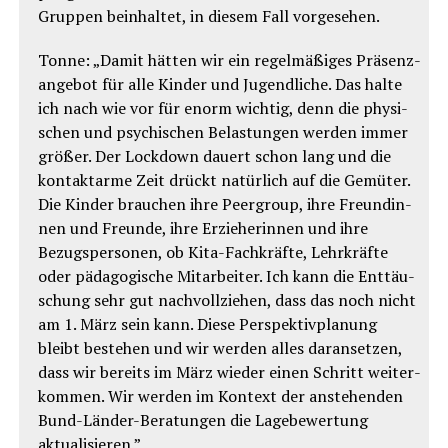
Grup­pen beinhal­tet, in die­sem Fall vorgesehen.
Ton­ne: „Damit hät­ten wir ein regel­mä­ßi­ges Prä­sen­z­
an­ge­bot für alle Kin­der und Jugend­li­che. Das hal­te
ich nach wie vor für enorm wich­tig, denn die phy­si­
schen und psy­chi­schen Belas­tun­gen wer­den immer
grö­ßer. Der Lock­down dau­ert schon lang und die
kon­takt­ar­me Zeit drückt natür­lich auf die Gemü­ter.
Die Kin­der brau­chen ihre Peer­group, ihre Freun­din­
nen und Freun­de, ihre Erzie­he­rin­nen und ihre
Bezugs­per­so­nen, ob Kita-Fach­kräf­te, Lehr­kräf­te
oder päd­ago­gi­sche Mit­ar­bei­ter. Ich kann die Ent­täu­
schung sehr gut nach­voll­zie­hen, dass das noch nicht
am 1. März sein kann. Die­se Per­spek­tiv­pla­nung
bleibt bestehen und wir wer­den alles dar­an­set­zen,
dass wir bereits im März wie­der einen Schritt wei­ter­
kom­men. Wir wer­den im Kon­text der anste­hen­den
Bund-Län­der-Bera­tun­gen die Lage­be­wer­tung
aktualisieren.”