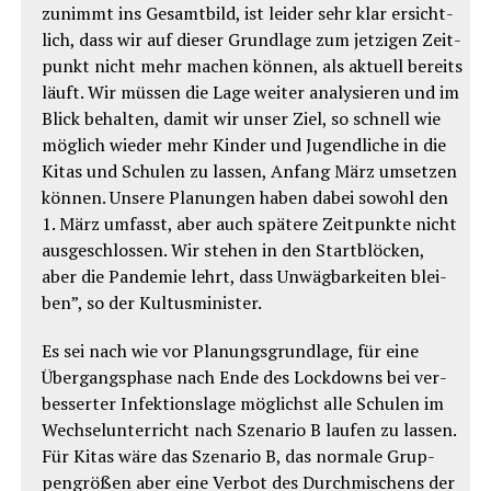
zu­nimmt ins Gesamt­bild, ist lei­der sehr klar ersicht­
lich, dass wir auf die­ser Grund­la­ge zum jet­zi­gen Zeit­
punkt nicht mehr machen kön­nen, als aktu­ell bereits
läuft. Wir müs­sen die Lage wei­ter ana­ly­sie­ren und im
Blick behal­ten, damit wir unser Ziel, so schnell wie
mög­lich wie­der mehr Kin­der und Jugend­li­che in die
Kitas und Schu­len zu las­sen, Anfang März umset­zen
kön­nen. Unse­re Pla­nun­gen haben dabei sowohl den
1. März umfasst, aber auch spä­te­re Zeit­punk­te nicht
aus­ge­schlos­sen. Wir ste­hen in den Start­blö­cken,
aber die Pan­de­mie lehrt, dass Unwäg­bar­kei­ten blei­
ben”, so der Kultusminister.
Es sei nach wie vor Pla­nungs­grund­la­ge, für eine
Über­gangs­pha­se nach Ende des Lock­downs bei ver­
bes­ser­ter Infek­ti­ons­la­ge mög­lichst alle Schu­len im
Wech­sel­un­ter­richt nach Sze­na­rio B lau­fen zu las­sen.
Für Kitas wäre das Sze­na­rio B, das nor­ma­le Grup­
pen­grö­ßen aber eine Ver­bot des Durch­mi­schens der