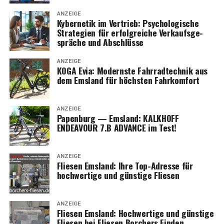
ANZEIGE
Kyber­ne­tik im Ver­trieb: Psy­cho­lo­gi­sche
Stra­te­gien für erfolg­rei­che Ver­kaufs­ge­
sprä­che und Abschlüsse
ANZEIGE
KOGA Evia: Moderns­te Fahr­rad­tech­nik aus
dem Ems­land für höchs­ten Fahrkomfort
ANZEIGE
Papen­burg — Ems­land: KALKHOFF
ENDEAVOUR 7.B ADVANCE im Test!
ANZEIGE
Flie­sen Ems­land: Ihre Top-Adres­se für
hoch­wer­ti­ge und güns­ti­ge Fliesen
ANZEIGE
Flie­sen Ems­land: Hoch­wer­ti­ge und güns­ti­ge
Flie­sen bei Flie­sen Bor­chers Finden