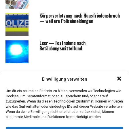
Kör­per­ver­let­zung nach Haus­frie­dens­bruch
— wei­te­re Polizeimeldungen
Leer — Fest­nah­me nach
Betäubungsmittelfund
Einwilligung verwalten
BLAULICHT
Mil­lio­nen­scha­den und Gefahr für
Um dir ein optimales Erlebnis zu bieten, verwenden wir Technologien wie
Cookies, um Geräteinformationen zu speichern und/oder darauf
die öffent­li­che Sicher­heit: Poli­zei
zuzugreifen. Wenn du diesen Technologien zustimmst, können wir Daten
wie das Surfverhalten oder eindeutige IDs auf dieser Website verarbeiten.
sprengt ille­ga­len Feu­er­werks­la­ger
Wenn du deine Einwilligung nicht erteilst oder zurückziehst, können
bestimmte Merkmale und Funktionen beeinträchtigt werden.
im Emsland