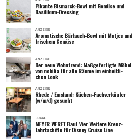
ANZEIGE
Pikan­te Bis­marck-Bowl mit Gemü­se und
Basilikum-Dressing
ANZEIGE
Aro­ma­ti­sche Bär­lauch-Bowl mit Mat­jes und
fri­schem Gemüse
ANZEIGE
Der neue Wohn­trend: Maß­ge­fer­tig­te Möbel
von nobi­lia für alle Räu­me im ein­heit­li­
chen Look
ANZEIGE
Rhe­de / Ems­land: Küchen-Fach­ver­käu­fer
(w/m/d) gesucht
LOKAL
MEYER WERFT Baut Vier Wei­te­re Kreuz­
fahrt­schif­fe für Dis­ney Crui­se Line