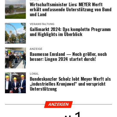
Wirt­schafts­mi­nis­ter Lies: MEYER Werft
erhält umfas­sen­de Unter­stüt­zung von Bund
und Land
VERANSTALTUNG
Gal­li­markt 2024: Das kom­plet­te Pro­gramm
und High­lights im Überblick
ANZEIGE
Bau­mes­se Ems­land — Noch grö­ßer, noch
bes­ser: Lin­gen 2024 star­tet durch!
LOKAL
Bun­des­kanz­ler Scholz lobt Mey­er Werft als
„indus­tri­el­les Kron­ju­wel“ und ver­spricht
Unterstützung
ANZEI­GEN