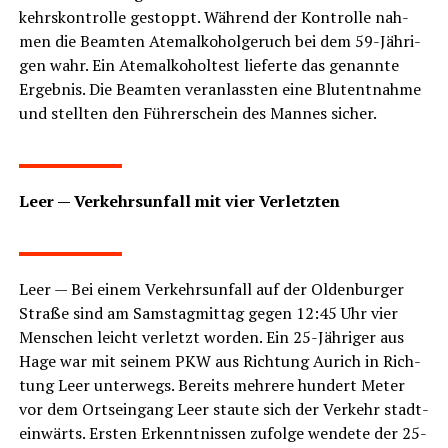
kehrs­kon­trol­le gestoppt. Wäh­rend der Kon­trol­le nah­
men die Beam­ten Atem­al­ko­hol­ge­ruch bei dem 59-Jäh­ri­
gen wahr. Ein Atem­al­ko­hol­test lie­fer­te das genann­te
Ergeb­nis. Die Beam­ten ver­an­lass­ten eine Blut­ent­nah­me
und stell­ten den Füh­rer­schein des Man­nes sicher.
LeserECHO.de
Leer — Ver­kehrs­un­fall mit vier Verletzten
LeserECHO.de
Leer — Bei einem Ver­kehrs­un­fall auf der Olden­bur­ger
Stra­ße sind am Sams­tag­mit­tag gegen 12:45 Uhr vier
Men­schen leicht ver­letzt wor­den. Ein 25-Jäh­ri­ger aus
Hage war mit sei­nem PKW aus Rich­tung Aurich in Rich­
tung Leer unter­wegs. Bereits meh­re­re hun­dert Meter
vor dem Orts­ein­gang Leer stau­te sich der Ver­kehr stadt­
ein­wärts. Ers­ten Erkennt­nis­sen zufol­ge wen­de­te der 25-