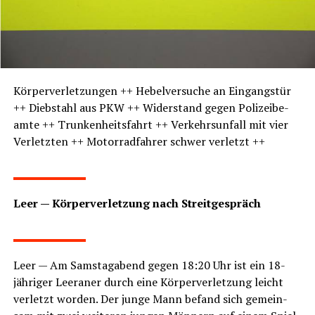
Kör­per­ver­let­zun­gen ++ Hebel­ver­su­che an Ein­gangs­tür
++ Dieb­stahl aus PKW ++ Wider­stand gegen Poli­zei­be­
am­te ++ Trun­ken­heits­fahrt ++ Ver­kehrs­un­fall mit vier
Ver­letz­ten ++ Motor­rad­fah­rer schwer verletzt ++
LeserECHO.de
Leer — Kör­per­ver­let­zung nach Streitgespräch
LeserECHO.de
Leer — Am Sams­tag­abend gegen 18:20 Uhr ist ein 18-
jäh­ri­ger Leera­ner durch eine Kör­per­ver­let­zung leicht
ver­letzt wor­den. Der jun­ge Mann befand sich gemein­