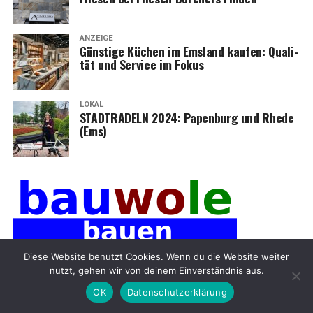
ANZEIGE
Güns­ti­ge Küchen im Ems­land kau­fen: Qua­li­
tät und Ser­vice im Fokus
LOKAL
STADTRADELN 2024: Papen­burg und Rhe­de
(Ems)
Diese Website benutzt Cookies. Wenn du die Website weiter
nutzt, gehen wir von deinem Einverständnis aus.
OK
Datenschutzerklärung