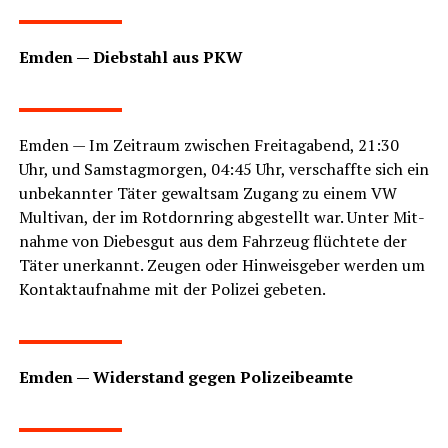
LeserECHO.de
Emden — Dieb­stahl aus PKW
LeserECHO.de
Emden — Im Zeit­raum zwi­schen Frei­tag­abend, 21:30
Uhr, und Sams­tag­mor­gen, 04:45 Uhr, ver­schaff­te sich ein
unbe­kann­ter Täter gewalt­sam Zugang zu einem VW
Mul­ti­van, der im Rot­dorn­ring abge­stellt war. Unter Mit­
nah­me von Die­bes­gut aus dem Fahr­zeug flüch­te­te der
Täter uner­kannt. Zeu­gen oder Hin­weis­ge­ber wer­den um
Kon­takt­auf­nah­me mit der Poli­zei gebeten.
LeserECHO.de
Emden — Wider­stand gegen Polizeibeamte
LeserECHO.de