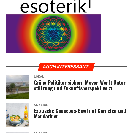
AUCH INTER­ES­SANT:
LOKAL
Grü­ne Poli­ti­ker sichern Mey­er-Werft Unter­
stüt­zung und Zukunfts­per­spek­ti­ve zu
ANZEIGE
Exo­ti­sche Cous­cous-Bowl mit Gar­ne­len und
Mandarinen