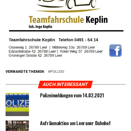
VERWANDTE THEMEN:
POLIZEI
AUCH INTERESSANT
Poli­zei­mel­dun­gen vom 14.02.2021
Auf­räum­ak­ti­on am Leera­ner Bahnhof