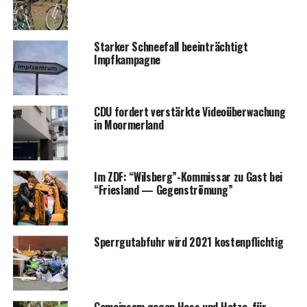
Star­ker Schnee­fall beein­träch­tigt
Impfkampagne
CDU for­dert ver­stärk­te Video­über­wa­chung
in Moormerland
Im ZDF: “Wilsberg”-Kommissar zu Gast bei
“Fries­land — Gegenströmung”
Sperr­gut­ab­fuhr wird 2021 kostenpflichtig
Gemein­sam gegen Hass und Het­ze, für