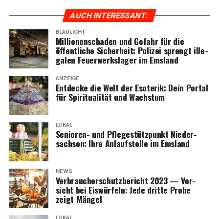
AUCH INTER­ES­SANT:
BLAULICHT
Mil­lio­nen­scha­den und Gefahr für die
öffent­li­che Sicher­heit: Poli­zei sprengt ille­
ga­len Feu­er­werks­la­ger im Emsland
ANZEIGE
Ent­de­cke die Welt der Eso­te­rik: Dein Por­tal
für Spi­ri­tua­li­tät und Wachstum
LOKAL
Senio­ren- und Pfle­ge­stütz­punkt Nie­der­
sach­sen: Ihre Anlauf­stel­le im Emsland
NEWS
Ver­brau­cher­schutz­be­richt 2023 — Vor­
sicht bei Eis­wür­feln: Jede drit­te Pro­be
zeigt Mängel
LOKAL