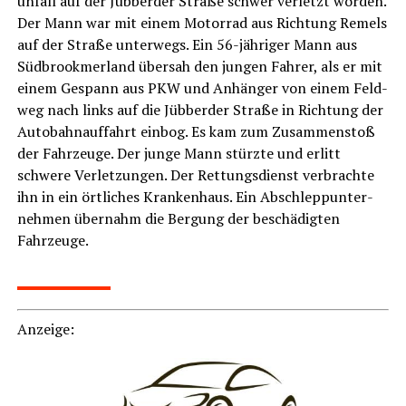
un­fall auf der Jüb­ber­der Stra­ße schwer ver­letzt wor­den.
Der Mann war mit einem Motor­rad aus Rich­tung Remels
auf der Stra­ße unter­wegs. Ein 56-jäh­ri­ger Mann aus
Süd­brook­mer­land über­sah den jun­gen Fah­rer, als er mit
einem Gespann aus PKW und Anhän­ger von einem Feld­
weg nach links auf die Jüb­ber­der Stra­ße in Rich­tung der
Auto­bahn­auf­fahrt ein­bog. Es kam zum Zusam­men­stoß
der Fahr­zeu­ge. Der jun­ge Mann stürz­te und erlitt
schwe­re Ver­let­zun­gen. Der Ret­tungs­dienst ver­brach­te
ihn in ein ört­li­ches Kran­ken­haus. Ein Abschlepp­un­ter­
neh­men über­nahm die Ber­gung der beschä­dig­ten
Fahrzeuge.
LeserECHO.de
Anzei­ge: