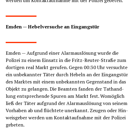
wer­den um Kon­takt­auf­nah­me mit der Poli­zei gebeten.
LeserECHO.de
Emden — Hebel­ver­su­che an Eingangstür
LeserECHO.de
Emden — Auf­grund einer Alarm­aus­lö­sung wur­de die
Poli­zei zu einem Ein­satz in die Fritz-Reu­ter-Stra­ße zum
dor­ti­gen real Markt geru­fen. Gegen 00:30 Uhr ver­such­te
ein unbe­kann­ter Täter durch Hebeln an der Ein­gangs­tür
des Mark­tes mit einem unbe­kann­ten Gegen­stand in das
Objekt zu gelan­gen. Die Beam­ten fan­den der Tat­hand­
lung ent­spre­chen­de Spu­ren am Markt fest. Womög­lich
ließ der Täter auf­grund der Alarm­aus­lö­sung von sei­nem
Vor­ha­ben ab und flüch­te­te uner­kannt. Zeu­gen oder Hin­
weis­ge­ber wer­den um Kon­takt­auf­nah­me mit der Poli­zei
gebeten.