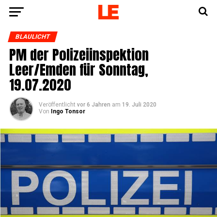
BLAULICHT
PM der Poli­zei­in­spek­ti­on
Leer/Emden für Sonn­tag,
19.07.2020
Veröffentlicht
vor 6 Jahren
am
19. Juli 2020
Von
Ingo Tonsor