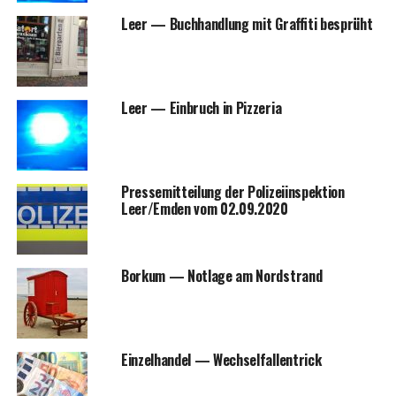
Leer — Buch­hand­lung mit Graf­fi­ti besprüht
Leer — Ein­bruch in Pizzeria
Pres­se­mit­tei­lung der Poli­zei­in­spek­ti­on
Leer/Emden vom 02.09.2020
Bor­kum — Not­la­ge am Nordstrand
Ein­zel­han­del — Wechselfallentrick