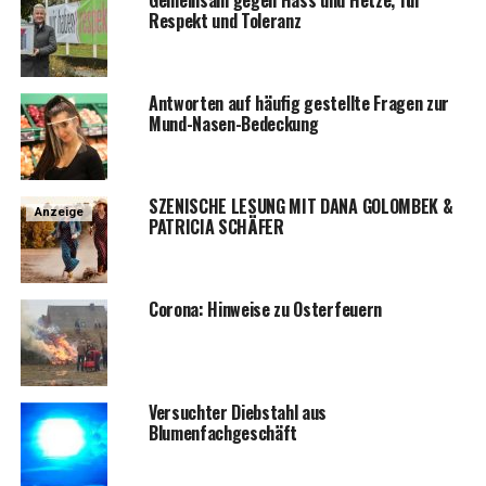
Respekt und Toleranz
Ant­wor­ten auf häu­fig gestell­te Fra­gen zur
Mund-Nasen-Bedeckung
SZENISCHE LESUNG MIT DANA GOLOMBEK &
Anzeige
PATRICIA SCHÄFER
Coro­na: Hin­wei­se zu Osterfeuern
Ver­such­ter Dieb­stahl aus
Blumenfachgeschäft