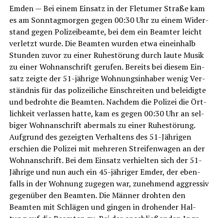
Emden — Bei einem Ein­satz in der Fle­tu­mer Stra­ße kam
es am Sonn­tag­mor­gen gegen 00:30 Uhr zu einem Wider­
stand gegen Poli­zei­be­am­te, bei dem ein Beam­ter leicht
ver­letzt wur­de. Die Beam­ten wur­den etwa ein­ein­halb
Stun­den zuvor zu einer Ruhe­stö­rung durch lau­te Musik
zu einer Wohn­an­schrift geru­fen. Bereits bei die­sem Ein­
satz zeig­te der 51-jäh­ri­ge Woh­nungs­in­ha­ber wenig Ver­
ständ­nis für das poli­zei­li­che Ein­schrei­ten und belei­dig­te
und bedroh­te die Beam­ten. Nach­dem die Poli­zei die Ört­
lich­keit ver­las­sen hat­te, kam es gegen 00:30 Uhr an sel­
bi­ger Wohn­an­schrift aber­mals zu einer Ruhe­stö­rung.
Auf­grund des gezeig­ten Ver­hal­tens des 51-Jäh­ri­gen
erschien die Poli­zei mit meh­re­ren Strei­fen­wa­gen an der
Wohn­an­schrift. Bei dem Ein­satz ver­hiel­ten sich der 51-
Jäh­ri­ge und nun auch ein 45-jäh­ri­ger Emder, der eben­
falls in der Woh­nung zuge­gen war, zuneh­mend aggres­siv
gegen­über den Beam­ten. Die Män­ner droh­ten den
Beam­ten mit Schlä­gen und gin­gen in dro­hen­der Hal­