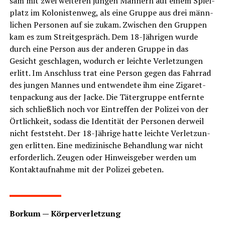
sam mit zwei wei­te­ren jun­gen Män­nern auf einem Spiel­
platz im Kolo­nis­ten­weg, als eine Grup­pe aus drei männ­
li­chen Per­so­nen auf sie zukam. Zwi­schen den Grup­pen
kam es zum Streit­ge­spräch. Dem 18-Jäh­ri­gen wur­de
durch eine Per­son aus der ande­ren Grup­pe in das
Gesicht geschla­gen, wodurch er leich­te Ver­let­zun­gen
erlitt. Im Anschluss trat eine Per­son gegen das Fahr­rad
des jun­gen Man­nes und ent­wen­de­te ihm eine Ziga­ret­
ten­pa­ckung aus der Jacke. Die Täter­grup­pe ent­fern­te
sich schließ­lich noch vor Ein­tref­fen der Poli­zei von der
Ört­lich­keit, sodass die Iden­ti­tät der Per­so­nen der­weil
nicht fest­steht. Der 18-Jäh­ri­ge hat­te leich­te Ver­let­zun­
gen erlit­ten. Eine medi­zi­ni­sche Behand­lung war nicht
erfor­der­lich. Zeu­gen oder Hin­weis­ge­ber wer­den um
Kon­takt­auf­nah­me mit der Poli­zei gebeten.
LeserECHO.de
Bor­kum — Körperverletzung