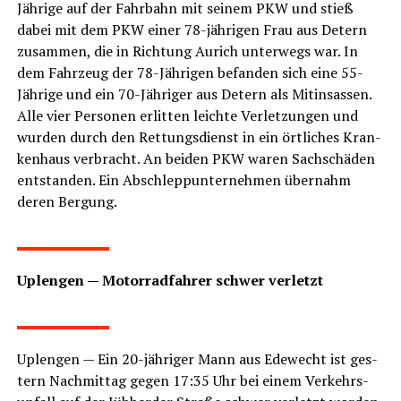
Jäh­ri­ge auf der Fahr­bahn mit sei­nem PKW und stieß
dabei mit dem PKW einer 78-jäh­ri­gen Frau aus Detern
zusam­men, die in Rich­tung Aurich unter­wegs war. In
dem Fahr­zeug der 78-Jäh­ri­gen befan­den sich eine 55-
Jäh­ri­ge und ein 70-Jäh­ri­ger aus Detern als Mit­in­sas­sen.
Alle vier Per­so­nen erlit­ten leich­te Ver­let­zun­gen und
wur­den durch den Ret­tungs­dienst in ein ört­li­ches Kran­
ken­haus ver­bracht. An bei­den PKW waren Sach­schä­den
ent­stan­den. Ein Abschlepp­un­ter­neh­men über­nahm
deren Bergung.
LeserECHO.de
Uple­n­gen — Motor­rad­fah­rer schwer verletzt
LeserECHO.de
Uple­n­gen — Ein 20-jäh­ri­ger Mann aus Ede­wecht ist ges­
tern Nach­mit­tag gegen 17:35 Uhr bei einem Ver­kehrs­