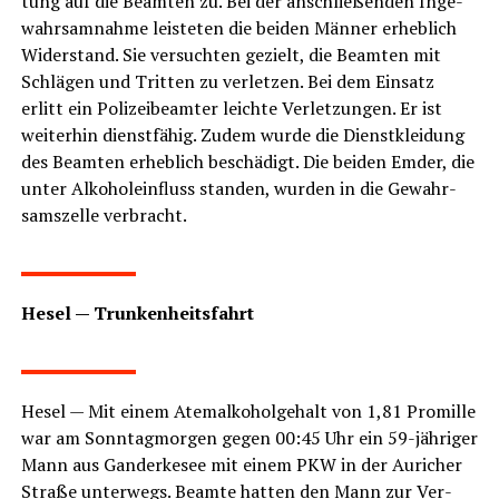
tung auf die Beam­ten zu. Bei der anschlie­ßen­den Inge­
wahrs­am­nah­me leis­te­ten die bei­den Män­ner erheb­lich
Wider­stand. Sie ver­such­ten gezielt, die Beam­ten mit
Schlä­gen und Trit­ten zu ver­let­zen. Bei dem Ein­satz
erlitt ein Poli­zei­be­am­ter leich­te Ver­let­zun­gen. Er ist
wei­ter­hin dienst­fä­hig. Zudem wur­de die Dienst­klei­dung
des Beam­ten erheb­lich beschä­digt. Die bei­den Emder, die
unter Alko­hol­ein­fluss stan­den, wur­den in die Gewahr­
sams­zel­le verbracht.
LeserECHO.de
Hesel — Trunkenheitsfahrt
LeserECHO.de
Hesel — Mit einem Atem­al­ko­hol­ge­halt von 1,81 Pro­mil­le
war am Sonn­tag­mor­gen gegen 00:45 Uhr ein 59-jäh­ri­ger
Mann aus Gan­der­ke­see mit einem PKW in der Auricher
Stra­ße unter­wegs. Beam­te hat­ten den Mann zur Ver­