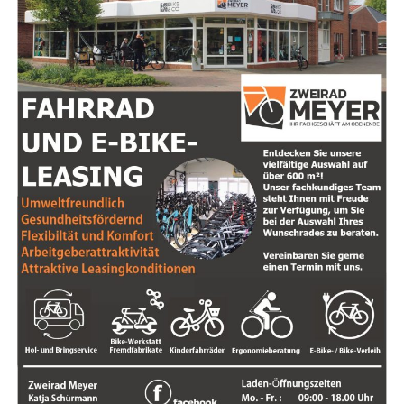
nach Abschluss der Unter­su­chung vernichtet.
Die­se län­der­über­grei­fen­de Akti­on unter­streicht ein­mal
mehr die Bedeu­tung der
inten­si­ven Zusam­men­ar­beit
zwi­schen den nie­der­län­di­schen und deut­schen Behör­
den. Die schnel­le Reak­ti­on der Ein­satz­kräf­te hat nicht
nur eine poten­zi­ell gefähr­li­che Situa­ti­on abge­wen­det,
son­dern einen wich­ti­gen Bei­trag zur Sicher­heit auf bei­
den Sei­ten der Gren­ze geleistet.
Die Poli­zei­in­spek­ti­on Emsland/Grafschaft Bent­heim
bedankt sich bei allen betei­lig­ten Behör­den und setzt
die Ermitt­lun­gen zur
Her­kunft der Feu­er­werks­kör­per
sowie zur
Ver­ant­wort­lich­keit der Täter
fort.