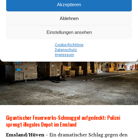
Akzeptieren
Veröffentlicht
vor 2 Jahren
am
8. November 2024
Von
Ingo Tonsor -
Ablehnen
Einstellungen ansehen
Coo­kie-Richt­li­nie
Daten­schutz
Impres­sum
Gigan­ti­scher Feu­er­werks-Schmug­gel auf­ge­deckt: Poli­zei
sprengt ille­ga­les Depot im Emsland
Emsland/Hüven
– Ein dra­ma­ti­scher Schlag gegen den