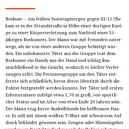
LeserECHO.de
Bor­kum — Am frü­hen Sonn­tag­mor­gen gegen 02:15 Uhr
kam es in der Strand­stra­ße in Höhe einer dor­ti­gen Knei­
pe zu einer Kör­per­ver­let­zung zum Nach­teil eines 35-
jäh­ri­gen Bor­ku­mers. Der Mann war mit Freun­den unter­
wegs, als sie von einer ande­ren Grup­pe beläs­tigt wur­
den. Ein unbe­kann­ter Täter aus der Grup­pe trat dem
Bor­ku­mer ein Han­dy aus der Hand und schlug ihm
anschlie­ßend in das Gesicht, wodurch er leich­te Ver­let­
zun­gen erlitt. Die Per­so­nen­grup­pe um den Täter ent­
fern­te sich schließ­lich, bevor deren Iden­ti­tät durch die
Poli­zei fest­ge­stellt wer­den konn­te. Der Täter soll ers­ten
Erkennt­nis­sen zufol­ge etwa 1,70 m groß, von sport­li­
cher Sta­tur und im Alter von etwa Ende 20 Jah­ren sein.
Der Mann trug kur­ze dun­kel­blon­de bis hell­brau­ne Haa­
re. Er soll mit einem wei­ßen T‑Shirt mit schwar­zem Auf­
druck beklei­det gewe­sen sein. Zeu­gen oder Hin­weis­ge­ber