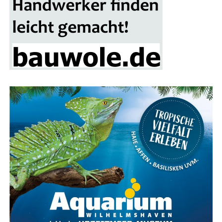
kar­te einen Teil­nah­me-Cou­pon, der in die Los­box auf
dem Mes­se­ge­län­de ein­ge­wor­fen wer­den kann. Die Ver­lo­
sung des Haupt­prei­ses erfolgt am Ende der Bau­mes­se-
Sai­son im nächs­ten Frühjahr.
Fokus auf Pho­to­vol­ta­ik und Solaranlagen
Ein beson­de­rer Schwer­punkt der Bau­mes­se Lin­gen liegt
auf alter­na­ti­ven Ener­gie­quel­len, ins­be­son­de­re Pho­to­
vol­ta­ik und Solar­an­la­gen. Über ein Dut­zend Aus­stel­ler
prä­sen­tie­ren ihre inno­va­ti­ven Lösun­gen für die Strom­
erzeu­gung und Heiz­sys­te­me mit Son­nen­en­er­gie. Ergän­
zend dazu gibt es Anbie­ter von Wär­me­pum­pen, Dämm­
ma­te­ria­li­en und Bera­tungs­diens­te für ener­ge­ti­sche
Sanierungen.
Das The­ma spie­gelt sich auch im kos­ten­frei­en Vor­trags­
pro­gramm wider, das an allen drei Mes­se­ta­gen statt­fin­
det. Exper­ten infor­mie­ren in ver­schie­de­nen Vor­trä­gen