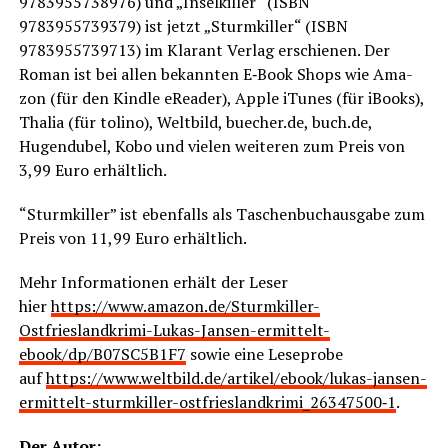
9783955738976) und „Insel­kil­ler“ (ISBN
9783955739379) ist jetzt „Sturm­kil­ler“ (ISBN
9783955739713) im Klar­ant Ver­lag erschie­nen. Der
Roman ist bei allen bekann­ten E‑Book Shops wie Ama­
zon (für den Kind­le eRea­der), Apple iTu­nes (für iBooks),
Tha­lia (für toli­no), Welt­bild, buecher.de, buch.de,
Hugen­du­bel, Kobo und vie­len wei­te­ren zum Preis von
3,99 Euro erhältlich.
“Sturm­kil­ler” ist eben­falls als Taschen­buch­aus­ga­be zum
Preis von 11,99 Euro erhältlich.
Mehr Infor­ma­tio­nen erhält der Leser
hier
https://www.amazon.de/Sturmkiller-
Ostfrieslandkrimi-Lukas-Jansen-ermittelt-
ebook/dp/B07SC5B1F7
sowie eine Lese­pro­be
auf
https://www.weltbild.de/artikel/ebook/lukas-jansen-
ermittelt-sturmkiller-ostfrieslandkrimi_26347500‑1
.
Der Autor: