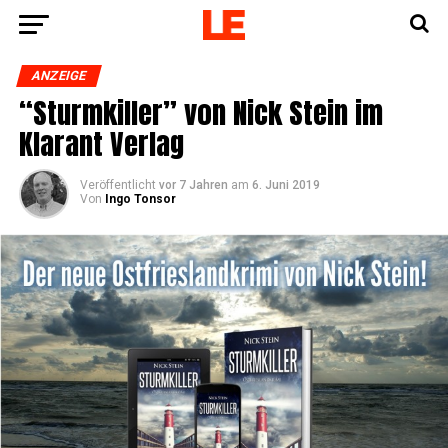
ANZEIGE
“Sturm­kil­ler” von Nick Stein im
Klar­ant Verlag
Veröffentlicht
vor 7 Jahren
am
6. Juni 2019
Von
Ingo Tonsor