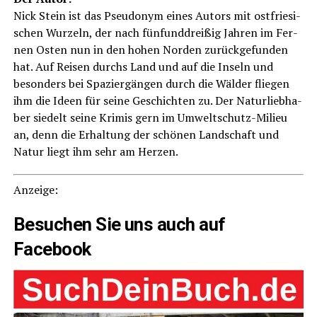
Nick Stein ist das Pseud­onym eines Autors mit ost­frie­si­
schen Wur­zeln, der nach fünf­und­drei­ßig Jah­ren im Fer­
nen Osten nun in den hohen Nor­den zurück­ge­fun­den
hat. Auf Rei­sen durchs Land und auf die Inseln und
beson­ders bei Spa­zier­gän­gen durch die Wäl­der flie­gen
ihm die Ideen für sei­ne Geschich­ten zu. Der Natur­lieb­ha­
ber sie­delt sei­ne Kri­mis gern im Umwelt­schutz-Milieu
an, denn die Erhal­tung der schö­nen Land­schaft und
Natur liegt ihm sehr am Herzen.
Anzei­ge:
Besu­chen Sie uns auch auf
Facebook