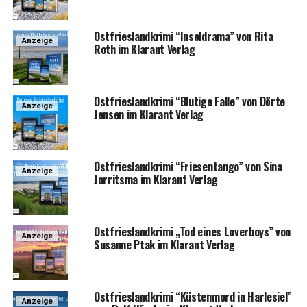
Ost­fries­land­kri­mi “Insel­dra­ma” von Rita
Anzeige
Roth im Klar­ant Verlag
Ost­fries­land­kri­mi “Blu­ti­ge Fal­le” von Dör­te
Anzeige
Jen­sen im Klar­ant Verlag
Ost­fries­land­kri­mi “Frie­sen­tan­go” von Sina
Anzeige
Jor­rit­s­ma im Klar­ant Verlag
Ost­fries­land­kri­mi „Tod eines Lover­boys” von
Anzeige
Susan­ne Ptak im Klar­ant Verlag
Ost­fries­land­kri­mi “Küs­ten­mord in Harle­si­el”
Anzeige