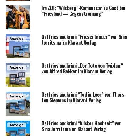
Im ZDF: “Wilsberg”-Kommissar zu Gast bei
“Fries­land — Gegenströmung”
Ost­fries­land­kri­mi “Frie­sen­brau­er” von Sina
Anzeige
Jor­rit­s­ma im Klar­ant Verlag
Ost­fries­land­kri­mi „Der Tote von Twixlum“
Anzeige
von Alfred Bek­ker im Klar­ant Verlag
Ost­fries­land­kri­mi “Tod in Leer” von Thors­
Anzeige
ten Sie­mens im Klar­ant Verlag
Ost­fries­land­kri­mi “Juis­ter Hoch­zeit” von
Anzeige
Sina Jor­rit­s­ma im Klar­ant Verlag