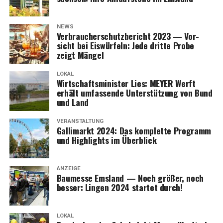
NEWS
Ver­brau­cher­schutz­be­richt 2023 — Vor­
sicht bei Eis­wür­feln: Jede drit­te Pro­be
zeigt Mängel
LOKAL
Wirt­schafts­mi­nis­ter Lies: MEYER Werft
erhält umfas­sen­de Unter­stüt­zung von Bund
und Land
VERANSTALTUNG
Gal­li­markt 2024: Das kom­plet­te Pro­gramm
und High­lights im Überblick
ANZEIGE
Bau­mes­se Ems­land — Noch grö­ßer, noch
bes­ser: Lin­gen 2024 star­tet durch!
365 Tage im Jahr prä­sent: Ihr Part­ner
für Neu­bau, Umbau, Anbau, Sanie­rung und
LOKAL