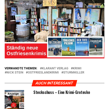
VERWANDTE THEMEN:
KLARANT VERLAG
KRIMI
NICK STEIN
OSTFRIESLANDKRIMI
STURMKILLER
AUCH INTERESSANT
Steck­schuss – Eine Krimi-Groteske
Anzeige