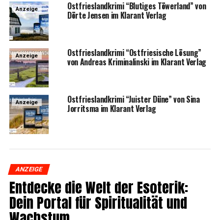
Ost­fries­land­kri­mi “Blu­ti­ges Töwer­land” von
Anzeige
Dör­te Jen­sen im Klar­ant Verlag
Ost­fries­land­kri­mi “Ost­frie­si­sche Lösung”
Anzeige
von Andre­as Kri­mi­nal­in­ski im Klar­ant Verlag
Ost­fries­land­kri­mi “Juis­ter Düne” von Sina
Anzeige
Jor­rit­s­ma im Klar­ant Verlag
ANZEIGE
Ent­de­cke die Welt der Eso­te­rik:
Dein Por­tal für Spi­ri­tua­li­tät und
Wachstum