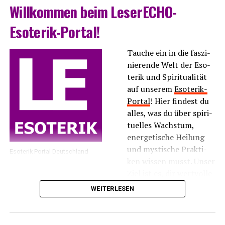
Will­kom­men beim LeserECHO-
Esoterik-Portal!
Tau­che ein in die fas­zi­
nie­ren­de Welt der Eso­
te­rik und Spi­ri­tua­li­tät
auf unse­rem
Eso­te­rik-
Por­tal
! Hier fin­dest du
alles, was du über spi­ri­
tu­el­les Wachs­tum,
ener­ge­ti­sche Hei­lung
und mys­ti­sche Prak­ti­
Eso­te­rik Por­tal Deutschland
ken wis­sen musst. Unser
Ziel ist es, dir wert­vol­le
Infor­ma­tio­nen und
WEITERLESEN
Inspi­ra­tio­nen zu bie­ten, die dir hel­fen, dei­ne inne­re
Balan­ce zu fin­den und dei­ne spi­ri­tu­el­le Rei­se zu
vertiefen.