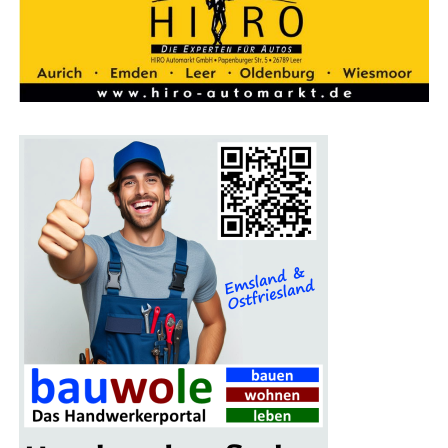
Ein Pro­gramm für die gan­ze Familie
Auch Fami­li­en kom­men auf der Bau­mes­se Lin­gen auf
ihre Kos­ten. Für Kin­der gibt es an vie­len Stän­den spe­zi­
el­le Attrak­tio­nen, die den Mes­se­be­such unter­halt­sam
gestal­ten. Das Mes­se­re­stau­rant lädt zu einer Pau­se ein,
bei der sich die Besu­cher für den wei­te­ren Rund­gang
stär­ken können.
Ein wei­te­res High­light der Mes­se ist das gro­ße Gewinn­
spiel, bei dem ein schi­cker Mitsu­bi­shi Colt als Haupt­ge­
winn winkt. Alle Besu­cher erhal­ten mit ihrer Ein­tritts­