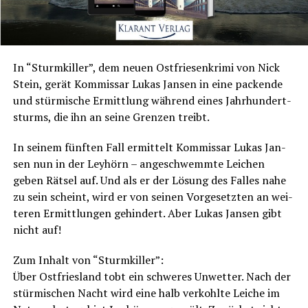
In “Sturm­kil­ler”, dem neu­en Ost­frie­sen­kri­mi von Nick
Stein, gerät Kom­mis­sar Lukas Jan­sen in eine packen­de
und stür­mi­sche Ermitt­lung wäh­rend eines Jahr­hun­dert­
s­turms, die ihn an sei­ne Gren­zen treibt.
In sei­nem fünf­ten Fall ermit­telt Kom­mis­sar Lukas Jan­
sen nun in der Ley­hörn – ange­schwemm­te Lei­chen
geben Rät­sel auf. Und als er der Lösung des Fal­les nahe
zu sein scheint, wird er von sei­nen Vor­ge­setz­ten an wei­
te­ren Ermitt­lun­gen gehin­dert. Aber Lukas Jan­sen gibt
nicht auf!
Zum Inhalt von “Sturm­kil­ler”:
Über Ost­fries­land tobt ein schwe­res Unwet­ter. Nach der
stür­mi­schen Nacht wird eine halb ver­kohl­te Lei­che im