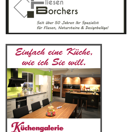
neu­es Wis­sen ver­mit­telt, son­dern auch dein spi­ri­tu­el­les
Sanie­run­gen – die Bau­mes­se bie­tet für jeden Bau­in­ter­es­
Bewusst­sein erwei­tert. Besu­che unser Lese­r­ECHO-Eso­
sier­ten und Heim­wer­ker das pas­sen­de Ange­bot. Der
te­rik-Por­tal und fin­de dei­ne Quel­le der Inspi­ra­ti­on!
direk­te Aus­tausch mit Fach­leu­ten und das Ein­ho­len ers­
Gemein­sam kön­nen wir die Magie der Eso­te­rik erle­ben
ter Ange­bo­te machen die Mes­se beson­ders attrak­tiv, vor
und eine tie­fe­re Ver­bin­dung zu uns selbst und der Welt
allem in einer so gro­ßen Regi­on wie dem Emsland.
um uns her­um aufbauen.
Mit einer Aus­stel­lungs­flä­che von 5.000 Qua­drat­me­tern
bie­tet die Mes­se­hal­le aus­rei­chend Platz für die viel­fäl­ti­
gen Prä­sen­ta­tio­nen. Besu­cher, die mit dem Auto anrei­
sen, pro­fi­tie­ren von den kos­ten­frei­en Park­mög­lich­kei­
ten direkt an der Emslandhalle.
Anzeige