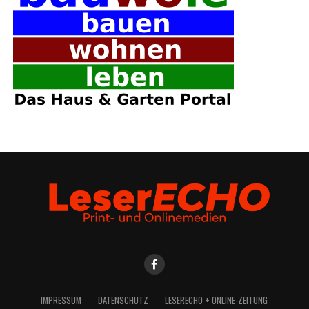
IMPRES­SUM
DATEN­SCHUTZ
LESE­R­ECHO + ONLINE-ZEITUNG