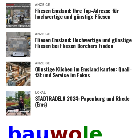
ANZEIGE
Flie­sen Ems­land: Ihre Top-Adres­se für
hoch­wer­ti­ge und güns­ti­ge Fliesen
ANZEIGE
Flie­sen Ems­land: Hoch­wer­ti­ge und güns­ti­ge
Flie­sen bei Flie­sen Bor­chers Finden
ANZEIGE
Güns­ti­ge Küchen im Ems­land kau­fen: Qua­li­
tät und Ser­vice im Fokus
LOKAL
STADTRADELN 2024: Papen­burg und Rhe­de
(Ems)