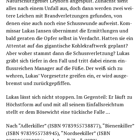
Natur­schutz­ge­biet Ley­hörn ange­spült. Zunächst sieht
alles nach einem Unfall aus, doch dann wer­den zwei wei­
te­re Lei­chen mit Brand­ver­let­zun­gen gefun­den, von
denen eine auch noch eine Schuss­wun­de auf­weist. Kom­
mis­sar Lukas Jan­sen über­nimmt die Ermitt­lun­gen und
bald gera­ten die Opfer selbst in Ver­dacht. Hat­ten sie ein
Atten­tat auf das gigan­ti­sche Koh­le­kraft­werk geplant?
Aber woher stammt dann die Schuss­ver­let­zung? Lukas
gräbt sich tie­fer in den Fall und tritt dabei einem ein­
fluss­rei­chen Mana­ger auf die Füße. Der weiß sich zu
weh­ren, Lukas’ Vor­ge­setz­te grei­fen ein, er wird aus­ge­
bremst und zurückgepfiffen.
Lukas lässt sich nicht stop­pen. Im Gegen­teil: Er läuft zu
Höchst­form auf und mit all sei­nem Ein­falls­reich­tum
stellt er dem Böse­wicht eine tücki­sche Falle …
Nach “Adler­kil­ler” (ISBN 9783955738877), “Bie­nen­kil­ler”
(ISBN 9783955738945), “Nord­see­kil­ler” (ISBN