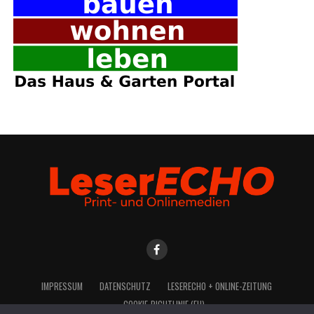
IMPRES­SUM
DATEN­SCHUTZ
LESE­R­ECHO + ONLINE-ZEITUNG
COO­KIE-RICH­T­­LI­­NIE (EU)