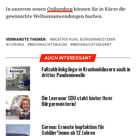
In unse­rem neu­en
Online­shop
kön­nen Sie in Kür­ze die
gewünsch­te Well­ness­an­wen­dun­gen buchen.
VERWANDTE THEMEN:
BEATRIX KUHL BÜRGERMEISTERIN
CORONA
WEIHNACHTSBAUM
WEIHNACHTSMARKT
AUCH INTERESSANT
Fall­zahl­rück­gän­ge in Kran­ken­häu­sern auch in
Anzeige
drit­ter Pandemiewelle
Die Leera­ner CDU steht hin­ter Ihrer
Bürgermeisterin!
Coro­na: Erneu­te Impf­ak­ti­on für
Schüler*innen ab 12 Jahren