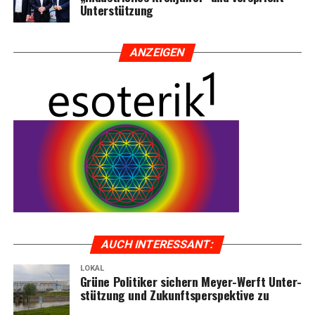
Unterstützung
ANZEI­GEN
AUCH INTER­ES­SANT:
LOKAL
Grü­ne Poli­ti­ker sichern Mey­er-Werft Unter­
stüt­zung und Zukunfts­per­spek­ti­ve zu