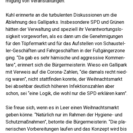
mi­gung von Veranstaltungen.
Kuhl erin­ner­te an die tur­bu­len­ten Dis­kus­sio­nen um die
Ableh­nung des Gal­li­parks. Ins­be­son­de­re SPD und Grü­nen
hät­ten der Ver­wal­tung und spe­zi­ell ihr Ver­ant­wor­tungs­lo­
sig­keit vor­ge­wor­fen, als es dann um die Geneh­mi­gun­gen
für den Töp­fer­markt und für das Auf­stel­len von Schau­stel­
ler-Geschäf­ten und Fahr­ge­schäf­ten in der Fuß­gän­ger­zo­ne
ging. “Da gab es sehr hämi­sche und aggres­si­ve Kom­men­
ta­re”, erin­nert sich die Bür­ger­meis­te­rin. Wie­so ein Gal­li­park
mit Ver­weis auf die Coro­na-Zah­len, “die damals recht nied­
rig waren”, nicht statt­fin­den konn­te, der Weih­nachts­markt
bei abseh­bar deut­lich höhe­ren Infek­ti­ons­zah­len aber
schon, sei “eine Logik, die wohl nur die SPD erklä­ren kann”.
Sie freue sich, wenn es in Leer einen Weih­nachts­markt
geben kön­ne. “Natür­lich nur im Rah­men der Hygie­ne- und
Schutz­maß­nah­men”, beton­te die Bür­ger­meis­te­rin. “Die pla­
ne­ri­schen Vor­be­rei­tun­gen lau­fen und das Kon­zept wird bis