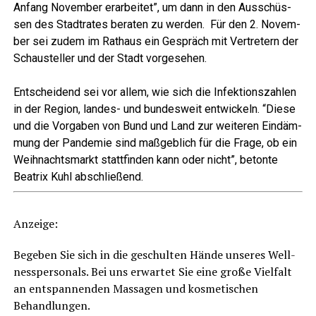
Anfang Novem­ber erar­bei­tet”, um dann in den Aus­schüs­
sen des Stadt­ra­tes bera­ten zu wer­den. Für den 2. Novem­
ber sei zudem im Rat­haus ein Gespräch mit Ver­tre­tern der
Schau­stel­ler und der Stadt vorgesehen.
Ent­schei­dend sei vor allem, wie sich die Infek­ti­ons­zah­len
in der Regi­on, lan­des- und bun­des­weit ent­wi­ckeln. “Die­se
und die Vor­ga­ben von Bund und Land zur wei­te­ren Ein­däm­
mung der Pan­de­mie sind maß­geb­lich für die Fra­ge, ob ein
Weih­nachts­markt statt­fin­den kann oder nicht”, beton­te
Bea­trix Kuhl abschließend.
Anzei­ge:
Bege­ben Sie sich in die geschul­ten Hän­de unse­res Well­
ness­per­so­nals. Bei uns erwar­tet Sie eine gro­ße Viel­falt
an ent­span­nen­den Mas­sa­gen und kos­me­ti­schen
Behandlungen.