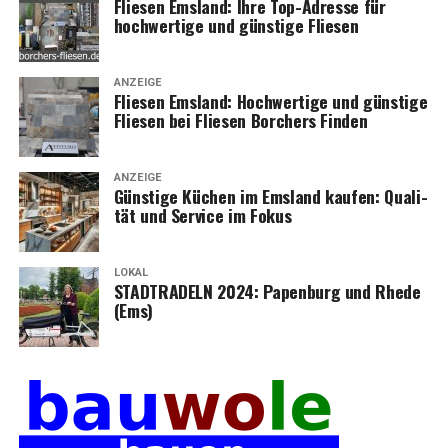
Flie­sen Ems­land: Ihre Top-Adres­se für
hoch­wer­ti­ge und güns­ti­ge Fliesen
ANZEIGE
Flie­sen Ems­land: Hoch­wer­ti­ge und güns­ti­ge
Flie­sen bei Flie­sen Bor­chers Finden
ANZEIGE
Güns­ti­ge Küchen im Ems­land kau­fen: Qua­li­
tät und Ser­vice im Fokus
LOKAL
STADTRADELN 2024: Papen­burg und Rhe­de
(Ems)