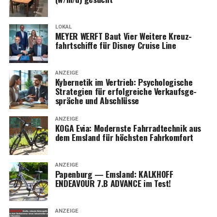
LOKAL
MEYER WERFT Baut Vier Wei­te­re Kreuz­
fahrt­schif­fe für Dis­ney Crui­se Line
ANZEIGE
Kyber­ne­tik im Ver­trieb: Psy­cho­lo­gi­sche
Stra­te­gien für erfolg­rei­che Ver­kaufs­ge­
sprä­che und Abschlüsse
ANZEIGE
KOGA Evia: Moderns­te Fahr­rad­tech­nik aus
dem Ems­land für höchs­ten Fahrkomfort
ANZEIGE
Papen­burg — Ems­land: KALKHOFF
ENDEAVOUR 7.B ADVANCE im Test!
ANZEIGE