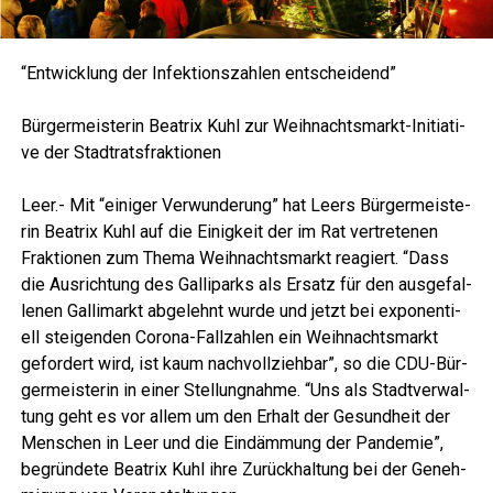
“Ent­wick­lung der Infek­ti­ons­zah­len entscheidend”
Bür­ger­meis­te­rin Bea­trix Kuhl zur Weih­nachts­markt-Initia­ti­
ve der Stadtratsfraktionen
Leer.- Mit “eini­ger Ver­wun­de­rung” hat Leers Bür­ger­meis­te­
rin Bea­trix Kuhl auf die Einig­keit der im Rat ver­tre­te­nen
Frak­tio­nen zum The­ma Weih­nachts­markt reagiert. “Dass
die Aus­rich­tung des Gal­li­parks als Ersatz für den aus­ge­fal­
le­nen Gal­li­markt abge­lehnt wur­de und jetzt bei expo­nen­ti­
ell stei­gen­den Coro­na-Fall­zah­len ein Weih­nachts­markt
gefor­dert wird, ist kaum nach­voll­zieh­bar”, so die CDU-Bür­
ger­meis­te­rin in einer Stel­lung­nah­me. “Uns als Stadt­ver­wal­
tung geht es vor allem um den Erhalt der Gesund­heit der
Men­schen in Leer und die Ein­däm­mung der Pan­de­mie”,
begrün­de­te Bea­trix Kuhl ihre Zurück­hal­tung bei der Geneh­