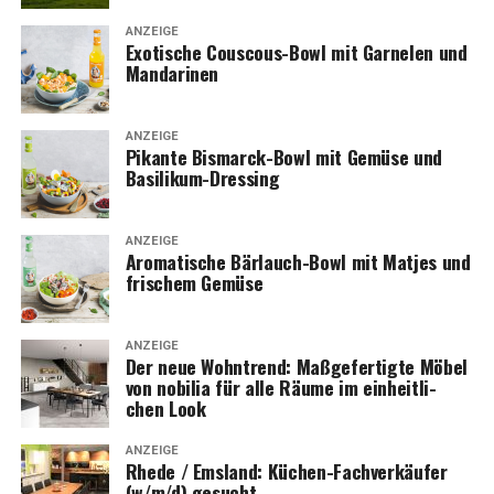
ANZEIGE
Exo­ti­sche Cous­cous-Bowl mit Gar­ne­len und
Mandarinen
ANZEIGE
Pikan­te Bis­marck-Bowl mit Gemü­se und
Basilikum-Dressing
ANZEIGE
Aro­ma­ti­sche Bär­lauch-Bowl mit Mat­jes und
fri­schem Gemüse
ANZEIGE
Der neue Wohn­trend: Maß­ge­fer­tig­te Möbel
von nobi­lia für alle Räu­me im ein­heit­li­
chen Look
ANZEIGE
Rhe­de / Ems­land: Küchen-Fach­ver­käu­fer
(w/m/d) gesucht