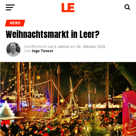
NEWS
Weih­nachts­markt in Leer?
Veröffentlicht
vor 6 Jahren
am
26. Oktober 2020
Von
Ingo Tonsor