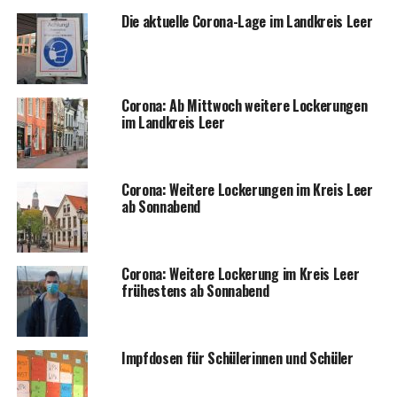
Die aktu­el­le Coro­na-Lage im Land­kreis Leer
Coro­na: Ab Mitt­woch wei­te­re Locke­run­gen
im Land­kreis Leer
Coro­na: Wei­te­re Locke­run­gen im Kreis Leer
ab Sonnabend
Coro­na: Wei­te­re Locke­rung im Kreis Leer
frü­hes­tens ab Sonnabend
Impf­do­sen für Schü­le­rin­nen und Schüler