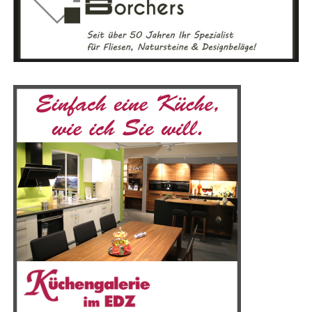
sach­sen. Sie zei­gen, wie viel­fäl­tig und anspruchs­voll der
Ver­brau­cher­schutz ist und beto­nen die Bedeu­tung der
lau­fen­den Kon­trol­len und wis­sen­schaft­li­chen Analysen.