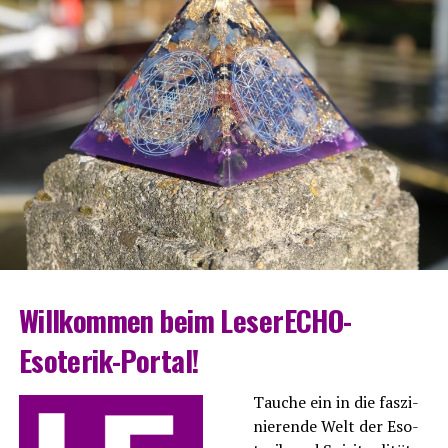
Will­kom­men beim LeserECHO-
Esoterik-Portal!
Tau­che ein in die fas­zi­
nie­ren­de Welt der Eso­