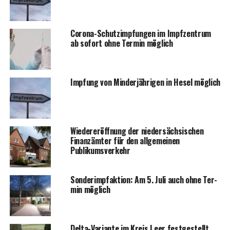
Coro­na-Schutz­imp­fun­gen im Impf­zen­trum
ab sofort ohne Ter­min möglich
Imp­fung von Min­der­jäh­ri­gen in Hesel möglich
Wie­der­eröff­nung der nie­der­säch­si­schen
Finanz­äm­ter für den all­ge­mei­nen
Publikumsverkehr
Son­der­impf­ak­ti­on: Am 5. Juli auch ohne Ter­
min möglich
Del­ta-Vari­an­te im Kreis Leer festgestellt