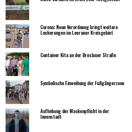
Coro­na: Neue Ver­ord­nung bringt wei­te­re
Locke­run­gen im Leera­ner Kreisgebiet
Con­tai­ner Kita an der Bres­lau­er Straße
Sym­bo­li­sche Ein­wei­hung der Fußgängerzone
Auf­he­bung der Mas­ken­pflicht in der
Innenstadt