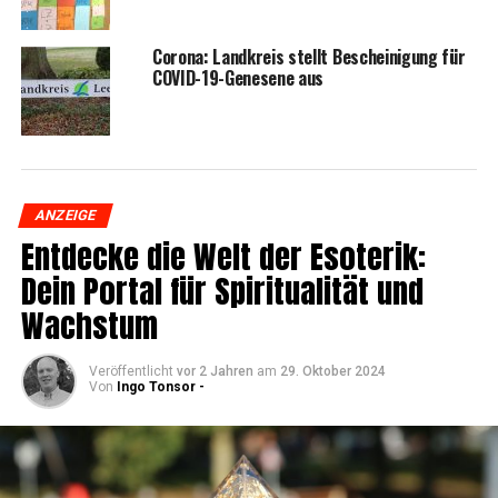
Coro­na: Land­kreis stellt Beschei­ni­gung für
COVID-19-Gene­se­ne aus
ANZEIGE
Ent­de­cke die Welt der Eso­te­rik:
Dein Por­tal für Spi­ri­tua­li­tät und
Wachstum
Veröffentlicht
vor 2 Jahren
am
29. Oktober 2024
Von
Ingo Tonsor -