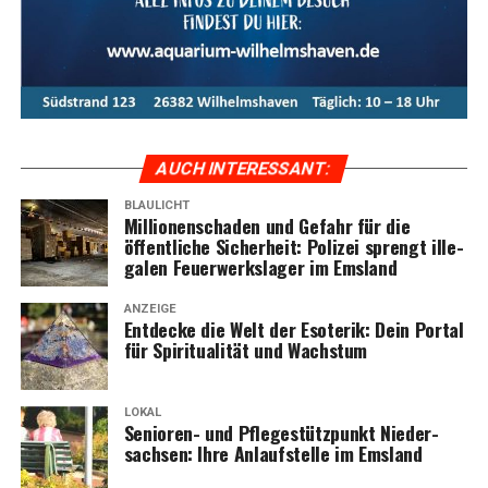
AUCH INTER­ES­SANT:
BLAULICHT
Mil­lio­nen­scha­den und Gefahr für die
öffent­li­che Sicher­heit: Poli­zei sprengt ille­
ga­len Feu­er­werks­la­ger im Emsland
ANZEIGE
Ent­de­cke die Welt der Eso­te­rik: Dein Por­tal
für Spi­ri­tua­li­tät und Wachstum
LOKAL
Senio­ren- und Pfle­ge­stütz­punkt Nie­der­
sach­sen: Ihre Anlauf­stel­le im Emsland