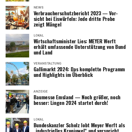
NEWS
Ver­brau­cher­schutz­be­richt 2023 — Vor­
sicht bei Eis­wür­feln: Jede drit­te Pro­be
zeigt Mängel
LOKAL
Wirt­schafts­mi­nis­ter Lies: MEYER Werft
erhält umfas­sen­de Unter­stüt­zung von Bund
und Land
VERANSTALTUNG
Gal­li­markt 2024: Das kom­plet­te Pro­gramm
und High­lights im Überblick
ANZEIGE
Bau­mes­se Ems­land — Noch grö­ßer, noch
bes­ser: Lin­gen 2024 star­tet durch!
LOKAL
Bun­des­kanz­ler Scholz lobt Mey­er Werft als
„indus­tri­el­les Kron­ju­wel“ und ver­spricht