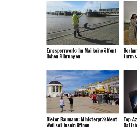
Ems­sperr­werk: Im Mai kei­ne öffent­
Bor­kum
li­chen Führungen
turm s
Die­ter Bau­mann: Minis­ter­prä­si­dent
Top-Az
Weil soll Inseln öffnen
Ostfri