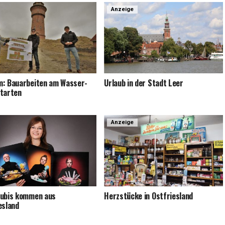
Anzeige
: Bau­ar­bei­ten am Was­ser­
Urlaub in der Stadt Leer
tarten
Anzeige
u­bis kom­men aus
Herz­stü­cke in Ostfriesland
esland