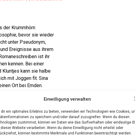
 aus der Krumm­hörn
lo­so­phie, bevor sie wie­der
t­licht unter Pseud­onym,
und Ereig­nis­se aus ihrem
Roma­ne­schrei­ben ist ihr
hen ken­nen. Bei einer
d Klunt­jes kann sie hal­be
ich mit Jog­gen fit. Sina
klei­nen Ort bei Emden.
Einwilligung verwalten
dir ein optimales Erlebnis zu bieten, verwenden wir Technologien wie Cookies, 
äteinformationen zu speichern und/oder darauf zuzugreifen. Wenn du diesen
hnologien zustimmst, können wir Daten wie das Surfverhalten oder eindeutige I
 dieser Website verarbeiten. Wenn du deine Einwilligung nicht erteilst oder
ückziehst, können bestimmte Merkmale und Funktionen beeinträchtigt werden.