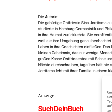
Die Autorin:
Die gebür­ti­ge Ost­frie­sin Sina Jor­rit­s­ma
stu­dier­te in Ham­burg Ger­ma­nis­tik und Phi­
in ihre Hei­mat zurück­kehr­te. Sie ver­öf­fen
weil sie ihre Umge­bung genau beob­ach­tet 
Leben in ihre Geschich­ten ein­flie­ßen. Das 
klei­nes Geheim­nis, das nur weni­ge Men­sc
gro­ßen Kan­ne Ost­frie­sen­tee mit Sah­ne un
Näch­te durch­schrei­ben, tags­über hält sie s
Jor­rit­s­ma lebt mit ihrer Fami­lie in einem 
Um 
Anzei­ge:
Ger
Tec
auf
SuchD­ein­Buch
zur