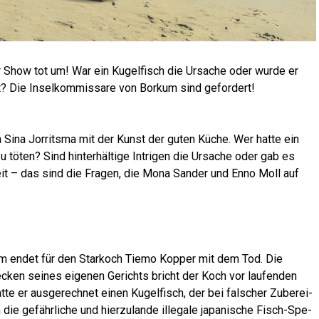
er Show tot um! War ein Kugel­fisch die Ursa­che oder wur­de er
et? Die Insel­kom­mis­sa­re von Bor­kum sind gefordert!
ch Sina Jor­rit­s­ma mit der Kunst der guten Küche. Wer hat­te ein
u töten? Sind hin­ter­häl­ti­ge Intri­gen die Ursa­che oder gab es
heit – das sind die Fra­gen, die Mona San­der und Enno Moll auf
­kum endet für den Star­koch Tie­mo Kop­per mit dem Tod. Die
ken sei­nes eige­nen Gerichts bricht der Koch vor lau­fen­den
­te er aus­ge­rech­net einen Kugel­fisch, der bei fal­scher Zube­rei­
 die gefähr­li­che und hier­zu­lan­de ille­ga­le japa­ni­sche Fisch-Spe­