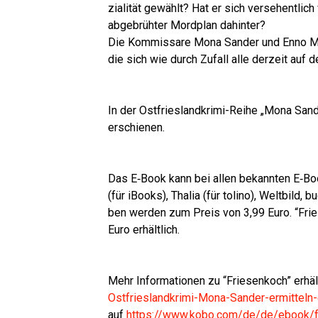
zia­li­tät gewählt? Hat er sich ver­se­hent­li
abge­brüh­ter Mord­plan dahinter?
Die Kom­mis­sa­re Mona San­der und Enno Moll 
die sich wie durch Zufall alle der­zeit auf de
In der Ost­fries­land­kri­mi-Rei­he „Mona San
erschienen.
Das E‑Book kann bei allen bekann­ten E‑Boo
(für iBooks), Tha­lia (für toli­no), Welt­bild
ben wer­den zum Preis von 3,99 Euro. “Frie
Euro erhältlich.
Mehr Infor­ma­tio­nen zu “Frie­sen­koch” erhä
Ostfrieslandkrimi-Mona-Sander-ermitte
auf
https://www.kobo.com/de/de/ebook/fr