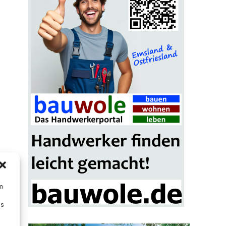
um
Ds