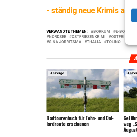
- stän­dig neue Kri­mis auf
VERWANDTE THEMEN:
BORKUM
E-BOOK
NORDSEE
OSTFRIESENKRIMI
OSTFRIESISC
SINA JORRITSMA
THALIA
TOLINO
A
Anzeige
Anze
Rad­tou­ren­buch für Fehn- und Dol­
Geführ­
lard­rou­te erschienen
weg „S
Augus