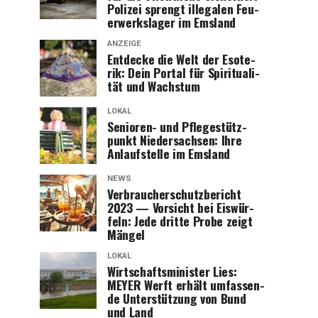
Poli­zei sprengt ille­ga­len Feu­
er­werks­la­ger im Emsland
ANZEIGE
Ent­de­cke die Welt der Eso­te­
rik: Dein Por­tal für Spi­ri­tua­li­
tät und Wachstum
LOKAL
Senio­ren- und Pfle­ge­stütz­
punkt Nie­der­sach­sen: Ihre
Anlauf­stel­le im Emsland
NEWS
Ver­brau­cher­schutz­be­richt
2023 — Vor­sicht bei Eis­wür­
feln: Jede drit­te Pro­be zeigt
Mängel
LOKAL
Wirt­schafts­mi­nis­ter Lies:
MEYER Werft erhält umfas­sen­
de Unter­stüt­zung von Bund
und Land