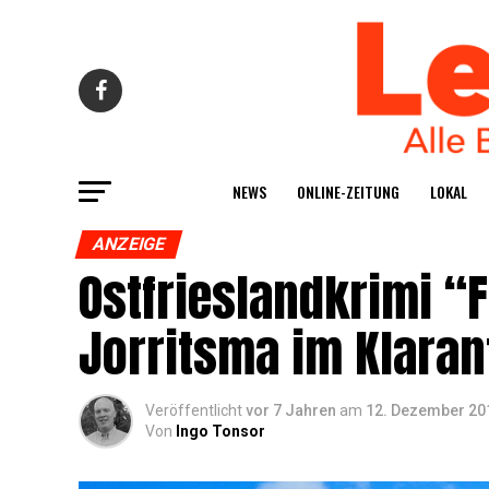
NEWS
ONLINE-ZEI­TUNG
LOKAL
ANZEIGE
Ost­fries­land­kri­mi 
Jor­rit­s­ma im Klar­a
Veröffentlicht
vor 7 Jahren
am
12. Dezember 20
Von
Ingo Tonsor