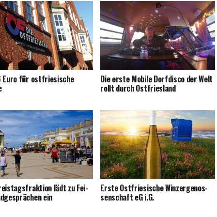
Euro für ost­frie­si­sche
Die ers­te Mobi­le Dorf­dis­co der Welt
e
rollt durch Ostfriesland
is­tags­frak­ti­on lädt zu Fei­
Ers­te Ost­frie­si­sche Win­zer­ge­nos­
d­ge­sprä­chen ein
sen­schaft eG i.G.