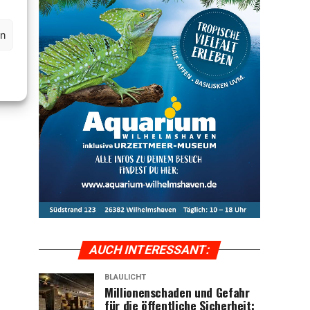
en
AUCH INTER­ES­SANT:
BLAULICHT
Mil­lio­nen­scha­den und Gefahr
für die öffent­li­che Sicher­heit: