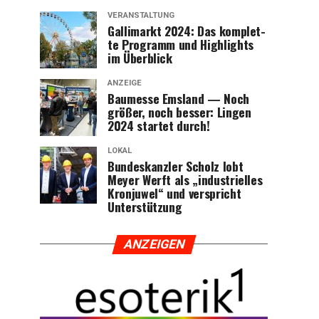
VERANSTALTUNG
Gal­li­markt 2024: Das kom­plet­
te Pro­gramm und High­lights
im Überblick
ANZEIGE
Bau­mes­se Ems­land — Noch
grö­ßer, noch bes­ser: Lin­gen
2024 star­tet durch!
LOKAL
Bun­des­kanz­ler Scholz lobt
Mey­er Werft als „indus­tri­el­les
Kron­ju­wel“ und ver­spricht
Unterstützung
ANZEI­GEN