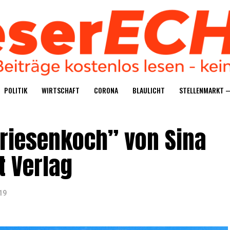
POLI­TIK
WIRT­SCHAFT
CORO­NA
BLAU­LICHT
STEL­LEN­MARKT 
“Frie­sen­koch” von Sina
nt Verlag
19