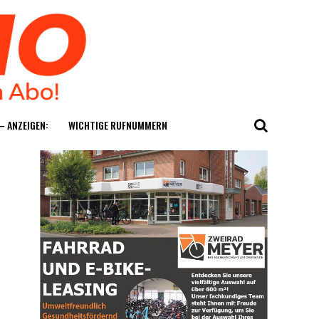
— ANZEIGEN:
WICH­TI­GE RUFNUMMERN