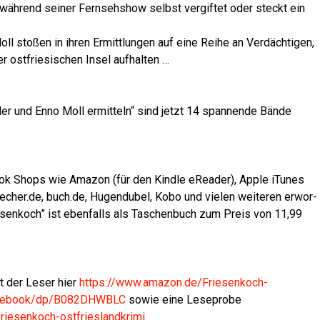
ch wäh­rend sei­ner Fern­seh­show selbst ver­gif­tet oder steckt ein
sto­ßen in ihren Ermitt­lun­gen auf eine Rei­he an Ver­däch­ti­gen,
r ost­frie­si­schen Insel aufhalten …
­der und Enno Moll ermit­teln“ sind jetzt 14 span­nen­de Bän­de
k Shops wie Ama­zon (für den Kind­le eRea­der), Apple iTu­nes
, buecher.de, buch.de, Hugen­du­bel, Kobo und vie­len wei­te­ren erwor­
­sen­koch” ist eben­falls als Taschen­buch zum Preis von 11,99
lt der Leser hier
https://www.amazon.de/Friesenkoch-
ln-ebook/dp/B082DHWBLC
sowie eine Lese­pro­be
iesenkoch-ostfrieslandkrimi
.