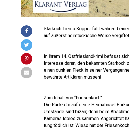
Star­koch Tie­mo Kop­per fällt wäh­rend ein
auf äußerst heim­tü­cki­sche Wei­se ver­gif­t
In ihrem 14. Ost­fries­land­kri­mi befasst si
Inter­es­se dar­an, den bekann­ten Star­koch z
einen dunk­len Fleck in sei­ner Ver­gan­gen­
bewähr­te Art klä­ren müssen!
Zum Inhalt von “Frie­sen­koch”:
Die Rück­kehr auf sei­ne Hei­mat­in­sel Bor
Umstän­de sind bizarr, denn beim Abschme­c
Kame­ras leb­los zusam­men. Ange­rich­tet hat
tung töd­lich ist. Wie­so hat der Frie­sen­koch