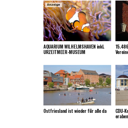
Anzeige
AQUARIUM WILHELMSHAVEN inkl.
15.486 
URZEITMEER-MUSEUM
Verein
Ost­fries­land ist wie­der für alle da
CDU-Kre
er­aben