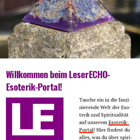
Will­kom­men beim LeserECHO-
Esoterik-Portal!
Tau­che ein in die fas­zi­
nie­ren­de Welt der Eso­
te­rik und Spi­ri­tua­li­tät
auf unse­rem
Eso­te­rik-
Por­tal
! Hier fin­dest du
alles, was du über spi­ri­