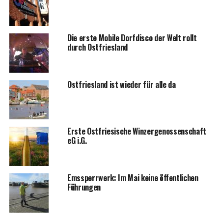
Die ers­te Mobi­le Dorf­dis­co der Welt rollt
durch Ostfriesland
Ost­fries­land ist wie­der für alle da
Ers­te Ost­frie­si­sche Win­zer­ge­nos­sen­schaft
eG i.G.
Ems­sperr­werk: Im Mai kei­ne öffent­li­chen
Führungen