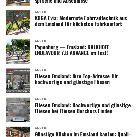
sprä­che und Abschlüsse
Anfor­de­run­gen genau umsetzen.
ANZEIGE
KOGA Evia: Moderns­te Fahr­rad­tech­nik aus
Für alle Bau- und Reno­vie­rungs­pro­jek­te – von der Pla­
dem Ems­land für höchs­ten Fahrkomfort
nung bis zur Aus­füh­rung – BauWoLe.de ist Ihr zuver­läs­
si­ger Partner.
ANZEIGE
Papen­burg — Ems­land: KALKHOFF
ENDEAVOUR 7.B ADVANCE im Test!
ANZEIGE
Flie­sen Ems­land: Ihre Top-Adres­se für
hoch­wer­ti­ge und güns­ti­ge Fliesen
ANZEIGE
Flie­sen Ems­land: Hoch­wer­ti­ge und güns­ti­ge
Flie­sen bei Flie­sen Bor­chers Finden
ANZEIGE
Güns­ti­ge Küchen im Ems­land kau­fen: Qua­li­