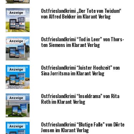
Ost­fries­land­kri­mi „Der Tote von Twixlum“
Anzeige
von Alfred Bek­ker im Klar­ant Verlag
Ost­fries­land­kri­mi “Tod in Leer” von Thors­
Anzeige
ten Sie­mens im Klar­ant Verlag
Ost­fries­land­kri­mi “Juis­ter Hoch­zeit” von
Anzeige
Sina Jor­rit­s­ma im Klar­ant Verlag
Ost­fries­land­kri­mi “Insel­dra­ma” von Rita
Anzeige
Roth im Klar­ant Verlag
Ost­fries­land­kri­mi “Blu­ti­ge Fal­le” von Dör­te
Anzeige
Jen­sen im Klar­ant Verlag