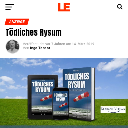
ANZEIGE
Töd­li­ches Rysum
Veröffentlicht
vor 7 Jahren
am
14. März 2019
Von
Ingo Tonsor