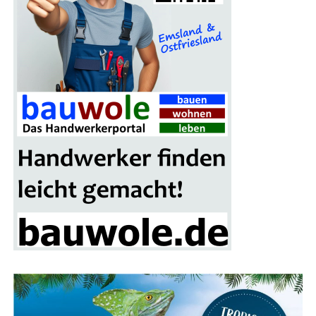
ihre Kos­ten. Für Kin­der gibt es an vie­len Stän­den spe­zi­
el­le Attrak­tio­nen, die den Mes­se­be­such unter­halt­sam
gestal­ten. Das Mes­se­re­stau­rant lädt zu einer Pau­se ein,
bei der sich die Besu­cher für den wei­te­ren Rund­gang
stär­ken können.
Ein wei­te­res High­light der Mes­se ist das gro­ße Gewinn­
spiel, bei dem ein schi­cker Mitsu­bi­shi Colt als Haupt­ge­
winn winkt. Alle Besu­cher erhal­ten mit ihrer Ein­tritts­
kar­te einen Teil­nah­me-Cou­pon, der in die Los­box auf
dem Mes­se­ge­län­de ein­ge­wor­fen wer­den kann. Die Ver­lo­
sung des Haupt­prei­ses erfolgt am Ende der Bau­mes­se-
Sai­son im nächs­ten Frühjahr.
Fokus auf Pho­to­vol­ta­ik und Solaranlagen
Ein beson­de­rer Schwer­punkt der Bau­mes­se Lin­gen liegt
auf alter­na­ti­ven Ener­gie­quel­len, ins­be­son­de­re Pho­to­
vol­ta­ik und Solar­an­la­gen. Über ein Dut­zend Aus­stel­ler