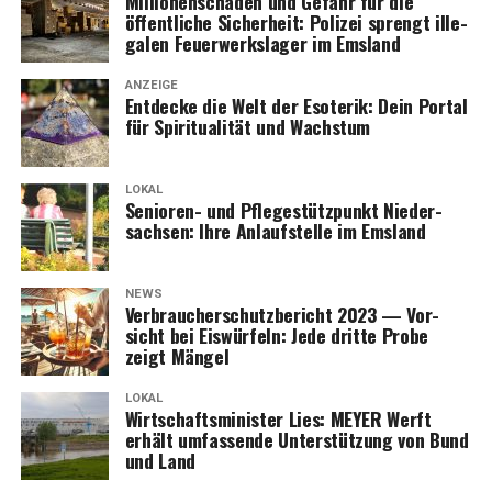
Mil­lio­nen­scha­den und Gefahr für die
öffent­li­che Sicher­heit: Poli­zei sprengt ille­
Wochen­en­de vol­ler Inno­va­tio­nen, Infor­ma­tio­nen und
ga­len Feu­er­werks­la­ger im Emsland
Inspi­ra­tio­nen für alle, die sich für das Bau­en, Reno­vie­ren
und Ener­gie­spa­ren interessieren.
ANZEIGE
Ent­de­cke die Welt der Eso­te­rik: Dein Por­tal
für Spi­ri­tua­li­tät und Wachstum
LOKAL
Senio­ren- und Pfle­ge­stütz­punkt Nie­der­
Anzeige
sach­sen: Ihre Anlauf­stel­le im Emsland
NEWS
Ver­brau­cher­schutz­be­richt 2023 — Vor­
sicht bei Eis­wür­feln: Jede drit­te Pro­be
zeigt Mängel
LOKAL
Wirt­schafts­mi­nis­ter Lies: MEYER Werft
erhält umfas­sen­de Unter­stüt­zung von Bund
und Land