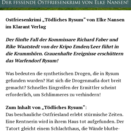
Ost­frie­sen­kri­mi „Töd­li­ches Rysum“ von Elke Nan­sen
im Klar­ant Verlag
Der fünf­te Fall der Kom­mis­sa­re Richard Faber und
Rike Waat­s­tedt von der Kri­po Emden/Leer führt in
die Krumm­hörn. Grau­en­haf­te Ereig­nis­se erschüt­tern
das War­fen­dorf Rysum!
Was bedeu­ten die syn­the­ti­schen Dro­gen, die in Rysum
gefun­den wur­den? Hat sich die Dro­gen­ma­fia dort breit
gemacht? Schnel­les Ein­grei­fen der Ermitt­ler scheint
erfor­der­lich, um Schlim­me­res zu verhindern!
Zum Inhalt von „Töd­li­ches Rysum“:
Das beschau­li­che Ost­fries­land erlebt stür­mi­sche Zei­ten.
Eine Rent­ne­rin wird in ihrem Haus tot auf­ge­fun­den. Der
Tat­ort gleicht einem Schlacht­haus, die Wän­de blut­be­