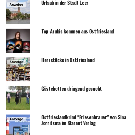
Urlaub in der Stadt Leer
Anzeige
Top-Azu­bis kom­men aus Ostfriesland
Herz­stü­cke in Ostfriesland
Anzeige
Gäs­te­bet­ten drin­gend gesucht
Ost­fries­land­kri­mi “Frie­sen­brau­er” von Sina
Anzeige
Jor­rit­s­ma im Klar­ant Verlag