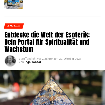
ANZEIGE
Ent­de­cke die Welt der Eso­te­rik:
Dein Por­tal für Spi­ri­tua­li­tät und
Wachstum
Veröffentlicht
vor 2 Jahren
am
29. Oktober 2024
Von
Ingo Tonsor -