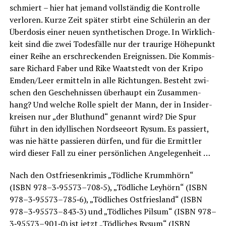
schmiert – hier hat jemand voll­stän­dig die Kon­trol­le
ver­lo­ren. Kur­ze Zeit spä­ter stirbt eine Schü­le­rin an der
Über­do­sis einer neu­en syn­the­ti­schen Dro­ge. In Wirk­lich­
keit sind die zwei Todes­fäl­le nur der trau­ri­ge Höhe­punkt
einer Rei­he an erschre­cken­den Ereig­nis­sen. Die Kom­mis­
sa­re Richard Faber und Rike Waat­s­tedt von der Kri­po
Emden/Leer ermit­teln in alle Rich­tun­gen. Besteht zwi­
schen den Gescheh­nis­sen über­haupt ein Zusam­men­
hang? Und wel­che Rol­le spielt der Mann, der in Insi­der­
krei­sen nur „der Blut­hund“ genannt wird? Die Spur
führt in den idyl­li­schen Nord­see­ort Rysum. Es pas­siert,
was nie hät­te pas­sie­ren dür­fen, und für die Ermitt­ler
wird die­ser Fall zu einer per­sön­li­chen Angelegenheit …
Nach den Ost­frie­sen­kri­mis „Töd­li­che Krumm­hörn“
(ISBN 978–3‑95573–708‑5), „Töd­li­che Ley­hörn“ (ISBN
978–3‑95573–785‑6), „Töd­li­ches Ost­fries­land“ (ISBN
978–3‑95573–843‑3) und „Töd­li­ches Pil­sum“ (ISBN 978–
3‑95573–901‑0) ist jetzt „Töd­li­ches Rysum“ (ISBN