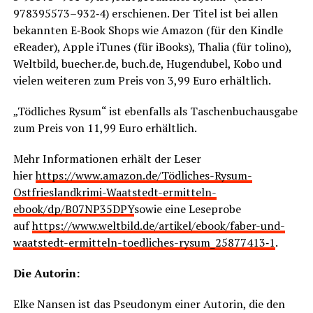
978395573–932‑4) erschie­nen. Der Titel ist bei allen
bekann­ten E‑Book Shops wie Ama­zon (für den Kind­le
eRea­der), Apple iTu­nes (für iBooks), Tha­lia (für toli­no),
Welt­bild, buecher.de, buch.de, Hugen­du­bel, Kobo und
vie­len wei­te­ren zum Preis von 3,99 Euro erhältlich.
„Töd­li­ches Rysum“ ist eben­falls als Taschen­buch­aus­ga­be
zum Preis von 11,99 Euro erhältlich.
Mehr Infor­ma­tio­nen erhält der Leser
hier
https://www.amazon.de/Tödliches-Rysum-
Ostfrieslandkrimi-Waatstedt-ermitteln-
ebook/dp/B07NP35DPY
sowie eine Lese­pro­be
auf
https://www.weltbild.de/artikel/ebook/faber-und-
waatstedt-ermitteln-toedliches-rysum_25877413‑1
.
Die Autorin:
Elke Nan­sen ist das Pseud­onym einer Autorin, die den