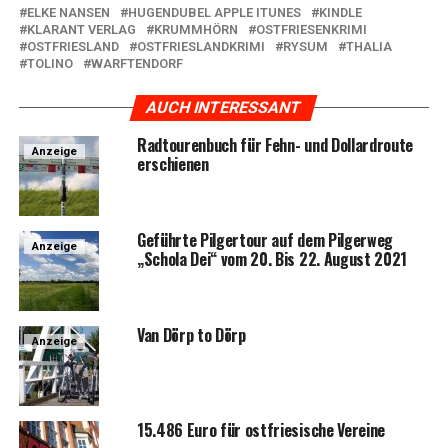
ELKE NANSEN
HUGENDUBEL APPLE ITUNES
KINDLE
KLARANT VERLAG
KRUMMHÖRN
OSTFRIESENKRIMI
OSTFRIESLAND
OSTFRIESLANDKRIMI
RYSUM
THALIA
TOLINO
WARFTENDORF
AUCH INTERESSANT
Rad­tou­ren­buch für Fehn- und Dol­lard­rou­te
Anzeige
erschienen
Geführ­te Pil­ger­tour auf dem Pil­ger­weg
Anzeige
„Scho­la Dei“ vom 20. Bis 22. August 2021
Van Dörp to Dörp
Anzeige
15.486 Euro für ost­frie­si­sche Vereine