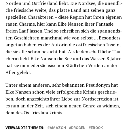
Nor­den und Ost­fries­land liebt. Die Nord­see, die unend­li­
che frie­si­sche Wei­te, das plat­te Land mit sei­nen ganz
spe­zi­el­len Cha­rak­te­ren – die­se Regi­on hat ihren eige­nen
rau­en Charme, hier kann Elke Nan­sen ihrer Fan­ta­sie
frei­en Lauf las­sen. Und so schrei­ben sich die span­nends­
ten Geschich­ten manch­mal wie von selbst … Beson­ders
ange­tan haben es der Autorin die ost­frie­si­schen Inseln,
die sie alle schon besucht hat. Als lei­den­schaft­li­che Tau­
che­rin liebt Elke Nan­sen die See und das Was­ser. 8 Jah­re
hat sie im nie­der­säch­si­schen Städt­chen Ver­den an der
Aller gelebt.
Unter einem ande­ren, sehr bekann­ten Pseud­onym hat
Elke Nan­sen schon vie­le erfolg­rei­che Kri­mis geschrie­
ben, doch ange­sichts ihrer Lie­be zur Nord­see­re­gi­on ist
es nun an der Zeit, sich einem neu­en Gen­re zu wid­men,
dem des Ostfrieslandkrimis.
VERWANDTE THEMEN:
AMAZON
DROGEN
EBOOK